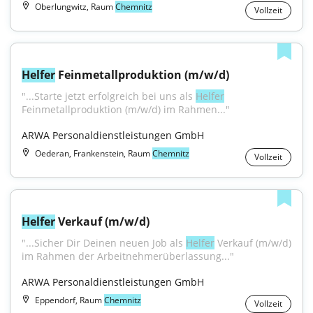
Oberlungwitz, Raum
Chemnitz
Vollzeit
Helfer
 Feinmetallproduktion (m/w/d)
"...Starte jetzt erfolgreich bei uns als 
Helfer
Feinmetallproduktion (m/w/d) im Rahmen..."
ARWA Personaldienstleistungen GmbH
Oederan, Frankenstein, Raum
Chemnitz
Vollzeit
Helfer
 Verkauf (m/w/d)
"...Sicher Dir Deinen neuen Job als 
Helfer
 Verkauf (m/w/d) 
im Rahmen der Arbeitnehmerüberlassung..."
ARWA Personaldienstleistungen GmbH
Eppendorf, Raum
Chemnitz
Vollzeit