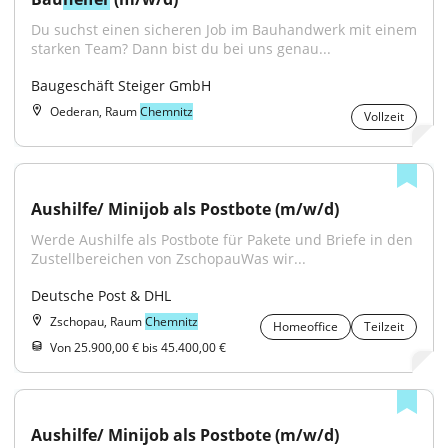
Du suchst einen sicheren Job im Bauhandwerk mit einem 
starken Team? Dann bist du bei uns genau...
Baugeschäft Steiger GmbH
Oederan, Raum
Chemnitz
Vollzeit
Aushilfe/ Minijob als Postbote (m/w/d)
Werde Aushilfe als Postbote für Pakete und Briefe in den 
Zustellbereichen von ZschopauWas wir...
Deutsche Post & DHL
Zschopau, Raum
Chemnitz
Homeoffice
Teilzeit
Von 25.900,00 € bis 45.400,00 €
Aushilfe/ Minijob als Postbote (m/w/d)