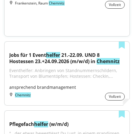
Frankenstein, Raum
Chemnitz
Vollzeit
Jobs für 1 Event
helfer
 21.-22.09. UND 8 
Hostessen 23.+24.09.2026 (m/w/d) in 
Chemnitz
Eventhelfer: Anbringen von Standnummernschildern, 
Transport von Blumentöpfen; Hostessen: CheckIn,...
ansprechend brandmanagement
Chemnitz
Vollzeit
Pflegefach
helfer
 (w/m/d)
"...der etwas bewegtHast Du Lust, in einem grandiosen 