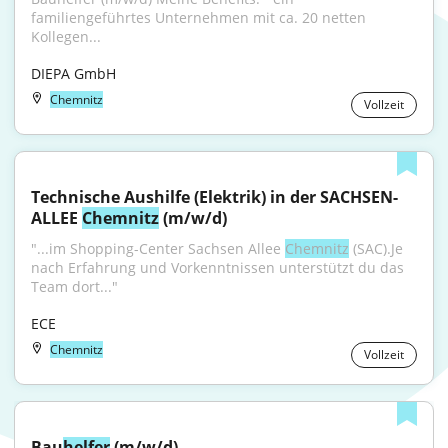
familiengeführtes Unternehmen mit ca. 20 netten 
Kollegen...
DIEPA GmbH
Chemnitz
Vollzeit
Technische Aushilfe (Elektrik) in der SACHSEN-
ALLEE 
Chemnitz
 (m/w/d)
"...im Shopping-Center Sachsen Allee 
Chemnitz
 (SAC).Je 
nach Erfahrung und Vorkenntnissen unterstützt du das 
Team dort..."
ECE
Chemnitz
Vollzeit
Bau
helfer
 (m/w/d)