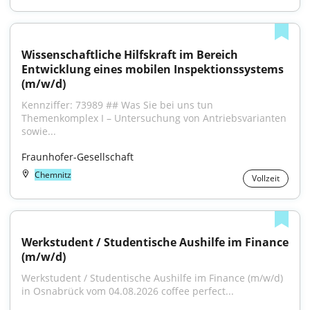
Wissenschaftliche Hilfskraft im Bereich 
Entwicklung eines mobilen Inspektionssystems 
(m/w/d)
Kennziffer: 73989 ## Was Sie bei uns tun 
Themenkomplex I – Untersuchung von Antriebsvarianten 
sowie...
Fraunhofer-Gesellschaft
Chemnitz
Vollzeit
Werkstudent / Studentische Aushilfe im Finance 
(m/w/d)
Werkstudent / Studentische Aushilfe im Finance (m/w/d) 
in Osnabrück vom 04.08.2026 coffee perfect...