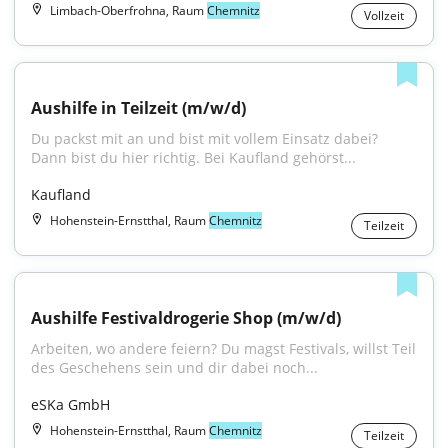
Limbach-Oberfrohna, Raum
Chemnitz
Vollzeit
Aushilfe in Teilzeit (m/w/d)
Du packst mit an und bist mit vollem Einsatz dabei? 
Dann bist du hier richtig. Bei Kaufland gehörst...
Kaufland
Hohenstein-Ernstthal, Raum
Chemnitz
Teilzeit
Aushilfe Festivaldrogerie Shop (m/w/d)
Arbeiten, wo andere feiern? Du magst Festivals, willst Teil 
des Geschehens sein und dir dabei noch...
eSKa GmbH
Hohenstein-Ernstthal, Raum
Chemnitz
Teilzeit