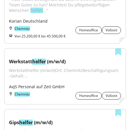
Team Gutes zu tun? Möchtest Du pflegebedürftigen 
Menschen 
helfen
..."
Korian Deutschland
Chemnitz
Homeoffice
Vollzeit
Von 25.200,00 € bis 45.500,00 €
Werkstatt
helfer
 (m/w/d)
Werkstatthelfer (m/w/d)Ort: ChemnitzBeschäftigungsart: 
-Gehalt:...
AvJS Personal auf Zeit GmbH
Chemnitz
Homeoffice
Vollzeit
Gips
helfer
 (m/w/d)