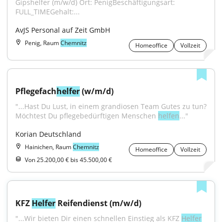
Gipshelfer (m/w/d) Ort: PenigBeschäftigungsart: 
FULL_TIMEGehalt:...
AvJS Personal auf Zeit GmbH
Penig, Raum
Chemnitz
Homeoffice
Vollzeit
Pflegefach
helfer
 (w/m/d)
"...Hast Du Lust, in einem grandiosen Team Gutes zu tun? 
Möchtest Du pflegebedürftigen Menschen 
helfen
..."
Korian Deutschland
Hainichen, Raum
Chemnitz
Homeoffice
Vollzeit
Von 25.200,00 € bis 45.500,00 €
KFZ 
Helfer
 Reifendienst (m/w/d)
"...Wir bieten Dir einen schnellen Einstieg als KFZ 
Helfer