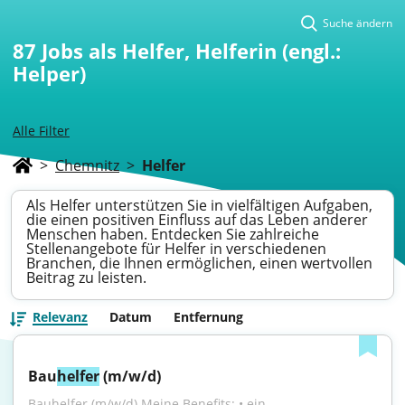
Suche ändern
87
Jobs als Helfer, Helferin (engl.:
Helper)
Alle Filter
>
Chemnitz
>
Helfer
Als Helfer unterstützen Sie in vielfältigen Aufgaben,
die einen positiven Einfluss auf das Leben anderer
Menschen haben. Entdecken Sie zahlreiche
Stellenangebote für Helfer in verschiedenen
Branchen, die Ihnen ermöglichen, einen wertvollen
Beitrag zu leisten.
Relevanz
Datum
Entfernung
Bau
helfer
 (m/w/d)
Bauhelfer (m/w/d) Meine Benefits: • ein 