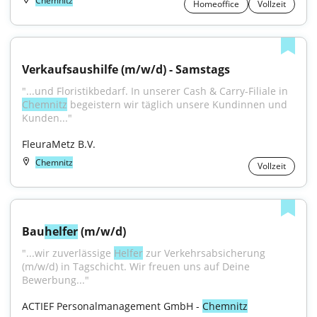
Chemnitz
Homeoffice
Vollzeit
Verkaufsaushilfe (m/w/d) - Samstags
"...und Floristikbedarf. In unserer Cash & Carry-Filiale in 
Chemnitz
 begeistern wir täglich unsere Kundinnen und 
Kunden..."
FleuraMetz B.V.
Chemnitz
Vollzeit
Bau
helfer
 (m/w/d)
"...wir zuverlässige 
Helfer
 zur Verkehrsabsicherung 
(m/w/d) in Tagschicht. Wir freuen uns auf Deine 
Bewerbung..."
ACTIEF Personalmanagement GmbH - 
Chemnitz