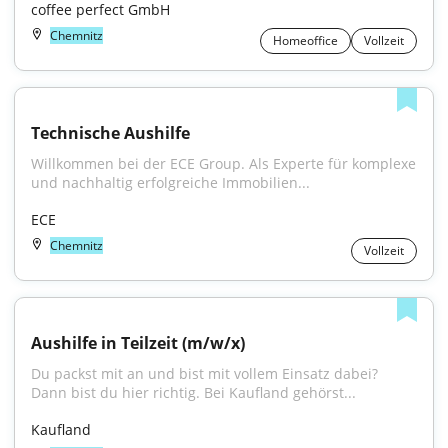
coffee perfect GmbH
Chemnitz
Homeoffice
Vollzeit
Technische Aushilfe
Willkommen bei der ECE Group. Als Experte für komplexe 
und nachhaltig erfolgreiche Immobilien...
ECE
Chemnitz
Vollzeit
Aushilfe in Teilzeit (m/w/x)
Du packst mit an und bist mit vollem Einsatz dabei? 
Dann bist du hier richtig. Bei Kaufland gehörst...
Kaufland