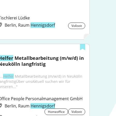
Tischlerei Lüdke
Berlin, Raum
Hennigsdorf
Vollzeit
Helfer
 Metallbearbeitung (m/w/d) in 
Neukölln langfristig
...
Helfer
 Metallbearbeitung (m/w/d) in Neukölln 
langfristigÜber unsAktuell suchen wir für 
unseren..."
Office People Personalmanagement GmbH
Berlin, Raum
Hennigsdorf
Homeoffice
Vollzeit