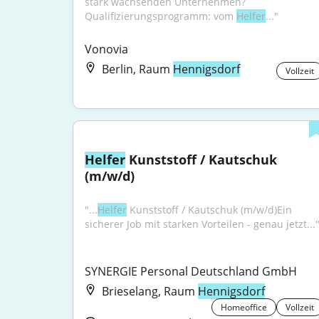
stark wachsenden Unternehmen? 
Qualifizierungsprogramm: vom 
Helfer
..."
Vonovia
Berlin, Raum
Hennigsdorf
Vollzeit
Helfer
 Kunststoff / Kautschuk 
(m/w/d)
"...
Helfer
 Kunststoff / Kautschuk (m/w/d)Ein 
sicherer Job mit starken Vorteilen - genau jetzt...
SYNERGIE Personal Deutschland GmbH
Brieselang, Raum
Hennigsdorf
Homeoffice
Vollzeit