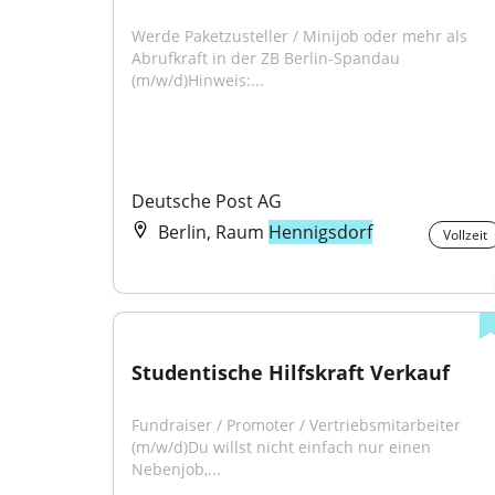
Werde Paketzusteller / Minijob oder mehr als 
Abrufkraft in der ZB Berlin-Spandau 
(m/w/d)Hinweis:...
Deutsche Post AG
Berlin, Raum
Hennigsdorf
Vollzeit
Studentische Hilfskraft Verkauf
Fundraiser / Promoter / Vertriebsmitarbeiter 
(m/w/d)Du willst nicht einfach nur einen 
Nebenjob,...