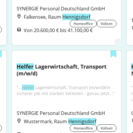
SYNERGIE Personal Deutschland GmbH
Falkensee, Raum
Hennigsdorf
Homeoffice
Vollzeit
Von 20.600,00 € bis 41.100,00 €
Helfer
 Lagerwirtschaft, Transport 
(m/w/d)
"...
Helfer
 Lagerwirtschaft, Transport (m/w/d)Ein 
"
"
sicherer Job mit starken Vorteilen - genau jetzt..."
SYNERGIE Personal Deutschland GmbH
Wustermark, Raum
Hennigsdorf
Homeoffice
Vollzeit