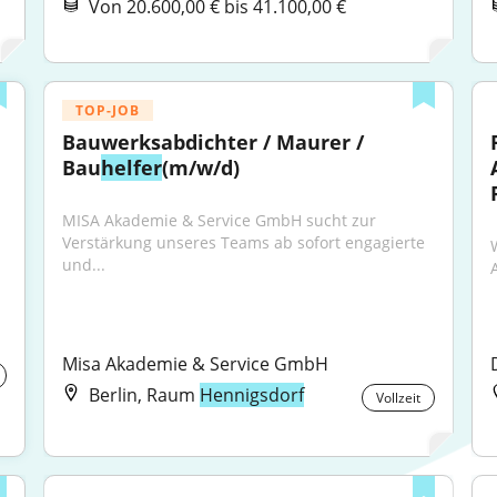
Von 20.600,00 € bis 41.100,00 €
TOP-JOB
Bauwerksabdichter / Maurer / 
Bau
helfer
(m/w/d)
MISA Akademie & Service GmbH sucht zur 
Verstärkung unseres Teams ab sofort engagierte 
und...
Misa Akademie & Service GmbH
Berlin, Raum
Hennigsdorf
Vollzeit