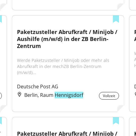
Paketzusteller Abrufkraft / Minijob / 
Aushilfe (m/w/d) in der ZB Berlin-
Zentrum
Werde Paketzusteller / Minijob oder mehr als 
H
Abrufkraft in der mechZB Berlin-Zentrum 
(m/w/d)...
Deutsche Post AG
Berlin, Raum
Hennigsdorf
Vollzeit
 
Paketzusteller Abrufkraft / Minijob / 