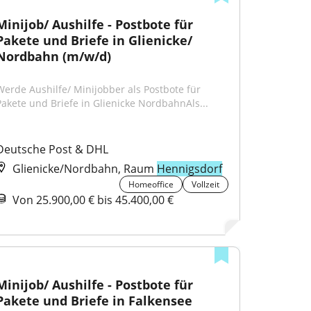
Minijob/ Aushilfe - Postbote für 
Pakete und Briefe in Glienicke/ 
Nordbahn (m/w/d)
Werde Aushilfe/ Minijobber als Postbote für 
Pakete und Briefe in Glienicke NordbahnAls...
Deutsche Post & DHL
Glienicke/Nordbahn, Raum
Hennigsdorf
Homeoffice
Vollzeit
Von 25.900,00 € bis 45.400,00 €
Minijob/ Aushilfe - Postbote für 
Pakete und Briefe in Falkensee 