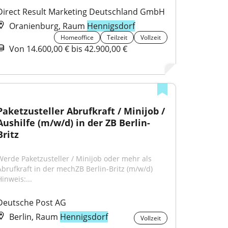
Direct Result Marketing Deutschland GmbH
Oranienburg, Raum
Hennigsdorf
Homeoffice
Teilzeit
Vollzeit
Von 14.600,00 € bis 42.900,00 €
Paketzusteller Abrufkraft / Minijob / 
Aushilfe (m/w/d) in der ZB Berlin-
Britz
Werde Paketzusteller / Minijob oder mehr als 
Abrufkraft in der mechZB Berlin-Britz (m/w/d) 
inweis:...
Deutsche Post AG
Berlin, Raum
Hennigsdorf
Vollzeit