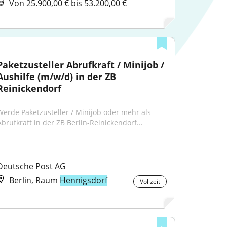
Von 25.900,00 € bis 53.200,00 €
Paketzusteller Abrufkraft / Minijob / 
Aushilfe (m/w/d) in der ZB 
Reinickendorf
Werde Paketzusteller / Minijob oder mehr als 
Abrufkraft in der ZB Berlin-Reinickendorf...
Deutsche Post AG
Berlin, Raum
Hennigsdorf
Vollzeit