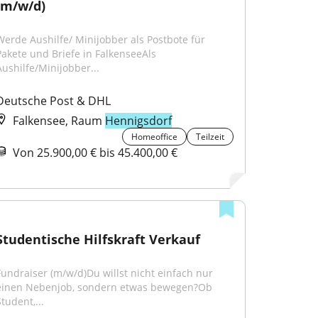
(m/w/d)
Werde Aushilfe/ Minijobber als Postbote für 
Pakete und Briefe in FalkenseeAls 
Aushilfe/Minijobber...
Deutsche Post & DHL
Falkensee, Raum
Hennigsdorf
Homeoffice
Teilzeit
Von 25.900,00 € bis 45.400,00 €
Studentische Hilfskraft Verkauf
Fundraiser (m/w/d)Du willst nicht einfach nur 
einen Nebenjob, sondern etwas bewegen?Ob 
tudent,...