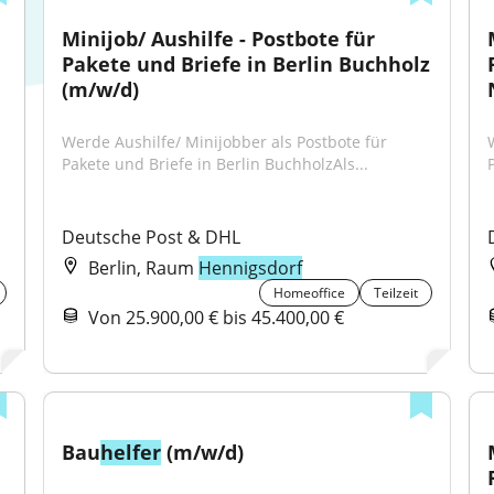
Minijob/ Aushilfe - Postbote für 
Pakete und Briefe in Berlin Buchholz 
(m/w/d)
Werde Aushilfe/ Minijobber als Postbote für 
Pakete und Briefe in Berlin BuchholzAls...
Deutsche Post & DHL
Berlin, Raum
Hennigsdorf
Homeoffice
Teilzeit
Von 25.900,00 € bis 45.400,00 €
Bau
helfer
 (m/w/d)