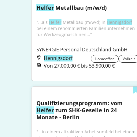
Helfer
 Metallbau (m/w/d)
"...als 
Helfer
 Metallbau (m/w/d) in 
Hennigsdorf
bei einem renommierten Familienunternehmen 
für Werkzeugmaschinen..."
SYNERGIE Personal Deutschland GmbH
Hennigsdorf
Homeoffice
Vollzeit
Von 27.000,00 € bis 53.900,00 €
Qualifizierungsprogramm: vom 
Helfer
 zum SHK-Geselle in 24 
Monate - Berlin
"...in einem attraktiven Arbeitsumfeld bei einem 