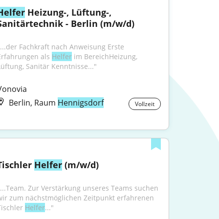
Helfer
 Heizung-, Lüftung-, 
Sanitärtechnik - Berlin (m/w/d)
"...der Fachkraft nach Anweisung Erste 
Erfahrungen als 
Helfer
 im BereichHeizung, 
Lüftung, Sanitär Kenntnisse..."
Vonovia
Berlin, Raum
Hennigsdorf
Vollzeit
Tischler 
Helfer
 (m/w/d)
"...Team. Zur Verstärkung unseres Teams suchen 
wir zum nächstmöglichen Zeitpunkt erfahrenen 
ischler 
Helfer
..."