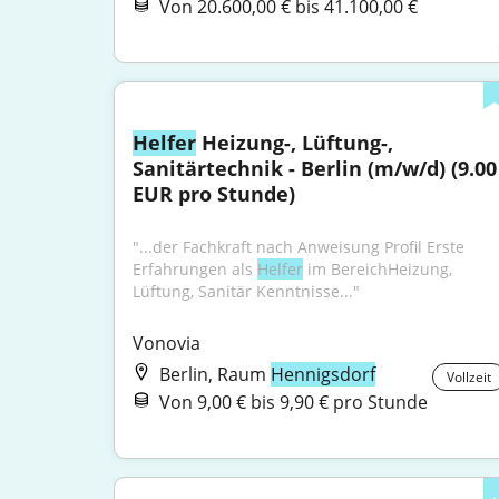
Von 20.600,00 € bis 41.100,00 €
Helfer
 Heizung-, Lüftung-, 
Sanitärtechnik - Berlin (m/w/d) (9.00 
EUR pro Stunde)
"...der Fachkraft nach Anweisung Profil Erste 
Erfahrungen als 
Helfer
 im BereichHeizung, 
Lüftung, Sanitär Kenntnisse..."
Vonovia
Berlin, Raum
Hennigsdorf
Vollzeit
Von 9,00 € bis 9,90 € pro Stunde