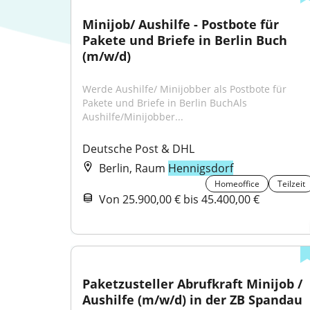
Minijob/ Aushilfe - Postbote für 
Pakete und Briefe in Berlin Buch 
(m/w/d)
Werde Aushilfe/ Minijobber als Postbote für 
Pakete und Briefe in Berlin BuchAls 
Aushilfe/Minijobber...
Deutsche Post & DHL
Berlin, Raum
Hennigsdorf
Homeoffice
Teilzeit
Von 25.900,00 € bis 45.400,00 €
Paketzusteller Abrufkraft Minijob / 
Aushilfe (m/w/d) in der ZB Spandau