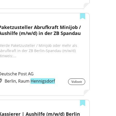
Paketzusteller Abrufkraft Minijob / 
Aushilfe (m/w/d) in der ZB Spandau
Werde Paketzusteller / Minijob oder mehr als 
Abrufkraft in der ZB Berlin-Spandau (m/w/d) 
inweis:...
Deutsche Post AG
Berlin, Raum
Hennigsdorf
Vollzeit
Kassierer | Aushilfe (m/w/d) Berlin 