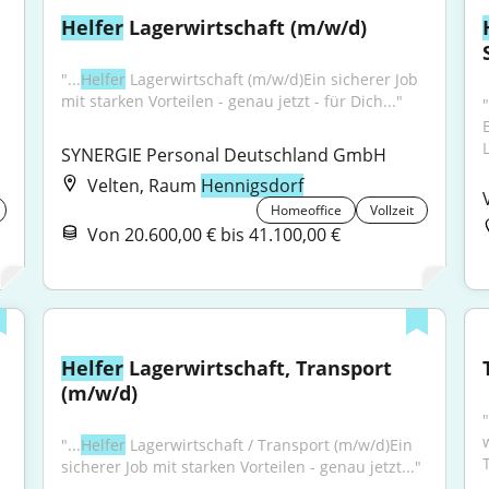
Helfer
 Lagerwirtschaft (m/w/d)
"...
Helfer
 Lagerwirtschaft (m/w/d)Ein sicherer Job 
mit starken Vorteilen - genau jetzt - für Dich..."
SYNERGIE Personal Deutschland GmbH
Velten, Raum
Hennigsdorf
Homeoffice
Vollzeit
Von 20.600,00 € bis 41.100,00 €
Helfer
 Lagerwirtschaft, Transport 
(m/w/d)
"...
Helfer
 Lagerwirtschaft / Transport (m/w/d)Ein 
T
sicherer Job mit starken Vorteilen - genau jetzt..."