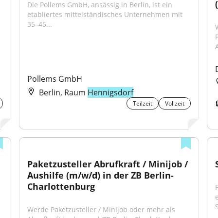
Die Pollems GmbH, ansässig in Berlin, ist ein 
etabliertes mittelständisches Unternehmen mit 
35–45...
Pollems GmbH
Berlin, Raum
Hennigsdorf
Teilzeit
Vollzeit
Paketzusteller Abrufkraft / Minijob / 
Aushilfe (m/w/d) in der ZB Berlin-
Charlottenburg
S
Werde Paketzusteller / Minijob oder mehr als 