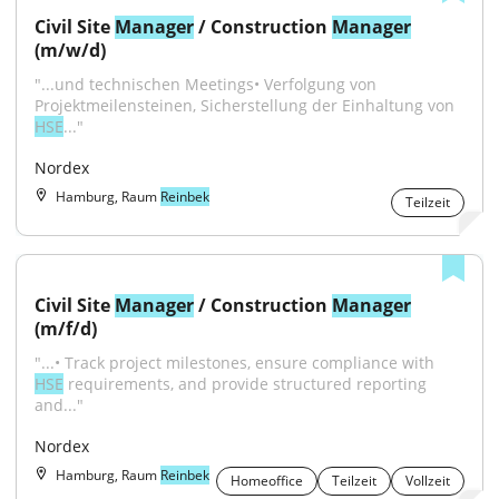
Civil Site 
Manager
 / Construction 
Manager
(m/w/d)
"...und technischen Meetings• Verfolgung von 
Projektmeilensteinen, Sicherstellung der Einhaltung von 
HSE
..."
Nordex
Hamburg, Raum
Reinbek
Teilzeit
Civil Site 
Manager
 / Construction 
Manager
(m/f/d)
"...• Track project milestones, ensure compliance with 
HSE
 requirements, and provide structured reporting 
and..."
Nordex
Hamburg, Raum
Reinbek
Homeoffice
Teilzeit
Vollzeit