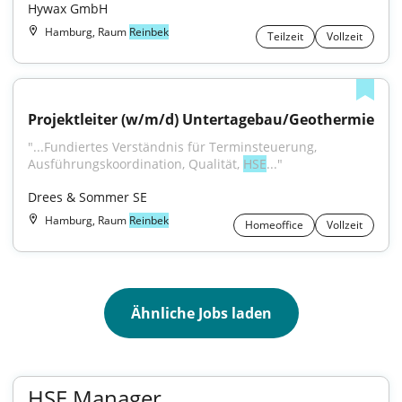
Hywax GmbH
Hamburg, Raum
Reinbek
Teilzeit
Vollzeit
Projektleiter (w/m/d) Untertagebau/Geothermie
"...Fundiertes Verständnis für Terminsteuerung, 
Ausführungskoordination, Qualität, 
HSE
..."
Drees & Sommer SE
Hamburg, Raum
Reinbek
Homeoffice
Vollzeit
Ähnliche Jobs laden
HSE Manager