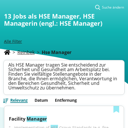
Suche ändern
13
Jobs als HSE Manager, HSE
Managerin (engl.: HSE Manager)
Alle Filter
>
Reinbek
>
Hse Manager
Als HSE Manager tragen Sie entscheidend zur
Sicherheit und Gesundheit am Arbeitsplatz bei.
Finden Sie vielfältige Stellenangebote in der
Branche, die Ihnen ermöglichen, Verantwortung in
den Bereichen Gesundheit, Sicherheit und
Umweltschutz zu übernehmen.
Relevanz
Datum
Entfernung
Facility 
Manager
"...implementation of 
HSE
 Group Standards (e.g. fire 