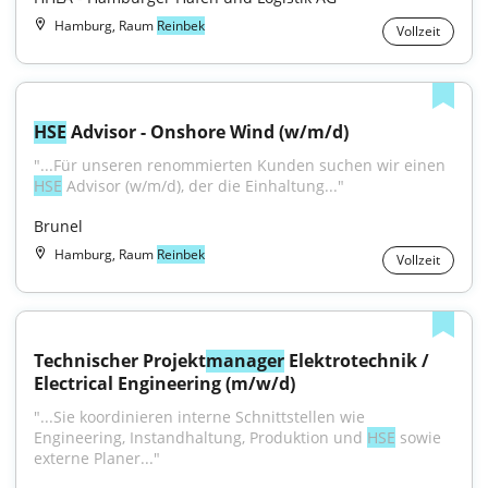
Hamburg, Raum
Reinbek
Vollzeit
HSE
 Advisor - Onshore Wind (w/m/d)
"...Für unseren renommierten Kunden suchen wir einen 
HSE
 Advisor (w/m/d), der die Einhaltung..."
Brunel
Hamburg, Raum
Reinbek
Vollzeit
Technischer Projekt
manager
 Elektrotechnik / 
Electrical Engineering (m/w/d)
"...Sie koordinieren interne Schnittstellen wie 
Engineering, Instandhaltung, Produktion und 
HSE
 sowie 
externe Planer..."