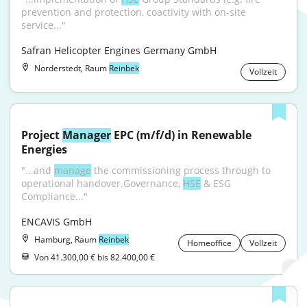
prevention and protection, coactivity with on-site 
service..."
Safran Helicopter Engines Germany GmbH
Norderstedt, Raum
Reinbek
Vollzeit
Project 
Manager
 EPC (m/f/d) in Renewable 
Energies
"...and 
manage
 the commissioning process through to 
operational handover.Governance, 
HSE
 & ESG 
Compliance..."
ENCAVIS GmbH
Hamburg, Raum
Reinbek
Homeoffice
Vollzeit
Von 41.300,00 € bis 82.400,00 €