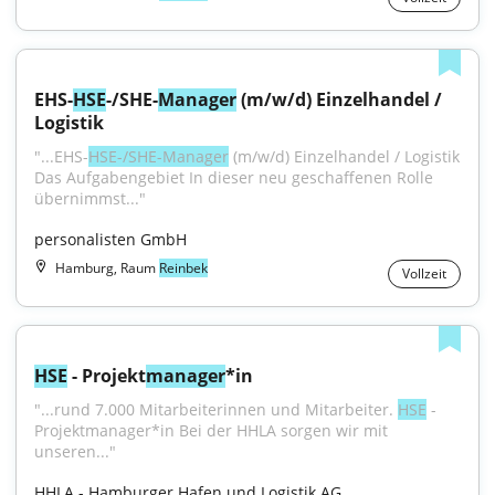
EHS-
HSE
-/SHE-
Manager
 (m/w/d) Einzelhandel / 
Logistik
"...EHS-
HSE-/SHE-Manager
 (m/w/d) Einzelhandel / Logistik 
Das Aufgabengebiet In dieser neu geschaffenen Rolle 
übernimmst..."
personalisten GmbH
Hamburg, Raum
Reinbek
Vollzeit
HSE
 - Projekt
manager
*in
"...rund 7.000 Mitarbeiterinnen und Mitarbeiter. 
HSE
 - 
Projektmanager*in Bei der HHLA sorgen wir mit 
unseren..."
HHLA - Hamburger Hafen und Logistik AG