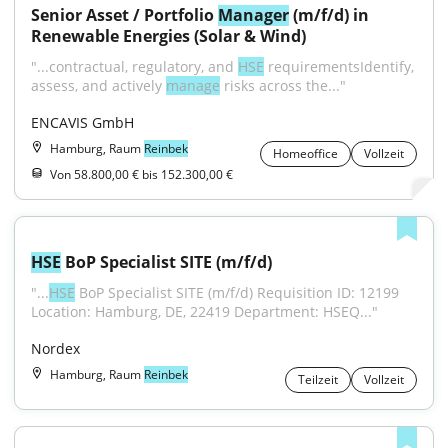
Senior Asset / Portfolio 
Manager
 (m/f/d) in 
Renewable Energies (Solar & Wind)
"...contractual, regulatory, and 
HSE
 requirementsIdentify, 
assess, and actively 
manage
 risks across the..."
ENCAVIS GmbH
Hamburg, Raum
Reinbek
Homeoffice
Vollzeit
Von 58.800,00 € bis 152.300,00 €
HSE
 BoP Specialist SITE (m/f/d)
"...
HSE
 BoP Specialist SITE (m/f/d) Requisition ID: 12199 
Location: Hamburg, DE, 22419 Department: HSEQ..."
Nordex
Hamburg, Raum
Reinbek
Teilzeit
Vollzeit