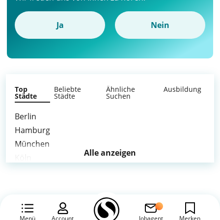
Ja
Nein
Top
Beliebte
Ähnliche
Ausbildung
Städte
Städte
Suchen
Berlin
Hamburg
München
Alle anzeigen
Köln
Frankfurt am Main
Stuttgart
Nürnberg
Bonn
Menü
Account
Jobagent
Merken