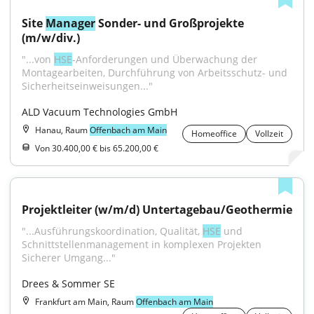
Site 
Manager
 Sonder- und Großprojekte 
(m/w/div.)
"...von 
HSE
-Anforderungen und Überwachung der 
Montagearbeiten, Durchführung von Arbeitsschutz- und 
Sicherheitseinweisungen..."
ALD Vacuum Technologies GmbH
Hanau, Raum
Offenbach am Main
Homeoffice
Vollzeit
Von 30.400,00 € bis 65.200,00 €
Projektleiter (w/m/d) Untertagebau/Geothermie
"...Ausführungskoordination, Qualität, 
HSE
 und 
Schnittstellenmanagement in komplexen Projekten 
Sicherer Umgang..."
Drees & Sommer SE
Frankfurt am Main, Raum
Offenbach am Main