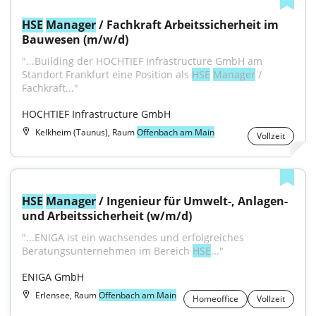
HSE
Manager
 / Fachkraft Arbeitssicherheit im 
Bauwesen (m/w/d)
"...Building der HOCHTIEF Infrastructure GmbH am 
Standort Frankfurt eine Position als 
HSE
Manager
 / 
Fachkraft..."
HOCHTIEF Infrastructure GmbH
Kelkheim (Taunus), Raum
Offenbach am Main
Vollzeit
HSE
Manager
 / Ingenieur für Umwelt-, Anlagen- 
und Arbeitssicherheit (w/m/d)
"...ENIGA ist ein wachsendes und erfolgreiches 
Beratungsunternehmen im Bereich 
HSE
..."
ENIGA GmbH
Erlensee, Raum
Offenbach am Main
Homeoffice
Vollzeit