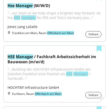
Hse
Manager
 (M/W/D)
"...our team as we help shape a brighter way forward. As 
the 
HSE
manager
 for PDS and Tetris Germany you..."
Jones Lang LaSalle
Frankfurt am Main, Raum
Offenbach am Main
Vollzeit
HSE
Manager
 / Fachkraft Arbeitssicherheit im 
Bauwesen (m/w/d)
"...Building der HOCHTIEF Infrastructure GmbH am 
Standort Frankfurt eine Position als 
HSE
Manager
 / 
Fachkraft..."
HOCHTIEF Infrastructure GmbH
Eschborn, Raum
Offenbach am Main
Vollzeit