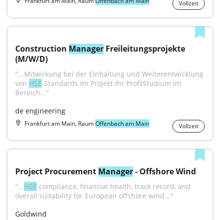
Frankfurt am Main, Raum
Offenbach am Main
Vollzeit
Construction 
Manager
 Freileitungsprojekte 
(M/W/D)
"...Mitwirkung bei der Einhaltung und Weiterentwicklung 
von 
HSE
-Standards im Projekt Ihr ProfilStudium im 
Bereich..."
de engineering
Frankfurt am Main, Raum
Offenbach am Main
Vollzeit
Project Procurement 
Manager
 - Offshore Wind
"...
HSE
 compliance, financial health, track record, and 
overall suitability for European offshore wind..."
Goldwind