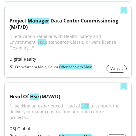
Project 
Manager
 Data Center Commissioning 
(M/F/D)
"...education Familiar with Health, Safety and 
Environment (
HSE
) standards Class B driver’s license 
Flexibility..."
Digital Realty
Frankfurt am Main, Raum
Offenbach am Main
Vollzeit
Head Of 
Hse
 (M/W/D)
"...seeking an experienced Head of 
HSE
 to support the 
delivery of major construction and data centre 
projects..."
DSJ Global