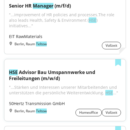
Senior HR 
Manager
 (m/f/d)
"...improvement of HR policies and processes.The role 
also leads Health, Safety & Environment (
HSE
) 
initiatives..."
EIT RawMaterials
Berlin, Raum
Teltow
Vollzeit
HSE
 Advisor Bau Umspannwerke und 
Freileitungen (m/w/d)
"...Stärken und Interessen unserer Mitarbeitenden und 
unterstützen die persön­liche Weiterentwicklung. 
HSE
..."
50Hertz Transmission GmbH
Berlin, Raum
Teltow
Homeoffice
Vollzeit