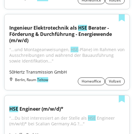
Homeoffice
Vollzeit
Ingenieur Elektrotechnik als 
HSE
 Berater - 
Förderung & Durchführung - Energiewende 
(m/w/d)
"...und Montageanweisungen, 
HSE
-Pläne) im Rahmen von 
Ausschreibungen und während der Bauausführung 
sowie Identifikation..."
50Hertz Transmission GmbH
Berlin, Raum
Teltow
Homeoffice
Vollzeit
HSE
 Engineer (m/w/d)*
"...Du bist interessiert an der Stelle als 
HSE
 Engineer 
(m/w/d)* bei Scalian Germany AG ?..."