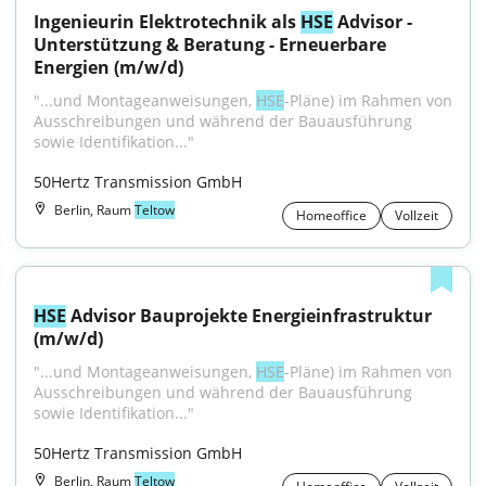
Ingenieurin Elektrotechnik als 
HSE
 Advisor - 
Unterstützung & Beratung - Erneuerbare 
Energien (m/w/d)
"...und Montageanweisungen, 
HSE
-Pläne) im Rahmen von 
Ausschreibungen und während der Bauausführung 
sowie Identifikation..."
50Hertz Transmission GmbH
Berlin, Raum
Teltow
Homeoffice
Vollzeit
HSE
 Advisor Bauprojekte Energieinfrastruktur 
(m/w/d)
"...und Montageanweisungen, 
HSE
-Pläne) im Rahmen von 
Ausschreibungen und während der Bauausführung 
sowie Identifikation..."
50Hertz Transmission GmbH
Berlin, Raum
Teltow