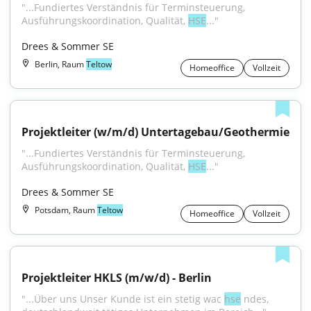
"...Fundiertes Verständnis für Terminsteuerung, 
Ausführungskoordination, Qualität, 
HSE
..."
Drees & Sommer SE
Berlin, Raum
Teltow
Homeoffice
Vollzeit
Projektleiter (w/m/d) Untertagebau/Geothermie
"...Fundiertes Verständnis für Terminsteuerung, 
Ausführungskoordination, Qualität, 
HSE
..."
Drees & Sommer SE
Potsdam, Raum
Teltow
Homeoffice
Vollzeit
Projektleiter HKLS (m/w/d) - Berlin
"...Über uns Unser Kunde ist ein stetig wac 
hse
 ndes, 