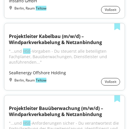
Instaffo GmbH
Berlin, Raum
Teltow
Vollzeit
Projektleiter Kabelbau (m/w/d) – 
Windparkverkabelung & Netzanbindung
"...und 
HSE
-Vorgaben - Du steuerst alle beteiligten 
Fachplaner, Bauüberwachungen, Dienstleister und 
ausführenden..."
SeaRenergy Offshore Holding
Berlin, Raum
Teltow
Vollzeit
Projektleiter Bauüberwachung (m/w/d) – 
Windparkverkabelung & Netzanbindung
"...und 
HSE
-Anforderungen sicher - Du verantwortest die 
Fortschreibung der Bauzeitenplanung, identifizierst und 