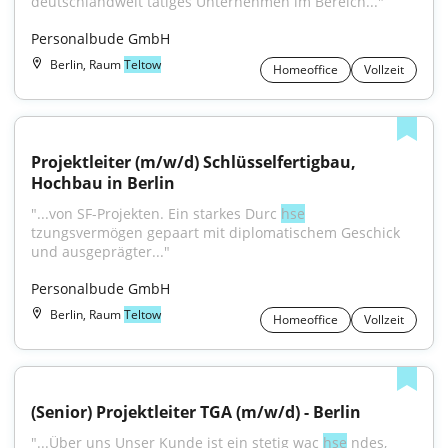
deutschlandweit tätiges Unternehmen im Bereich..."
Personalbude GmbH
Berlin, Raum
Teltow
Homeoffice
Vollzeit
Projektleiter (m/w/d) Schlüsselfertigbau, 
Hochbau in Berlin
"...von SF-Projekten. Ein starkes Durc 
hse
tzungsvermögen gepaart mit diplomatischem Geschick 
und ausgeprägter..."
Personalbude GmbH
Berlin, Raum
Teltow
Homeoffice
Vollzeit
(Senior) Projektleiter TGA (m/w/d) - Berlin
"...Über uns Unser Kunde ist ein stetig wac 
hse
 ndes, 