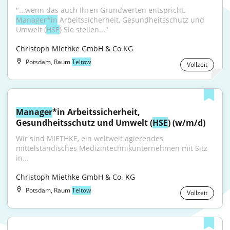
"...wenn das auch Ihren Grundwerten entspricht. 
Manager*in
 Arbeitssicherheit, Gesundheitsschutz und 
Umwelt (
HSE
) Sie stellen..."
Christoph Miethke GmbH & Co KG
Potsdam, Raum
Teltow
Vollzeit
Manager
*in Arbeitssicherheit, 
Gesundheitsschutz und Umwelt (
HSE
) (w/m/d)
Wir sind MIETHKE, ein weltweit agierendes 
mittelständisches Medizintechnikunternehmen mit Sitz 
in...
Christoph Miethke GmbH & Co. KG
Potsdam, Raum
Teltow
Vollzeit