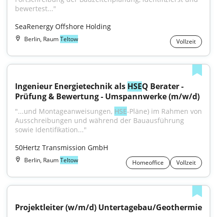
bewertest..."
SeaRenergy Offshore Holding
Berlin, Raum
Teltow
Vollzeit
Ingenieur Energietechnik als 
HSE
Q Berater - 
Prüfung & Bewertung - Umspannwerke (m/w/d)
"...und Montageanweisungen, 
HSE
-Pläne) im Rahmen von 
Ausschreibungen und während der Bauausführung 
sowie Identifikation..."
50Hertz Transmission GmbH
Berlin, Raum
Teltow
Homeoffice
Vollzeit
Projektleiter (w/m/d) Untertagebau/Geothermie