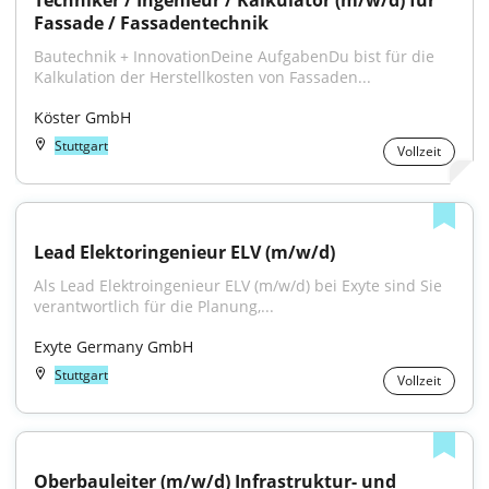
Techniker / Ingenieur / Kalkulator (m/w/d) für 
Fassade / Fassadentechnik
Bautechnik + InnovationDeine AufgabenDu bist für die 
Kalkulation der Herstellkosten von Fassaden...
Köster GmbH
Stuttgart
Vollzeit
Lead Elektoringenieur ELV (m/w/d)
Als Lead Elektroingenieur ELV (m/w/d) bei Exyte sind Sie 
verantwortlich für die Planung,...
Exyte Germany GmbH
Stuttgart
Vollzeit
Oberbauleiter (m/w/d) Infrastruktur- und 