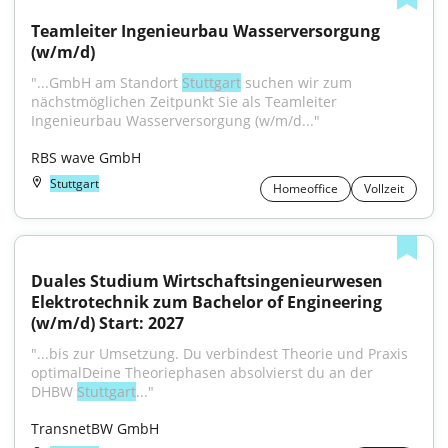
Teamleiter Ingenieurbau Wasserversorgung 
(w/m/d)
"...GmbH am Standort 
Stuttgart
 suchen wir zum 
nächstmöglichen Zeitpunkt Sie als Teamleiter 
Ingenieurbau Wasserversorgung (w/m/d..."
RBS wave GmbH
Stuttgart
Homeoffice
Vollzeit
Duales Studium Wirtschaftsingenieurwesen 
Elektrotechnik zum Bachelor of Engineering 
(w/m/d) Start: 2027
"...bis zur Umsetzung. Du verbindest Theorie und Praxis 
optimalDeine Theoriephasen absolvierst du an der 
DHBW 
Stuttgart
..."
TransnetBW GmbH