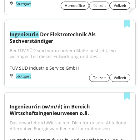
Stuttgart
Homeoffice
Teilzeit
Vollzeit
Ingenieurin
 Der Elektrotechnik Als 
Sachverständiger
Bei TÜV SÜD sind wir in hohem Maße bestrebt, ein 
wichtiger Teil dieser Entwicklung und des...
TÜV SÜD Industrie Service GmbH
Stuttgart
Teilzeit
Vollzeit
Ingenieur/in (w/m/d) im Bereich 
Wirtschaftsingenieurwesen o.ä.
Das erwartet dichWir suchen Dich für unsere Abteilung 
Alternative Energiewandler zur Übernahme von...