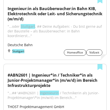
Ingenieur:in als Bauüberwacher:in Bahn KIB, 
Elektrotechnik oder Leit- und Sicherungstechnik 
(w/m/d)
"...oder 
Stuttgart
. ## Deine Aufgaben: - Du bist gerne auf 
der Baustelle – als Bauüberwacher: in Bahn 
koordinierst..."
Deutsche Bahn
Stuttgart
Homeoffice
Vollzeit
#ABN2601 | Ingenieur*in / Techniker*in als 
Junior-Projektmanager*in (m/w/d) im Bereich 
Infrastrukturprojekte
"...## \#ABN2601 | 
Ingenieurin
 / Technikerin als Junior-
Projektmanager\*in (m/w/d) im Bereich..."
THOST Projektmanagement GmbH