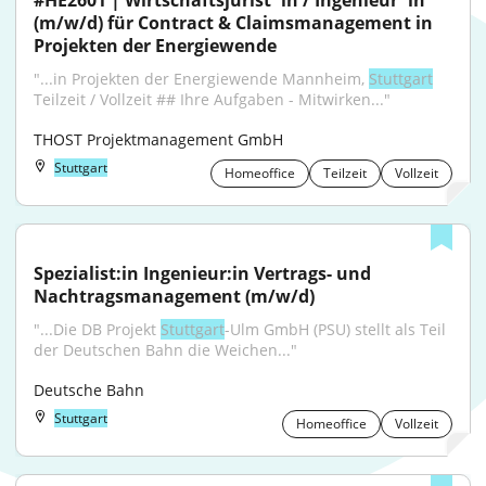
#HE2601 | Wirtschaftsjurist*in / Ingenieur*in 
(m/w/d) für Contract & Claimsmanagement in 
Projekten der Energiewende
"...in Projekten der Energiewende Mannheim, 
Stuttgart
Teilzeit / Vollzeit ## Ihre Aufgaben - Mitwirken..."
THOST Projektmanagement GmbH
Stuttgart
Homeoffice
Teilzeit
Vollzeit
Spezialist:in Ingenieur:in Vertrags- und 
Nachtragsmanagement (m/w/d)
"...Die DB Projekt 
Stuttgart
-Ulm GmbH (PSU) stellt als Teil 
der Deutschen Bahn die Weichen..."
Deutsche Bahn
Stuttgart
Homeoffice
Vollzeit