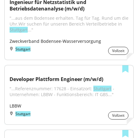
Ingenieur für Netzstatistik und 
Betriebsdatenanalyse (m/w/d)
"...aus dem Bodensee erhalten. Tag für Tag. Rund um die 
Uhr.Wir suchen für unseren Bereich Verteilbetriebe in 
Stuttgart
..."
Zweckverband Bodensee-Wasserversorgung
Stuttgart
Vollzeit
Developer Plattform Engineer (m/w/d)
"...Referenznummer: 17628 - Einsatzort: 
Stuttgart
 - 
Unternehmen: LBBW - Funktionsbereich: IT GBS..."
LBBW
Stuttgart
Vollzeit