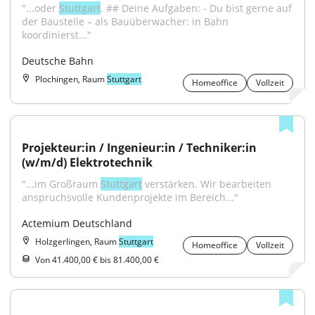
"...oder 
Stuttgart
. ## Deine Aufgaben: - Du bist gerne auf 
der Baustelle – als Bauüberwacher: in Bahn 
koordinierst..."
Deutsche Bahn
Plochingen, Raum
Stuttgart
Homeoffice
Vollzeit
Projekteur:in / Ingenieur:in / Techniker:in 
(w/m/d) Elektrotechnik
"...im Großraum 
Stuttgart
 verstärken. Wir bearbeiten 
anspruchsvolle Kundenprojekte im Bereich..."
Actemium Deutschland
Holzgerlingen, Raum
Stuttgart
Homeoffice
Vollzeit
Von 41.400,00 € bis 81.400,00 €