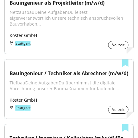
Bauingenieur als Projektleiter (m/w/d)
NetzausbauDeine AufgabenDu leitest 
eigenverantwortlich unsere technisch anspruchsvollen 
Bauvorhaben...
Köster GmbH
Stuttgart
Vollzeit
Bauingenieur / Techniker als Abrechner (m/w/d)
TiefbauDeine AufgabenDu übernimmst die digitale 
Abrechnung unserer Baumaßnahmen für laufende...
Köster GmbH
Stuttgart
Vollzeit