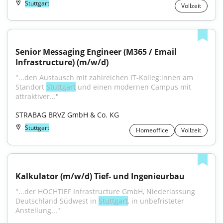
Stuttgart
Vollzeit
Senior Messaging Engineer (M365 / Email 
Infrastructure) (m/w/d)
"...den Austausch mit zahlreichen IT-Kolleg:innen am 
Standort 
Stuttgart
 und einen modernen Campus mit 
attraktiver..."
STRABAG BRVZ GmbH & Co. KG
Stuttgart
Homeoffice
Vollzeit
Kalkulator (m/w/d) Tief- und Ingenieurbau
"...der HOCHTIEF Infrastructure GmbH, Niederlassung 
Deutschland Südwest in 
Stuttgart
, in unbefristeter 
Anstellung..."