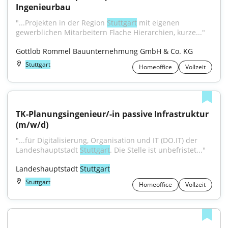
Ingenieurbau
"...Projekten in der Region 
Stuttgart
 mit eigenen 
gewerblichen Mitarbeitern Flache Hierarchien, kurze..."
Gottlob Rommel Bauunternehmung GmbH & Co. KG
Stuttgart
Homeoffice
Vollzeit
TK-Planungsingenieur/-in passive Infrastruktur 
(m/w/d)
"...für Digitalisierung, Organisation und IT (DO.IT) der 
Landeshauptstadt 
Stuttgart
. Die Stelle ist unbefristet..."
Landeshauptstadt 
Stuttgart
Stuttgart
Homeoffice
Vollzeit