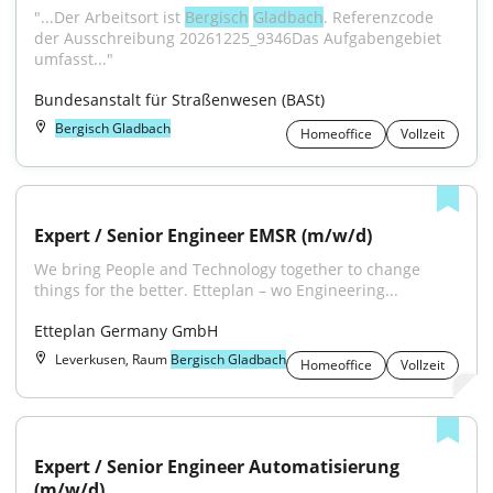
"...Der Arbeitsort ist 
Bergisch
Gladbach
. Referenzcode 
der Ausschreibung 20261225_9346Das Aufgabengebiet 
umfasst..."
Bundesanstalt für Straßenwesen (BASt)
Bergisch Gladbach
Homeoffice
Vollzeit
Expert / Senior Engineer EMSR (m/w/d)
We bring People and Technology together to change 
things for the better. Etteplan – wo Engineering...
Etteplan Germany GmbH
Leverkusen, Raum
Bergisch Gladbach
Homeoffice
Vollzeit
Expert / Senior Engineer Automatisierung 
(m/w/d)