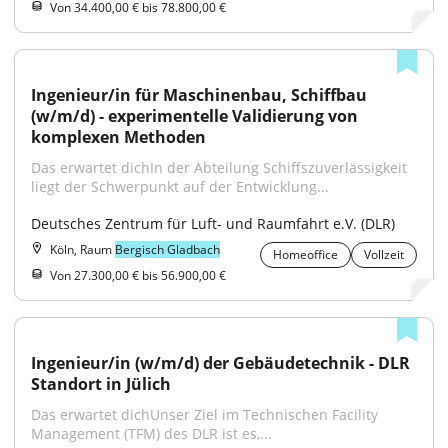
Von 34.400,00 € bis 78.800,00 €
Ingenieur/in für Maschinenbau, Schiffbau 
(w/m/d) - experimentelle Validierung von 
komplexen Methoden
Das erwartet dichIn der Abteilung Schiffszuverlässigkeit 
liegt der Schwerpunkt auf der Entwicklung...
Deutsches Zentrum für Luft- und Raumfahrt e.V. (DLR)
Köln, Raum
Bergisch Gladbach
Homeoffice
Vollzeit
Von 27.300,00 € bis 56.900,00 €
Ingenieur/in (w/m/d) der Gebäudetechnik - DLR 
Standort in Jülich
Das erwartet dichUnser Ziel im Technischen Facility 
Management (TFM) des DLR ist es,...