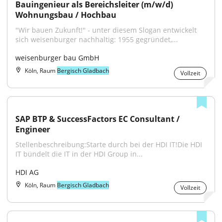
Bauingenieur als Bereichsleiter (m/w/d) 
Wohnungsbau / Hochbau
"Wir bauen Zukunft!" - unter diesem Slogan entwickelt 
sich weisenburger nachhaltig: 1955 gegründet,...
weisenburger bau GmbH
Köln, Raum
Bergisch Gladbach
Vollzeit
SAP BTP & SuccessFactors EC Consultant / 
Engineer
Stellenbeschreibung:Starte durch bei der HDI IT!Die HDI 
IT bündelt die IT in der HDI Group in...
HDI AG
Köln, Raum
Bergisch Gladbach
Vollzeit