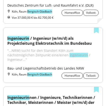
Deutsches Zentrum für Luft- und Raumfahrt e.V. (DLR)
Köln, Raum
Bergisch Gladbach
Homeoffice
Vollzeit
Von 37.000,00 € bis 82.700,00 €
Ingenieurin
 / Ingenieur (w/m/d) als 
Projektleitung Elektrotechnik im Bundesbau
"...NRW) sucht für den Standort Köln zum 
nächstmöglichen Zeitpunkt eine/einen 
Ingenieurin
 / 
Ingenieur..."
Bau- und Liegenschaftsbetrieb des Landes NRW
Köln, Raum
Bergisch Gladbach
Homeoffice
Teilzeit
Ingenieurin
nen / Ingenieure, Technikerinnen / 
Techniker, Meisterinnen / Meister (w/m/d) der 