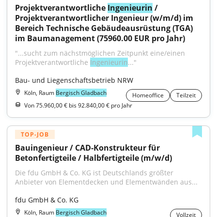
Projektverantwortliche 
Ingenieurin
 / 
Projektverantwortlicher Ingenieur (w/m/d) im 
Bereich Technische Gebäudeausrüstung (TGA) 
im Baumanagement (75960.00 EUR pro Jahr)
"...sucht zum nächst­möglichen Zeitpunkt eine/einen 
Projektverantwortliche 
Ingenieurin
..."
Bau- und Liegenschaftsbetrieb NRW
Köln, Raum
Bergisch Gladbach
Homeoffice
Teilzeit
Von 75.960,00 € bis 92.840,00 € pro Jahr
TOP-JOB
Bauingenieur / CAD-Konstrukteur für 
Betonfertigteile / Halbfertigteile (m/w/d)
Die fdu GmbH & Co. KG ist Deutschlands größter 
Anbieter von Elementdecken und Elementwänden aus...
fdu GmbH & Co. KG
Köln, Raum
Bergisch Gladbach
Vollzeit