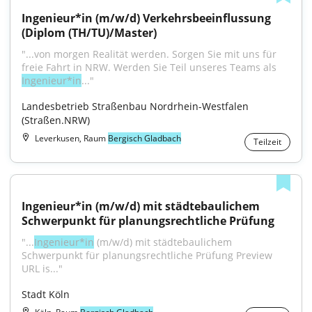
Ingenieur*in (m/w/d) Verkehrsbeeinflussung 
(Diplom (TH/TU)/Master)
"...von morgen Realität werden. Sorgen Sie mit uns für 
freie Fahrt in NRW. Werden Sie Teil unseres Teams als 
Ingenieur*in
..."
Landesbetrieb Straßenbau Nordrhein-Westfalen 
(Straßen.NRW)
Leverkusen, Raum
Bergisch Gladbach
Teilzeit
Ingenieur*in (m/w/d) mit städtebaulichem 
Schwerpunkt für planungsrechtliche Prüfung
"...
Ingenieur*in
 (m/w/d) mit städtebaulichem 
Schwerpunkt für planungsrechtliche Prüfung Preview 
URL is..."
Stadt Köln