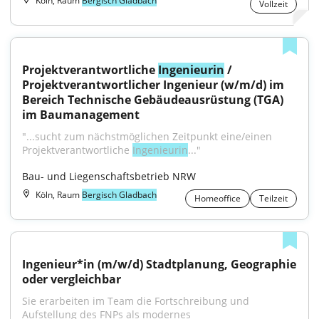
Köln, Raum
Bergisch Gladbach
Vollzeit
Projektverantwortliche 
Ingenieurin
 / 
Projektverantwortlicher Ingenieur (w/m/d) im 
Bereich Technische Gebäudeausrüstung (TGA) 
im Baumanagement
"...sucht zum nächst­möglichen Zeitpunkt eine/einen 
Projektverantwortliche 
Ingenieurin
..."
Bau- und Liegenschaftsbetrieb NRW
Köln, Raum
Bergisch Gladbach
Homeoffice
Teilzeit
Ingenieur*in (m/w/d) Stadtplanung, Geographie 
oder vergleichbar
Sie erarbeiten im Team die Fortschreibung und 
Aufstellung des FNPs als modernes 