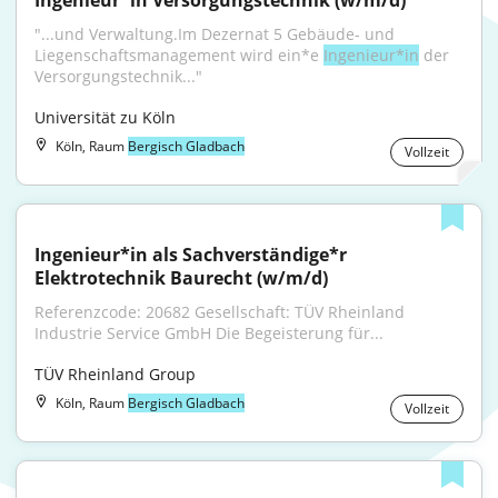
Ingenieur*in Versorgungstechnik (w/m/d)
"...und Verwaltung.Im Dezernat 5 Gebäude- und 
Liegenschaftsmanagement wird ein*e 
Ingenieur*in
 der 
Versorgungstechnik..."
Universität zu Köln
Köln, Raum
Bergisch Gladbach
Vollzeit
Ingenieur*in als Sachverständige*r 
Elektrotechnik Baurecht (w/m/d)
Referenzcode: 20682 Gesellschaft: TÜV Rheinland 
Industrie Service GmbH Die Begeisterung für...
TÜV Rheinland Group
Köln, Raum
Bergisch Gladbach
Vollzeit