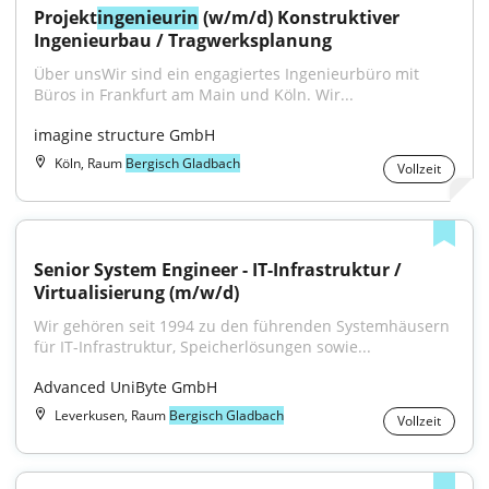
Projekt
ingenieurin
 (w/m/d) Konstruktiver 
Ingenieurbau / Tragwerksplanung
Über unsWir sind ein engagiertes Ingenieurbüro mit 
Büros in Frankfurt am Main und Köln. Wir...
imagine structure GmbH
Köln, Raum
Bergisch Gladbach
Vollzeit
Senior System Engineer - IT-Infrastruktur / 
Virtualisierung (m/w/d)
Wir gehören seit 1994 zu den führenden Systemhäusern 
für IT-Infrastruktur, Speicherlösungen sowie...
Advanced UniByte GmbH
Leverkusen, Raum
Bergisch Gladbach
Vollzeit