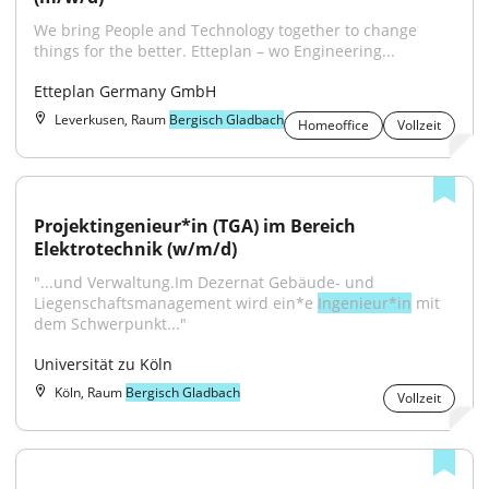
We bring People and Technology together to change 
things for the better. Etteplan – wo Engineering...
Etteplan Germany GmbH
Leverkusen, Raum
Bergisch Gladbach
Homeoffice
Vollzeit
Projektingenieur*in (TGA) im Bereich 
Elektrotechnik (w/m/d)
"...und Verwaltung.Im Dezernat Gebäude- und 
Liegenschaftsmanagement wird ein*e 
Ingenieur*in
 mit 
dem Schwerpunkt..."
Universität zu Köln
Köln, Raum
Bergisch Gladbach
Vollzeit