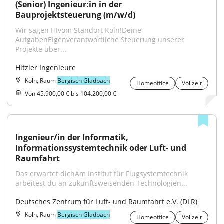
(Senior) Ingenieur:in in der 
Bauprojektsteuerung (m/w/d)
Wir sagen HIvom Standort Köln!Deine 
AufgabenEigenverantwortliche Steuerung unserer 
Projekte über...
Hitzler Ingenieure
Köln, Raum
Bergisch Gladbach
Homeoffice
Vollzeit
Von 45.900,00 € bis 104.200,00 €
Ingenieur/in der Informatik, 
Informationssystemtechnik oder Luft- und 
Raumfahrt
Das erwartet dichAm Institut für Flugsystemtechnik 
arbeitest du an zukunftsweisenden Technologien...
Deutsches Zentrum für Luft- und Raumfahrt e.V. (DLR)
Köln, Raum
Bergisch Gladbach
Homeoffice
Vollzeit