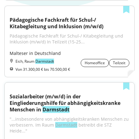
Pädagogische Fachkraft für Schul-/ 
Kitabegleitung und Inklusion (m/w/d)
Pädagogische Fachkraft für Schul-/ Kitabegleitung und 
Inklusion (m/w/d) In Teilzeit (15-25...
Malteser in Deutschland
Eich, Raum
Darmstadt
Homeoffice
Teilzeit
Von 31.300,00 € bis 70.500,00 €
Sozialarbeiter (m/w/d) in der 
Eingliederungshilfe für abhängigkeitskranke 
Menschen in 
Darmstadt
"...insbesondere von abhängigkeitskranken Menschen zu 
verbessern. Im Raum 
Darmstadt
 betreibt die STZ 
Heide..."