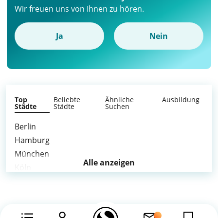
Wir freuen uns von Ihnen zu hören.
Ja
Nein
Top
Beliebte
Ähnliche
Ausbildung
Städte
Städte
Suchen
Berlin
Hamburg
München
Alle anzeigen
Köln
Stuttgart
Düsseldorf
Dortmund