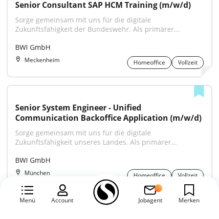
Senior Consultant SAP HCM Training (m/w/d)
Sorge gemeinsam mit uns für die digitale 
Zukunftsfähigkeit der Bundeswehr. Als primärer...
BWI GmbH
Meckenheim
Homeoffice
Vollzeit
Senior System Engineer - Unified 
Communication Backoffice Application (m/w/d)
Sorge gemeinsam mit uns für die digitale 
Zukunftsfähigkeit unseres Landes. Als primärer...
BWI GmbH
München
Homeoffice
Vollzeit
Menü
Account
Jobagent
Merken