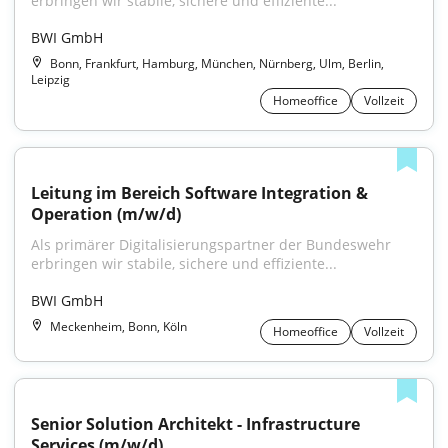
erbringen wir stabile, sichere und effiziente...
BWI GmbH
Bonn, Frankfurt, Hamburg, München, Nürnberg, Ulm, Berlin,
Leipzig
Homeoffice
Vollzeit
Leitung im Bereich Software Integration & 
Operation (m/w/d)
Als primärer Digitalisierungspartner der Bundeswehr 
erbringen wir stabile, sichere und effiziente...
BWI GmbH
Meckenheim, Bonn, Köln
Homeoffice
Vollzeit
Senior Solution Architekt - Infrastructure 
Services (m/w/d)