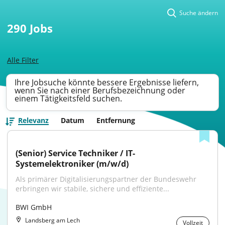
Suche ändern
290
Jobs
Alle Filter
Ihre Jobsuche könnte bessere Ergebnisse liefern,
wenn Sie nach einer Berufsbezeichnung oder
einem Tätigkeitsfeld suchen.
Relevanz
Datum
Entfernung
(Senior) Service Techniker / IT-
Systemelektroniker (m/w/d)
Als primärer Digitalisierungspartner der Bundeswehr 
erbringen wir stabile, sichere und effiziente...
BWI GmbH
Landsberg am Lech
Vollzeit