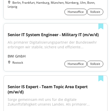
Berlin, Frankfurt, Hamburg, München, Nürnberg, Ulm, Bonn,
Leipzig
Homeoffice
Vollzeit
Senior IT System Engineer - Military IT (m/w/d)
Als primärer Digitalisierungspartner der Bundeswehr 
erbringen wir stabile, sichere und effiziente...
BWI GmbH
Rostock
Homeoffice
Vollzeit
Senior IS Expert - Team Topic Area Expert 
(m/w/d)
Sorge gemeinsam mit uns für die digitale 
Zukunftsfähigkeit unseres Landes. Als primärer...