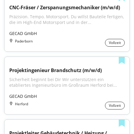
CNC-Fräser / Zerspanungsmechaniker (m/w/d)
Präzision. Tempo. Motorsport. Du willst Bauteile fertigen, 
die im High-End Motorsport und in der...
GECAD GmbH
Paderborn
Vollzeit
Projektingenieur Brandschutz (m/w/d)
Sicherheit beginnt bei Dir Wir unterstützen ein 
etabliertes Ingenieurbüro im Großraum Herford bei...
GECAD GmbH
Herford
Vollzeit
Projektleiter Gebäudetechnik / Heizung / 