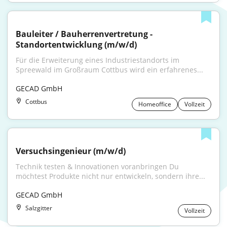
Bauleiter / Bauherrenvertretung - 
Standortentwicklung (m/w/d)
Für die Erweiterung eines Industriestandorts im 
Spreewald im Großraum Cottbus wird ein erfahrenes...
GECAD GmbH
Cottbus
Homeoffice
Vollzeit
Versuchsingenieur (m/w/d)
Technik testen & Innovationen voranbringen Du 
möchtest Produkte nicht nur entwickeln, sondern ihre...
GECAD GmbH
Salzgitter
Vollzeit