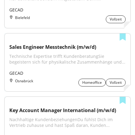
GECAD
Bielefeld
Vollzeit
Sales Engineer Messtechnik (m/w/d)
Technische Expertise trifft KundenberatungSie 
begeistern sich für physikalische Zusammenhänge und...
GECAD
Osnabrück
Homeoffice
Vollzeit
Key Account Manager International (m/w/d)
Nachhaltige KundenbeziehungenDu fühlst Dich im 
Vertrieb zuhause und hast Spaß daran, Kunden...