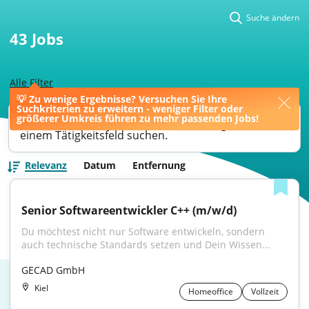
Suche ändern
43
Jobs
Alle Filter
💡 Zu wenige Ergebnisse? Versuchen Sie Ihre
Suchkriterien zu erweitern - weniger Filter oder
Ihre Jobsuche könnte bessere Ergebnisse liefern,
größerer Umkreis führen zu mehr passenden Jobs!
wenn Sie nach einer Berufsbezeichnung oder
einem Tätigkeitsfeld suchen.
Relevanz
Datum
Entfernung
Senior Softwareentwickler C++ (m/w/d)
Du möchtest nicht nur Software entwickeln, sondern 
auch technische Standards setzen und Dein Wissen...
GECAD GmbH
Kiel
Homeoffice
Vollzeit