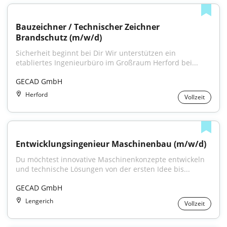
Bauzeichner / Technischer Zeichner 
Brandschutz (m/w/d)
Sicherheit beginnt bei Dir Wir unterstützen ein 
etabliertes Ingenieurbüro im Großraum Herford bei...
GECAD GmbH
Herford
Vollzeit
Entwicklungsingenieur Maschinenbau (m/w/d)
Du möchtest innovative Maschinenkonzepte entwickeln 
und technische Lösungen von der ersten Idee bis...
GECAD GmbH
Lengerich
Vollzeit