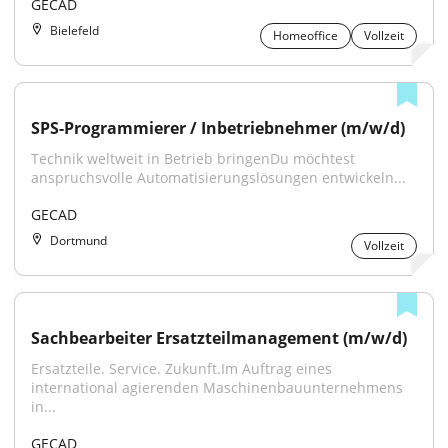
GECAD
Bielefeld
Homeoffice
Vollzeit
SPS-Programmierer / Inbetriebnehmer (m/w/d)
Technik weltweit in Betrieb bringenDu möchtest 
anspruchsvolle Automatisierungslösungen entwickeln...
GECAD
Dortmund
Vollzeit
Sachbearbeiter Ersatzteilmanagement (m/w/d)
Ersatzteile. Service. Zukunft.Im Auftrag eines 
international agierenden Maschinenbauunternehmens 
in...
GECAD