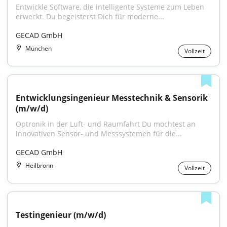
Entwickle Software, die intelligente Systeme zum Leben 
erweckt. Du begeisterst Dich für moderne...
GECAD GmbH
München
Vollzeit
Entwicklungsingenieur Messtechnik & Sensorik 
(m/w/d)
Optronik in der Luft- und Raumfahrt Du möchtest an 
innovativen Sensor- und Messsystemen für die...
GECAD GmbH
Heilbronn
Vollzeit
Testingenieur (m/w/d)