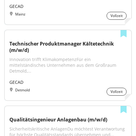
GECAD
Mainz
Vollzeit
Technischer Produktmanager Kältetechnik 
(m/w/d)
Innovation trifft KlimakompetenzFür ein 
mittelständisches Unternehmen aus dem Großraum 
Detmold,...
GECAD
Detmold
Vollzeit
Qualitätsingenieur Anlagenbau (m/w/d)
Sicherheitskritische AnlagenDu möchtest Verantwortung 
für höchste Qualitätsstandards übernehmen und...