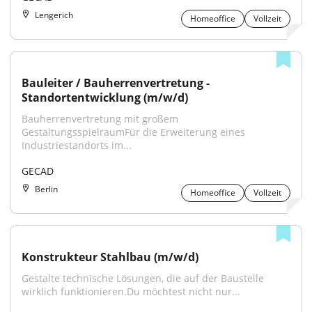
Lengerich
Homeoffice
Vollzeit
Bauleiter / Bauherrenvertretung - 
Standortentwicklung (m/w/d)
Bauherrenvertretung mit großem 
GestaltungsspielraumFür die Erweiterung eines 
Industriestandorts im...
GECAD
Berlin
Homeoffice
Vollzeit
Konstrukteur Stahlbau (m/w/d)
Gestalte technische Lösungen, die auf der Baustelle 
wirklich funktionieren.Du möchtest nicht nur...