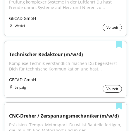
Prüfung komplexer Systeme in der Luftfahrt Du hast 
Freude daran, Systeme auf Herz und Nieren zu...
GECAD GmbH
Wedel
Vollzeit
Technischer Redakteur (m/w/d)
Komplexe Technik verständlich machen Du begeisterst 
Dich für technische Kommunikation und hast...
GECAD GmbH
Leipzig
Vollzeit
CNC-Dreher / Zerspanungsmechaniker (m/w/d)
Präzision. Tempo. Motorsport. Du willst Bauteile fertigen, 
die im High-End Motorsport und in der...