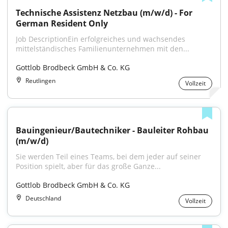
Technische Assistenz Netzbau (m/w/d) - For 
German Resident Only
Job DescriptionEin erfolgreiches und wachsendes 
mittelständisches Familienunternehmen mit den...
Gottlob Brodbeck GmbH & Co. KG
Reutlingen
Vollzeit
Bauingenieur/Bautechniker - Bauleiter Rohbau 
(m/w/d)
Sie werden Teil eines Teams, bei dem jeder auf seiner 
Position spielt, aber für das große Ganze...
Gottlob Brodbeck GmbH & Co. KG
Deutschland
Vollzeit