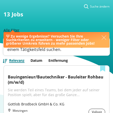
Suche ändern
13
Jobs
Alle Filter
💡 Zu wenige Ergebnisse? Versuchen Sie Ihre
Suchkriterien zu erweitern - weniger Filter oder
Ihre Jobsuche könnte bessere Ergebnisse liefern,
größerer Umkreis führen zu mehr passenden Jobs!
wenn Sie nach einer Berufsbezeichnung oder
einem Tätigkeitsfeld suchen.
Relevanz
Datum
Entfernung
Bauingenieur/Bautechniker - Bauleiter Rohbau 
(m/w/d)
Sie werden Teil eines Teams, bei dem jeder auf seiner 
Position spielt, aber für das große Ganze...
Gottlob Brodbeck GmbH & Co. KG
Metzingen
Vollzeit