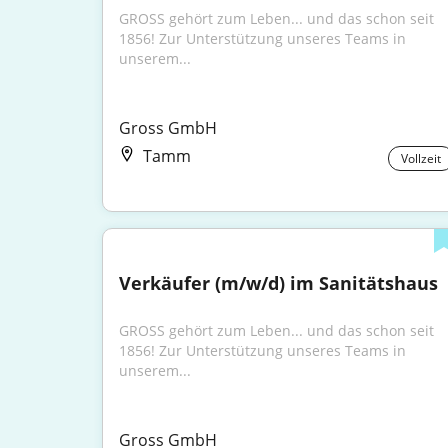
GROSS gehört zum Leben... und das schon seit 
1856! Zur Unterstützung unseres Teams in 
unserem...
Gross GmbH
Tamm
Vollzeit
Verkäufer (m/w/d) im Sanitätshaus
GROSS gehört zum Leben... und das schon seit 
1856! Zur Unterstützung unseres Teams in 
unserem...
Gross GmbH