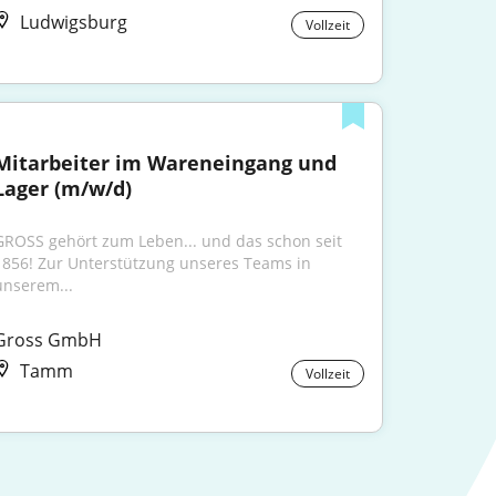
Ludwigsburg
Vollzeit
Mitarbeiter im Wareneingang und 
Lager (m/w/d)
GROSS gehört zum Leben... und das schon seit 
1856! Zur Unterstützung unseres Teams in 
unserem...
Gross GmbH
Tamm
Vollzeit