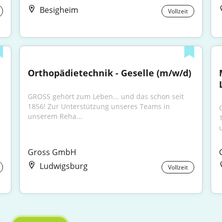
Besigheim
Vollzeit
Orthopädietechnik - Geselle (m/w/d)
GROSS gehört zum Leben... und das schon seit 
1856! Zur Unterstützung unseres Teams in 
unserem Reha...
Gross GmbH
Ludwigsburg
Vollzeit