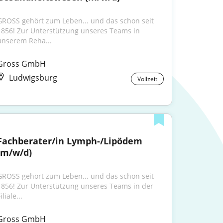
GROSS gehört zum Leben... und das schon seit 
1856! Zur Unterstützung unseres Teams in 
unserem Reha...
Gross GmbH
Ludwigsburg
Vollzeit
Fachberater/in Lymph-/Lipödem 
(m/w/d)
GROSS gehört zum Leben... und das schon seit 
1856! Zur Unterstützung unseres Teams in der 
iliale...
Gross GmbH