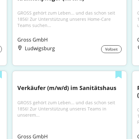
GROSS gehört zum Leben... und das schon seit 
1856! Zur Unterstützung unseres Home-Care 
Teams suchen...
Gross GmbH
Ludwigsburg
Vollzeit
Verkäufer (m/w/d) im Sanitätshaus
GROSS gehört zum Leben... und das schon seit 
1856! Zur Unterstützung unseres Teams in 
unserem...
F
Gross GmbH