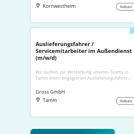
Kornwestheim
Vollzeit
Auslieferungsfahrer / 
Servicemitarbeiter im Außendienst 
(m/w/d)
Wir suchen zur Verstärkung unseres Teams in 
Tamm einen engagierten Auslieferungsfahrer...
Gross GmbH
Tamm
Vollzeit