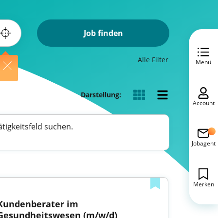
Job finden
Alle Filter
Menü
Darstellung:
Account
tigkeitsfeld suchen.
Jobagent
Merken
Kundenberater im 
Gesundheitswesen (m/w/d)