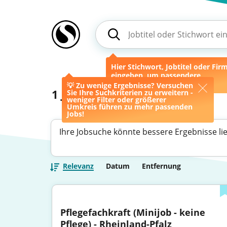
Hier Stichwort, Jobtitel oder Fir
eingeben, um passendere
Ergebnisse zu erhalten.
💡 Zu wenige Ergebnisse? Versuchen
1
Jobs
Sie Ihre Suchkriterien zu erweitern -
weniger Filter oder größerer
Umkreis führen zu mehr passenden
Jobs!
Ihre Jobsuche könnte bessere Ergebnisse li
Relevanz
Datum
Entfernung
Pflegefachkraft (Minijob - keine 
Pflege) - Rheinland-Pfalz