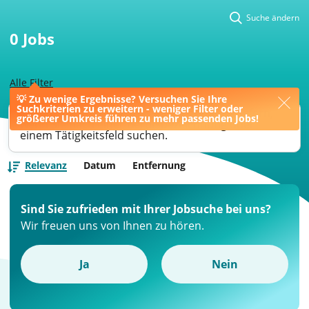
Suche ändern
0
Jobs
Alle Filter
💡 Zu wenige Ergebnisse? Versuchen Sie Ihre
Suchkriterien zu erweitern - weniger Filter oder
Ihre Jobsuche könnte bessere Ergebnisse liefern,
größerer Umkreis führen zu mehr passenden Jobs!
wenn Sie nach einer Berufsbezeichnung oder
einem Tätigkeitsfeld suchen.
Relevanz
Datum
Entfernung
Sind Sie zufrieden mit Ihrer Jobsuche bei uns?
Wir freuen uns von Ihnen zu hören.
Ja
Nein