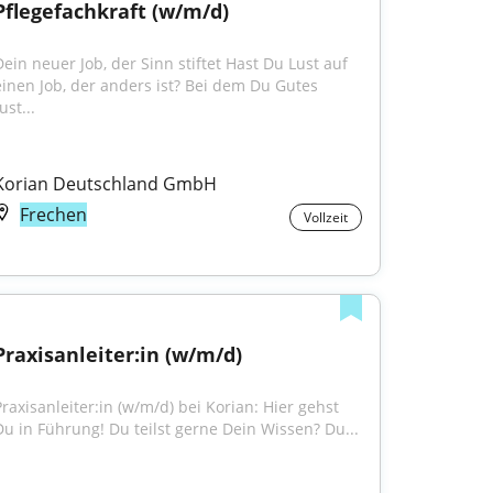
Pflegefachkraft (w/m/d)
Dein neuer Job, der Sinn stiftet Hast Du Lust auf 
einen Job, der anders ist? Bei dem Du Gutes 
ust...
Korian Deutschland GmbH
Frechen
Vollzeit
Praxisanleiter:in (w/m/d)
Praxisanleiter:in (w/m/d) bei Korian: Hier gehst 
Du in Führung! Du teilst gerne Dein Wissen? Du...