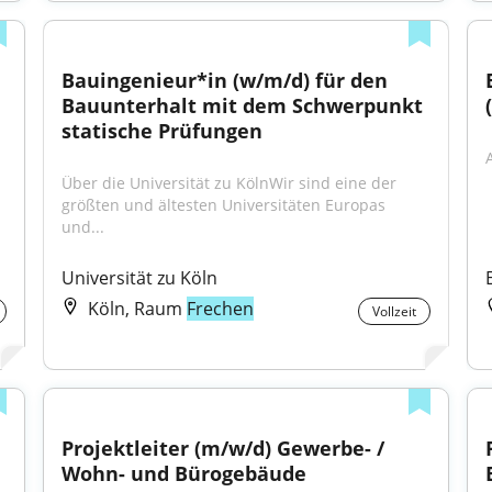
Bauingenieur*in (w/m/d) für den 
Bauunterhalt mit dem Schwerpunkt 
statische Prüfungen
Über die Universität zu KölnWir sind eine der 
größten und ältesten Universitäten Europas 
und...
Universität zu Köln
Köln, Raum
Frechen
Vollzeit
Projektleiter (m/w/d) Gewerbe- / 
Wohn- und Bürogebäude