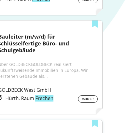
Bauleiter (m/w/d) für 
schlüsselfertige Büro- und 
Schulgebäude
Über GOLDBECKGOLDBECK realisiert 
zukunftsweisende Immobilien in Europa. Wir 
verstehen Gebäude als...
GOLDBECK West GmbH
Hürth, Raum
Frechen
Vollzeit