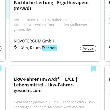
Fachliche Leitung - Ergotherapeut 
(m/w/d)
Wir bei NOVOTERGUM haben eine gemeinsame 
t
Mission: Wir wollen Therapie den Stellenwert 
geben, der...
NOVOTERGUM GmbH
Köln, Raum
Frechen
Vollzeit
Lkw-Fahrer (m/w/d)* | C/CE | 
Lebensmittel - Lkw-Fahrer-
gesucht.com
Lkw-Fahrer (m/w/d)* | C/CE | Lebensmittel - Lkw-
Fahrer-gesucht.com Ab sofort wird von der 