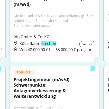
(m/w/d)
Die fdu GmbH & Co. KG ist Deutschlands größter 
v
Anbieter von Elementdecken und 
Elementwänden aus...
fdu GmbH & Co. KG
Köln, Raum
Frechen
Vollzeit
Von 48.000,00 € bis 65.000,00 € pro Jahr
TOP-JOB
Projektingenieur (m/w/d) 
Schwerpunkte: 
Anlagenverbesserung & 
Weiterentwicklung
Wer wir sind: Infineum ist ein 