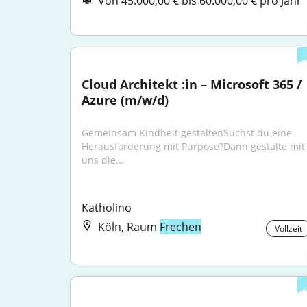
Von 45.000,00 € bis 60.000,00 € pro Jahr
Cloud Architekt :in – Microsoft 365 / 
Azure (m/w/d)
Gemeinsam Kindheit gestaltenSuchst du eine 
Herausforderung mit Purpose?Dann gestalte mit 
uns die...
Katholino
Köln, Raum
Frechen
Vollzeit