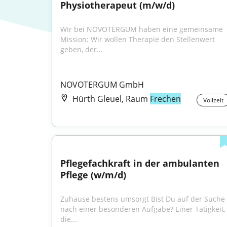
Physiotherapeut (m/w/d)
Wir bei NOVOTERGUM haben eine gemeinsame 
Mission: Wir wollen Therapie den Stellenwert 
geben, der...
NOVOTERGUM GmbH
Hürth Gleuel, Raum
Frechen
Vollzeit
Pflegefachkraft in der ambulanten 
Pflege (w/m/d)
Zuhause bestens umsorgt Bist Du auf der Suche 
nach einer besonderen Aufgabe? Einer Tätigkeit, 
die...