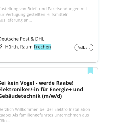
Zustellung von Brief- und Paketsendungen mit 
zur Verfügung gestellten Hilfsmitteln 
Auslieferung an...
Deutsche Post & DHL
Hürth, Raum
Frechen
Vollzeit
Sei kein Vogel - werde Raabe! 
Elektroniker/-in für Energie+ und 
Gebäudetechnik (m/w/d)
Herzlich Willkommen bei der Elektro-Installation 
Raabe! Als familiengeführtes Unternehmen aus 
öln...