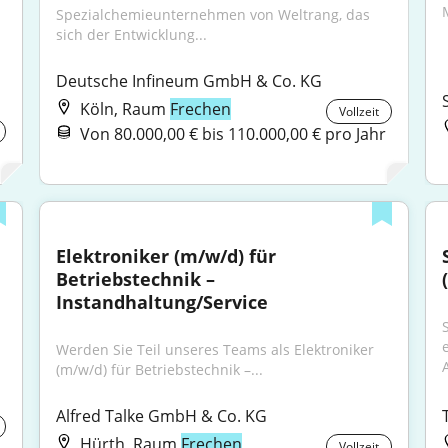
Spezialchemieunternehmen von Weltrang, das 
sich der Entwicklung...
Deutsche Infineum GmbH & Co. KG
Köln, Raum
Frechen
Vollzeit
Von 80.000,00 € bis 110.000,00 € pro Jahr
Elektroniker (m/w/d) für 
Betriebstechnik – 
Instandhaltung/Service
Werden Sie Teil unseres Teams als Elektroniker 
(m/w/d) für Betriebstechnik –...
Alfred Talke GmbH & Co. KG
Hürth, Raum
Frechen
Vollzeit