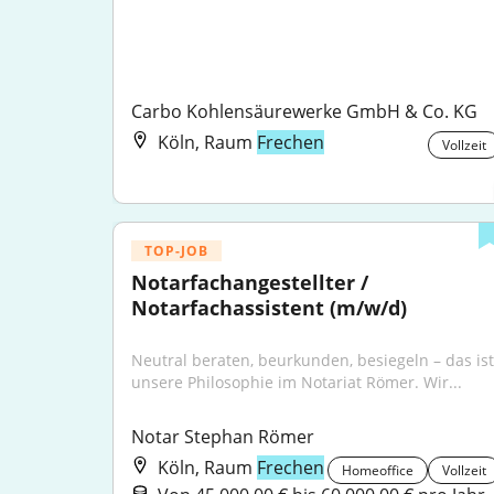
Carbo Kohlensäurewerke GmbH & Co. KG
Köln, Raum
Frechen
Vollzeit
TOP-JOB
Notarfachangestellter / 
Notarfachassistent (m/w/d)
Neutral beraten, beurkunden, besiegeln – das ist 
unsere Philosophie im Notariat Römer. Wir...
Notar Stephan Römer
Köln, Raum
Frechen
Homeoffice
Vollzeit