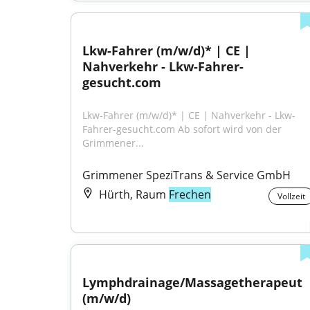
Lkw-Fahrer (m/w/d)* | CE | 
Nahverkehr - Lkw-Fahrer-
gesucht.com
Lkw-Fahrer (m/w/d)* | CE | Nahverkehr - Lkw-
Fahrer-gesucht.com Ab sofort wird von der 
Grimmener...
Grimmener SpeziTrans & Service GmbH
Hürth, Raum
Frechen
Vollzeit
Lymphdrainage/Massagetherapeut 
(m/w/d)