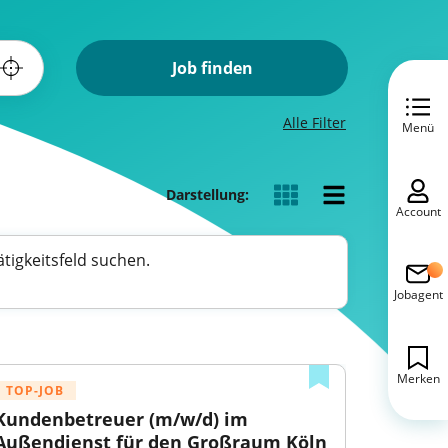
Job finden
Alle Filter
Menü
Darstellung:
Account
tigkeitsfeld suchen.
Jobagent
Merken
TOP-JOB
Kundenbetreuer (m/w/d) im 
Außendienst für den Großraum Köln