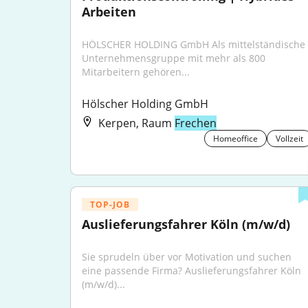
Arbeiten
HÖLSCHER HOLDING GmbH Als mittelständische 
Unternehmensgruppe mit mehr als 800 
Mitarbeitern gehören...
Hölscher Holding GmbH
Kerpen, Raum
Frechen
Homeoffice
Vollzeit
TOP-JOB
Auslieferungsfahrer Köln (m/w/d)
Sie sprudeln über vor Motivation und suchen 
eine passende Firma? Auslieferungsfahrer Köln 
(m/w/d)...