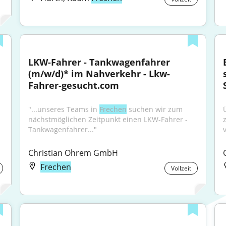
LKW-Fahrer - Tankwagenfahrer 
(m/w/d)* im Nahverkehr - Lkw-
Fahrer-gesucht.com
"...unseres Teams in 
Frechen
 suchen wir zum 
nächstmöglichen Zeitpunkt einen LKW-Fahrer - 
Tankwagenfahrer..."
Christian Ohrem GmbH
Frechen
Vollzeit