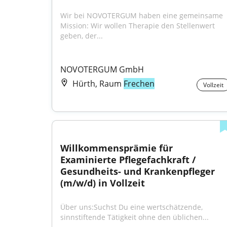
Wir bei NOVOTERGUM haben eine gemeinsame 
Mission: Wir wollen Therapie den Stellenwert 
geben, der...
NOVOTERGUM GmbH
Hürth, Raum
Frechen
Vollzeit
Willkommensprämie für 
Examinierte Pflegefachkraft / 
Gesundheits- und Krankenpfleger 
(m/w/d) in Vollzeit
Über uns:Suchst Du eine wertschätzende, 
sinnstiftende Tätigkeit ohne den üblichen...