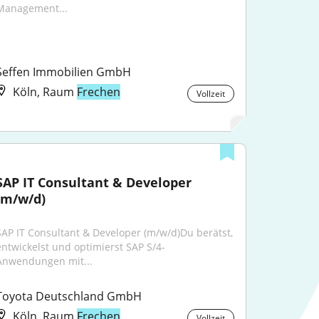
Management...
Seffen Immobilien GmbH
Köln, Raum
Frechen
Vollzeit
SAP IT Consultant & Developer 
(m/w/d)
SAP IT Consultant & Developer (m/w/d)Du berätst, 
entwickelst und optimierst SAP S/4-
Anwendungen mit...
Toyota Deutschland GmbH
Köln, Raum
Frechen
Vollzeit