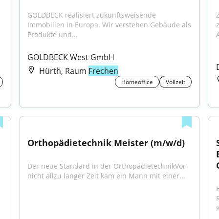
GOLDBECK realisiert zukunftsweisende 
Immobilien in Europa. Wir verstehen Gebäude als 
Produkte und...
GOLDBECK West GmbH
Hürth, Raum
Frechen
Homeoffice
Vollzeit
Orthopädietechnik Meister (m/w/d)
Der neue Standard in der OrthopädietechnikVor 
nicht allzu langer Zeit kam ein Mann mit einer...
K