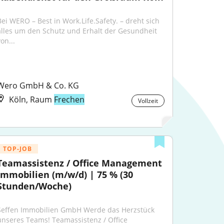
Bei WERO – Best in Work.Life.Safety. – dreht sich 
alles um den Schutz und Erhalt der Gesundheit 
on...
Wero GmbH & Co. KG
Köln, Raum
Frechen
Vollzeit
TOP-JOB
Teamassistenz / Office Management 
Immobilien (m/w/d) | 75 % (30 
Stunden/Woche)
Seffen Immobilien GmbH Werde das Herzstück 
unseres Teams! Teamassistenz / Office 