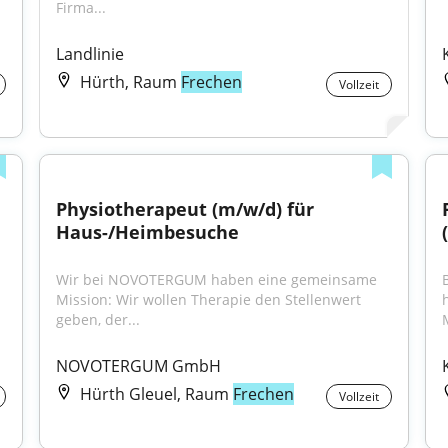
Firma...
Landlinie
Hürth, Raum
Frechen
Vollzeit
Physiotherapeut (m/w/d) für 
Haus-/Heimbesuche
Wir bei NOVOTERGUM haben eine gemeinsame 
Mission: Wir wollen Therapie den Stellenwert 
geben, der...
NOVOTERGUM GmbH
Hürth Gleuel, Raum
Frechen
Vollzeit