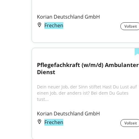
Korian Deutschland GmbH
Frechen
Vollzeit
Pflegefachkraft (w/m/d) Ambulanter 
Dienst
Dein neuer Job, der Sinn stiftet Hast Du Lust auf 
einen Job, der anders ist? Bei dem Du Gutes 
tust...
Korian Deutschland GmbH
Frechen
Vollzeit