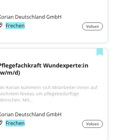
Korian Deutschland GmbH
Frechen
Vollzeit
Pflegefachkraft Wundexperte:in 
(w/m/d)
Bei Korian kümmern sich Mitarbeiter:innen auf 
höchstem Niveau um pflegebedürftige 
Menschen. Mit...
Korian Deutschland GmbH
Frechen
Vollzeit