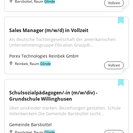
Barsbüttel, Raum
Glinde
Vollzeit
Sales Manager (m/w/d) in Vollzeit
Als deutsche Tochtergesellschaft der amerikanischen 
Unternehmensgruppe Filtration Group®...
Porex Technologies Reinbek GmbH
Reinbek, Raum
Glinde
Vollzeit
Schulsozialpädagogen/-in (m/w/div) - 
Grundschule Willinghusen
Über unsKinder stärken. Beziehungen gestalten. Schule 
mitentwickeln.Die Gemeinde Barsbüttel sucht...
Gemeinde Barsbüttel
Barsbüttel, Raum
Glinde