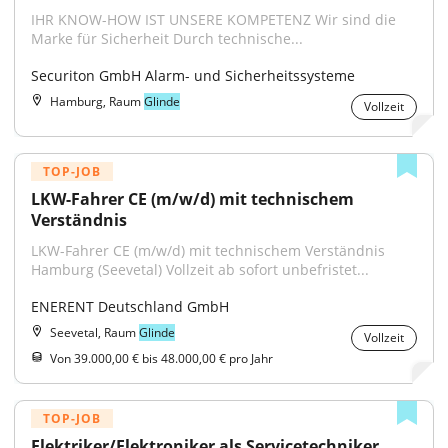
IHR KNOW-HOW IST UNSERE KOMPETENZ Wir sind die 
Marke für Sicherheit Durch technische...
Securiton GmbH Alarm- und Sicherheitssysteme
Hamburg, Raum
Glinde
Vollzeit
TOP-JOB
LKW-Fahrer CE (m/w/d) mit technischem 
Verständnis
LKW-Fahrer CE (m/w/d) mit technischem Verständnis 
Hamburg (Seevetal) Vollzeit ab sofort unbefristet...
ENERENT Deutschland GmbH
Seevetal, Raum
Glinde
Vollzeit
Von 39.000,00 € bis 48.000,00 € pro Jahr
TOP-JOB
Elektriker/Elektroniker als Servicetechniker 