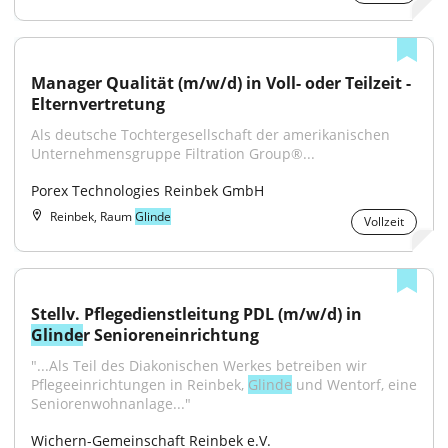
Manager Qualität (m/w/d) in Voll- oder Teilzeit - 
Elternvertretung
Als deutsche Tochtergesellschaft der amerikanischen 
Unternehmensgruppe Filtration Group®...
Porex Technologies Reinbek GmbH
Reinbek, Raum
Glinde
Vollzeit
Stellv. Pflegedienstleitung PDL (m/w/d) in 
Glinde
r Senioreneinrichtung
"...Als Teil des Diakonischen Werkes betreiben wir 
Pflegeeinrichtungen in Reinbek, 
Glinde
 und Wentorf, eine 
Seniorenwohnanlage..."
Wichern-Gemeinschaft Reinbek e.V.