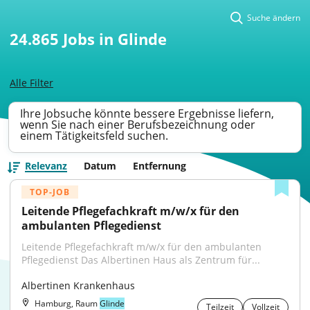
Suche ändern
24.865
Jobs in Glinde
Alle Filter
Ihre Jobsuche könnte bessere Ergebnisse liefern,
wenn Sie nach einer Berufsbezeichnung oder
einem Tätigkeitsfeld suchen.
Relevanz
Datum
Entfernung
TOP-JOB
Leitende Pflegefachkraft m/w/x für den 
ambulanten Pflegedienst
Leitende Pflegefachkraft m/w/x für den ambulanten 
Pflegedienst Das Albertinen Haus als Zentrum für...
Albertinen Krankenhaus
Hamburg, Raum
Glinde
Teilzeit
Vollzeit