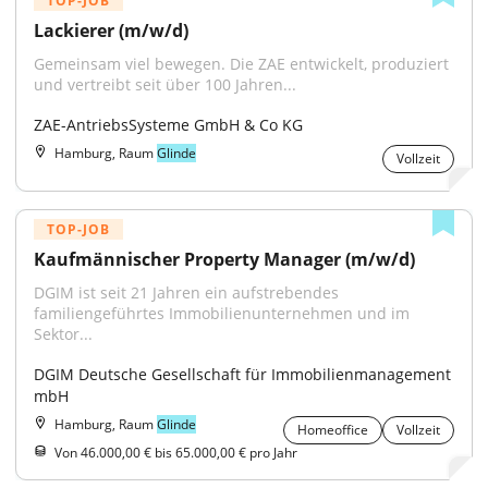
TOP-JOB
Lackierer (m/w/d)
Gemeinsam viel bewegen. Die ZAE entwickelt, produziert 
und vertreibt seit über 100 Jahren...
ZAE-AntriebsSysteme GmbH & Co KG
Hamburg, Raum
Glinde
Vollzeit
TOP-JOB
Kaufmännischer Property Manager (m/w/d)
DGIM ist seit 21 Jahren ein aufstrebendes 
familiengeführtes Immobilienunternehmen und im 
Sektor...
DGIM Deutsche Gesellschaft für Immobilienmanagement 
mbH
Hamburg, Raum
Glinde
Homeoffice
Vollzeit
Von 46.000,00 € bis 65.000,00 € pro Jahr