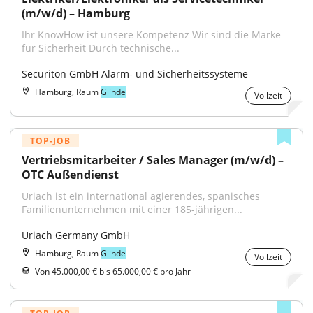
(m/w/d) – Hamburg
Ihr KnowHow ist unsere Kompetenz Wir sind die Marke 
für Sicherheit Durch technische...
Securiton GmbH Alarm- und Sicherheitssysteme
Hamburg, Raum
Glinde
Vollzeit
TOP-JOB
Vertriebsmitarbeiter / Sales Manager (m/w/d) – 
OTC Außendienst
Uriach ist ein international agierendes, spanisches 
Familienunternehmen mit einer 185-jährigen...
Uriach Germany GmbH
Hamburg, Raum
Glinde
Vollzeit
Von 45.000,00 € bis 65.000,00 € pro Jahr