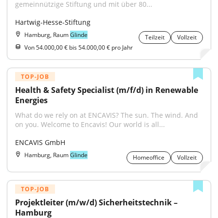
gemeinnützige Stiftung und mit über 80...
Hartwig-Hesse-Stiftung
Hamburg, Raum
Glinde
Teilzeit
Vollzeit
Von 54.000,00 € bis 54.000,00 € pro Jahr
TOP-JOB
Health & Safety Specialist (m/f/d) in Renewable 
Energies
What do we rely on at ENCAVIS? The sun. The wind. And 
on you. Welcome to Encavis! Our world is all...
ENCAVIS GmbH
Hamburg, Raum
Glinde
Homeoffice
Vollzeit
TOP-JOB
Projektleiter (m/w/d) Sicherheitstechnik – 
Hamburg