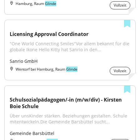
Hamburg, Raum
Glinde
Vollzeit
Licensing Approval Coordinator
"One World Connecting Smiles"Vor allem bekannt für die 
globale Ikone Hello Kitty hat Sanrio in den...
Sanrio GmbH
Wentorf bei Hamburg, Raum
Glinde
Vollzeit
Schulsozialpädagogen/-in (m/w/div) - Kirsten 
Boie Schule
Über unsKinder stärken. Beziehungen gestalten. Schule 
mitentwickeln.Die Gemeinde Barsbüttel sucht...
Gemeinde Barsbüttel