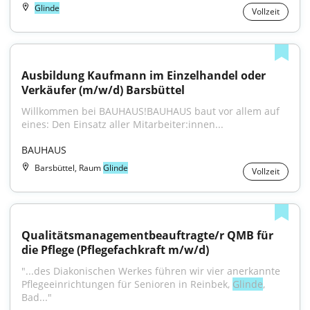
Glinde
Vollzeit
Ausbildung Kaufmann im Einzelhandel oder 
Verkäufer (m/w/d) Barsbüttel
Willkommen bei BAUHAUS!BAUHAUS baut vor allem auf 
eines: Den Einsatz aller Mitarbeiter:innen...
BAUHAUS
Barsbüttel, Raum
Glinde
Vollzeit
Qualitätsmanagementbeauftragte/r QMB für 
die Pflege (Pflegefachkraft m/w/d)
"...des Diakonischen Werkes führen wir vier anerkannte 
Pflegeeinrichtungen für Senioren in Reinbek, 
Glinde
, 
Bad..."