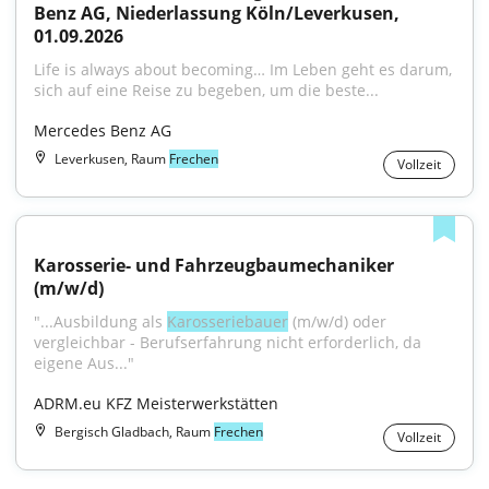
Benz AG, Niederlassung Köln/Leverkusen, 
01.09.2026
Life is always about becoming… Im Leben geht es darum, 
sich auf eine Reise zu begeben, um die beste...
Mercedes Benz AG
Leverkusen, Raum
Frechen
Vollzeit
Karosserie- und Fahrzeugbaumechaniker 
(m/w/d)
"...Ausbildung als 
Karosseriebauer
 (m/w/d) oder 
vergleichbar - Berufserfahrung nicht erforderlich, da 
eigene Aus..."
ADRM.eu KFZ Meisterwerkstätten
Bergisch Gladbach, Raum
Frechen
Vollzeit