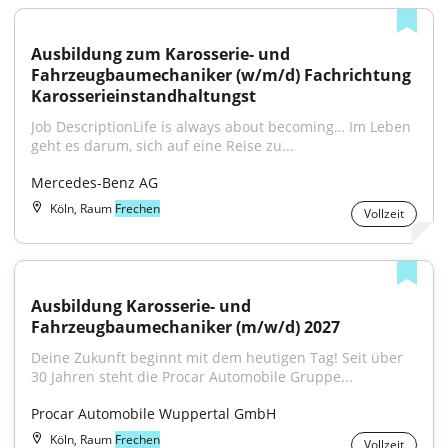
Ausbildung zum Karosserie- und 
Fahrzeugbaumechaniker (w/m/d) Fachrichtung 
Karosserieinstandhaltungst
Job DescriptionLife is always about becoming… Im Leben 
geht es darum, sich auf eine Reise zu...
Mercedes-Benz AG
Köln, Raum
Frechen
Vollzeit
Ausbildung Karosserie- und 
Fahrzeugbaumechaniker (m/w/d) 2027
Deine Zukunft beginnt mit dem heutigen Tag! Seit über 
30 Jahren steht die Procar Automobile Gruppe...
Procar Automobile Wuppertal GmbH
Köln, Raum
Frechen
Vollzeit