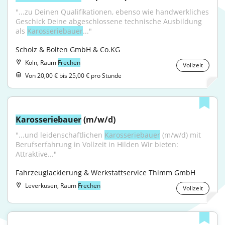
"...zu Deinen Qualifikationen, ebenso wie handwerkliches 
Geschick Deine abgeschlossene technische Ausbildung 
als 
Karosseriebauer
..."
Scholz & Bolten GmbH & Co.KG
Köln, Raum
Frechen
Vollzeit
Von 20,00 € bis 25,00 € pro Stunde
Karosseriebauer
 (m/w/d)
"...und leidenschaftlichen 
Karosseriebauer
 (m/w/d) mit 
Berufserfahrung in Vollzeit in Hilden Wir bieten: 
Attraktive..."
Fahrzeuglackierung & Werkstattservice Thimm GmbH
Leverkusen, Raum
Frechen
Vollzeit