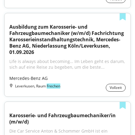
Ausbildung zum Karosserie- und 
Fahrzeugbaumechaniker (w/m/d) Fachrichtung 
Karosserieinstandhaltungstechnik, Mercedes-
Benz AG, Niederlassung Köln/Leverkusen, 
01.09.2026
Life is always about becoming… Im Leben geht es darum, 
sich auf eine Reise zu begeben, um die beste...
Mercedes-Benz AG
Leverkusen, Raum
Frechen
Vollzeit
Karosserie- und Fahrzeugbaumechaniker/in 
(m/w/d)
Die Car Service Anton & Schommer GmbH ist ein 