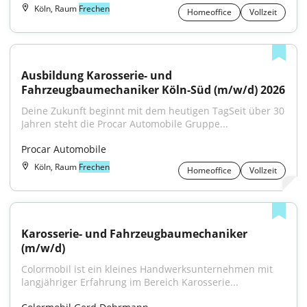
Köln, Raum
Frechen
Homeoffice
Vollzeit
Ausbildung Karosserie- und 
Fahrzeugbaumechaniker Köln-Süd (m/w/d) 2026
Deine Zukunft beginnt mit dem heutigen TagSeit über 30 
Jahren steht die Procar Automobile Gruppe...
Procar Automobile
Köln, Raum
Frechen
Homeoffice
Vollzeit
Karosserie- und Fahrzeugbaumechaniker 
(m/w/d)
Colormobil ist ein kleines Handwerksunternehmen mit 
langjähriger Erfahrung im Bereich Karosserie...