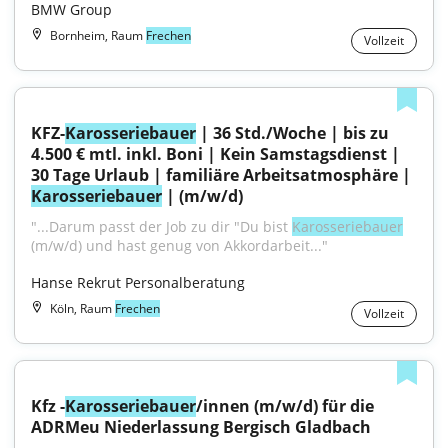
BMW Group
Bornheim, Raum
Frechen
Vollzeit
KFZ-
Karosseriebauer
 | 36 Std./Woche | bis zu 
4.500 € mtl. inkl. Boni | Kein Samstagsdienst | 
30 Tage Urlaub | familiäre Arbeitsatmosphäre | 
Karosseriebauer
 | (m/w/d)
"...Darum passt der Job zu dir "Du bist 
Karosseriebauer
(m/w/d) und hast genug von Akkordarbeit..."
Hanse Rekrut Personalberatung
Köln, Raum
Frechen
Vollzeit
Kfz -
Karosseriebauer
/innen (m/w/d) für die 
ADRMeu Niederlassung Bergisch Gladbach