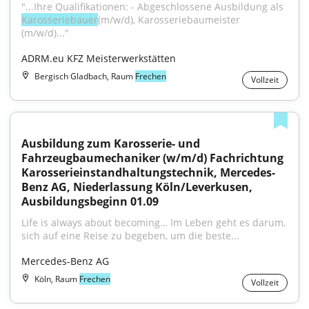
"...Ihre Qualifikationen: - Abgeschlossene Ausbildung als 
Karosseriebauer
(m/w/d), Karosseriebaumeister 
(m/w/d)..."
ADRM.eu KFZ Meisterwerkstätten
Bergisch Gladbach, Raum
Frechen
Vollzeit
Ausbildung zum Karosserie- und 
Fahrzeugbaumechaniker (w/m/d) Fachrichtung 
Karosserieinstandhaltungstechnik, Mercedes-
Benz AG, Niederlassung Köln/Leverkusen, 
Ausbildungsbeginn 01.09
Life is always about becoming… Im Leben geht es darum, 
sich auf eine Reise zu begeben, um die beste...
Mercedes-Benz AG
Köln, Raum
Frechen
Vollzeit