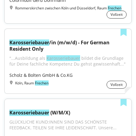
Colormobil Gerd Dohrmann
Rommerskirchen zwischen Köln und Düsseldorf, Raum
Frechen
Vollzeit
Karosseriebauer
/in (m/w/d) - For German 
Resident Only
"...Ausbildung als 
Karosseriebauer
 bildet die Grundlage 
für Deine fachliche Kompetenz Du gehst gewissenhaft..."
Scholz & Bolten GmbH & Co.KG
Köln, Raum
Frechen
Vollzeit
Karosseriebauer
 (W/M/X)
GLÜCKLICHE KUND:INNEN SIND DAS SCHÖNSTE 
FEEDBACK. TEILEN SIE IHRE LEIDENSCHAFT. Unsere...