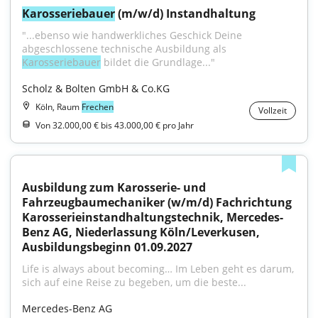
Karosseriebauer
 (m/w/d) Instandhaltung
"...ebenso wie handwerkliches Geschick Deine 
abgeschlossene technische Ausbildung als 
Karosseriebauer
 bildet die Grundlage..."
Scholz & Bolten GmbH & Co.KG
Köln, Raum
Frechen
Vollzeit
Von 32.000,00 € bis 43.000,00 € pro Jahr
Ausbildung zum Karosserie- und 
Fahrzeugbaumechaniker (w/m/d) Fachrichtung 
Karosserieinstandhaltungstechnik, Mercedes-
Benz AG, Niederlassung Köln/Leverkusen, 
Ausbildungsbeginn 01.09.2027
Life is always about becoming… Im Leben geht es darum, 
sich auf eine Reise zu begeben, um die beste...
Mercedes-Benz AG