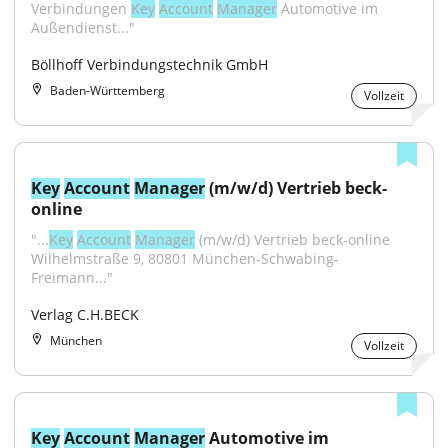
Verbindungen 
Key
Account
Manager
 Automotive im 
Außendienst..."
Böllhoff Verbindungstechnik GmbH
Baden-Württemberg
Vollzeit
Key
Account
Manager
 (m/w/d) Vertrieb beck-
online
"...
Key
Account
Manager
 (m/w/d) Vertrieb beck-online 
Wilhelmstraße 9, 80801 München-Schwabing-
Freimann..."
Verlag C.H.BECK
München
Vollzeit
Key
Account
Manager
 Automotive im 