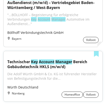
Außendienst (m/w/d) – Vertriebsgebiet Baden-
Württemberg / West-Bayern
"...BÖLLHOFF – Begeisterung für erfolgreiche 
Verbindungen 
Key
Account
Manager
 Automotive im 
Außendienst..."
Böllhoff Verbindungstechnik GmbH
Bayern
Vollzeit
Technischer 
Key
Account
Manager
 Bereich 
Gebäudetechnik HKLS (m/w/d)
Die Adolf Würth GmbH & Co. KG ist führender Hersteller 
von Befestigungstechnik für die...
Würth Deutschland
Nürnberg
Homeoffice
Vollzeit