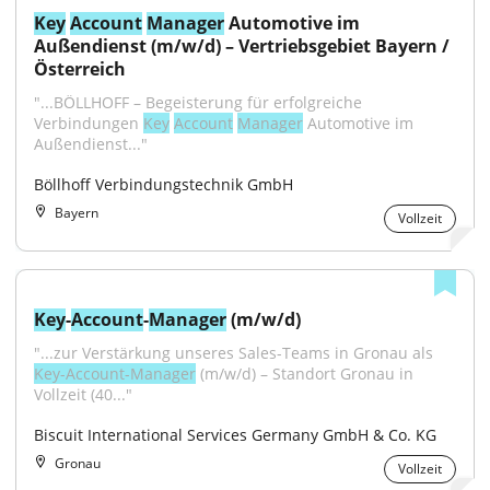
Key
Account
Manager
 Automotive im 
Außendienst (m/w/d) – Vertriebsgebiet Bayern / 
Österreich
"...BÖLLHOFF – Begeisterung für erfolgreiche 
Verbindungen 
Key
Account
Manager
 Automotive im 
Außendienst..."
Böllhoff Verbindungstechnik GmbH
Bayern
Vollzeit
Key
-
Account
-
Manager
 (m/w/d)
"...zur Verstärkung unseres Sales-Teams in Gronau als 
Key-Account-Manager
 (m/w/d) – Standort Gronau in 
Vollzeit (40..."
Biscuit International Services Germany GmbH & Co. KG
Gronau
Vollzeit