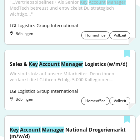
"...Vertriebspipelines • Als Senior 
Key
Account
Manager
MedTech betreust und entwickelst Du strategisch 
wichtige..."
LGI Logistics Group International
Böblingen
Homeoffice
Vollzeit
Sales & 
Key
Account
Manager
 Logistics (w/m/d)
Wir sind stolz auf unsere Mitarbeiter. Denn ihnen 
verdankt die LGI ihren Erfolg. 5.000 Kolleginnen...
LGI Logistics Group International
Böblingen
Homeoffice
Vollzeit
Key
Account
Manager
 National Drogeriemarkt 
(m/w/d)