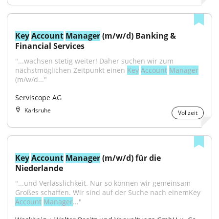
Key
Account
Manager
 (m/w/d) Banking & 
Financial Services
"...wachsen stetig weiter! Daher suchen wir zum 
nächstmöglichen Zeitpunkt einen 
Key
Account
Manager
(m/w/d..."
Serviscope AG
Karlsruhe
Vollzeit
Key
Account
Manager
 (m/w/d) für die 
Niederlande
"...und Verlässlichkeit. Nur so können wir gemeinsam 
Großes schaffen. Wir sind auf der Suche nach einemKey 
Account
Manager
..."