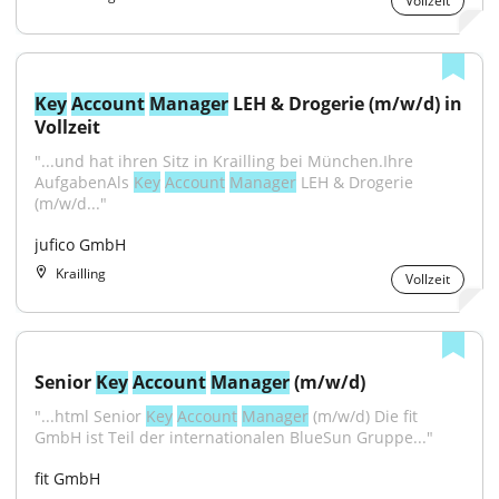
Vollzeit
Key
Account
Manager
 LEH & Drogerie (m/w/d) in 
Vollzeit
"...und hat ihren Sitz in Krailling bei München.Ihre 
AufgabenAls 
Key
Account
Manager
 LEH & Drogerie 
(m/w/d..."
jufico GmbH
Krailling
Vollzeit
Senior 
Key
Account
Manager
 (m/w/d)
"...html Senior 
Key
Account
Manager
 (m/w/d) Die fit 
GmbH ist Teil der internationalen BlueSun Gruppe..."
fit GmbH