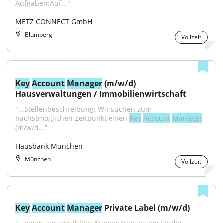
Aufgaben:Auf..."
METZ CONNECT GmbH
Blumberg
Vollzeit
Key
Account
Manager
 (m/w/d) 
Hausverwaltungen / Immobilienwirtschaft
"...Stellenbeschreibung: Wir suchen zum 
nächstmöglichen Zeitpunkt einen 
Key
Account
Manager
(m/w/d..."
Hausbank München
München
Vollzeit
Key
Account
Manager
 Private Label (m/w/d)
"...einen ausgewählten Kundenkreis eigenständig 