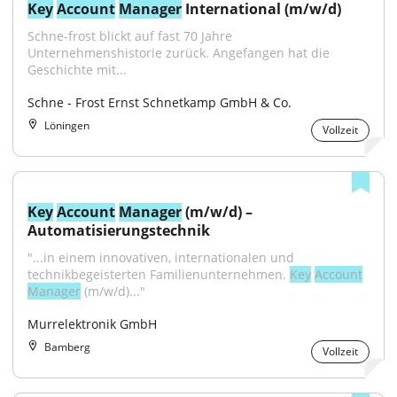
Key
Account
Manager
 International (m/w/d)
Schne-frost blickt auf fast 70 Jahre 
Unternehmenshistorie zurück. Angefangen hat die 
Geschichte mit...
Schne - Frost Ernst Schnetkamp GmbH & Co.
Löningen
Vollzeit
Key
Account
Manager
 (m/w/d) – 
Automatisierungstechnik
"...in einem innovativen, internationalen und 
technikbegeisterten Familienunternehmen. 
Key
Account
Manager
 (m/w/d)..."
Murrelektronik GmbH
Bamberg
Vollzeit