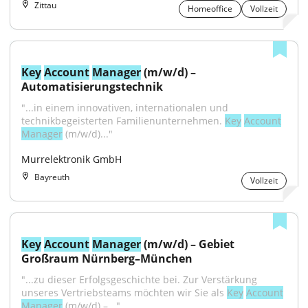
Zittau
Homeoffice
Vollzeit
Key
Account
Manager
 (m/w/d) – 
Automatisierungstechnik
"...in einem innovativen, internationalen und 
technikbegeisterten Familienunternehmen. 
Key
Account
Manager
 (m/w/d)..."
Murrelektronik GmbH
Bayreuth
Vollzeit
Key
Account
Manager
 (m/w/d) – Gebiet 
Großraum Nürnberg–München
"...zu dieser Erfolgsgeschichte bei. Zur Verstärkung 
unseres Vertriebsteams möchten wir Sie als 
Key
Account
Manager
 (m/w/d) –..."