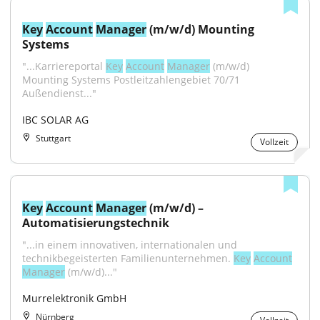
Key
Account
Manager
 (m/w/d) Mounting 
Systems
"...Karriereportal 
Key
Account
Manager
 (m/w/d) 
Mounting Systems Postleitzahlengebiet 70/71 
Außendienst..."
IBC SOLAR AG
Stuttgart
Vollzeit
Key
Account
Manager
 (m/w/d) – 
Automatisierungstechnik
"...in einem innovativen, internationalen und 
technikbegeisterten Familienunternehmen. 
Key
Account
Manager
 (m/w/d)..."
Murrelektronik GmbH
Nürnberg