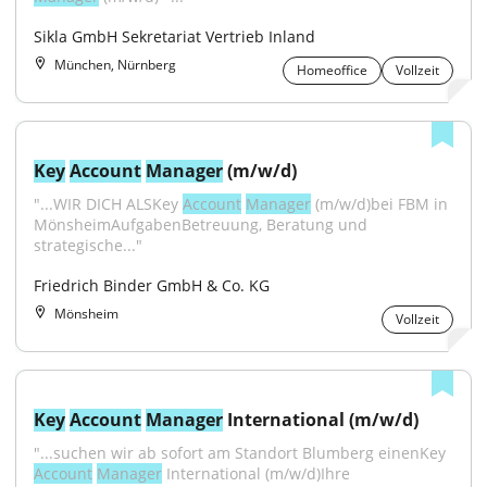
Sikla GmbH Sekretariat Vertrieb Inland
München, Nürnberg
Homeoffice
Vollzeit
Key
Account
Manager
 (m/w/d)
"...WIR DICH ALSKey 
Account
Manager
 (m/w/d)bei FBM in 
MönsheimAufgabenBetreuung, Beratung und 
strategische..."
Friedrich Binder GmbH & Co. KG
Mönsheim
Vollzeit
Key
Account
Manager
 International (m/w/d)
"...suchen wir ab sofort am Standort Blumberg einenKey 
Account
Manager
 International (m/w/d)Ihre 