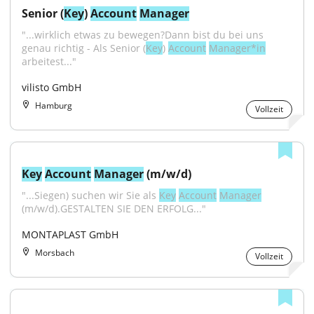
Senior (
Key
) 
Account
Manager
"...wirklich etwas zu bewegen?Dann bist du bei uns 
genau richtig - Als Senior (
Key
) 
Account
Manager*in
arbeitest..."
vilisto GmbH
Hamburg
Vollzeit
Key
Account
Manager
 (m/w/d)
"...Siegen) suchen wir Sie als 
Key
Account
Manager
(m/w/d).GESTALTEN SIE DEN ERFOLG..."
MONTAPLAST GmbH
Morsbach
Vollzeit