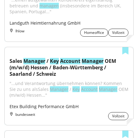
betreuen und 
managen
 (insbesondere im Bereich UK, 
Spanien, Portugal..."
Landguth Heimtiernahrung GmbH
Ihlow
Homeoffice
Vollzeit
Sales 
Manager
 / 
Key
Account
Manager
 OEM 
(m/w/d) Hessen / Baden-Württemberg / 
Saarland / Schweiz
"...und Verantwortung übernehmen können? Kommen 
Sie zu uns alsSales 
Manager
 / 
Key
Account
Manager
 OEM 
(m/w/d) Hessen..."
Etex Building Performance GmbH
bundesweit
Vollzeit