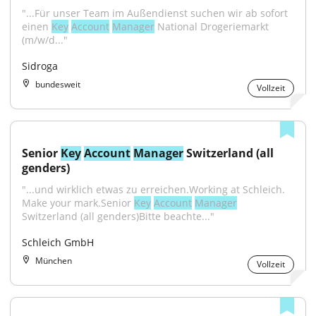
"...Für unser Team im Außendienst suchen wir ab sofort 
einen 
Key
Account
Manager
 National Drogeriemarkt 
(m/w/d..."
Sidroga
bundesweit
Vollzeit
Senior 
Key
Account
Manager
 Switzerland (all 
genders)
"...und wirklich etwas zu erreichen.Working at Schleich. 
Make your mark.Senior 
Key
Account
Manager
Switzerland (all genders)Bitte beachte..."
Schleich GmbH
München
Vollzeit