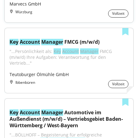
Marvecs GmbH
Würzburg
Vollzeit
Key
Account
Manager
 FMCG (m/w/d)
"...Persönlichkeit als: 
Key
Account
Manager
 FMCG 
(m/w/d) Ihre Aufgaben: Verantwortung für den 
Vertrieb..."
Teutoburger Ölmühle GmbH
Ibbenbüren
Vollzeit
Key
Account
Manager
 Automotive im 
Außendienst (m/w/d) – Vertriebsgebiet Baden-
Württemberg / West-Bayern
"...BÖLLHOFF – Begeisterung für erfolgreiche 