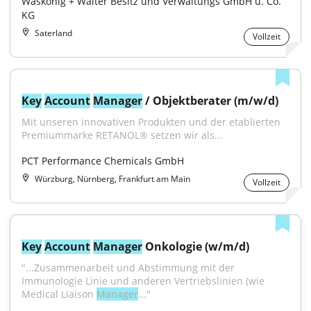
Waskönig + Walter Besitz und Verwaltungs GmbH u. Co. 
KG
Saterland
Vollzeit
Key
Account
Manager
 / Objektberater (m/w/d)
Mit unseren innovativen Produkten und der etablierten 
Premiummarke RETANOL® setzen wir als...
PCT Performance Chemicals GmbH
Würzburg, Nürnberg, Frankfurt am Main
Vollzeit
Key
Account
Manager
 Onkologie (w/m/d)
"...Zusammenarbeit und Abstimmung mit der 
Immunologie Linie und anderen Vertriebslinien (wie 
Medical Liaison 
Manager
..."