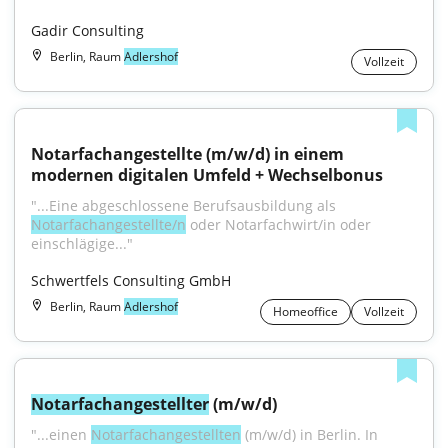
Gadir Consulting
Berlin, Raum
Adlershof
Vollzeit
Notarfachangestellte (m/w/d) in einem 
modernen digitalen Umfeld + Wechselbonus
"...Eine abgeschlossene Berufsausbildung als 
Notarfachangestellte/n
 oder Notarfachwirt/in oder 
einschlägige..."
Schwertfels Consulting GmbH
Berlin, Raum
Adlershof
Homeoffice
Vollzeit
Notarfachangestellter
 (m/w/d)
"...einen 
Notarfachangestellten
 (m/w/d) in Berlin. In 