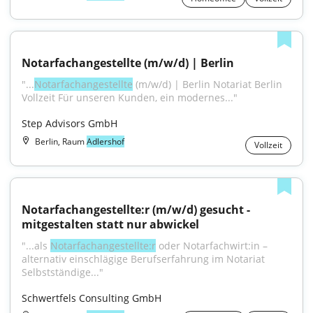
Notarfachangestellte (m/w/d) | Berlin
"...
Notarfachangestellte
 (m/w/d) | Berlin Notariat Berlin 
Vollzeit Für unseren Kunden, ein modernes..."
Step Advisors GmbH
Berlin, Raum
Adlershof
Vollzeit
Notarfachangestellte:r (m/w/d) gesucht - 
mitgestalten statt nur abwickel
"...als 
Notarfachangestellte:r
 oder Notarfachwirt:in – 
alternativ einschlägige Berufserfahrung im Notariat 
Selbstständige..."
Schwertfels Consulting GmbH