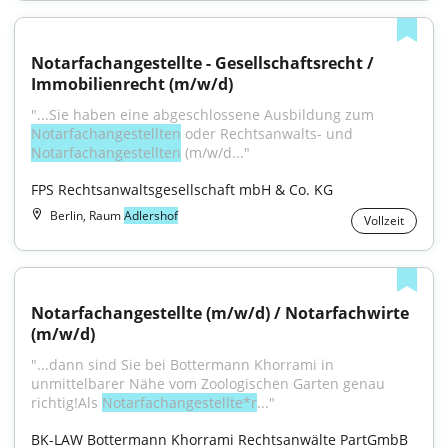
Notarfachangestellte - Gesellschaftsrecht / 
Immobilienrecht (m/w/d)
"...Sie haben eine abgeschlossene Ausbildung zum 
Notarfachangestellten
 oder Rechtsanwalts- und 
Notarfachangestellten
 (m/w/d..."
FPS Rechtsanwaltsgesellschaft mbH & Co. KG
Berlin, Raum
Adlershof
Vollzeit
Notarfachangestellte (m/w/d) / Notarfachwirte 
(m/w/d)
"...dann sind Sie bei Bottermann Khorrami in 
unmittelbarer Nähe vom Zoologischen Garten genau 
richtig!Als 
Notarfachangestellte*r
..."
BK-LAW Bottermann Khorrami Rechtsanwälte PartGmbB