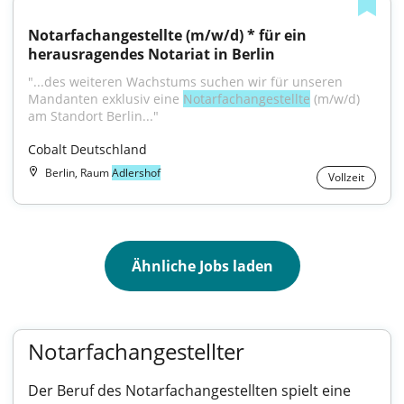
Notarfachangestellte (m/w/d) * für ein 
herausragendes Notariat in Berlin
"...des weiteren Wachstums suchen wir für unseren 
Mandanten exklusiv eine 
Notarfachangestellte
 (m⁠/⁠w⁠/⁠d) 
am Standort Berlin..."
Cobalt Deutschland
Berlin, Raum
Adlershof
Vollzeit
Ähnliche Jobs laden
Notarfachangestellter
Der Beruf des Notarfachangestellten spielt eine