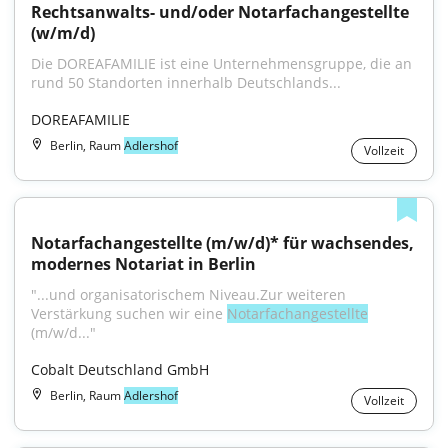
Rechtsanwalts- und/oder Notarfachangestellte 
(w/m/d)
Die DOREAFAMILIE ist eine Unternehmensgruppe, die an 
rund 50 Standorten innerhalb Deutschlands...
DOREAFAMILIE
Berlin, Raum
Adlershof
Vollzeit
Notarfachangestellte (m/w/d)* für wachsendes, 
modernes Notariat in Berlin
"...und organisatorischem Niveau.Zur weiteren 
Verstärkung suchen wir eine 
Notarfachangestellte
(m/w/d..."
Cobalt Deutschland GmbH
Berlin, Raum
Adlershof
Vollzeit