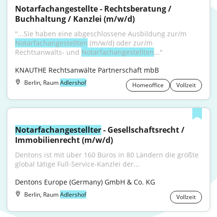
Notarfachangestellte - Rechtsberatung / 
Buchhaltung / Kanzlei (m/w/d)
"...Sie haben eine abgeschlossene Ausbildung zur/m 
Notarfachangestellten
 (m/w/d) oder zur/m 
Rechtsanwalts- und 
Notarfachangestellten
..."
KNAUTHE Rechtsanwälte Partnerschaft mbB
Berlin, Raum
Adlershof
Homeoffice
Vollzeit
Notarfachangestellter
 - Gesellschaftsrecht / 
Immobilienrecht (m/w/d)
Dentons ist mit über 160 Büros in 80 Ländern die größte 
global tätige Full-Service-Kanzlei der...
Dentons Europe (Germany) GmbH & Co. KG
Berlin, Raum
Adlershof
Vollzeit