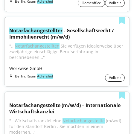
Berlin, Raum
Adlershof
Homeoffice
Vollzeit
Notarfachangestellter
 - Gesellschaftsrecht / 
Immobilienrecht (m/w/d)
"...
Notarfachangestellten
 Sie verfügen idealerweise über 
zweijährige einschlägige Berufserfahrung im 
beschriebenen..."
Workwise GmbH
Berlin, Raum
Adlershof
Vollzeit
Notarfachangestellte (m/w/d) – Internationale 
Wirtschaftskanzlei
"...Wirtschaftskanzlei eine 
Notarfachangestellte
 (m/w/d) 
für den Standort Berlin . Sie möchten in einem 
modernen..."