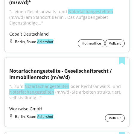
(m/w/d)*
"...einen Rechtsanwalts- und 
Notarfachangestellten
(m⁠/⁠w⁠/⁠d) am Standort Berlin . Das Aufgabengebiet 
Eigenständige..."
Cobalt Deutschland
Berlin, Raum
Adlershof
Homeoffice
Vollzeit
Notarfachangestellte - Gesellschaftsrecht / 
Immobilienrecht (m/w/d)
"...zum 
Notarfachangestellten
 oder Rechtsanwalts- und 
Notarfachangestellten
 (m/w/d) Sie arbeiten strukturiert, 
selbstständig..."
Workwise GmbH
Berlin, Raum
Adlershof
Vollzeit