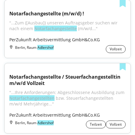
Notarfachangestellte (m/w/d) !
"...Zum ([Ausbau]) unseren Auftragsgeber suchen wir 
nach einem 
Notarfachangestellte
 (m/w/d..."
PerZukunft Arbeitsvermittlung GmbH&Co.KG
Berlin, Raum
Adlershof
Vollzeit
Notarfachangestellte / Steuerfachangestelltin 
m/w/d Vollzeit
"...Ihre Anforderungen: Abgeschlossene Ausbildung zum 
Notarfachangestellten
 bzw. Steuerfachangestellten 
m/w/d Mehrjährige..."
PerZukunft Arbeitsvermittlung GmbH&Co.KG
Berlin, Raum
Adlershof
Teilzeit
Vollzeit