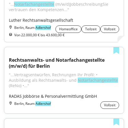
"...
Notarfachangestellte
 (m/w/d)JobbeschreibungSie 
vertrauen den Kompetenzen..."
Luther Rechtsanwaltsgesellschaft
Berlin, Raum
Adlershof
Homeoffice
Teilzeit
Vollzeit
Von 22.000,00 € bis 43.600,00 €
Rechtsanwalts- und Notarfachangestellte 
(m/w/d) für Berlin
"...Vertragsentwürfen, Rechnungen Ihr Profil: • 
Ausbildung als Rechtsanwalts- und 
Notarfachangestellte
(ReNo) •..."
RADAS Jobbörse & Personalvermittlung GmbH
Berlin, Raum
Adlershof
Vollzeit