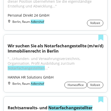
dieser Position übernehmen Sie die eigenständige 
Erstellung und Abwicklung..."
Personal Direkt 24 GmbH
Berlin, Raum
Adlershof
Vollzeit
Wir suchen Sie als Notarfachangestellte (m/w/d) 
Immobilienrecht in Berlin
"...Urkunden- und Verwahrungsverzeichnis, 
Organisation. Profil Ausbildung zur/zum 
Notarfachangestellten
..."
HANNA HR Solutions GmbH
Berlin, Raum
Adlershof
Homeoffice
Vollzeit
Rechtsanwalts- und 
Notarfachangestellter