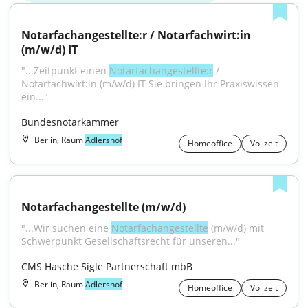
Notarfachangestellte:r / Notarfachwirt:in 
(m/w/d) IT
"...Zeitpunkt einen 
Notarfachangestellte:r
 / 
Notarfachwirt:in (m/w/d) IT Sie bringen Ihr Praxiswissen 
ein..."
Bundesnotarkammer
Berlin, Raum
Adlershof
Homeoffice
Vollzeit
Notarfachangestellte (m/w/d)
"...Wir suchen eine 
Notarfachangestellte
 (m/w/d) mit 
Schwerpunkt Gesellschaftsrecht für unseren..."
CMS Hasche Sigle Partnerschaft mbB
Berlin, Raum
Adlershof
Homeoffice
Vollzeit