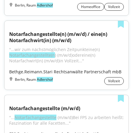
Berlin, Raum
Adlershof
Homeoffice
Vollzeit
Notarfachangestellte(n) (m/w/d) / eine(n) 
Notarfachwirt(in) (m/w/d)
"...wir zum nächstmöglichen Zeitpunkteine(n) 
Notarfachangestellte(n
) (m/w/d)odereine(n) 
Notarfachwirt(in) (m/w/d)in Vollzeit..."
Bethge.Reimann.Stari Rechtsanwälte Partnerschaft mbB
Berlin, Raum
Adlershof
Vollzeit
Notarfachangestellte (m/w/d)
"...
Notarfachangestellte
 (m/w/d)Bei FPS zu arbeiten heißt: 
Faszination für alle Facetten..."