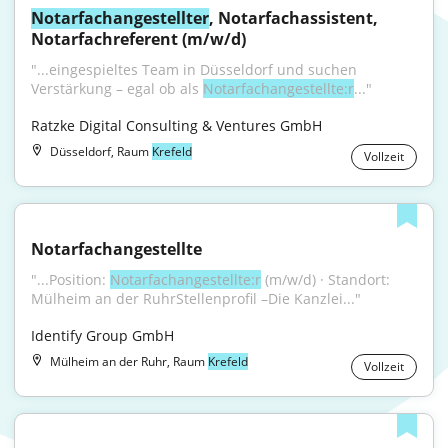
Notarfachangestellter
, Notarfachassistent, 
Notarfachreferent (m/w/d)
"...eingespieltes Team in Düsseldorf und suchen 
Verstärkung – egal ob als 
Notarfachangestellte:r
..."
Ratzke Digital Consulting & Ventures GmbH
Düsseldorf, Raum
Krefeld
Vollzeit
Notarfachangestellte
"...Position: 
Notarfachangestellte:r
 (m/w/d) · Standort: 
Mülheim an der RuhrStellenprofil –Die Kanzlei..."
Identify Group GmbH
Mülheim an der Ruhr, Raum
Krefeld
Vollzeit