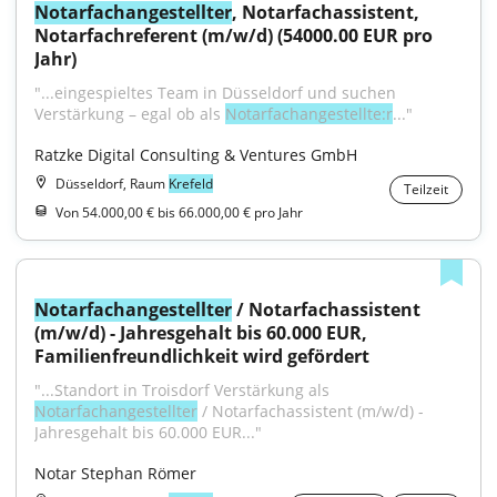
Notarfachangestellter
, Notarfachassistent, 
Notarfachreferent (m/w/d) (54000.00 EUR pro 
Jahr)
"...eingespieltes Team in Düsseldorf und suchen 
Verstärkung – egal ob als 
Notarfachangestellte:r
..."
Ratzke Digital Consulting & Ventures GmbH
Düsseldorf, Raum
Krefeld
Teilzeit
Von 54.000,00 € bis 66.000,00 € pro Jahr
Notarfachangestellter
 / Notarfachassistent 
(m/w/d) - Jahresgehalt bis 60.000 EUR, 
Familienfreundlichkeit wird gefördert
"...Standort in Troisdorf Verstärkung als 
Notarfachangestellter
 / Notarfachassistent (m/w/d) - 
Jahresgehalt bis 60.000 EUR..."
Notar Stephan Römer