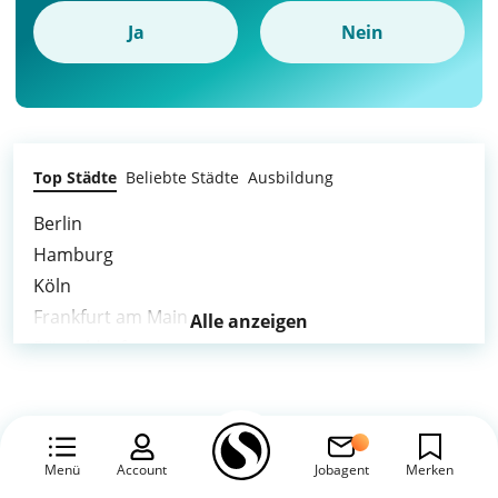
Ja
Nein
Top Städte
Beliebte Städte
Ausbildung
Berlin
Hamburg
Köln
Frankfurt am Main
Alle anzeigen
Düsseldorf
Dortmund
Essen
Duisburg
Bochum
Menü
Account
Jobagent
Merken