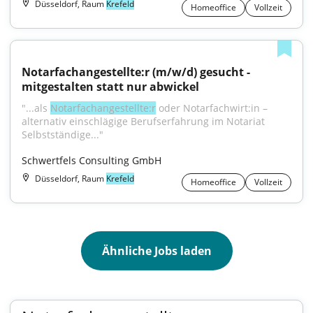
Düsseldorf, Raum
Krefeld
Homeoffice
Vollzeit
Notarfachangestellte:r (m/w/d) gesucht - 
mitgestalten statt nur abwickel
"...als 
Notarfachangestellte:r
 oder Notarfachwirt:in – 
alternativ einschlägige Berufserfahrung im Notariat 
Selbstständige..."
Schwertfels Consulting GmbH
Düsseldorf, Raum
Krefeld
Homeoffice
Vollzeit
Ähnliche Jobs laden