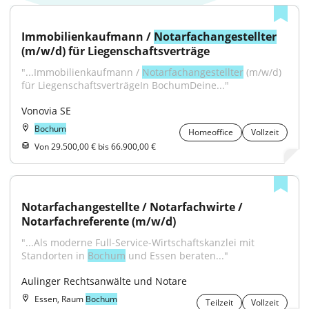
Immobilienkaufmann / 
Notarfachangestellter
(m/w/d) für Liegenschaftsverträge
"...Immobilienkaufmann / 
Notarfachangestellter
 (m/w/d) 
für LiegenschaftsverträgeIn BochumDeine..."
Vonovia SE
Bochum
Homeoffice
Vollzeit
Von 29.500,00 € bis 66.900,00 €
Notarfachangestellte / Notarfachwirte / 
Notarfachreferente (m/w/d)
"...Als moderne Full-Service-Wirtschaftskanzlei mit 
Standorten in 
Bochum
 und Essen beraten..."
Aulinger Rechtsanwälte und Notare
Essen, Raum
Bochum
Teilzeit
Vollzeit