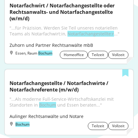
Notarfachwirt / Notarfachangestellte oder 
Rechtsanwalts- und Notarfachangestellte 
(w/m/d)
"...für Präzision. Werden Sie Teil unseres notariellen 
Teams als Notarfachwirt:in, 
Notarfachangestellte:r
..."
Zuhorn und Partner Rechtsanwälte mbB
Essen, Raum
Bochum
Homeoffice
Teilzeit
Vollzeit
Notarfachangestellte / Notarfachwirte / 
Notarfachreferente (m/w/d)
"...Als moderne Full-Service-Wirtschaftskanzlei mit 
Standorten in 
Bochum
 und Essen beraten..."
Aulinger Rechtsanwälte und Notare
Bochum
Teilzeit
Vollzeit