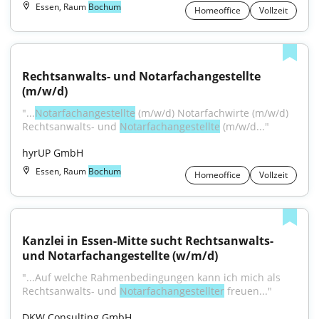
Essen, Raum
Bochum
Homeoffice
Vollzeit
Rechtsanwalts- und Notarfachangestellte 
(m/w/d)
"...
Notarfachangestellte
 (m/w/d) Notarfachwirte (m/w/d) 
Rechtsanwalts- und 
Notarfachangestellte
 (m/w/d..."
hyrUP GmbH
Essen, Raum
Bochum
Homeoffice
Vollzeit
Kanzlei in Essen-Mitte sucht Rechtsanwalts- 
und Notarfachangestellte (w/m/d)
"...Auf welche Rahmenbedingungen kann ich mich als 
Rechtsanwalts- und 
Notarfachangestellter
 freuen..."
DKW Consulting GmbH