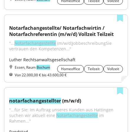
Homeoffice
Teilzeit
Vollzeit
Notarfachangestellte/ Notarfachwirtin / 
Notarfachreferentin (m/w/d) Vollzeit Teilzeit
"...
Notarfachangestellte
 (m/w/d)JobbeschreibungSie 
vertrauen den Kompetenzen..."
Luther Rechtsanwaltsgesellschaft
Essen, Raum
Bochum
Homeoffice
Teilzeit
Vollzeit
Von 22.000,00 € bis 43.600,00 €
notarfachangestellter
 (m/w/d)
"...für Sie: Im Auftrag unseres Kunden aus Hattingen 
suchen wir aktuell eine 
Notarfachangestellte
 im 
Rahmen..."
Randstad