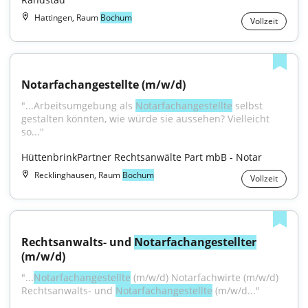
Hattingen, Raum
Bochum
Vollzeit
Notarfachangestellte (m/w/d)
"...Arbeitsumgebung als 
Notarfachangestellte
 selbst 
gestalten könnten, wie würde sie aussehen? Vielleicht 
so..."
HüttenbrinkPartner Rechtsanwälte Part mbB - Notar
Recklinghausen, Raum
Bochum
Vollzeit
Rechtsanwalts- und 
Notarfachangestellter
(m/w/d)
"...
Notarfachangestellte
 (m/w/d) Notarfachwirte (m/w/d) 
Rechtsanwalts- und 
Notarfachangestellte
 (m/w/d..."