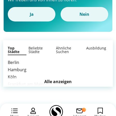
Ja
Nein
Top
Beliebte
Ähnliche
Ausbildung
Städte
Städte
Suchen
Berlin
Hamburg
Köln
Alle anzeigen
Frankfurt am Main
Düsseldorf
Dortmund
Essen
Bremen