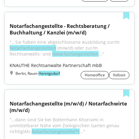
Notarfachangestellte - Rechtsberatung / 
Buchhaltung / Kanzlei (m/w/d)
"...Sie haben eine abgeschlossene Ausbildung zur/m 
Notarfachangestellten
 (m/w/d) oder zur/m 
Rechtsanwalts- und 
Notarfachangestellten
..."
KNAUTHE Rechtsanwälte Partnerschaft mbB
Berlin, Raum
Hennigsdorf
Homeoffice
Vollzeit
Notarfachangestellte (m/w/d) / Notarfachwirte 
(m/w/d)
"...dann sind Sie bei Bottermann Khorrami in 
unmittelbarer Nähe vom Zoologischen Garten genau 
richtig!Als 
Notarfachangestellte*r
..."