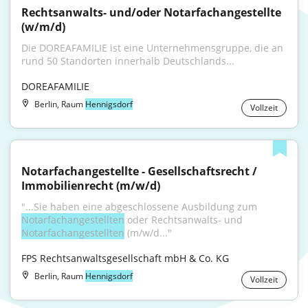
Rechtsanwalts- und/oder Notarfachangestellte 
(w/m/d)
Die DOREAFAMILIE ist eine Unternehmensgruppe, die an 
rund 50 Standorten innerhalb Deutschlands...
DOREAFAMILIE
Berlin, Raum
Hennigsdorf
Vollzeit
Notarfachangestellte - Gesellschaftsrecht / 
Immobilienrecht (m/w/d)
"...Sie haben eine abgeschlossene Ausbildung zum 
Notarfachangestellten
 oder Rechtsanwalts- und 
Notarfachangestellten
 (m/w/d..."
FPS Rechtsanwaltsgesellschaft mbH & Co. KG
Berlin, Raum
Hennigsdorf
Vollzeit