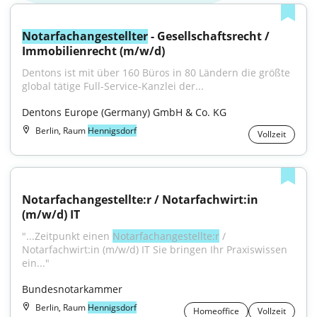
Notarfachangestellter
 - Gesellschaftsrecht / 
Immobilienrecht (m/w/d)
Dentons ist mit über 160 Büros in 80 Ländern die größte 
global tätige Full-Service-Kanzlei der...
Dentons Europe (Germany) GmbH & Co. KG
Berlin, Raum
Hennigsdorf
Vollzeit
Notarfachangestellte:r / Notarfachwirt:in 
(m/w/d) IT
"...Zeitpunkt einen 
Notarfachangestellte:r
 / 
Notarfachwirt:in (m/w/d) IT Sie bringen Ihr Praxiswissen 
ein..."
Bundesnotarkammer
Berlin, Raum
Hennigsdorf
Homeoffice
Vollzeit