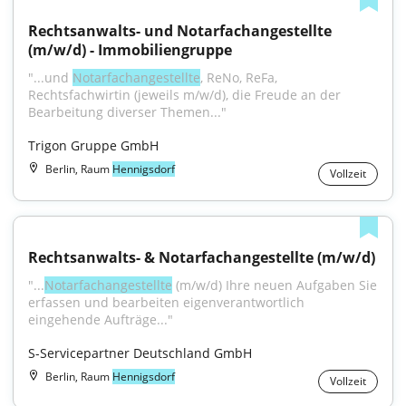
Rechtsanwalts- und Notarfachangestellte 
(m/w/d) - Immobiliengruppe
"...und 
Notarfachangestellte
, ReNo, ReFa, 
Rechtsfachwirtin (jeweils m/w/d), die Freude an der 
Bearbeitung diverser Themen..."
Trigon Gruppe GmbH
Berlin, Raum
Hennigsdorf
Vollzeit
Rechtsanwalts- & Notarfachangestellte (m/w/d)
"...
Notarfachangestellte
 (m/w/d) Ihre neuen Aufgaben Sie 
erfassen und bearbeiten eigenverantwortlich 
eingehende Aufträge..."
S-Servicepartner Deutschland GmbH
Berlin, Raum
Hennigsdorf
Vollzeit