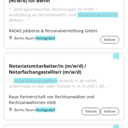
(m/w/d) für Berlin
"...Vertragsentwürfen, Rechnungen Ihr Profil: • 
Ausbildung als Rechtsanwalts- und 
Notarfachangestellte
(ReNo) •..."
RADAS Jobbörse & Personalvermittlung GmbH
Berlin, Raum
Hennigsdorf
Vollzeit
Notariatsmitarbeiter/in (m/w/d) / 
Notarfachangestellte/r (m/w/d)
"...
Notarfachangestellte/r
 (m/w/d) /n ab sofort, 
unbefristet, in Voll- oder Teilzeit /n /n /n ZIPC1_DE..."
Raue Partnerschaft von Rechtsanwälten und 
Rechtsanwältinnen mbB
Berlin, Raum
Hennigsdorf
Teilzeit
Vollzeit