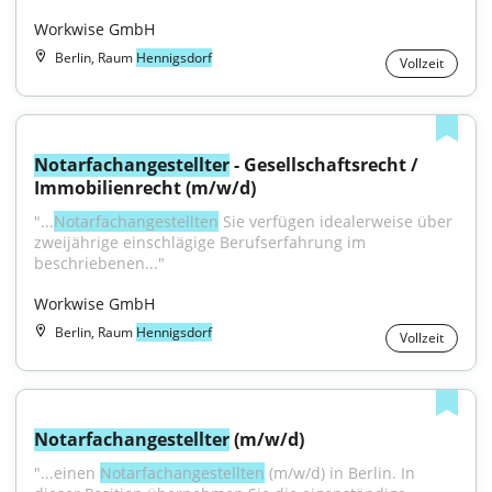
Workwise GmbH
Berlin, Raum
Hennigsdorf
Vollzeit
Notarfachangestellter
 - Gesellschaftsrecht / 
Immobilienrecht (m/w/d)
"...
Notarfachangestellten
 Sie verfügen idealerweise über 
zweijährige einschlägige Berufserfahrung im 
beschriebenen..."
Workwise GmbH
Berlin, Raum
Hennigsdorf
Vollzeit
Notarfachangestellter
 (m/w/d)
"...einen 
Notarfachangestellten
 (m/w/d) in Berlin. In 