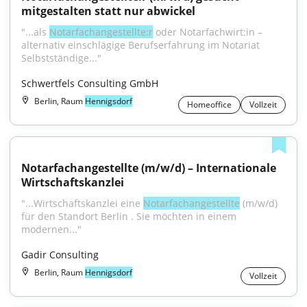
mitgestalten statt nur abwickel
"...als 
Notarfachangestellte:r
 oder Notarfachwirt:in – 
alternativ einschlägige Berufserfahrung im Notariat 
Selbstständige..."
Schwertfels Consulting GmbH
Berlin, Raum
Hennigsdorf
Homeoffice
Vollzeit
Notarfachangestellte (m/w/d) – Internationale 
Wirtschaftskanzlei
"...Wirtschaftskanzlei eine 
Notarfachangestellte
 (m/w/d) 
für den Standort Berlin . Sie möchten in einem 
modernen..."
Gadir Consulting
Berlin, Raum
Hennigsdorf
Vollzeit