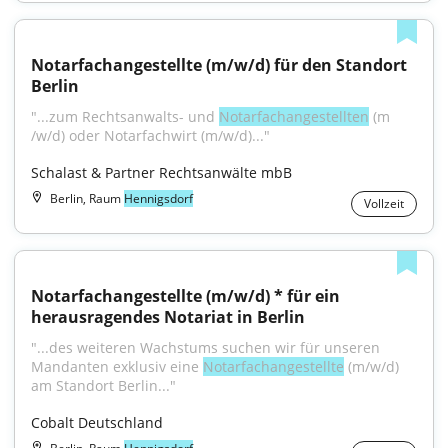
Notarfachangestellte (m/w/d) für den Standort 
Berlin
"...zum Rechtsanwalts- und 
Notarfachangestellten
 (m 
/w/d) oder Notarfachwirt (m/w/d)..."
Schalast & Partner Rechtsanwälte mbB
Berlin, Raum
Hennigsdorf
Vollzeit
Notarfachangestellte (m/w/d) * für ein 
herausragendes Notariat in Berlin
"...des weiteren Wachstums suchen wir für unseren 
Mandanten exklusiv eine 
Notarfachangestellte
 (m⁠/⁠w⁠/⁠d) 
am Standort Berlin..."
Cobalt Deutschland