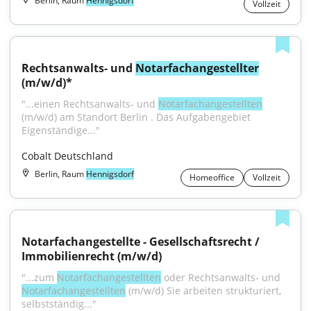
Berlin, Raum
Hennigsdorf
Vollzeit
Rechtsanwalts- und 
Notarfachangestellter
(m/w/d)*
"...einen Rechtsanwalts- und 
Notarfachangestellten
(m⁠/⁠w⁠/⁠d) am Standort Berlin . Das Aufgabengebiet 
Eigenständige..."
Cobalt Deutschland
Berlin, Raum
Hennigsdorf
Homeoffice
Vollzeit
Notarfachangestellte - Gesellschaftsrecht / 
Immobilienrecht (m/w/d)
"...zum 
Notarfachangestellten
 oder Rechtsanwalts- und 
Notarfachangestellten
 (m/w/d) Sie arbeiten strukturiert, 
selbstständig..."