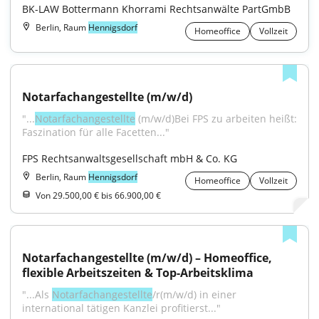
BK-LAW Bottermann Khorrami Rechtsanwälte PartGmbB
Berlin, Raum
Hennigsdorf
Homeoffice
Vollzeit
Notarfachangestellte (m/w/d)
"...
Notarfachangestellte
 (m/w/d)Bei FPS zu arbeiten heißt: 
Faszination für alle Facetten..."
FPS Rechtsanwaltsgesellschaft mbH & Co. KG
Berlin, Raum
Hennigsdorf
Homeoffice
Vollzeit
Von 29.500,00 € bis 66.900,00 €
Notarfachangestellte (m/w/d) – Homeoffice, 
flexible Arbeitszeiten & Top-Arbeitsklima
"...Als 
Notarfachangestellte
/r(m/w/d) in einer 
international tätigen Kanzlei profitierst..."