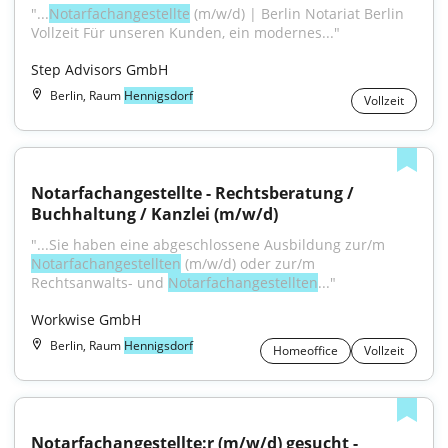
"...
Notarfachangestellte
 (m/w/d) | Berlin Notariat Berlin 
Vollzeit Für unseren Kunden, ein modernes..."
Step Advisors GmbH
Berlin, Raum
Hennigsdorf
Vollzeit
Notarfachangestellte - Rechtsberatung / 
Buchhaltung / Kanzlei (m/w/d)
"...Sie haben eine abgeschlossene Ausbildung zur/m 
Notarfachangestellten
 (m/w/d) oder zur/m 
Rechtsanwalts- und 
Notarfachangestellten
..."
Workwise GmbH
Berlin, Raum
Hennigsdorf
Homeoffice
Vollzeit
Notarfachangestellte:r (m/w/d) gesucht - 