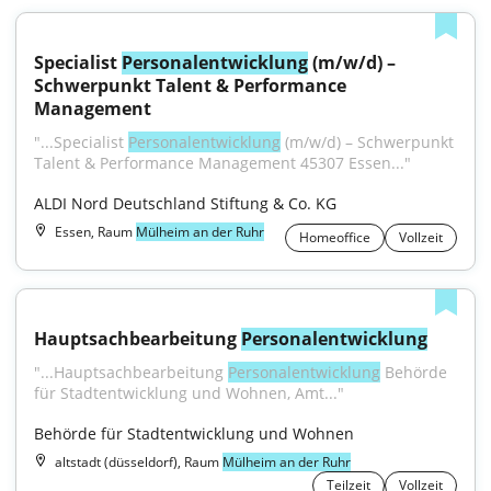
Specialist 
Personalentwicklung
 (m/w/d) – 
Schwerpunkt Talent & Performance 
Management
"...Specialist 
Personalentwicklung
 (m/w/d) – Schwerpunkt 
Talent & Performance Management 45307 Essen..."
ALDI Nord Deutschland Stiftung & Co. KG
Essen, Raum
Mülheim an der Ruhr
Homeoffice
Vollzeit
Hauptsachbearbeitung 
Personalentwicklung
"...Hauptsachbearbeitung 
Personalentwicklung
 Behörde 
für Stadtentwicklung und Wohnen, Amt..."
Behörde für Stadtentwicklung und Wohnen
altstadt (düsseldorf), Raum
Mülheim an der Ruhr
Teilzeit
Vollzeit