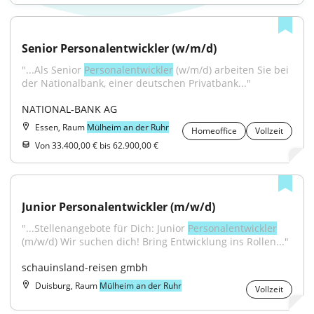
Senior Personalentwickler (w/m/d)
"...Als Senior 
Personalentwickler
 (w/m/d) arbeiten Sie bei 
der Nationalbank, einer deutschen Privatbank..."
NATIONAL-BANK AG
Essen, Raum
Mülheim an der Ruhr
Homeoffice
Vollzeit
Von 33.400,00 € bis 62.900,00 €
Junior Personalentwickler (m/w/d)
"...Stellenangebote für Dich: Junior 
Personalentwickler
(m/w/d) Wir suchen dich! Bring Entwicklung ins Rollen..."
schauinsland-reisen gmbh
Duisburg, Raum
Mülheim an der Ruhr
Vollzeit