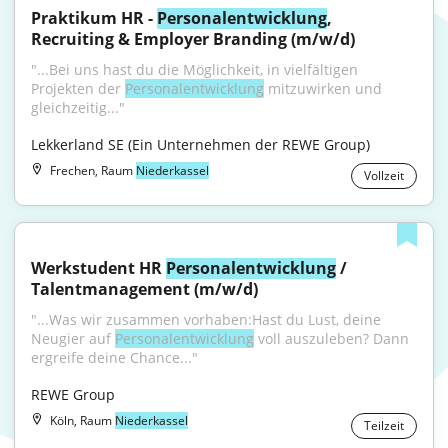
Praktikum HR - 
Personalentwicklung
, 
Recruiting & Employer Branding (m/w/d)
"...Bei uns hast du die Möglichkeit, in vielfältigen 
Projekten der 
Personalentwicklung
 mitzuwirken und 
gleichzeitig..."
Lekkerland SE (Ein Unternehmen der REWE Group)
Frechen, Raum
Niederkassel
Vollzeit
Werkstudent HR 
Personalentwicklung
 / 
Talentmanagement (m/w/d)
"...Was wir zusammen vorhaben:Hast du Lust, deine 
Neugier auf 
Personalentwicklung
 voll auszuleben? Dann 
ergreife deine Chance..."
REWE Group
Köln, Raum
Niederkassel
Teilzeit