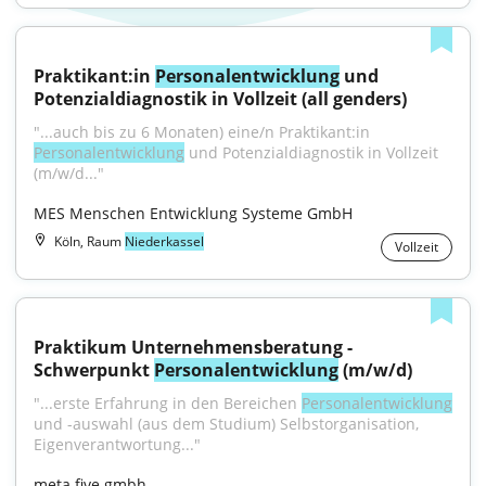
Praktikant:in 
Personalentwicklung
 und 
Potenzialdiagnostik in Vollzeit (all genders)
"...auch bis zu 6 Monaten) eine/n Praktikant:in 
Personalentwicklung
 und Potenzialdiagnostik in Vollzeit 
(m/w/d..."
MES Menschen Entwicklung Systeme GmbH
Köln, Raum
Niederkassel
Vollzeit
Praktikum Unternehmensberatung - 
Schwerpunkt 
Personalentwicklung
 (m/w/d)
"...erste Erfahrung in den Bereichen 
Personalentwicklung
und -auswahl (aus dem Studium) Selbstorganisation, 
Eigenverantwortung..."
meta five gmbh