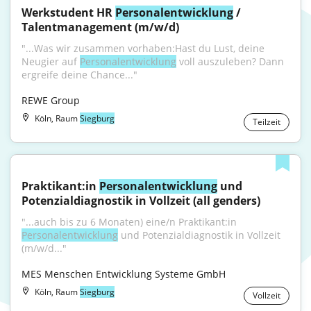
Werkstudent HR 
Personalentwicklung
 / 
Talentmanagement (m/w/d)
"...Was wir zusammen vorhaben:Hast du Lust, deine 
Neugier auf 
Personalentwicklung
 voll auszuleben? Dann 
ergreife deine Chance..."
REWE Group
Köln, Raum
Siegburg
Teilzeit
Praktikant:in 
Personalentwicklung
 und 
Potenzialdiagnostik in Vollzeit (all genders)
"...auch bis zu 6 Monaten) eine/n Praktikant:in 
Personalentwicklung
 und Potenzialdiagnostik in Vollzeit 
(m/w/d..."
MES Menschen Entwicklung Systeme GmbH
Köln, Raum
Siegburg
Vollzeit