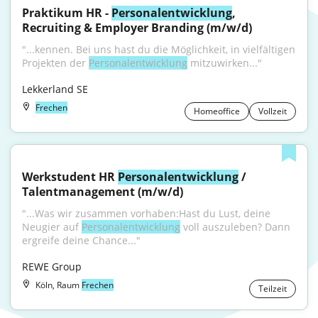
Praktikum HR - 
Personalentwicklung
, 
Recruiting & Employer Branding (m/w/d)
"...kennen. Bei uns hast du die Möglichkeit, in vielfältigen 
Projekten der 
Personalentwicklung
 mitzuwirken..."
Lekkerland SE
Frechen
Homeoffice
Vollzeit
Werkstudent HR 
Personalentwicklung
 / 
Talentmanagement (m/w/d)
"...Was wir zusammen vorhaben:Hast du Lust, deine 
Neugier auf 
Personalentwicklung
 voll auszuleben? Dann 
ergreife deine Chance..."
REWE Group
Köln, Raum
Frechen
Teilzeit