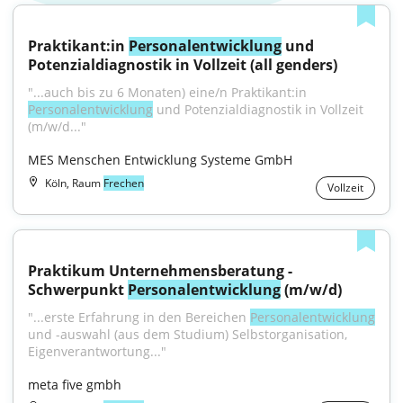
Praktikant:in 
Personalentwicklung
 und 
Potenzialdiagnostik in Vollzeit (all genders)
"...auch bis zu 6 Monaten) eine/n Praktikant:in 
Personalentwicklung
 und Potenzialdiagnostik in Vollzeit 
(m/w/d..."
MES Menschen Entwicklung Systeme GmbH
Köln, Raum
Frechen
Vollzeit
Praktikum Unternehmensberatung - 
Schwerpunkt 
Personalentwicklung
 (m/w/d)
"...erste Erfahrung in den Bereichen 
Personalentwicklung
und -auswahl (aus dem Studium) Selbstorganisation, 
Eigenverantwortung..."
meta five gmbh