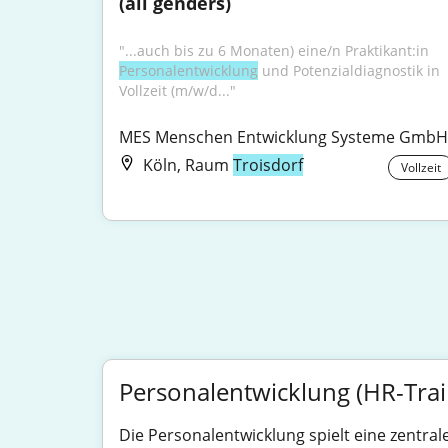
(all genders)
"...auch bis zu 6 Monaten) eine/n Praktikant:in 
Personalentwicklung
 und Potenzialdiagnostik in 
Vollzeit (m/w/d..."
MES Menschen Entwicklung Systeme GmbH
Köln, Raum
Troisdorf
Vollzeit
Personalentwicklung (HR-Tra
Die Personalentwicklung spielt eine zentral