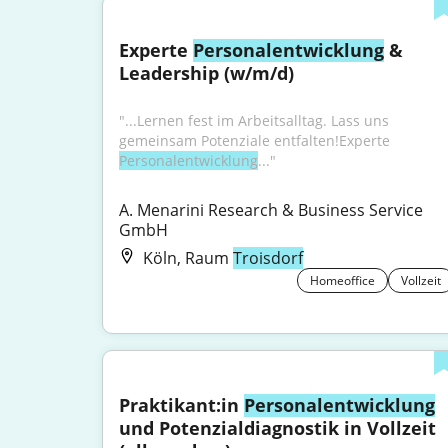
Experte 
Personalentwicklung
 & 
Leadership (w/m/d)
"...Lernen fest im Arbeitsalltag. Lass uns 
gemeinsam Potenziale entfalten!Experte 
Personalentwicklung
..."
A. Menarini Research & Business Service 
GmbH
Köln, Raum
Troisdorf
Homeoffice
Vollzeit
Praktikant:in 
Personalentwicklung
und Potenzialdiagnostik in Vollzeit 