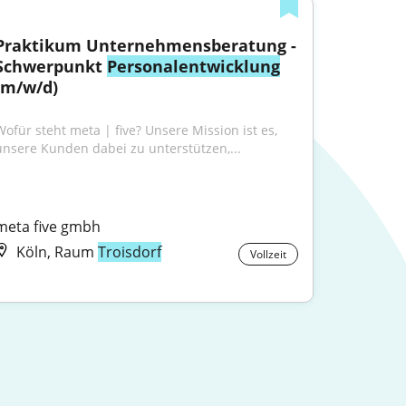
Praktikum Unternehmensberatung - 
Schwerpunkt 
Personalentwicklung
(m/w/d)
Wofür steht meta | five? Unsere Mission ist es, 
unsere Kunden dabei zu unterstützen,...
meta five gmbh
Köln, Raum
Troisdorf
Vollzeit