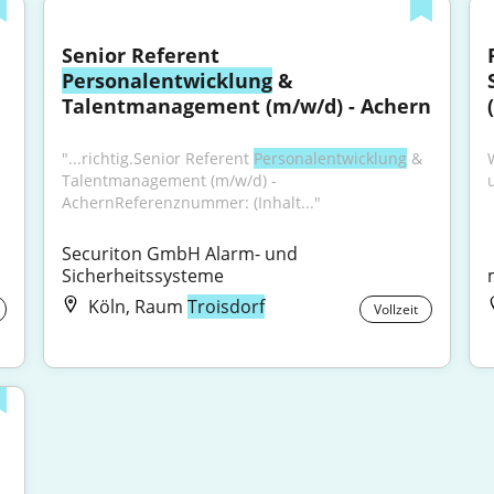
Senior Referent 
Personalentwicklung
 & 
Talentmanagement (m/w/d) - Achern
"...richtig.Senior Referent 
Personalentwicklung
 & 
Talentmanagement (m/w/d) - 
AchernReferenznummer: (Inhalt..."
Securiton GmbH Alarm- und 
Sicherheitssysteme
Köln, Raum
Troisdorf
Vollzeit