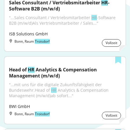
Sales Consultant / Vertriebsmitarbeiter 
HR
-
Software B2B (m/w/d)
"...Sales Consultant / Vertriebsmitarbeiter 
HR
-Software 
B2B (m/w/d)Als Vertriebsmitarbeiter / Sales..."
ISB Solutions GmbH
Bonn, Raum
Troisdorf
Vollzeit
Head of 
HR
 Analytics & Compensation 
Management (m/w/d)
"...mit uns für die digitale Zukunftsfähigkeit der 
Bundeswehr.Head of 
HR
 Analytics & Compensation 
Management (m/w/d)ab sofort..."
BWI GmbH
Bonn, Raum
Troisdorf
Vollzeit