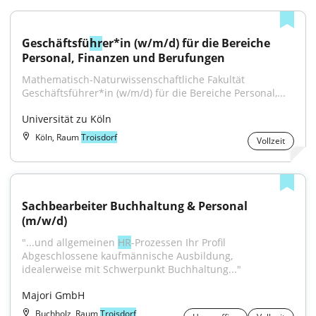
Geschäftsfü
hr
er*in (w/m/d) für die Bereiche 
Personal, Finanzen und Berufungen
Mathematisch-Naturwissen­schaftliche Fakultät 
Geschäftsführer*in (w/m/d) für die Bereiche Personal,...
Universität zu Köln
Köln, Raum
Troisdorf
Vollzeit
Sachbearbeiter Buchhaltung & Personal 
(m/w/d)
"...und allgemeinen 
HR
-Prozessen Ihr Profil 
Abgeschlossene kaufmännische Ausbildung, 
idealerweise mit Schwerpunkt Buchhaltung..."
Majori GmbH
Buchholz, Raum
Troisdorf