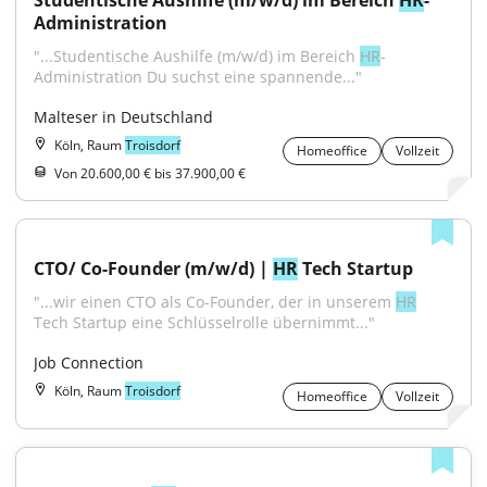
Studentische Aushilfe (m/w/d) im Bereich 
HR
-
Administration
"...Studentische Aushilfe (m/w/d) im Bereich 
HR
-
Administration Du suchst eine spannende..."
Malteser in Deutschland
Köln, Raum
Troisdorf
Homeoffice
Vollzeit
Von 20.600,00 € bis 37.900,00 €
CTO/ Co-Founder (m/w/d) | 
HR
 Tech Startup
"...wir einen CTO als Co-Founder, der in unserem 
HR
Tech Startup eine Schlüsselrolle übernimmt..."
Job Connection
Köln, Raum
Troisdorf
Homeoffice
Vollzeit