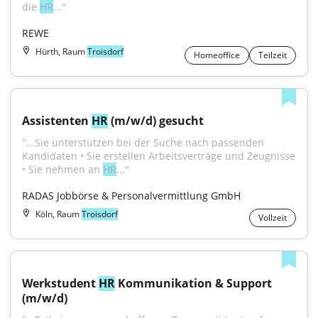
die 
HR
..."
REWE
Hürth, Raum
Troisdorf
Homeoffice
Teilzeit
Assistenten 
HR
 (m/w/d) gesucht
"...Sie unterstützen bei der Suche nach passenden 
Kandidaten • Sie erstellen Arbeitsverträge und Zeugnisse 
• Sie nehmen an 
HR
..."
RADAS Jobbörse & Personalvermittlung GmbH
Köln, Raum
Troisdorf
Vollzeit
Werkstudent 
HR
 Kommunikation & Support 
(m/w/d)