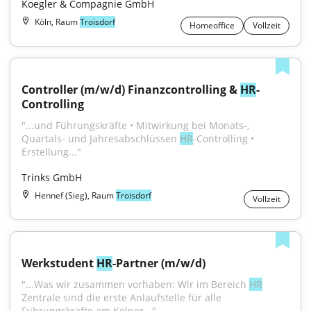
Koegler & Compagnie GmbH
Köln, Raum
Troisdorf
Homeoffice
Vollzeit
Controller (m/w/d) Finanzcontrolling & 
HR
-
Controlling
"...und Führungskräfte • Mitwirkung bei Monats-, 
Quartals- und Jahresabschlüssen 
HR
-Controlling • 
Erstellung..."
Trinks GmbH
Hennef (Sieg), Raum
Troisdorf
Vollzeit
Werkstudent 
HR
-Partner (m/w/d)
"...Was wir zusammen vorhaben: Wir im Bereich 
HR
Zentrale sind die erste Anlaufstelle für alle 
Führungskräfte am Kölner..."