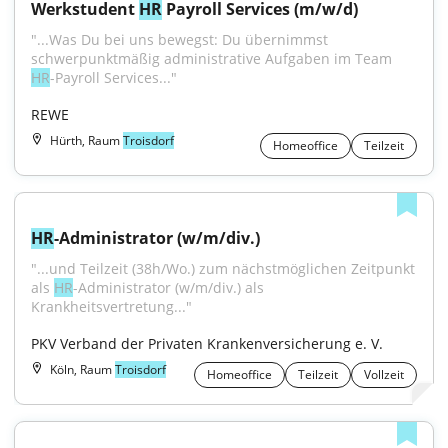
Werkstudent 
HR
 Payroll Services (m/w/d)
"...Was Du bei uns bewegst: Du übernimmst 
schwerpunktmäßig administrative Aufgaben im Team 
HR
-Payroll Services..."
REWE
Hürth, Raum
Troisdorf
Homeoffice
Teilzeit
HR
-Administrator (w/m/div.)
"...und Teilzeit (38h/Wo.) zum nächstmöglichen Zeitpunkt 
als 
HR
-Administrator (w/m/div.) als 
Krankheitsvertretung..."
PKV Verband der Privaten Krankenversicherung e. V.
Köln, Raum
Troisdorf
Homeoffice
Teilzeit
Vollzeit