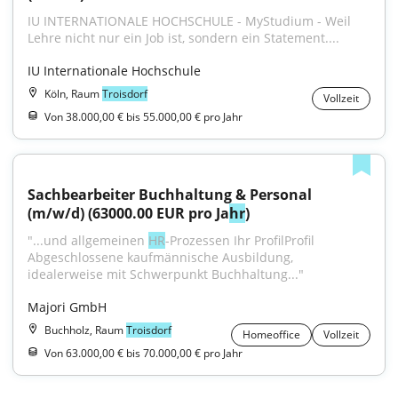
IU INTERNATIONALE HOCHSCHULE - MyStudium - Weil 
Lehre nicht nur ein Job ist, sondern ein Statement....
IU Internationale Hochschule
Köln, Raum
Troisdorf
Vollzeit
Von 38.000,00 € bis 55.000,00 € pro Jahr
Sachbearbeiter Buchhaltung & Personal 
(m/w/d) (63000.00 EUR pro Ja
hr
)
"...und allgemeinen 
HR
-Prozessen Ihr ProfilProfil 
Abgeschlossene kaufmännische Ausbildung, 
idealerweise mit Schwerpunkt Buchhaltung..."
Majori GmbH
Buchholz, Raum
Troisdorf
Homeoffice
Vollzeit
Von 63.000,00 € bis 70.000,00 € pro Jahr