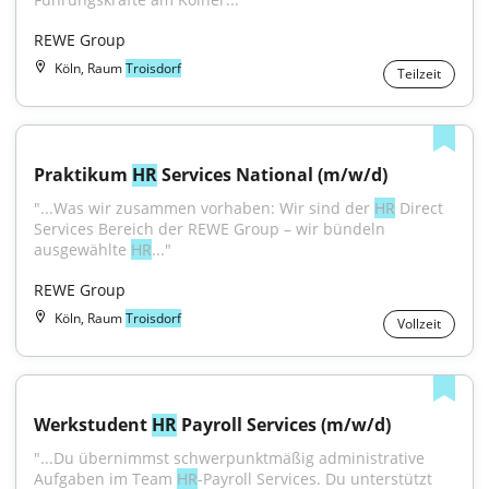
REWE Group
Köln, Raum
Troisdorf
Teilzeit
Praktikum 
HR
 Services National (m/w/d)
"...Was wir zusammen vorhaben: Wir sind der 
HR
 Direct 
Services Bereich der REWE Group – wir bündeln 
ausgewählte 
HR
..."
REWE Group
Köln, Raum
Troisdorf
Vollzeit
Werkstudent 
HR
 Payroll Services (m/w/d)
"...Du übernimmst schwerpunktmäßig administrative 
Aufgaben im Team 
HR
-Payroll Services. Du unterstützt 