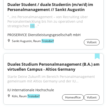
Dualer Student / duale Studentin (m/w/d) im 
Personalmanagement // Sankt Augustin
"...ins Personalmanagement – von Recruiting über 
Personalentwicklung bis hin zu operativen und 
strategischen 
HR
..."
PROSERV!CE Dienstleistungsgesellschaft mbH
Sankt Augustin, Raum
Troisdorf
Vollzeit
Duales Studium Personalmanagement (B.A.) am 
virtuellen Campus - Altios Germany
Starte Deine Zukunft im Bereich Personalmanagement 
gemeinsam mit Altios Germany und der IU...
IU Internationale Hochschule
Köln, Raum
Troisdorf
Homeoffice
Vollzeit