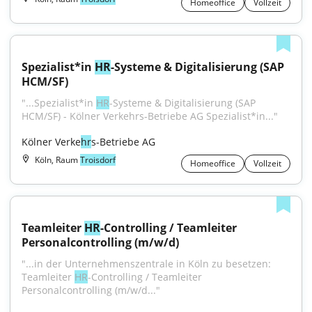
Homeoffice
Vollzeit
Spezialist*in 
HR
-Systeme & Digitalisierung (SAP 
HCM/SF)
"...Spezialist*in 
HR
-Systeme & Digitalisierung (SAP 
HCM/SF) - Kölner Verkehrs-Betriebe AG Spezialist*in..."
Kölner Verke
hr
s-Betriebe AG
Köln, Raum
Troisdorf
Homeoffice
Vollzeit
Teamleiter 
HR
-Controlling / Teamleiter 
Personalcontrolling (m/w/d)
"...in der Unternehmenszentrale in Köln zu besetzen: 
Teamleiter 
HR
-Controlling / Teamleiter 
Personalcontrolling (m/w/d..."