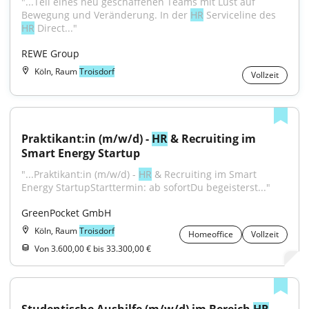
"...Teil eines neu geschaffenen Teams mit Lust auf 
Bewegung und Veränderung. In der 
HR
 Serviceline des 
HR
 Direct..."
REWE Group
Köln, Raum
Troisdorf
Vollzeit
Praktikant:in (m/w/d) - 
HR
 & Recruiting im 
Smart Energy Startup
"...Praktikant:in (m/w/d) - 
HR
 & Recruiting im Smart 
Energy StartupStarttermin: ab sofortDu begeisterst..."
GreenPocket GmbH
Köln, Raum
Troisdorf
Homeoffice
Vollzeit
Von 3.600,00 € bis 33.300,00 €