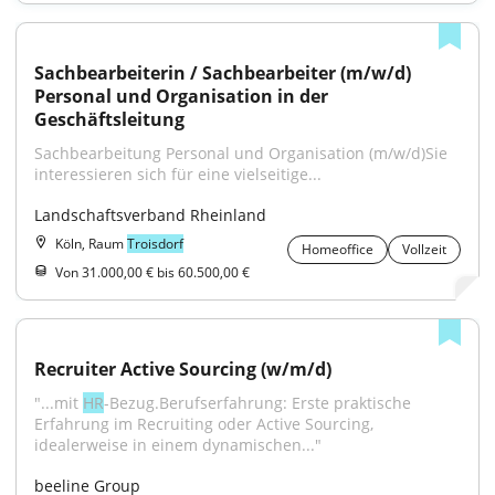
Sachbearbeiterin / Sachbearbeiter (m/w/d) 
Personal und Organisation in der 
Geschäftsleitung
Sachbearbeitung Personal und Organisation (m/w/d)Sie 
interessieren sich für eine vielseitige...
Landschaftsverband Rheinland
Köln, Raum
Troisdorf
Homeoffice
Vollzeit
Von 31.000,00 € bis 60.500,00 €
Recruiter Active Sourcing (w/m/d)
"...mit 
HR
-Bezug.Berufserfahrung: Erste praktische 
Erfahrung im Recruiting oder Active Sourcing, 
idealerweise in einem dynamischen..."
beeline Group