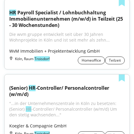
HR
 Payroll Specialist / Lohnbuchhaltung 
Immobilienunternehmen (m/w/d) in Teilzeit (25 
- 30 Wochenstunden)
Die wvm gruppe entwickelt seit über 30 Jahren 
Wohnprojekte in Köln und ist seit mehr als zehn...
WvM Immobilien + Projektentwicklung GmbH
Köln, Raum
Troisdorf
Homeoffice
Teilzeit
(Senior) 
HR
-Controller/ Personalcontroller 
(w/m/d)
"...in der Unternehmenszentrale in Köln zu besetzen: 
(Senior) 
HR
-Controller/ Personalcontroller (w/m/d) Um 
den stetig wachsenden..."
Koegler & Compagnie GmbH
Köln, Raum
Troisdorf