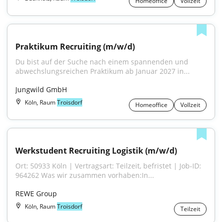
Homeoffice
Vollzeit
Praktikum Recruiting (m/w/d)
Du bist auf der Suche nach einem spannenden und 
abwechslungsreichen Praktikum ab Januar 2027 in...
Jungwild GmbH
Köln, Raum
Troisdorf
Homeoffice
Vollzeit
Werkstudent Recruiting Logistik (m/w/d)
Ort: 50933 Köln | Vertragsart: Teilzeit, befristet | Job-ID: 
964262 Was wir zusammen vorhaben:In...
REWE Group
Köln, Raum
Troisdorf
Teilzeit