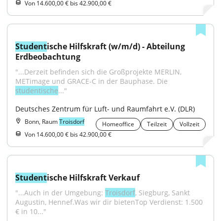
Von 14.600,00 € bis 42.900,00 €
Student
ische Hilfskraft (w/m/d) - Abteilung 
Erdbeobachtung
"...Derzeit befinden sich die Großprojekte MERLIN, 
METimage und GRACE-C in der Bauphase. Die 
studentische
..."
Deutsches Zentrum für Luft- und Raumfahrt e.V. (DLR)
Bonn, Raum
Troisdorf
Homeoffice
Teilzeit
Vollzeit
Von 14.600,00 € bis 42.900,00 €
Student
ische Hilfskraft Verkauf
"...Auch in der Umgebung: 
Troisdorf
, Siegburg, Sankt 
Augustin, Hennef.Was wir dir bietenTop Verdienst: 1.500 
€ in 10..."