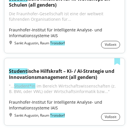
Schulen (all genders)
Die Fraunhofer-Gesellschaft ist eine der weltweit 
führenden Organisationen für...
Fraunhofer-Institut für Intelligente Analyse- und 
Informationssysteme IAIS
Sankt Augustin, Raum
Troisdorf
Vollzeit
Student
ische Hilfskraft – KI- / AI-Strategie und 
Innovationsmanagement (all genders)
"...
Student*in
 im Bereich Wirtschaftswissenschaften (z. 
B. BWL oder VWL) oder Wirtschafts­informatik bzw..."
Fraunhofer-Institut für Intelligente Analyse- und 
Informationssysteme IAIS
Sankt Augustin, Raum
Troisdorf
Vollzeit