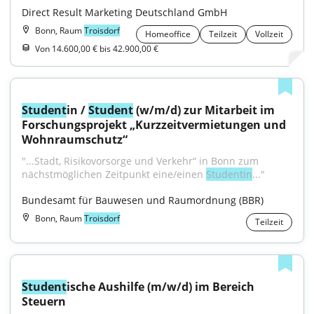
Direct Result Marketing Deutschland GmbH
Bonn, Raum
Troisdorf
Homeoffice
Teilzeit
Vollzeit
Von 14.600,00 € bis 42.900,00 €
Student
in / 
Student
 (w/m/d) zur Mitarbeit im 
Forschungs­projekt „Kurzzeit­vermietungen und 
Wohnraum­schutz“
"...Stadt, Risikovorsorge und Verkehr“ in Bonn zum 
nächst­möglichen Zeitpunkt eine/einen 
Studentin
..."
Bundesamt für Bauwesen und Raumordnung (BBR)
Bonn, Raum
Troisdorf
Teilzeit
Student
ische Aushilfe (m/w/d) im Bereich 
Steuern