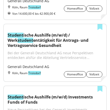
Generali Deutschland AG
Köln, Raum
Troisdorf
Homeoffice
Vollzeit
Von 14.600,00 € bis 42.900,00 €
Student
ische Aushilfe (m/w/d) / 
Werk
student
entätigkeit für Antrags- und 
Vertragsservice Gesundheit
Bei der Generali Deutschland AG neue Perspektiven 
entdecken alsFür die Abteilung Vertriebsservice...
Generali Deutschland AG
Köln, Raum
Troisdorf
Homeoffice
Vollzeit
Student
ische Aushilfe (m/w/d) Investments 
Funds of Funds
Neue Perspektiven bei der Generali Investments 