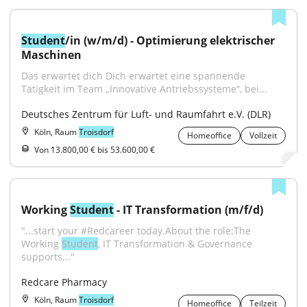
Student
/in (w/m/d) - Optimierung elektrischer 
Maschinen
Das erwartet dich Dich erwartet eine spannende 
Tätigkeit im Team „Innovative Antriebssysteme“, bei...
Deutsches Zentrum für Luft- und Raumfahrt e.V. (DLR)
Köln, Raum
Troisdorf
Homeoffice
Vollzeit
Von 13.800,00 € bis 53.600,00 €
Working 
Student
 - IT Transformation (m/f/d)
"...start your #Redcareer today.About the role:The 
Working 
Student
, IT Transformation & Governance 
supports..."
Redcare Pharmacy
Köln, Raum
Troisdorf
Homeoffice
Teilzeit