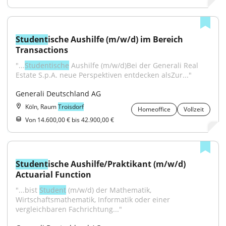
Student
ische Aushilfe (m/w/d) im Bereich 
Transactions
"...
Studentische
 Aushilfe (m/w/d)Bei der Generali Real 
Estate S.p.A. neue Perspektiven entdecken alsZur..."
Generali Deutschland AG
Köln, Raum
Troisdorf
Homeoffice
Vollzeit
Von 14.600,00 € bis 42.900,00 €
Student
ische Aushilfe/Praktikant (m/w/d) 
Actuarial Function
"...bist 
Student
 (m/w/d) der Mathematik, 
Wirtschaftsmathematik, Informatik oder einer 
vergleichbaren Fachrichtung..."