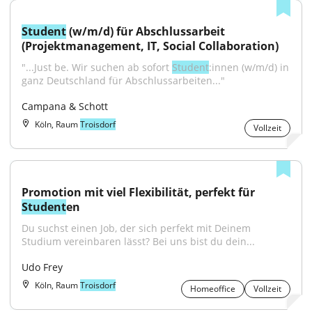
Student
 (w/m/d) für Abschlussarbeit 
(Projektmanagement, IT, Social Collaboration)
"...Just be. Wir suchen ab sofort 
Student
:innen (w/m/d) in 
ganz Deutschland für Abschlussarbeiten..."
Campana & Schott
Köln, Raum
Troisdorf
Vollzeit
Promotion mit viel Flexibilität, perfekt für 
Student
en
Du suchst einen Job, der sich perfekt mit Deinem 
Studium vereinbaren lässt? Bei uns bist du dein...
Udo Frey
Köln, Raum
Troisdorf
Homeoffice
Vollzeit