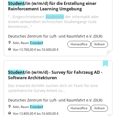
Student
/in (w/m/d) für die Erstellung einer 
Reinforcement Learning Umgebung
"...Eingeschriebene/r 
Student/in
 der Informatik oder 
einem verwandten technischen Studiengang• Gute 
Kenntnisse..."
Deutsches Zentrum für Luft- und Raumfahrt e.V. (DLR)
Köln, Raum
Troisdorf
Homeoffice
Vollzeit
Von 13.700,00 € bis 53.600,00 €
Student
/in (w/m/d) - Survey für Fahrzeug AD - 
Software Architekturen
Das erwartet dichWir suchen dich im Team für eine 
systematische Survey-Arbeit zu...
Deutsches Zentrum für Luft- und Raumfahrt e.V. (DLR)
Köln, Raum
Troisdorf
Homeoffice
Vollzeit
Von 13.800,00 € bis 53.600,00 €