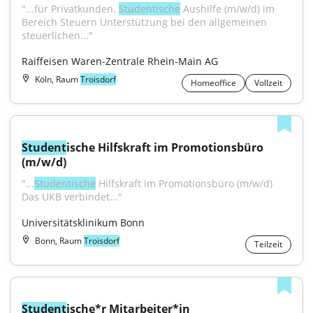
"...für Privatkunden. 
Studentische
 Aushilfe (m/w/d) im 
Bereich Steuern Unterstützung bei den allgemeinen 
steuerlichen..."
Raiffeisen Waren-Zentrale Rhein-Main AG
Köln, Raum
Troisdorf
Homeoffice
Vollzeit
Student
ische Hilfskraft im Promotionsbüro 
(m/w/d)
"...
Studentische
 Hilfskraft im Promotionsbüro (m/w/d) 
Das UKB verbindet..."
Universitätsklinikum Bonn
Bonn, Raum
Troisdorf
Teilzeit
Student
ische*r Mitarbeiter*in 