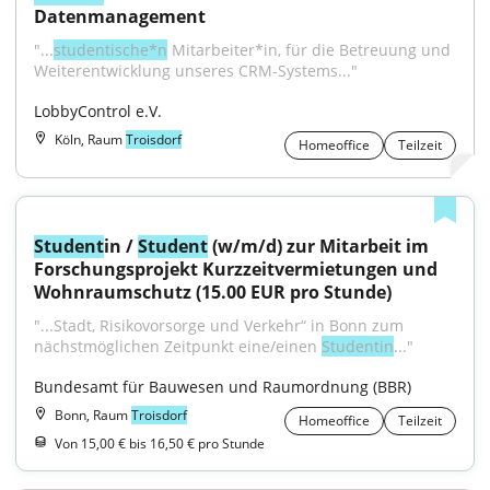
Datenmanagement
"...
studentische*n
 Mitarbeiter*in, für die Betreuung und 
Weiterentwicklung unseres CRM-Systems..."
LobbyControl e.V.
Köln, Raum
Troisdorf
Homeoffice
Teilzeit
Student
in / 
Student
 (w/m/d) zur Mitarbeit im 
Forschungs­projekt Kurzzeit­vermietungen und 
Wohnraum­schutz (15.00 EUR pro Stunde)
"...Stadt, Risikovorsorge und Verkehr“ in Bonn zum 
nächst­möglichen Zeitpunkt eine/einen 
Studentin
..."
Bundesamt für Bauwesen und Raumordnung (BBR)
Bonn, Raum
Troisdorf
Homeoffice
Teilzeit
Von 15,00 € bis 16,50 € pro Stunde