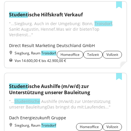
Student
ische Hilfskraft Verkauf
"...Siegburg. Auch in der Umgebung: Bonn, 
Troisdorf
, 
Sankt Augustin, Hennef.Was wir dir bietenTop 
Verdienst..."
Direct Result Marketing Deutschland GmbH
Siegburg, Raum
Troisdorf
Homeoffice
Teilzeit
Vollzeit
Von 14.600,00 € bis 42.900,00 €
Student
ische Aushilfe (m/w/d) zur 
Unterstützung unserer Bauleitung
"...
Studentische
 Aushilfe (m/w/d) zur Unterstützung 
unserer BauleitungDas bringst du mit:Laufendes..."
Dach Energiezukunft Gruppe
Siegburg, Raum
Troisdorf
Homeoffice
Vollzeit