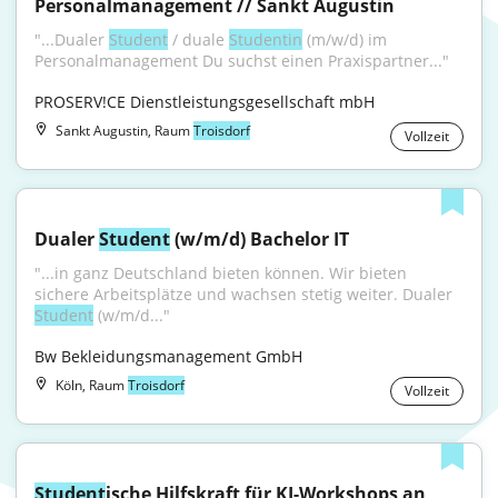
Personalmanagement // Sankt Augustin
"...Dualer 
Student
 / duale 
Studentin
 (m/w/d) im 
Personalmanagement Du suchst einen Praxispartner..."
PROSERV!CE Dienstleistungsgesellschaft mbH
Sankt Augustin, Raum
Troisdorf
Vollzeit
Dualer 
Student
 (w/m/d) Bachelor IT
"...in ganz Deutschland bieten können. Wir bieten 
sichere Arbeitsplätze und wachsen stetig weiter. Dualer 
Student
 (w/m/d..."
Bw Bekleidungsmanagement GmbH
Köln, Raum
Troisdorf
Vollzeit
Student
ische Hilfskraft für KI-Workshops an 