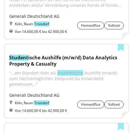
entdecken alsZur Verstärkung unseres Funds of Funds...
Generali Deutschland AG
Köln, Raum
Troisdorf
Homeoffice
Vollzeit
Von 14.600,00 € bis 42.900,00 €
Student
ische Aushilfe (m/w/d) Data Analytics 
Property & Casualty
"...am Standort Köln als 
studentische
 Aushilfe (m/w/d) 
zum nächstmöglichen Zeitpunkt.Du entwickelst 
gemeinsam..."
Generali Deutschland AG
Köln, Raum
Troisdorf
Homeoffice
Vollzeit
Von 14.600,00 € bis 42.900,00 €