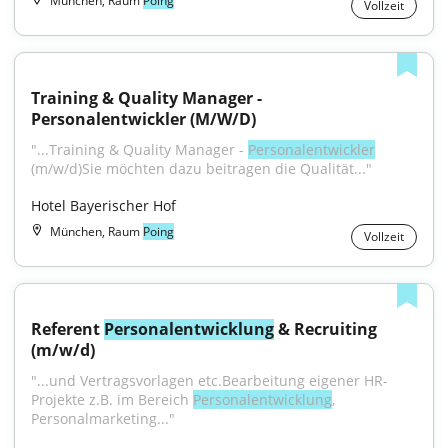
München, Raum
Poing
Vollzeit
Training & Quality Manager - 
Personalentwickler (M/W/D)
"...Training & Quality Manager - 
Personalentwickler
(m/w/d)Sie möchten dazu beitragen die Qualität..."
Hotel Bayerischer Hof
München, Raum
Poing
Vollzeit
Referent 
Personalentwicklung
 & Recruiting 
(m/w/d)
"...und Vertragsvorlagen etc.Bearbeitung eigener HR-
Projekte z.B. im Bereich 
Personalentwicklung
, 
Personalmarketing..."