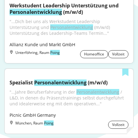
Werkstudent Leadership Unterstützung und 
Personalentwicklung
 (m/w/d)
"...Dich bei uns als Werkstudent Leadership 
Unterstützung und 
Personalentwicklung
 (m/w/d) 
Unterstützung des Leadership-Teams Termin..."
Allianz Kunde und Markt GmbH
Unterföhring, Raum
Poing
Homeoffice
Vollzeit
Spezialist 
Personalentwicklung
 (m/w/d)
"...Jahre Berufserfahrung in der 
Personalentwicklung
 / 
L&D, in denen du Präsenztrainings selbst durchgeführt 
und idealerweise eng mit dem operativen..."
Picnic GmbH Germany
München, Raum
Poing
Vollzeit