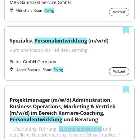
MBS Baumarkt Service GmbH
München, Raum
Poing
Vollzeit
Spezialist 
Personalentwicklung
 (m/w/d)
Kurz und knapp Als Teil des Learning
Picnic GmbH Germany
Upper Bavaria, Raum
Poing
Vollzeit
Projektmanager (m/w/d) Administration, 
Business Operations, Marketing & Vertrieb 
(m/w/d) im Bereich Karriere-Coaching, 
Personalentwicklung
 und Beratung
"...Recruiting, Führung, 
Personalentwicklung
 und 
berufliche Neuorientierung. Unsere Schwerpunkte..."