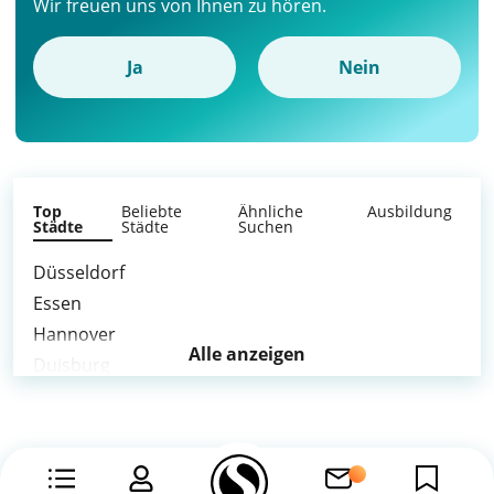
Wir freuen uns von Ihnen zu hören.
Ja
Nein
Top
Beliebte
Ähnliche
Ausbildung
Städte
Städte
Suchen
Düsseldorf
Essen
Hannover
Alle anzeigen
Duisburg
Gelsenkirchen
Krefeld
Oberhausen
Mülheim an der Ruhr