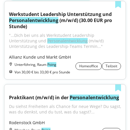
Werkstudent Leadership Unterstützung und 
Personalentwicklung
 (m/w/d) (30.00 EUR pro 
Stunde)
"...Dich bei uns als Werkstudent Leadership 
Unterstützung und 
Personalentwicklung
 (m/w/d) 
Unterstützung des Leadership-Teams Termin..."
Allianz Kunde und Markt GmbH
Unterföhring, Raum
Poing
Homeoffice
Teilzeit
Von 30,00 € bis 33,00 € pro Stunde
Praktikant (m/w/d) in der 
Personalentwicklung
Du siehst Freiheiten als Chance für neue Wege? Du sagst, 
was du denkst, und du tust, was du sagst?...
Rodenstock GmbH