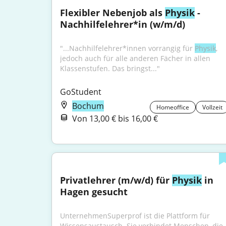
Flexibler Nebenjob als 
Physik
 - 
Nachhilfelehrer*in (w/m/d)
"...Nachhilfelehrer*innen vorrangig für 
Physik
, 
jedoch auch für alle anderen Fächer in allen 
Klassenstufen. Das bringst..."
GoStudent
Bochum
Homeoffice
Vollzeit
Von 13,00 € bis 16,00 €
Privatlehrer (m/w/d) für 
Physik
 in 
Hagen gesucht
UnternehmenSuperprof ist die Plattform für 
Wissensaustausch. Sie verbindet Menschen, die 