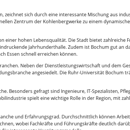
, zeichnet sich durch eine interessante Mischung aus ind
ionellen Zentrum der Kohlenbergwerke zu einem dynamischen 
.
n einer hohen Lebensqualität. Die Stadt bietet zahlreiche F
indruckende Jahrhunderthalle. Zudem ist Bochum gut an 
ch Essen schnell erreichen können.
Branchen. Neben der Dienstleistungswirtschaft und dem Ge
ungsbranche angesiedelt. Die Ruhr-Universität Bochum träg
iche. Besonders gefragt sind Ingenieure, IT-Spezialisten, Pfl
lindustrie spielt eine wichtige Rolle in der Region, mit za
Branche und Erfahrungsgrad. Durchschnittlich können Arbe
rechnen, wobei Fachkräfte und Führungskräfte deutlich dar