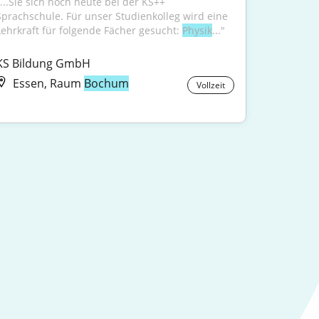
"...Sie sich noch heute bei der KS++ 
Sprachschule. Für unser Studienkolleg wird eine 
Lehrkraft für folgende Fächer gesucht: 
Physik
..."
KS Bildung GmbH
Essen, Raum
Bochum
Vollzeit