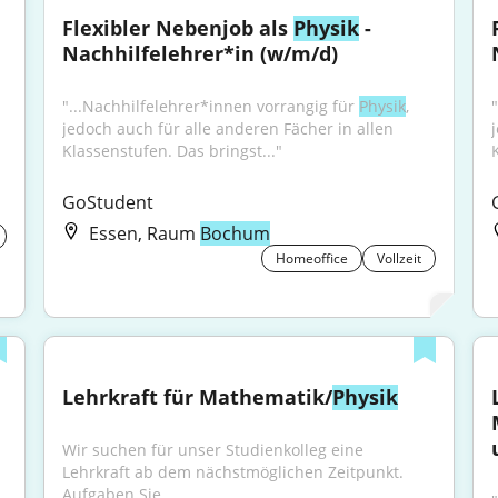
Flexibler Nebenjob als 
Physik
 - 
Nachhilfelehrer*in (w/m/d)
"...Nachhilfelehrer*innen vorrangig für 
Physik
, 
jedoch auch für alle anderen Fächer in allen 
Klassenstufen. Das bringst..."
GoStudent
Essen, Raum
Bochum
Homeoffice
Vollzeit
Lehrkraft für Mathematik/
Physik
Wir suchen für unser Studienkolleg eine 
Lehrkraft ab dem nächstmöglichen Zeitpunkt. 
Aufgaben Sie...