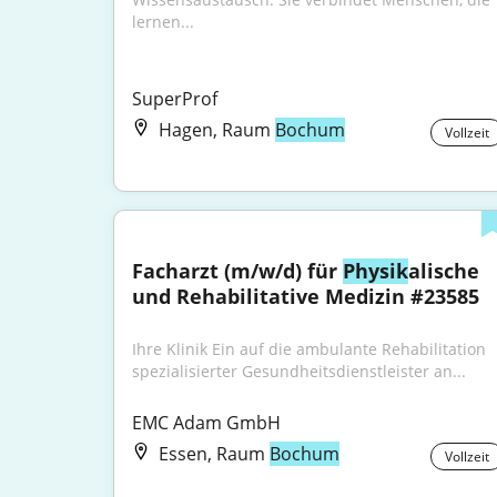
lernen...
SuperProf
Hagen, Raum
Bochum
Vollzeit
Facharzt (m/w/d) für 
Physik
alische 
und Rehabilitative Medizin #23585
Ihre Klinik Ein auf die ambulante Rehabilitation 
spezialisierter Gesundheitsdienstleister an...
EMC Adam GmbH
Essen, Raum
Bochum
Vollzeit