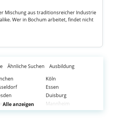
er Mischung aus traditionsreicher Industrie
like. Wer in Bochum arbeitet, findet nicht
te
Ähnliche Suchen
Ausbildung
nchen
Köln
seldorf
Essen
esden
Duisburg
nn
Mannheim
Alle anzeigen
esbaden
Mönchengladbach
inz
Mülheim an der Ruhr
ingen
Heidelberg