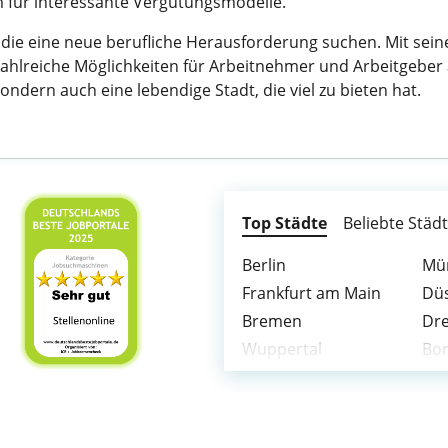
 für interessante Vergütungsmodelle.
e, die eine neue berufliche Herausforderung suchen. Mit sein
ahlreiche Möglichkeiten für Arbeitnehmer und Arbeitgeber a
ondern auch eine lebendige Stadt, die viel zu bieten hat.
Top Städte
Beliebte Städ
Berlin
Mü
Frankfurt am Main
Düs
Bremen
Dr
Wuppertal
Bo
Karlsruhe
Wi
Krefeld
Ma
Leverkusen
Sol