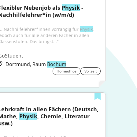
Flexibler Nebenjob als 
Physik
 - 
Nachhilfelehrer*in (w/m/d)
"...Nachhilfelehrer*innen vorrangig für 
Physik
, 
jedoch auch für alle anderen Fächer in allen 
Klassenstufen. Das bringst..."
GoStudent
Dortmund, Raum
Bochum
Homeoffice
Vollzeit
Lehrkraft in allen Fächern (Deutsch, 
Mathe, 
Physik
, Chemie, Literatur 
usw.)