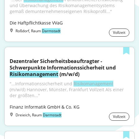
und Überwachung des Risikomanagementsystems 
gemäß demunternehmenseigenen Risikoprofil..."
Die Haftpflichtkasse VVaG
Roßdorf, Raum
Darmstadt
Vollzeit
Dezentraler Sicherheitsbeauftragter - 
Schwerpunkte Informationssicherheit und 
Risikomanagement
 (m/w/d)
"...Informationssicherheit und 
Risikomanagement
(m/w/d) Hannover, Münster, Frankfurt Vollzeit Als einer 
der größten..."
Finanz Informatik GmbH & Co. KG
Dreieich, Raum
Darmstadt
Vollzeit