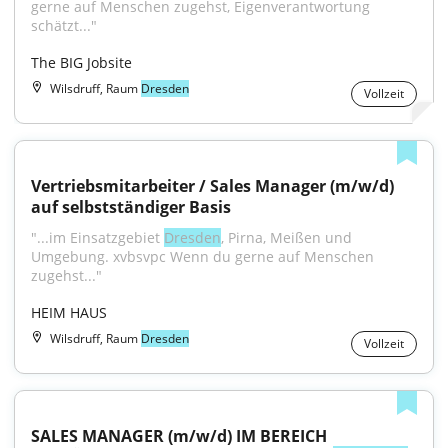
gerne auf Menschen zugehst, Eigenverantwortung 
schätzt..."
The BIG Jobsite
Wilsdruff, Raum
Dresden
Vollzeit
Vertriebsmitarbeiter / Sales Manager (m/w/d) 
auf selbstständiger Basis
"...im Einsatzgebiet 
Dresden
, Pirna, Meißen und 
Umgebung. xvbsvpc Wenn du gerne auf Menschen 
zugehst..."
HEIM HAUS
Wilsdruff, Raum
Dresden
Vollzeit
SALES MANAGER (m/w/d) IM BEREICH 