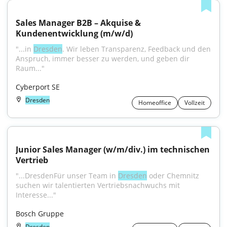
Sales Manager B2B – Akquise & 
Kundenentwicklung (m/w/d)
"...in 
Dresden
. Wir leben Transparenz, Feedback und den 
Anspruch, immer besser zu werden, und geben dir 
Raum..."
Cyberport SE
Dresden
Homeoffice
Vollzeit
Junior Sales Manager (w/m/div.) im technischen 
Vertrieb
"...DresdenFür unser Team in 
Dresden
 oder Chemnitz 
suchen wir talentierten Vertriebsnachwuchs mit 
Interesse..."
Bosch Gruppe
Dresden