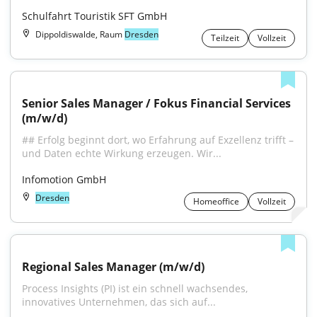
Schulfahrt Touristik SFT GmbH
Dippoldiswalde, Raum
Dresden
Teilzeit
Vollzeit
Senior Sales Manager / Fokus Financial Services 
(m/w/d)
## Erfolg beginnt dort, wo Erfahrung auf Exzellenz trifft – 
und Daten echte Wirkung erzeugen. Wir...
Infomotion GmbH
Dresden
Homeoffice
Vollzeit
Regional Sales Manager (m/w/d)
Process Insights (PI) ist ein schnell wachsendes, 
innovatives Unternehmen, das sich auf...