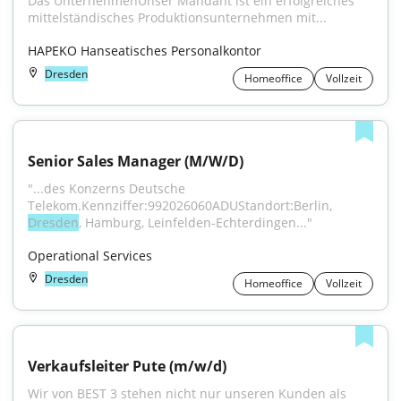
Das UnternehmenUnser Mandant ist ein erfolgreiches 
mittelständisches Produktionsunternehmen mit...
HAPEKO Hanseatisches Personalkontor
Dresden
Homeoffice
Vollzeit
Senior Sales Manager (M/W/D)
"...des Konzerns Deutsche 
Telekom.Kennziffer:992026060ADUStandort:Berlin, 
Dresden
, Hamburg, Leinfelden-Echterdingen..."
Operational Services
Dresden
Homeoffice
Vollzeit
Verkaufsleiter Pute (m/w/d)
Wir von BEST 3 stehen nicht nur unseren Kunden als 