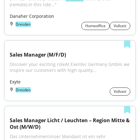
(remote).In this role..."
Danaher Corporation
Dresden
Homeoffice
Vollzeit
Sales Manager (M/F/D)
Discover your exciting roleAt Exentec Germany GmbH, we 
inspire our customers with high-quality...
Exyte
Dresden
Vollzeit
Sales Manager Licht / Leuchten – Region Mitte & 
Ost (M/W/D)
Das UnternehmenUnser Mandant ist ein sehr 