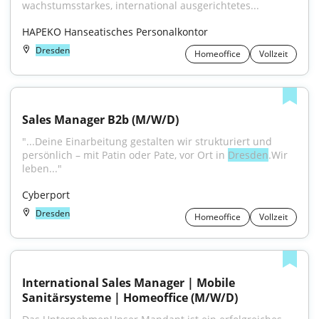
wachstumsstarkes, international ausgerichtetes...
HAPEKO Hanseatisches Personalkontor
Dresden
Homeoffice
Vollzeit
Sales Manager B2b (M/W/D)
"...Deine Einarbeitung gestalten wir strukturiert und 
persönlich – mit Patin oder Pate, vor Ort in 
Dresden
.Wir 
leben..."
Cyberport
Dresden
Homeoffice
Vollzeit
International Sales Manager | Mobile 
Sanitärsysteme | Homeoffice (M/W/D)