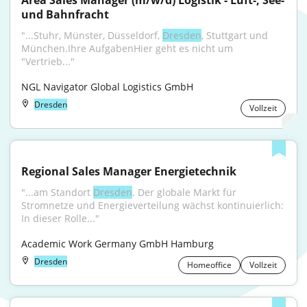
Area Sales Manager (m/w/d) Logistik - Luft-, See- 
und Bahnfracht
"...Stuhr, Münster, Düsseldorf, 
Dresden
, Stuttgart und 
München.Ihre AufgabenHier geht es nicht um 
"Vertrieb..."
NGL Navigator Global Logistics GmbH
Dresden
Vollzeit
Regional Sales Manager Energietechnik
"...am Standort 
Dresden
. Der globale Markt für 
Stromnetze und Energieverteilung wächst kontinuierlich: 
In dieser Rolle..."
Academic Work Germany GmbH Hamburg
Dresden
Homeoffice
Vollzeit