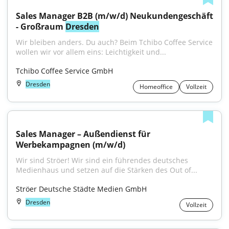
Sales Manager B2B (m/w/d) Neukundengeschäft 
- Großraum 
Dresden
Wir bleiben anders. Du auch? Beim Tchibo Coffee Service 
wollen wir vor allem eins: Leichtigkeit und...
Tchibo Coffee Service GmbH
Dresden
Homeoffice
Vollzeit
Sales Manager – Außendienst für 
Werbekampagnen (m/w/d)
Wir sind Ströer! Wir sind ein führendes deutsches 
Medienhaus und setzen auf die Stärken des Out of...
Ströer Deutsche Städte Medien GmbH
Dresden
Vollzeit