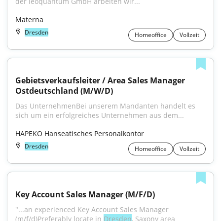
der leoquantum GmbH arbeiten wir...
Materna
Dresden
Homeoffice
Vollzeit
Gebietsverkaufsleiter / Area Sales Manager 
Ostdeutschland (M/W/D)
Das UnternehmenBei unserem Mandanten handelt es 
sich um ein erfolgreiches Unternehmen aus dem...
HAPEKO Hanseatisches Personalkontor
Dresden
Homeoffice
Vollzeit
Key Account Sales Manager (M/F/D)
"...an experienced Key Account Sales Manager 
(m/f/d)Preferably locate in 
Dresden
, Saxony area 