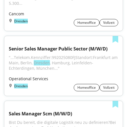
5.300...
Cancom
Dresden
Homeoffice
Vollzeit
Senior Sales Manager Public Sector (M/W/D)
"...Telekom.Kennziffer:992025080FJStandort:Frankfurt am 
Main, Berlin, 
Dresden
, Hamburg, Leinfelden-
Echterdingen, München..."
Operational Services
Dresden
Homeoffice
Vollzeit
Sales Manager Scm (M/W/D)
Bist Du bereit, die digitale Logistik neu zu definieren?Bei 