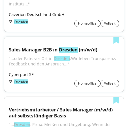
Instituts..."
Caverion Deutschland GmbH
Dresden
Homeoffice
Vollzeit
Sales Manager B2B in 
Dresden
 (m/w/d)
"...oder Pate, vor Ort in 
Dresden
.Wir leben Transparenz, 
Feedback und den Anspruch..."
Cyberport SE
Dresden
Homeoffice
Vollzeit
Vertriebsmitarbeiter / Sales Manager (m/w/d) 
auf selbstständiger Basis
"...
Dresden
, Pirna, Meißen und Umgebung. Wenn du 