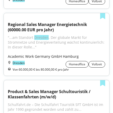
Homeoffice
Vollzeit
Regional Sales Manager Energietechnik 
(60000.00 EUR pro Jahr)
"...am Standort 
Dresden
. Der globale Markt für 
Stromnetze und Energieverteilung wächst kontinuierlich: 
In dieser Rolle..."
Academic Work Germany GmbH Hamburg
Dresden
Homeoffice
Vollzeit
Von 60.000,00 € bis 80.000,00 € pro Jahr
Product & Sales Manager Schultouristik / 
Klassenfahrten (m/w/d)
Schulfahrt.de – Die Schulfahrt Touristik SFT GmbH ist im 
Jahr 1990 gegründet worden und zählt zu...