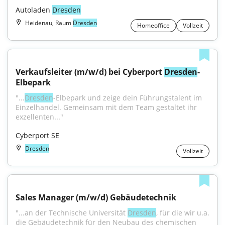
Autoladen 
Dresden
Heidenau, Raum
Dresden
Homeoffice
Vollzeit
Verkaufsleiter (m/w/d) bei Cyberport 
Dresden
-
Elbepark
"...
Dresden
-Elbepark und zeige dein Führungstalent im 
Einzelhandel. Gemeinsam mit dem Team gestaltet ihr 
exzellenten..."
Cyberport SE
Dresden
Vollzeit
Sales Manager (m/w/d) Gebäudetechnik
"...an der Technische Universität 
Dresden
, für die wir u.a. 
die Gebäudetechnik für den Neubau des chemischen 