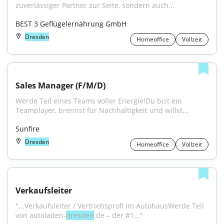
zuverlässiger Partner zur Seite, sondern auch...
BEST 3 Geflügelernährung GmbH
Dresden
Homeoffice
Vollzeit
Sales Manager (F/M/D)
Werde Teil eines Teams voller Energie!Du bist ein 
Teamplayer, brennst für Nachhaltigkeit und willst...
Sunfire
Dresden
Homeoffice
Vollzeit
Verkaufsleiter
"...Verkaufsleiter / Vertriebsprofi im AutohausWerde Teil 
von autoladen-
dresden
.de – der #1..."