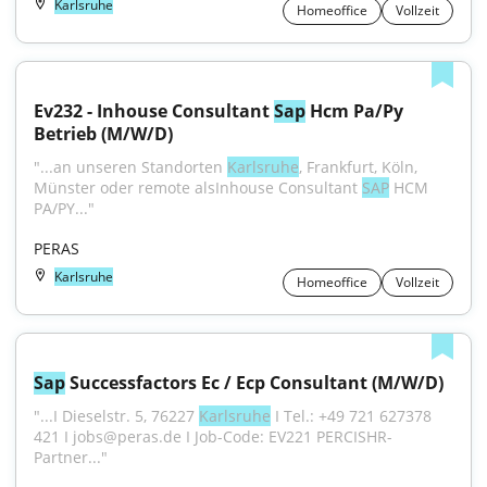
Karlsruhe
Homeoffice
Vollzeit
Ev232 - Inhouse Consultant 
Sap
 Hcm Pa/Py 
Betrieb (M/W/D)
"...an unseren Standorten 
Karlsruhe
, Frankfurt, Köln, 
Münster oder remote alsInhouse Consultant 
SAP
 HCM 
PA/PY..."
PERAS
Karlsruhe
Homeoffice
Vollzeit
Sap
 Successfactors Ec / Ecp Consultant (M/W/D)
"...I Dieselstr. 5, 76227 
Karlsruhe
 I Tel.: +49 721 627378 
421 I jobs@peras.de I Job-Code: EV221 PERCISHR-
Partner..."