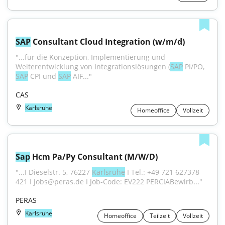
SAP
 Consultant Cloud Integration (w/m/d)
"...für die Konzeption, Implementierung und 
Weiterentwicklung von Integrationslösungen (
SAP
 PI/PO, 
SAP
 CPI und 
SAP
 AIF..."
CAS
Karlsruhe
Homeoffice
Vollzeit
Sap
 Hcm Pa/Py Consultant (M/W/D)
"...I Dieselstr. 5, 76227 
Karlsruhe
 I Tel.: +49 721 627378 
421 I jobs@peras.de I Job-Code: EV222 PERCIABewirb..."
PERAS
Karlsruhe
Homeoffice
Teilzeit
Vollzeit