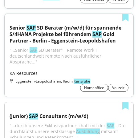
Senior 
SAP
 SD Berater (m/w/d) für spannende 
S/4HANA Projekte bei führendem 
SAP
 Gold 
Partner - Berlin - Eggenstein-Leopoldshafen
"...Senior 
SAP
 SD Berater* I Remote Work I 
deutschlandweit remote Nach ausführlicher 
Absprache..."
KA Resources
Eggenstein-Leopoldshafen, Raum
Karlsruhe
Homeoffice
Vollzeit
(Junior) 
SAP
 Consultant (m/w/d)
"...durch unsere Exklusivpartnerschaft mit der 
SAP
 - Du 
durchläufst unsere erstklassige 
Ausbildung
 mitsamt 
Schulungen und Patenkonzept..."