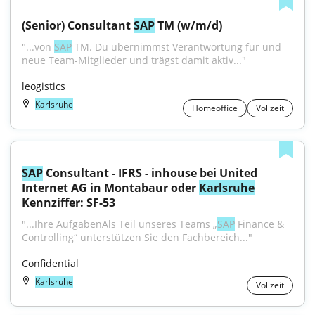
(Senior) Consultant 
SAP
 TM (w/m/d)
"...von 
SAP
 TM. Du übernimmst Verantwortung für und 
neue Team-Mitglieder und trägst damit aktiv..."
leogistics
Karlsruhe
Homeoffice
Vollzeit
SAP
 Consultant - IFRS - inhouse bei United 
Internet AG in Montabaur oder 
Karlsruhe
Kennziffer: SF-53
"...Ihre AufgabenAls Teil unseres Teams „
SAP
 Finance & 
Controlling“ unterstützen Sie den Fachbereich..."
Confidential
Karlsruhe
Vollzeit