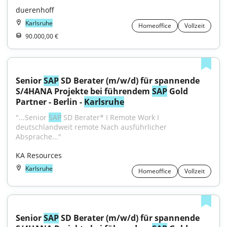
duerenhoff
Karlsruhe
Homeoffice
Vollzeit
90.000,00 €
Senior 
SAP
 SD Berater (m/w/d) für spannende 
S/4HANA Projekte bei führendem 
SAP
 Gold 
Partner - Berlin - 
Karlsruhe
"...Senior 
SAP
 SD Berater* I Remote Work I 
deutschlandweit remote Nach ausführlicher 
Absprache..."
KA Resources
Karlsruhe
Homeoffice
Vollzeit
Senior 
SAP
 SD Berater (m/w/d) für spannende 