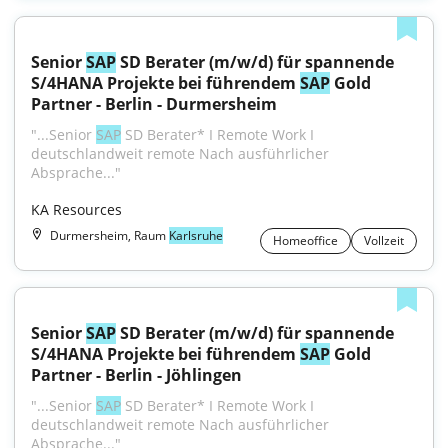
Senior 
SAP
 SD Berater (m/w/d) für spannende 
S/4HANA Projekte bei führendem 
SAP
 Gold 
Partner - Berlin - Durmersheim
"...Senior 
SAP
 SD Berater* I Remote Work I 
deutschlandweit remote Nach ausführlicher 
Absprache..."
KA Resources
Durmersheim, Raum
Karlsruhe
Homeoffice
Vollzeit
Senior 
SAP
 SD Berater (m/w/d) für spannende 
S/4HANA Projekte bei führendem 
SAP
 Gold 
Partner - Berlin - Jöhlingen
"...Senior 
SAP
 SD Berater* I Remote Work I 
deutschlandweit remote Nach ausführlicher 
Absprache..."