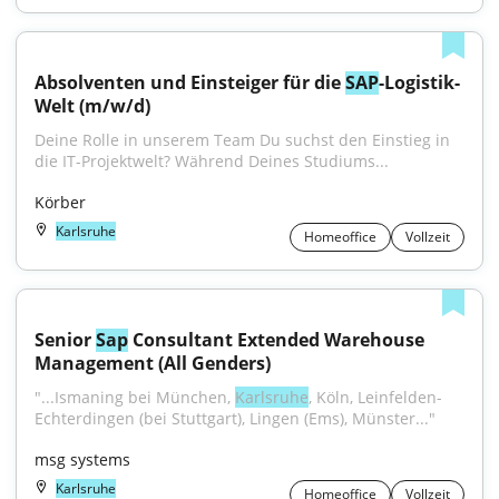
Absolventen und Einsteiger für die 
SAP
-Logistik-
Welt (m/w/d)
Deine Rolle in unserem Team Du suchst den Einstieg in 
die IT-Projektwelt? Während Deines Studiums...
Körber
Karlsruhe
Homeoffice
Vollzeit
Senior 
Sap
 Consultant Extended Warehouse 
Management (All Genders)
"...Ismaning bei München, 
Karlsruhe
, Köln, Leinfelden-
Echterdingen (bei Stuttgart), Lingen (Ems), Münster..."
msg systems
Karlsruhe
Homeoffice
Vollzeit