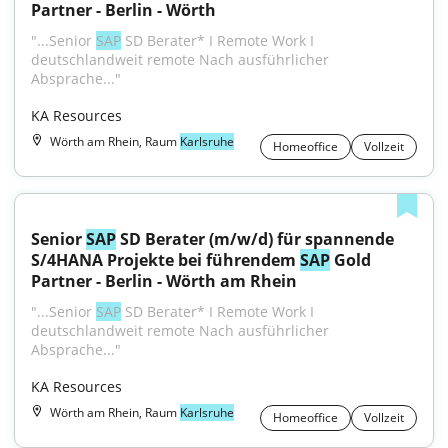
Partner - Berlin - Wörth
"...Senior 
SAP
 SD Berater* I Remote Work I 
deutschlandweit remote Nach ausführlicher 
Absprache..."
KA Resources
Wörth am Rhein, Raum
Karlsruhe
Homeoffice
Vollzeit
Senior 
SAP
 SD Berater (m/w/d) für spannende 
S/4HANA Projekte bei führendem 
SAP
 Gold 
Partner - Berlin - Wörth am Rhein
"...Senior 
SAP
 SD Berater* I Remote Work I 
deutschlandweit remote Nach ausführlicher 
Absprache..."
KA Resources
Wörth am Rhein, Raum
Karlsruhe
Homeoffice
Vollzeit