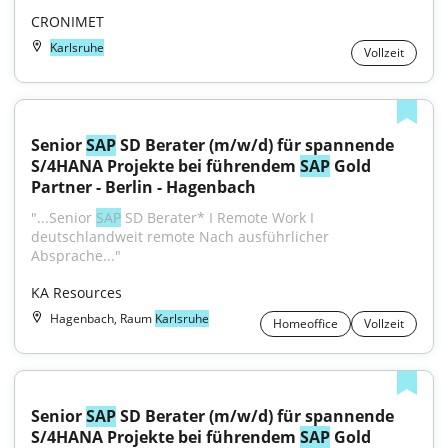
CRONIMET
Karlsruhe
Vollzeit
Senior 
SAP
 SD Berater (m/w/d) für spannende 
S/4HANA Projekte bei führendem 
SAP
 Gold 
Partner - Berlin - Hagenbach
"...Senior 
SAP
 SD Berater* I Remote Work I 
deutschlandweit remote Nach ausführlicher 
Absprache..."
KA Resources
Hagenbach, Raum
Karlsruhe
Homeoffice
Vollzeit
Senior 
SAP
 SD Berater (m/w/d) für spannende 
S/4HANA Projekte bei führendem 
SAP
 Gold 