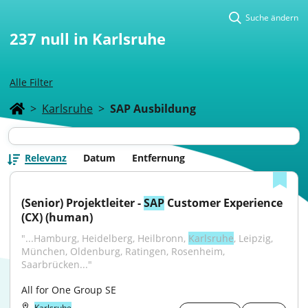
Suche ändern
237
null in Karlsruhe
Alle Filter
>
Karlsruhe
>
SAP Ausbildung
Relevanz
Datum
Entfernung
(Senior) Projektleiter - 
SAP
 Customer Experience 
(CX) (human)
"...Hamburg, Heidelberg, Heilbronn, 
Karlsruhe
, Leipzig, 
München, Oldenburg, Ratingen, Rosenheim, 
Saarbrücken..."
All for One Group SE
Karlsruhe