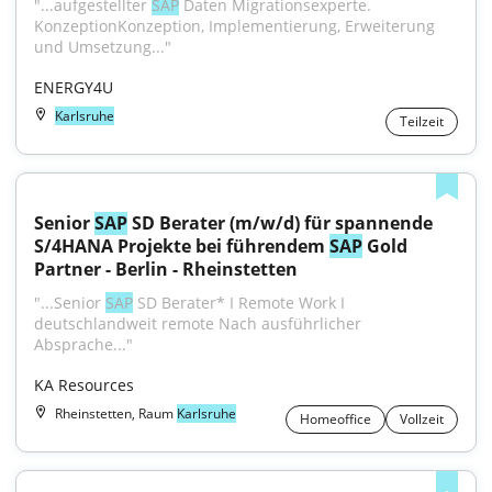
"...aufgestellter 
SAP
 Daten Migrationsexperte. 
KonzeptionKonzeption, Implementierung, Erweiterung 
und Umsetzung..."
ENERGY4U
Karlsruhe
Teilzeit
Senior 
SAP
 SD Berater (m/w/d) für spannende 
S/4HANA Projekte bei führendem 
SAP
 Gold 
Partner - Berlin - Rheinstetten
"...Senior 
SAP
 SD Berater* I Remote Work I 
deutschlandweit remote Nach ausführlicher 
Absprache..."
KA Resources
Rheinstetten, Raum
Karlsruhe
Homeoffice
Vollzeit