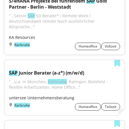
S/4HANA Projekte bei führendem 
SAP
 Gold 
Partner - Berlin - Weststadt
"...Senior 
SAP
 SD Berater* I Remote Work I 
deutschlandweit remote Nach ausführlicher 
Absprache..."
KA Resources
Karlsruhe
Homeoffice
Vollzeit
SAP
 Junior Berater (a-z*) (m/w/d)
"...u.a. in München, 
Karlsruhe
, Ratingen, Bielefeld - 
flexible Arbeitszeiten, Home Office..."
untersee Unternehmensberatung
Karlsruhe
Homeoffice
Teilzeit