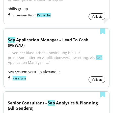
abilis group
Stutensee, Raum
Karlsruhe
Vollzeit
Sap
 Application Manager – Lead To Cash 
(M/W/D)
"...von der klassischen Entwicklung hin zur 
prozessorientierten Applikationsverantwortung. Als 
SAP
Application Manager –..."
SVA System Vertrieb Alexander
Karlsruhe
Vollzeit
Senior Consultant - 
Sap
 Analytics & Planning 
(All Genders)