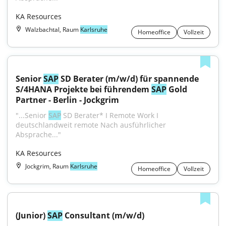
KA Resources
Walzbachtal, Raum
Karlsruhe
Homeoffice
Vollzeit
Senior 
SAP
 SD Berater (m/w/d) für spannende 
S/4HANA Projekte bei führendem 
SAP
 Gold 
Partner - Berlin - Jockgrim
"...Senior 
SAP
 SD Berater* I Remote Work I 
deutschlandweit remote Nach ausführlicher 
Absprache..."
KA Resources
Jockgrim, Raum
Karlsruhe
Homeoffice
Vollzeit
(Junior) 
SAP
 Consultant (m/w/d)