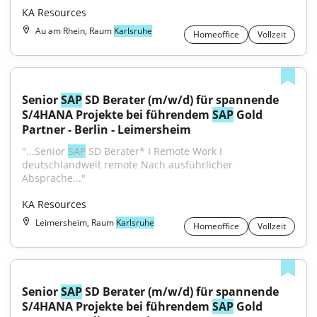
KA Resources
Au am Rhein, Raum
Karlsruhe
Homeoffice
Vollzeit
Senior 
SAP
 SD Berater (m/w/d) für spannende 
S/4HANA Projekte bei führendem 
SAP
 Gold 
Partner - Berlin - Leimersheim
"...Senior 
SAP
 SD Berater* I Remote Work I 
deutschlandweit remote Nach ausführlicher 
Absprache..."
KA Resources
Leimersheim, Raum
Karlsruhe
Homeoffice
Vollzeit
Senior 
SAP
 SD Berater (m/w/d) für spannende 
S/4HANA Projekte bei führendem 
SAP
 Gold 