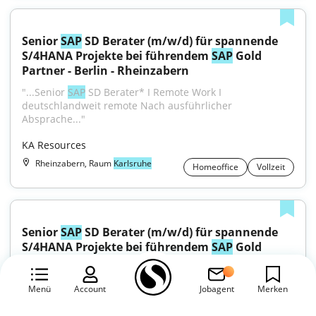
Senior 
SAP
 SD Berater (m/w/d) für spannende 
S/4HANA Projekte bei führendem 
SAP
 Gold 
Partner - Berlin - Rheinzabern
"...Senior 
SAP
 SD Berater* I Remote Work I 
deutschlandweit remote Nach ausführlicher 
Absprache..."
KA Resources
Rheinzabern, Raum
Karlsruhe
Homeoffice
Vollzeit
Senior 
SAP
 SD Berater (m/w/d) für spannende 
S/4HANA Projekte bei führendem 
SAP
 Gold 
Partner - Berlin - Hatzenbühl
"...Senior 
SAP
 SD Berater* I Remote Work I 
Menü
Account
Jobagent
Merken
deutschlandweit remote Nach ausführlicher 
Absprache..."