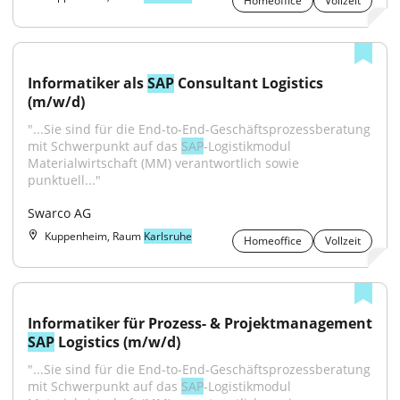
Homeoffice
Vollzeit
Informatiker als 
SAP
 Consultant Logistics 
(m/w/d)
"...Sie sind für die End-to-End-Geschäftsprozessberatung 
mit Schwerpunkt auf das 
SAP
-Logistikmodul 
Materialwirtschaft (MM) verantwortlich sowie 
punktuell..."
Swarco AG
Kuppenheim, Raum
Karlsruhe
Homeoffice
Vollzeit
SAP
 Logistics (m/w/d)
"...Sie sind für die End-to-End-Geschäftsprozessberatung 
mit Schwerpunkt auf das 
SAP
-Logistikmodul 