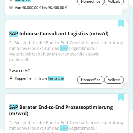
Homeoffice
Vollzeit
Von 40.800,00 € bis 98.400,00 €
SAP
 Inhouse Consultant Logistics (m/w/d)
"...Sie sind für die End-to-End-Geschäftsprozessberatung 
mit Schwerpunkt auf das 
SAP
-Logistikmodul 
Materialwirtschaft (MM) verantwortlich sowie 
punktuell..."
Swarco AG
Kuppenheim, Raum
Karlsruhe
Homeoffice
Vollzeit
SAP
 Berater End-to-End Prozessoptimierung 
(m/w/d)
"...Sie sind für die End-to-End-Geschäftsprozessberatung 
mit Schwerpunkt auf das 
SAP
-Logistikmodul 