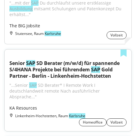
"...mit der 
SAP
 Du durchläufst unsere erstklassige 
Ausbildung
 mitsamt Schulungen und Patenkonzept Du 
erhältst..."
The BIG Jobsite
Stutensee, Raum
Karlsruhe
Vollzeit
Senior 
SAP
 SD Berater (m/w/d) für spannende 
S/4HANA Projekte bei führendem 
SAP
 Gold 
Partner - Berlin - Linkenheim-Hochstetten
"...Senior 
SAP
 SD Berater* I Remote Work I 
deutschlandweit remote Nach ausführlicher 
Absprache..."
KA Resources
Linkenheim-Hochstetten, Raum
Karlsruhe
Homeoffice
Vollzeit