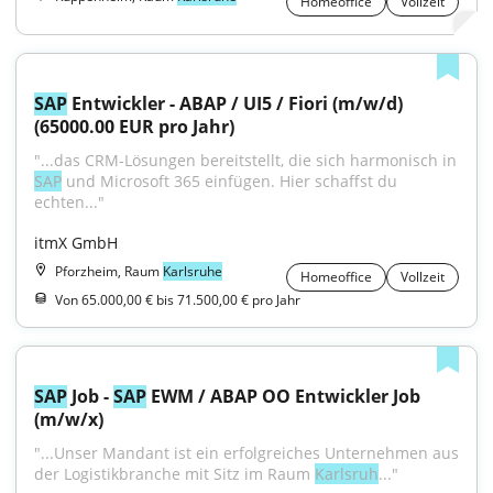
Homeoffice
Vollzeit
SAP
 Entwickler - ABAP / UI5 / Fiori (m/w/d) 
(65000.00 EUR pro Jahr)
"...das CRM-Lösungen bereitstellt, die sich harmonisch in 
SAP
 und Microsoft 365 einfügen. Hier schaffst du 
echten..."
itmX GmbH
Pforzheim, Raum
Karlsruhe
Homeoffice
Vollzeit
Von 65.000,00 € bis 71.500,00 € pro Jahr
SAP
 Job - 
SAP
 EWM / ABAP OO Entwickler Job 
(m/w/x)
"...Unser Mandant ist ein erfolgreiches Unternehmen aus 
der Logistikbranche mit Sitz im Raum 
Karlsruh
..."