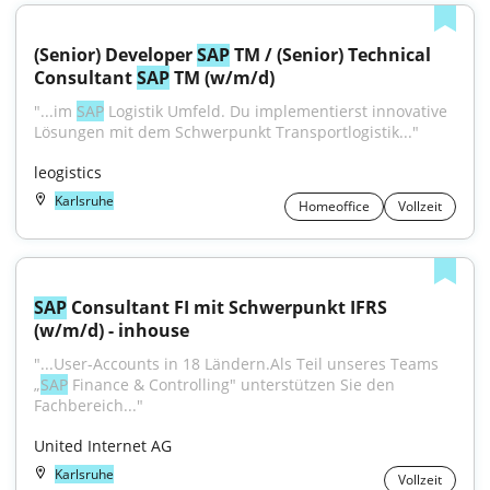
(Senior) Developer 
SAP
 TM / (Senior) Technical 
Consultant 
SAP
 TM (w/m/d)
"...im 
SAP
 Logistik Umfeld. Du implementierst innovative 
Lösungen mit dem Schwerpunkt Transportlogistik..."
leogistics
Karlsruhe
Homeoffice
Vollzeit
SAP
 Consultant FI mit Schwerpunkt IFRS 
(w/m/d) - inhouse
"...User-Accounts in 18 Ländern.Als Teil unseres Teams 
„
SAP
 Finance & Controlling" unterstützen Sie den 
Fachbereich..."
United Internet AG
Karlsruhe
Vollzeit