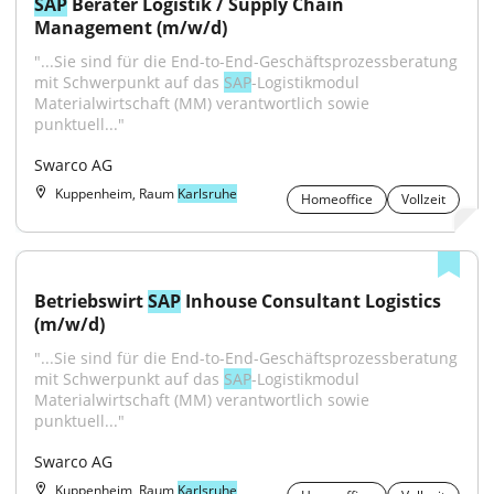
SAP
 Berater Logistik / Supply Chain 
Management (m/w/d)
"...Sie sind für die End-to-End-Geschäftsprozessberatung 
mit Schwerpunkt auf das 
SAP
-Logistikmodul 
Materialwirtschaft (MM) verantwortlich sowie 
punktuell..."
Swarco AG
Kuppenheim, Raum
Karlsruhe
Homeoffice
Vollzeit
Betriebswirt 
SAP
 Inhouse Consultant Logistics 
(m/w/d)
"...Sie sind für die End-to-End-Geschäftsprozessberatung 
mit Schwerpunkt auf das 
SAP
-Logistikmodul 
Materialwirtschaft (MM) verantwortlich sowie 
punktuell..."
Swarco AG
Kuppenheim, Raum
Karlsruhe