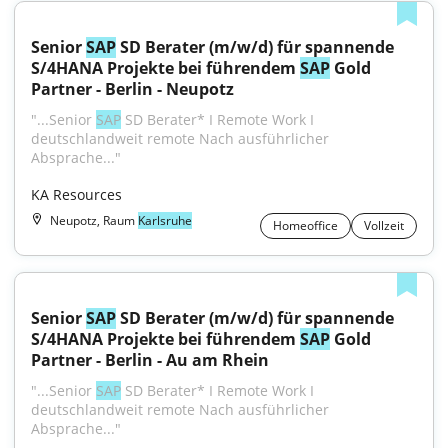
Senior 
SAP
 SD Berater (m/w/d) für spannende 
S/4HANA Projekte bei führendem 
SAP
 Gold 
Partner - Berlin - Neupotz
"...Senior 
SAP
 SD Berater* I Remote Work I 
deutschlandweit remote Nach ausführlicher 
Absprache..."
KA Resources
Neupotz, Raum
Karlsruhe
Homeoffice
Vollzeit
Senior 
SAP
 SD Berater (m/w/d) für spannende 
S/4HANA Projekte bei führendem 
SAP
 Gold 
Partner - Berlin - Au am Rhein
"...Senior 
SAP
 SD Berater* I Remote Work I 
deutschlandweit remote Nach ausführlicher 
Absprache..."