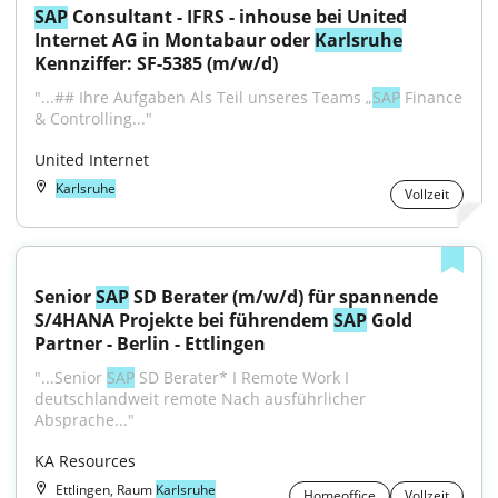
SAP
 Consultant - IFRS - inhouse bei United 
Internet AG in Montabaur oder 
Karlsruhe
Kennziffer: SF-5385 (m/w/d)
"...## Ihre Aufgaben Als Teil unseres Teams „
SAP
 Finance 
& Controlling..."
United Internet
Karlsruhe
Vollzeit
Senior 
SAP
 SD Berater (m/w/d) für spannende 
S/4HANA Projekte bei führendem 
SAP
 Gold 
Partner - Berlin - Ettlingen
"...Senior 
SAP
 SD Berater* I Remote Work I 
deutschlandweit remote Nach ausführlicher 
Absprache..."
KA Resources
Ettlingen, Raum
Karlsruhe
Homeoffice
Vollzeit