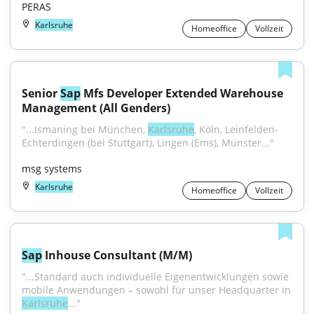
PERAS
Karlsruhe
Homeoffice
Vollzeit
Senior 
Sap
 Mfs Developer Extended Warehouse 
Management (All Genders)
"...Ismaning bei München, 
Karlsruhe
, Köln, Leinfelden-
Echterdingen (bei Stuttgart), Lingen (Ems), Münster..."
msg systems
Karlsruhe
Homeoffice
Vollzeit
Sap
 Inhouse Consultant (M/M)
"...Standard auch individuelle Eigenentwicklungen sowie 
mobile Anwendungen – sowohl für unser Headquarter in 
Karlsruhe
..."