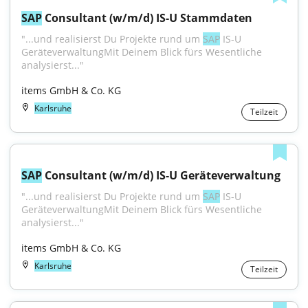
SAP
 Consultant (w/m/d) IS-U Stammdaten
"...und realisierst Du Projekte rund um 
SAP
 IS-U 
GeräteverwaltungMit Deinem Blick fürs Wesentliche 
analysierst..."
items GmbH & Co. KG
Karlsruhe
Teilzeit
SAP
 Consultant (w/m/d) IS-U Geräteverwaltung
"...und realisierst Du Projekte rund um 
SAP
 IS-U 
GeräteverwaltungMit Deinem Blick fürs Wesentliche 
analysierst..."
items GmbH & Co. KG
Karlsruhe
Teilzeit