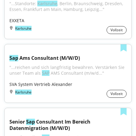
"...Standorte: 
Karlsruhe
, Berlin, Braunschweig, Dresden, 
Essen, Frankfurt am Main, Hamburg, Leipzig..."
EXXETA
Karlsruhe
Vollzeit
Sap
 Ams Consultant (M/W/D)
"...reichen und sich langfristig bewähren. Verstärken Sie 
unser Team als 
SAP
 AMS Consultant (m/w/d..."
SVA System Vertrieb Alexander
Karlsruhe
Vollzeit
Senior 
Sap
 Consultant Im Bereich 
Datenmigration (M/W/D)