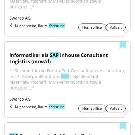
Materialwirtschaft (MM) verantwortlich sowie 
punktuell..."
Swarco AG
Kuppenheim, Raum
Karlsruhe
Homeoffice
Vollzeit
Informatiker als 
SAP
 Inhouse Consultant 
Logistics (m/w/d)
"...Sie sind für die End-to-End-Geschäftsprozessberatung 
mit Schwerpunkt auf das 
SAP
-Logistikmodul 
Materialwirtschaft (MM) verantwortlich sowie 
punktuell..."
Swarco AG
Kuppenheim, Raum
Karlsruhe
Homeoffice
Vollzeit