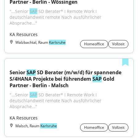
Partner - Berlin - Wössingen
"...Senior 
SAP
 SD Berater* I Remote Work I 
deutschlandweit remote Nach ausführlicher 
Absprache..."
KA Resources
Walzbachtal, Raum
Karlsruhe
Homeoffice
Vollzeit
Senior 
SAP
 SD Berater (m/w/d) für spannende 
S/4HANA Projekte bei führendem 
SAP
 Gold 
Partner - Berlin - Malsch
"...Senior 
SAP
 SD Berater* I Remote Work I 
deutschlandweit remote Nach ausführlicher 
Absprache..."
KA Resources
Malsch, Raum
Karlsruhe
Homeoffice
Vollzeit