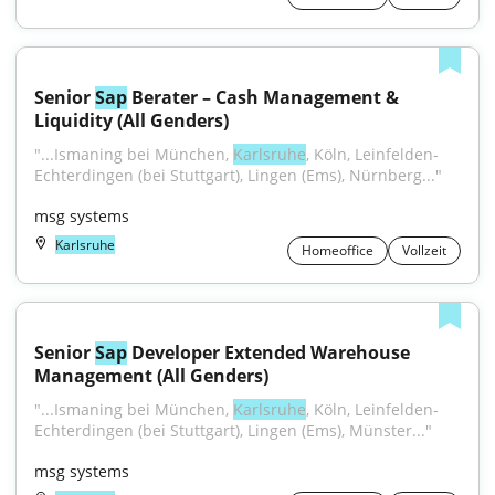
Senior 
Sap
 Berater – Cash Management & 
Liquidity (All Genders)
"...Ismaning bei München, 
Karlsruhe
, Köln, Leinfelden-
Echterdingen (bei Stuttgart), Lingen (Ems), Nürnberg..."
msg systems
Karlsruhe
Homeoffice
Vollzeit
Senior 
Sap
 Developer Extended Warehouse 
Management (All Genders)
"...Ismaning bei München, 
Karlsruhe
, Köln, Leinfelden-
Echterdingen (bei Stuttgart), Lingen (Ems), Münster..."
msg systems