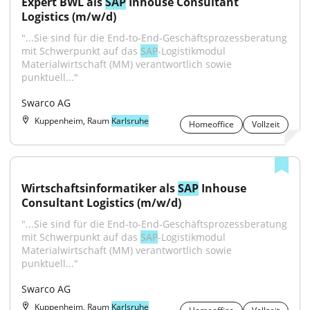
Expert BWL als 
SAP
 Inhouse Consultant 
Logistics (m/w/d)
"...Sie sind für die End-to-End-Geschäftsprozessberatung 
mit Schwerpunkt auf das 
SAP
-Logistikmodul 
Materialwirtschaft (MM) verantwortlich sowie 
punktuell..."
Swarco AG
Kuppenheim, Raum
Karlsruhe
Homeoffice
Vollzeit
Wirtschaftsinformatiker als 
SAP
 Inhouse 
Consultant Logistics (m/w/d)
"...Sie sind für die End-to-End-Geschäftsprozessberatung 
mit Schwerpunkt auf das 
SAP
-Logistikmodul 
Materialwirtschaft (MM) verantwortlich sowie 
punktuell..."
Swarco AG
Kuppenheim, Raum
Karlsruhe