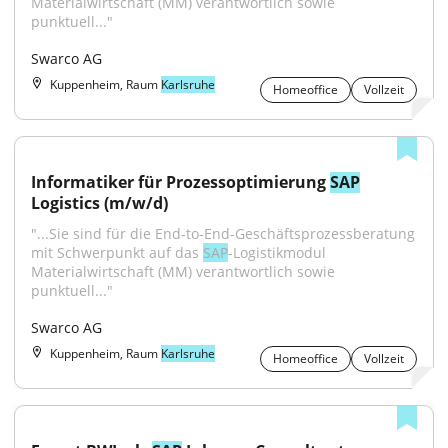
Materialwirtschaft (MM) verantwortlich sowie 
punktuell..."
Swarco AG
Kuppenheim, Raum
Karlsruhe
Homeoffice
Vollzeit
Informatiker für Prozessoptimierung 
SAP
Logistics (m/w/d)
"...Sie sind für die End-to-End-Geschäftsprozessberatung 
mit Schwerpunkt auf das 
SAP
-Logistikmodul 
Materialwirtschaft (MM) verantwortlich sowie 
punktuell..."
Swarco AG
Kuppenheim, Raum
Karlsruhe
Homeoffice
Vollzeit