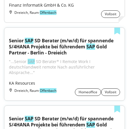
Finanz Informatik GmbH & Co. KG
Dreieich, Raum
Offenbach
Vollzeit
Senior 
SAP
 SD Berater (m/w/d) für spannende 
S/4HANA Projekte bei führendem 
SAP
 Gold 
Partner - Berlin - Dreieich
"...Senior 
SAP
 SD Berater* I Remote Work I 
deutschlandweit remote Nach ausführlicher 
Absprache..."
KA Resources
Dreieich, Raum
Offenbach
Homeoffice
Vollzeit
Senior 
SAP
 SD Berater (m/w/d) für spannende 
S/4HANA Projekte bei führendem 
SAP
 Gold 