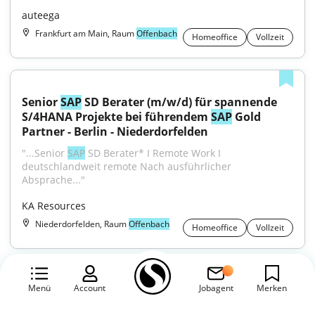
auteega
Frankfurt am Main, Raum
Offenbach
Homeoffice
Vollzeit
Senior 
SAP
 SD Berater (m/w/d) für spannende 
S/4HANA Projekte bei führendem 
SAP
 Gold 
Partner - Berlin - Niederdorfelden
"...Senior 
SAP
 SD Berater* I Remote Work I 
deutschlandweit remote Nach ausführlicher 
Absprache..."
KA Resources
Niederdorfelden, Raum
Offenbach
Homeoffice
Vollzeit
Menü
Account
Jobagent
Merken
Senior Testmanager 
Sap
 (All Genders)
"...dass ihre Qualitätsprozesse und Methoden den 