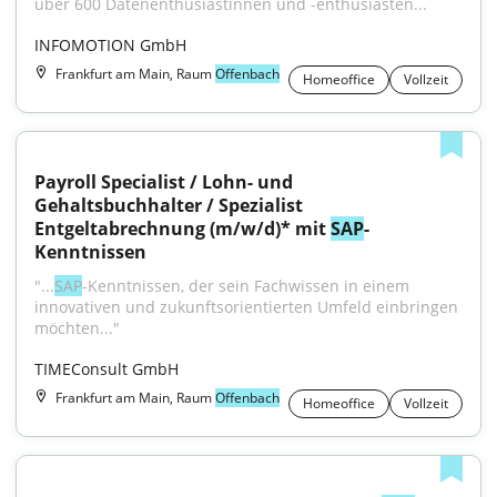
über 600 Datenenthusiastinnen und -enthusiasten...
INFOMOTION GmbH
Frankfurt am Main, Raum
Offenbach
Homeoffice
Vollzeit
Payroll Specialist / Lohn- und 
Gehaltsbuchhalter / Spezialist 
Entgeltabrechnung (m/w/d)* mit 
SAP
-
Kenntnissen
"...
SAP
-Kenntnissen, der sein Fachwissen in einem 
innovativen und zukunftsorientierten Umfeld einbringen 
möchten..."
TIMEConsult GmbH
Frankfurt am Main, Raum
Offenbach
Homeoffice
Vollzeit