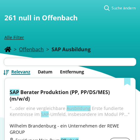
Suche ändern
261
null in Offenbach
Alle Filter
>
Offenbach
>
SAP Ausbildung
Relevanz
Datum
Entfernung
SAP
 Berater Produktion (PP, PP/DS/MES) 
(m/w/d)
"...oder eine vergleichbare 
Ausbildung
 Erste fundierte 
Kenntnisse im 
SAP
-Umfeld, insbesondere im Modul PP..."
Wilhelm Brandenburg - ein Unternehmen der REWE 
GROUP