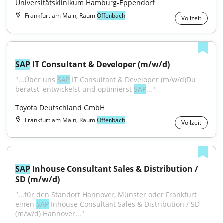
Universitätsklinikum Hamburg-Eppendorf
Frankfurt am Main, Raum
Offenbach
Vollzeit
SAP
 IT Consultant & Developer (m/w/d)
"...Über uns 
SAP
 IT Consultant & Developer (m/w/d)Du 
berätst, entwickelst und optimierst 
SAP
..."
Toyota Deutschland GmbH
Frankfurt am Main, Raum
Offenbach
Vollzeit
SAP
 Inhouse Consultant Sales & Distribution / 
SD (m/w/d)
"...für den Standort Hannover, Münster oder Frankfurt 
einen 
SAP
 Inhouse Consultant Sales & Distribution / SD 
(m/w/d) Hannover..."