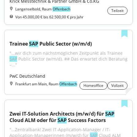
Krick Messtechnik & Partner GmbH & Co.KG
Langenselbold, Raum
Offenbach
Teilzeit
Von 45.000,00 € bis 62.500,00 € pro Jahr
Trainee 
SAP
 Public Sector (w/m/d)
"...wir dich zum nächstmöglichen Zeitpunkt als Trainee 
SAP
 Public Sector (w/m/d). ## Das erwartet dich Beratung 
–..."
PwC Deutschland
Frankfurt am Main, Raum
Offenbach
Homeoffice
Vollzeit
Zwei IT-Solution Architects (m/w/d) für 
SAP
Cloud ALM oder für 
SAP
 Success Factors
"...Zentralbank! Zwei IT-Application-Manager / IT-
Application-Managerinnen (m/w/d) für 
SAP
 Cloud ALM 