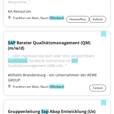
Absprache..."
KA Resources
Frankfurt am Main, Raum
Offenbach
Homeoffice
Vollzeit
SAP
 Berater Qualitätsmanagement (QM) 
(m/w/d)
"...oder Ingenieursbereich oder eine vergleichbare 
Ausbildung
 Fundierte Kenntnisse im 
SAP
Qualitätsmanagement (QM) inkl..."
Wilhelm Brandenburg - ein Unternehmen der REWE 
GROUP
Frankfurt am Main, Raum
Offenbach
Teilzeit
Gruppenleitung 
Sap
 Abap Entwicklung (Ux) 