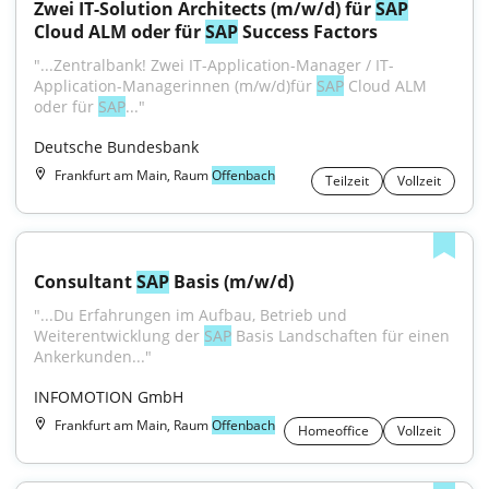
Zwei IT-Solution Architects (m/w/d) für 
SAP
Cloud ALM oder für 
SAP
 Success Factors
"...Zentralbank! Zwei IT-Application-Manager / IT-
Application-Managerinnen (m/w/d)für 
SAP
 Cloud ALM 
oder für 
SAP
..."
Deutsche Bundesbank
Frankfurt am Main, Raum
Offenbach
Teilzeit
Vollzeit
Consultant 
SAP
 Basis (m/w/d)
"...Du Erfahrungen im Aufbau, Betrieb und 
Weiterentwicklung der 
SAP
 Basis Landschaften für einen 
Ankerkunden..."
INFOMOTION GmbH
Frankfurt am Main, Raum
Offenbach
Homeoffice
Vollzeit