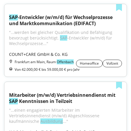
SAP
-Entwickler (w/m/d) für Wechselprozesse 
und Marktkommunikation (EDIFACT)
"...werden bei gleicher Qualifikation und Befähigung 
bevorzugt berücksichtigt. 
SAP
-Entwickler (w/m/d) für 
Wechselprozesse..."
COUNT+CARE GmbH & Co. KG
Frankfurt am Main, Raum
Offenbach
Homeoffice
Vollzeit
Von 42.000,00 € bis 59.000,00 € pro Jahr
Mitarbeiter (m/w/d) Vertriebsinnendienst mit 
SAP
 Kenntnissen in Teilzeit
"...einen engagierten Mitarbeiter im 
Vertriebsinnendienst (m/w/d) Abgeschlossene 
kaufmännische 
Ausbildung
..."