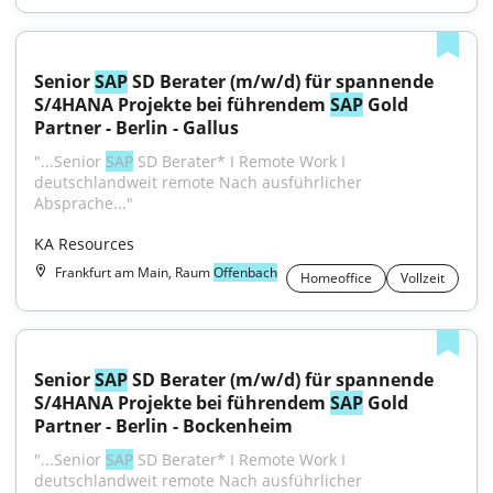
Senior 
SAP
 SD Berater (m/w/d) für spannende 
S/4HANA Projekte bei führendem 
SAP
 Gold 
Partner - Berlin - Gallus
"...Senior 
SAP
 SD Berater* I Remote Work I 
deutschlandweit remote Nach ausführlicher 
Absprache..."
KA Resources
Frankfurt am Main, Raum
Offenbach
Homeoffice
Vollzeit
Senior 
SAP
 SD Berater (m/w/d) für spannende 
S/4HANA Projekte bei führendem 
SAP
 Gold 
Partner - Berlin - Bockenheim
"...Senior 
SAP
 SD Berater* I Remote Work I 
deutschlandweit remote Nach ausführlicher 