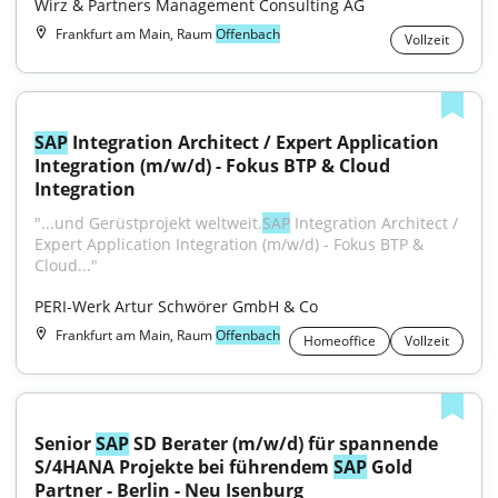
Wirz & Partners Management Consulting AG
Frankfurt am Main, Raum
Offenbach
Vollzeit
SAP
 Integration Architect / Expert Application 
Integration (m/w/d) - Fokus BTP & Cloud 
Integration
"...und Gerüstprojekt weltweit.
SAP
 Integration Architect / 
Expert Application Integration (m/w/d) - Fokus BTP & 
Cloud..."
PERI-Werk Artur Schwörer GmbH & Co
Frankfurt am Main, Raum
Offenbach
Homeoffice
Vollzeit
Senior 
SAP
 SD Berater (m/w/d) für spannende 
S/4HANA Projekte bei führendem 
SAP
 Gold 
Partner - Berlin - Neu Isenburg