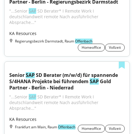
Partner - Berlin - Regierungsbezirk Darmstadt
"...Senior 
SAP
 SD Berater* I Remote Work I 
deutschlandweit remote Nach ausführlicher 
Absprache..."
KA Resources
Regierungsbezirk Darmstadt, Raum
Offenbach
Homeoffice
Vollzeit
Senior 
SAP
 SD Berater (m/w/d) für spannende 
S/4HANA Projekte bei führendem 
SAP
 Gold 
Partner - Berlin - Niederrad
"...Senior 
SAP
 SD Berater* I Remote Work I 
deutschlandweit remote Nach ausführlicher 
Absprache..."
KA Resources
Frankfurt am Main, Raum
Offenbach
Homeoffice
Vollzeit