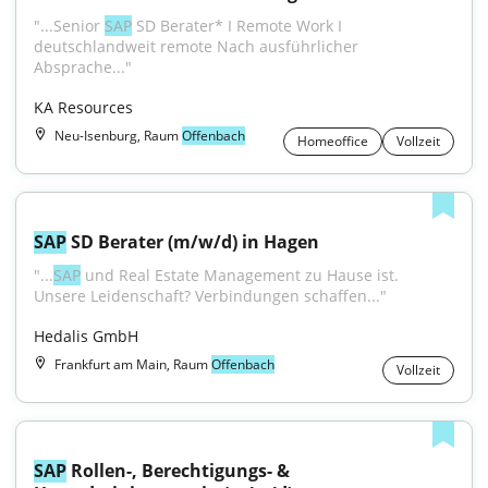
"...Senior 
SAP
 SD Berater* I Remote Work I 
deutschlandweit remote Nach ausführlicher 
Absprache..."
KA Resources
Neu-Isenburg, Raum
Offenbach
Homeoffice
Vollzeit
SAP
 SD Berater (m/w/d) in Hagen
"...
SAP
 und Real Estate Management zu Hause ist. 
Unsere Leidenschaft? Verbindungen schaffen..."
Hedalis GmbH
Frankfurt am Main, Raum
Offenbach
Vollzeit
SAP
 Rollen-, Berechtigungs- & 