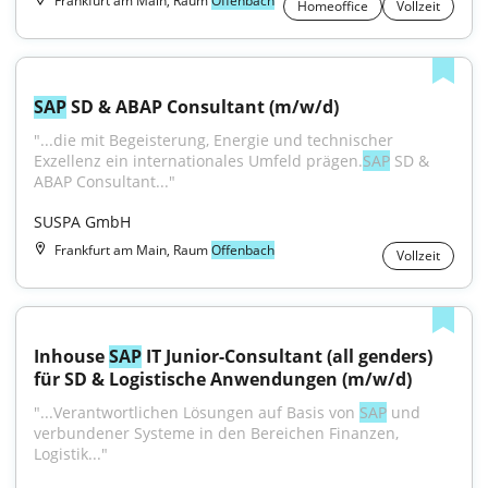
Frankfurt am Main, Raum
Offenbach
Homeoffice
Vollzeit
SAP
 SD & ABAP Consultant (m/w/d)
"...die mit Begeisterung, Energie und technischer 
Exzellenz ein internationales Umfeld prägen.
SAP
 SD & 
ABAP Consultant..."
SUSPA GmbH
Frankfurt am Main, Raum
Offenbach
Vollzeit
Inhouse 
SAP
 IT Junior-Consultant (all genders) 
für SD & Logistische Anwendungen (m/w/d)
"...Verantwortlichen Lösungen auf Basis von 
SAP
 und 
verbundener Systeme in den Bereichen Finanzen, 
Logistik..."