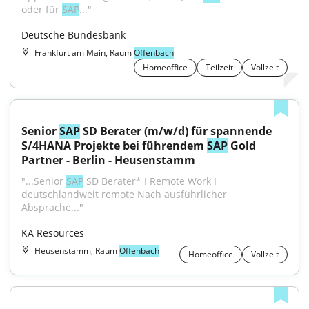
oder für 
SAP
..."
Deutsche Bundesbank
Frankfurt am Main, Raum
Offenbach
Homeoffice
Teilzeit
Vollzeit
Senior 
SAP
 SD Berater (m/w/d) für spannende 
S/4HANA Projekte bei führendem 
SAP
 Gold 
Partner - Berlin - Heusenstamm
"...Senior 
SAP
 SD Berater* I Remote Work I 
deutschlandweit remote Nach ausführlicher 
Absprache..."
KA Resources
Heusenstamm, Raum
Offenbach
Homeoffice
Vollzeit