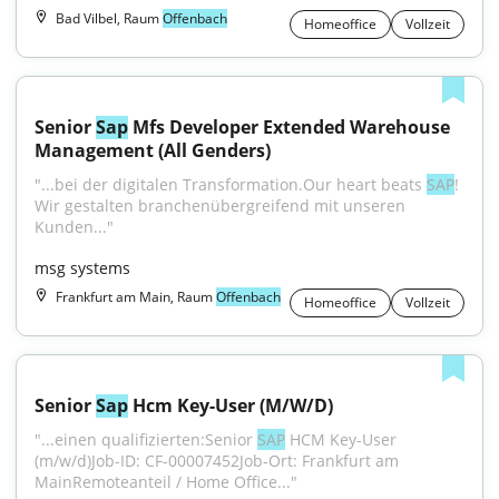
Bad Vilbel, Raum
Offenbach
Homeoffice
Vollzeit
Senior 
Sap
 Mfs Developer Extended Warehouse 
Management (All Genders)
"...bei der digitalen Transformation.Our heart beats 
SAP
! 
Wir gestalten branchenübergreifend mit unseren 
Kunden..."
msg systems
Frankfurt am Main, Raum
Offenbach
Homeoffice
Vollzeit
Senior 
Sap
 Hcm Key-User (M/W/D)
"...einen qualifizierten:Senior 
SAP
 HCM Key-User 
(m/w/d)Job-ID: CF-00007452Job-Ort: Frankfurt am 
MainRemoteanteil / Home Office..."