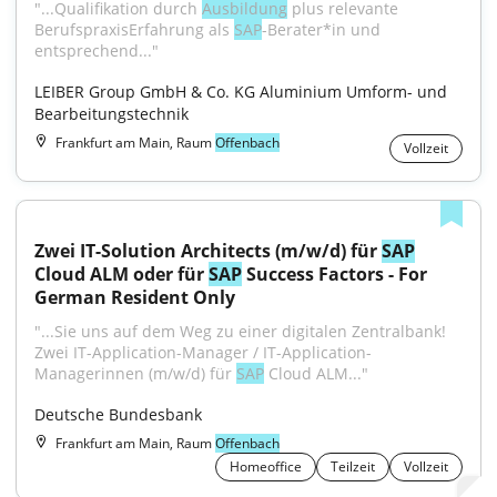
"...Qualifikation durch 
Ausbildung
 plus relevante 
BerufspraxisErfahrung als 
SAP
-Berater*in und 
entsprechend..."
LEIBER Group GmbH & Co. KG Aluminium Umform- und 
Bearbeitungstechnik
Frankfurt am Main, Raum
Offenbach
Vollzeit
Zwei IT-Solution Architects (m/w/d) für 
SAP
Cloud ALM oder für 
SAP
 Success Factors - For 
German Resident Only
"...Sie uns auf dem Weg zu einer digitalen Zentralbank! 
Zwei IT-Application-Manager / IT-Application-
Managerinnen (m/w/d) für 
SAP
 Cloud ALM..."
Deutsche Bundesbank
Frankfurt am Main, Raum
Offenbach
Homeoffice
Teilzeit
Vollzeit