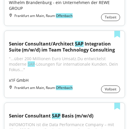
Wilhelm Brandenburg - ein Unternehmen der REWE 
GROUP
Frankfurt am Main, Raum
Offenbach
Teilzeit
Senior Consultant/Architect 
SAP
 Integration 
Suite (m/w/d) im Team Technology Consulting
"...über 200 Millionen Euro Umsatz.Du entwickelst 
moderne 
SAP
-Lösungen für internationale Kunden. Dein 
Fokus..."
x1F GmbH
Frankfurt am Main, Raum
Offenbach
Vollzeit
Senior Consultant 
SAP
 Basis (m/w/d)
INFOMOTION ist die Data Performance Company – mit 