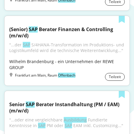
Frankfurt am Main, Raum
Offenbach
Teilzeit
(Senior) 
SAP
 Berater Finanzen & Controlling 
(m/w/d)
"...der 
SAP
 S/4HANA-Transformation im Produktions- und 
Logistikumfeld wird die technische Weiterentwicklung..."
Wilhelm Brandenburg - ein Unternehmen der REWE 
GROUP
Frankfurt am Main, Raum
Offenbach
Teilzeit
Senior 
SAP
 Berater Instandhaltung (PM / EAM) 
(m/w/d)
"...oder eine vergleichbare 
Ausbildung
 Fundierte 
Kenntnisse in 
SAP
 PM oder 
SAP
 EAM inkl. Customizing..."