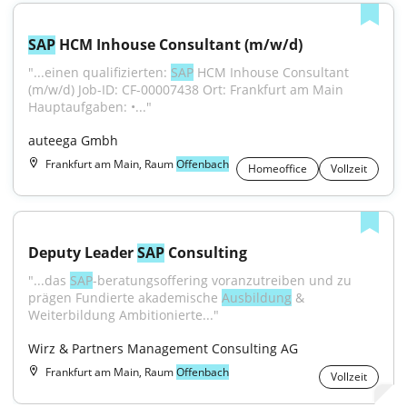
SAP
 HCM Inhouse Consultant (m/w/d)
"...einen qualifizierten: 
SAP
 HCM Inhouse Consultant 
(m/w/d) Job-ID: CF-00007438 Ort: Frankfurt am Main 
Hauptaufgaben: •..."
auteega Gmbh
Frankfurt am Main, Raum
Offenbach
Homeoffice
Vollzeit
Deputy Leader 
SAP
 Consulting
"...das 
SAP
-beratungsoffering voranzutreiben und zu 
prägen Fundierte akademische 
Ausbildung
 & 
Weiterbildung Ambitionierte..."
Wirz & Partners Management Consulting AG
Frankfurt am Main, Raum
Offenbach
Vollzeit