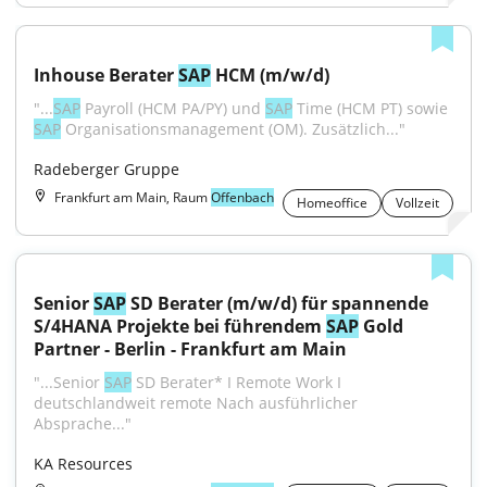
Inhouse Berater 
SAP
 HCM (m/w/d)
"...
SAP
 Payroll (HCM PA/PY) und 
SAP
 Time (HCM PT) sowie 
SAP
 Organisationsmanagement (OM). Zusätzlich..."
Radeberger Gruppe
Frankfurt am Main, Raum
Offenbach
Homeoffice
Vollzeit
Senior 
SAP
 SD Berater (m/w/d) für spannende 
S/4HANA Projekte bei führendem 
SAP
 Gold 
Partner - Berlin - Frankfurt am Main
"...Senior 
SAP
 SD Berater* I Remote Work I 
deutschlandweit remote Nach ausführlicher 
Absprache..."
KA Resources