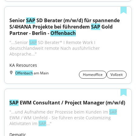
Senior 
SAP
 SD Berater (m/w/d) für spannende 
S/4HANA Projekte bei führendem 
SAP
 Gold 
Partner - Berlin - 
Offenbach
"...Senior 
SAP
 SD Berater* I Remote Work I 
deutschlandweit remote Nach ausführlicher 
Absprache..."
KA Resources
Offenbach
am Main
Homeoffice
Vollzeit
SAP
 EWM Consultant / Project Manager (m/w/d)
"...und Aufnahme der Prozesse beim Kunden im 
SAP
EWM / WM Umfeld - Sie führen erste Customizing 
Aktivitäten im 
SAP
..."
Dematic