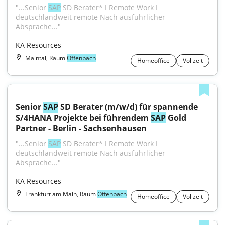
"...Senior 
SAP
 SD Berater* I Remote Work I 
deutschlandweit remote Nach ausführlicher 
Absprache..."
KA Resources
Maintal, Raum
Offenbach
Homeoffice
Vollzeit
Senior 
SAP
 SD Berater (m/w/d) für spannende 
S/4HANA Projekte bei führendem 
SAP
 Gold 
Partner - Berlin - Sachsenhausen
"...Senior 
SAP
 SD Berater* I Remote Work I 
deutschlandweit remote Nach ausführlicher 
Absprache..."
KA Resources
Frankfurt am Main, Raum
Offenbach
Homeoffice
Vollzeit