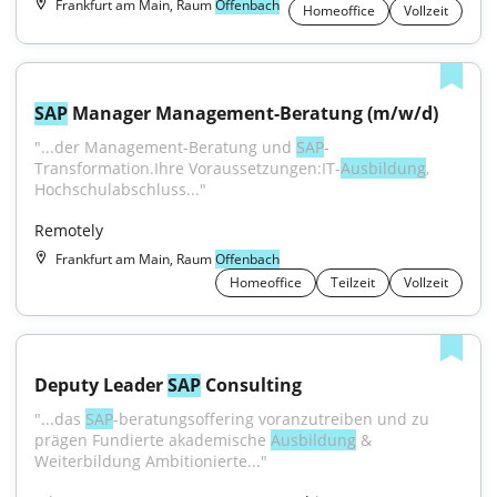
Frankfurt am Main, Raum
Offenbach
Homeoffice
Vollzeit
SAP
 Manager Management-Beratung (m/w/d)
"...der Management-Beratung und 
SAP
-
Transformation.Ihre Voraussetzungen:IT-
Ausbildung
, 
Hochschulabschluss..."
Remotely
Frankfurt am Main, Raum
Offenbach
Homeoffice
Teilzeit
Vollzeit
Deputy Leader 
SAP
 Consulting
"...das 
SAP
-beratungsoffering voranzutreiben und zu 
prägen Fundierte akademische 
Ausbildung
 & 
Weiterbildung Ambitionierte..."