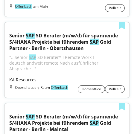
Offenbach
am Main
Vollzeit
Senior 
SAP
 SD Berater (m/w/d) für spannende 
S/4HANA Projekte bei führendem 
SAP
 Gold 
Partner - Berlin - Obertshausen
"...Senior 
SAP
 SD Berater* I Remote Work I 
deutschlandweit remote Nach ausführlicher 
Absprache..."
KA Resources
Obertshausen, Raum
Offenbach
Homeoffice
Vollzeit
Senior 
SAP
 SD Berater (m/w/d) für spannende 
S/4HANA Projekte bei führendem 
SAP
 Gold 
Partner - Berlin - Maintal