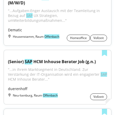
(M/W/D)
"...Aufgaben:Enger Austausch mit der Teamleitung in 
Bezug auf 
SAP
 UX Strategien, 
umWeiterbildungsmaßnahmen..."
Dematic
Heusenstamm, Raum
Offenbach
Homeoffice
Vollzeit
(Senior) 
SAP
 HCM Inhouse Berater Job (g.n.)
"...in ihrem Marktsegment in Deutschland. Zur 
Verstärkung der IT-Organisation wird ein engagierter 
SAP
HCM Inhouse Berater..."
duerenhoff
Neu-Isenburg, Raum
Offenbach
Vollzeit