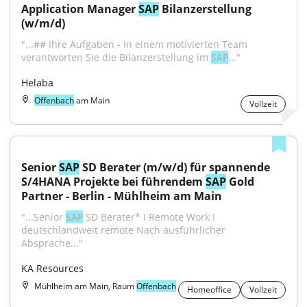
Application Manager 
SAP
 Bilanzerstellung 
(w/m/d)
"...## Ihre Aufgaben - In einem motivierten Team 
verantworten Sie die Bilanzerstellung im 
SAP
..."
Helaba
Offenbach
am Main
Vollzeit
Senior 
SAP
 SD Berater (m/w/d) für spannende 
S/4HANA Projekte bei führendem 
SAP
 Gold 
Partner - Berlin - Mühlheim am Main
"...Senior 
SAP
 SD Berater* I Remote Work I 
deutschlandweit remote Nach ausführlicher 
Absprache..."
KA Resources
Mühlheim am Main, Raum
Offenbach
Homeoffice
Vollzeit