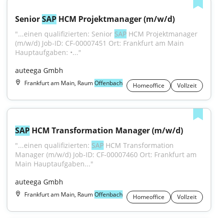
Senior 
SAP
 HCM Projektmanager (m/w/d)
"...einen qualifizierten: Senior 
SAP
 HCM Projektmanager 
(m/w/d) Job-ID: CF-00007451 Ort: Frankfurt am Main 
Hauptaufgaben: •..."
auteega Gmbh
Frankfurt am Main, Raum
Offenbach
Homeoffice
Vollzeit
SAP
 HCM Transformation Manager (m/w/d)
"...einen qualifizierten: 
SAP
 HCM Transformation 
Manager (m/w/d) Job-ID: CF-00007460 Ort: Frankfurt am 
Main Hauptaufgaben..."
auteega Gmbh
Frankfurt am Main, Raum
Offenbach
Homeoffice
Vollzeit