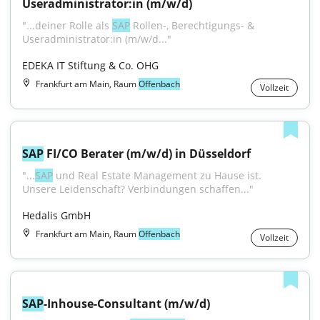
Useradministrator:in (m/w/d)
"...deiner Rolle als 
SAP
 Rollen-, Berechtigungs- & 
Useradministrator:in (m/w/d..."
EDEKA IT Stiftung & Co. OHG
Frankfurt am Main, Raum
Offenbach
Vollzeit
SAP
 FI/CO Berater (m/w/d) in Düsseldorf
"...
SAP
 und Real Estate Management zu Hause ist. 
Unsere Leidenschaft? Verbindungen schaffen..."
Hedalis GmbH
Frankfurt am Main, Raum
Offenbach
Vollzeit
SAP
-Inhouse-Consultant (m/w/d)