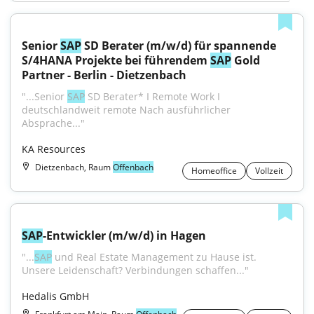
Senior 
SAP
 SD Berater (m/w/d) für spannende 
S/4HANA Projekte bei führendem 
SAP
 Gold 
Partner - Berlin - Dietzenbach
"...Senior 
SAP
 SD Berater* I Remote Work I 
deutschlandweit remote Nach ausführlicher 
Absprache..."
KA Resources
Dietzenbach, Raum
Offenbach
Homeoffice
Vollzeit
SAP
-Entwickler (m/w/d) in Hagen
"...
SAP
 und Real Estate Management zu Hause ist. 
Unsere Leidenschaft? Verbindungen schaffen..."
Hedalis GmbH