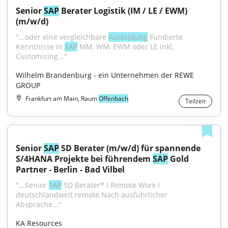
Senior 
SAP
 Berater Logistik (IM / LE / EWM) 
(m/w/d)
"...oder eine vergleichbare 
Ausbildung
 Fundierte 
Kenntnisse in 
SAP
 MM, WM, EWM oder LE inkl. 
Customizing..."
Wilhelm Brandenburg - ein Unternehmen der REWE 
GROUP
Frankfurt am Main, Raum
Offenbach
Teilzeit
Senior 
SAP
 SD Berater (m/w/d) für spannende 
S/4HANA Projekte bei führendem 
SAP
 Gold 
Partner - Berlin - Bad Vilbel
"...Senior 
SAP
 SD Berater* I Remote Work I 
deutschlandweit remote Nach ausführlicher 
Absprache..."
KA Resources