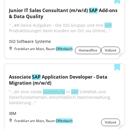
Junior IT Sales Consultant (m/w/d) 
SAP
 Add-ons 
& Data Quality
"...## Deine Aufgaben - Die ISO-Gruppe und ihre 
SAP
Produktlösungen beim Kunden vor Ort, via Online..."
ISO Software Systeme
Frankfurt am Main, Raum
Offenbach
Homeoffice
Vollzeit
Associate 
SAP
 Application Developer - Data 
Migration (m/w/d)
"...dir eine solide 
Ausbildung
 in 
SAP
 S/4HANA und 
Datenfundamenten, einschließlich Datenverwaltung, 
Validierung..."
IBM
Frankfurt am Main, Raum
Offenbach
Vollzeit