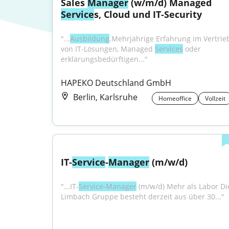
Sales 
Manager
 (w/m/d) Managed 
Service
s, Cloud und IT-Security
"...
Ausbildung
.Mehrjährige Erfahrung im Vertrieb
von IT-Lösungen, Managed 
Services
 oder 
erklärungsbedürftigen..."
HAPEKO Deutschland GmbH
Berlin, Karlsruhe
Homeoffice
Vollzeit
IT-
Service
-
Manager
 (m/w/d)
"...IT-
Service-Manager
 (m/w/d) Mehr als Labor Die
Limbach Gruppe besteht derzeit aus über 30..."