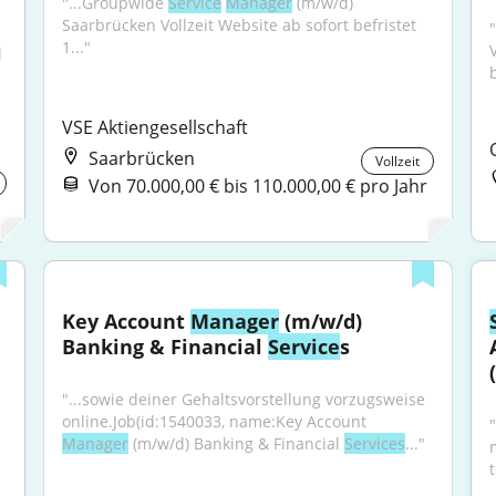
"...Groupwide 
Service
Manager
 (m/w/d) 
Saarbrücken Vollzeit Website ab sofort befristet 
"
1..."
 Banking & Financial 
VSE Aktiengesellschaft
Saarbrücken
Vollzeit
Von 70.000,00 € bis 110.000,00 € pro Jahr
Key Account 
Manager
 (m/w/d) 
Banking & Financial 
Service
s
"...sowie deiner Gehaltsvorstellung vorzugsweise 
online.Job(id:1540033, name:Key Account 
Manager
 (m/w/d) Banking & Financial 
Services
..."