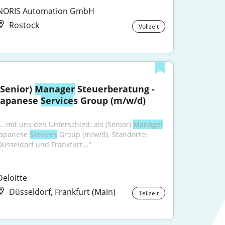
NORIS Automation GmbH
Rostock
Vollzeit
(Senior) 
Manager
 Steuerberatung - 
Japanese 
Service
s Group (m/w/d)
"...mit uns den Unterschied: als (Senior) 
Manager
Japanese 
Services
 Group (m/w/d). Standorte: 
Düsseldorf und Frankfurt..."
Deloitte
Düsseldorf, Frankfurt (Main)
Teilzeit