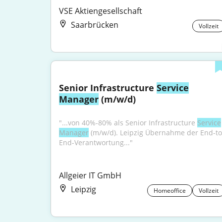
VSE Aktiengesellschaft
Saarbrücken
Vollzeit
Senior Infrastructure 
Service
Manager
 (m/w/d)
"...von 40%-80% als Senior Infrastructure 
Service
Manager
 (m/w/d). Leipzig Übernahme der End-to
End-Verantwortung..."
Allgeier IT GmbH
Leipzig
Homeoffice
Vollzeit