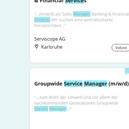
& Financial 
Service
s
"...(m/w/d) als Sales 
Manager
Services
.Wir suchen eine vertriebsstarke 
Persönlichkeit..."
Serviscope AG
Karlsruhe
Vollzeit
Groupwide 
Service
Manager
 (m/w/d)
"...zum Wohl der Umwelt und vor allem der 
nachkommenden Generationen.Groupwide 
Service
Manager
..."