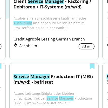
Client 
Service
Manager
 - Factoring / 
Debitoren / IT-Systeme (m/w/d)
"
 
"...über eine abgeschlossene kaufmännische 
Ausbildung
 und haben idealerweise bereits 
Praxiserfahrung bei einer Bank..."
Crédit Agricole Leasing German Branch
Aschheim
Vollzeit
Service
Manager
 Production IT (MES) 
(m/w/d) - befristet
 
"...und Leistungsfähigkeit der Liebherr-
Einspritztechnik bei.
Service
Manager
 Production 
IT (MES) (m/w/d) - befristetJob-ID..."
I