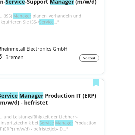
In-
Service
-Support 
Manager
 (m/w/d)
...(ISS) 
Manager
 planen, verhandeln und 
akquirieren Sie ISS-/
Service
..."
Rheinmetall Electronics GmbH
Bremen
Vollzeit
Service
Manager
 Production IT (ERP) 
(m/w/d) - befristet
"...und Leistungsfähigkeit der Liebherr-
Einspritztechnik bei.
Service
Manager
 Production 
T (ERP) (m/w/d) - befristetJob-ID..."