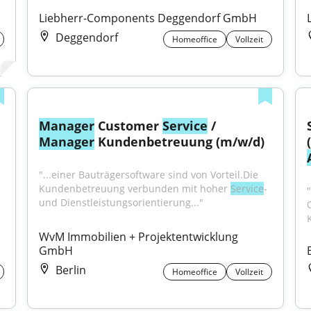
Liebherr-Components Deggendorf GmbH
Deggendorf
Homeoffice
Vollzeit
Manager
 Customer 
Service
 / 
Manager
 Kundenbetreuung (m/w/d)
"...einer Bauträgersoftware sind von Vorteil.Die 
Kundenbetreuung verbunden mit hoher 
Service
- 
"
und Dienstleistungsorientierung..."
WvM Immobilien + Projektentwicklung 
GmbH
Berlin
Homeoffice
Vollzeit