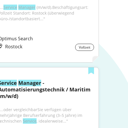
...
Service
Manager
 (m/w/d).Beschäftigungsart: 
Vollzeit Standort: Rostock (überwiegend 
büro-/standortbasiert..."
Optimus Search
Rostock
Vollzeit
Service
Manager
 - 
Automatisierungstechnik / Maritim 
(m/w/d)
"...oder vergleichbarSie verfügen über 
mehrjährige Berufserfahrung (3–5 Jahre) im 
technischen 
Service
, idealerweise..."