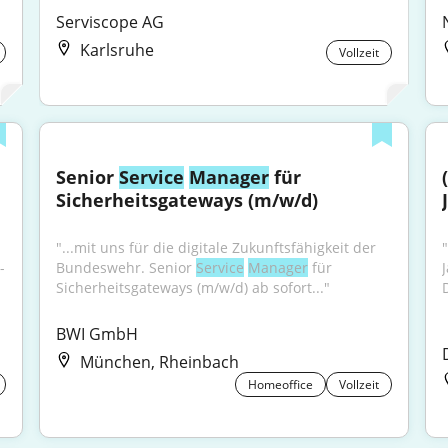
Serviscope AG
Karlsruhe
Vollzeit
Senior 
Service
Manager
 für 
Sicherheitsgateways (m/w/d)
"...mit uns für die digitale Zukunftsfähigkeit der 
-
Bundeswehr. Senior 
Service
Manager
 für 
Sicherheitsgateways (m/w/d) ab sofort..."
BWI GmbH
München, Rheinbach
Homeoffice
Vollzeit