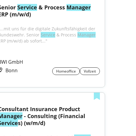
Senior 
Service
 & Process 
Manager
ERP (m/w/d)
...mit uns für die digitale Zukunftsfähigkeit der 
Bundeswehr. Senior 
Service
 & Process 
Manager
ERP (m/w/d) ab sofort..."
BWI GmbH
Bonn
Homeoffice
Vollzeit
Consultant Insurance Product 
Manager
 - Consulting (Financial 
Service
s) (w/m/d)