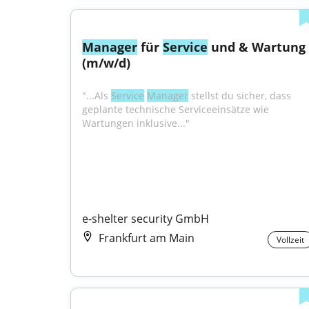
Manager
 für 
Service
 und & Wartung 
(m/w/d)
"...Als 
Service
Manager
 stellst du sicher, dass 
geplante technische Serviceeinsätze wie 
Wartungen inklusive..."
e-shelter security GmbH
Frankfurt am Main
Vollzeit