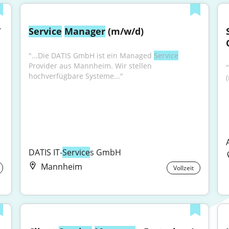
leiter / 
Service
Manager
 (m/w/d)
"...Die DATIS GmbH ist ein Managed 
Service
Provider aus Mannheim. Wir stellen 
"
hochverfügbare Systeme..."
DATIS IT-
Service
s GmbH
Mannheim
Vollzeit