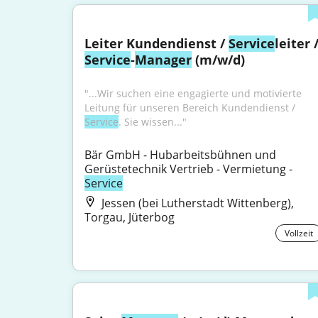
Leiter Kundendienst / 
Service
Service
-
Manager
 (m/w/d)
"...Wir suchen eine engagierte und motivierte 
Leitung für unseren Bereich Kundendienst / 
Service
. Sie wissen..."
Bär GmbH - Hubarbeitsbühnen und 
Gerüstetechnik Vertrieb - Vermietung - 
Service
Jessen (bei Lutherstadt Wittenberg),
Torgau, Jüterbog
Vollzeit