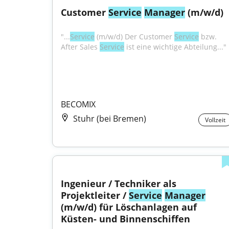
Customer 
Service
Manager
 (m/w/d)
"...
Service
 (m/w/d) Der Customer 
Service
 bzw. 
After Sales 
Service
 ist eine wichtige Abteilung..."
BECOMIX
Stuhr (bei Bremen)
Vollzeit
Ingenieur / Techniker als 
Projektleiter / 
Service
Manager
(m/w/d) für Löschanlagen auf 
Küsten- und Binnenschiffen