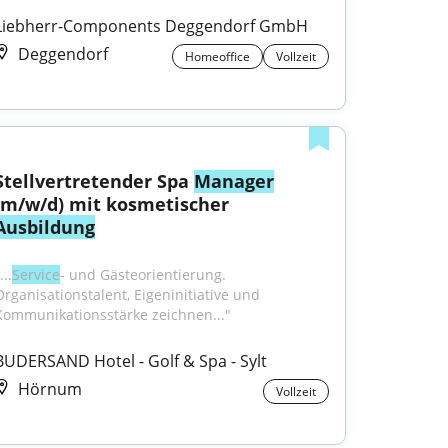
Liebherr-Components Deggendorf GmbH
Deggendorf
Homeoffice
Vollzeit
Stellvertretender Spa 
Manager
(m/w/d) mit kosmetischer 
Ausbildung
...
Service
- und Gästeorientierung. 
Organisationstalent, Eigeninitiative und 
Kommunikationsstärke zeichnen..."
BUDERSAND Hotel - Golf & Spa - Sylt
Hörnum
Vollzeit