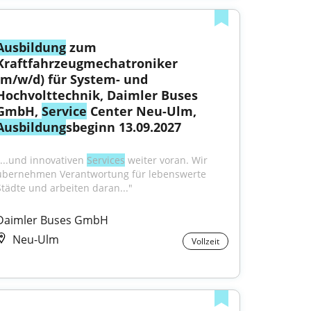
Ausbildung
 zum 
Kraftfahrzeugmechatroniker 
(m/w/d) für System- und 
Hochvolttechnik, Daimler Buses 
GmbH, 
Service
 Center Neu-Ulm, 
Ausbildung
sbeginn 13.09.2027
"...und innovativen 
Services
 weiter voran. Wir 
übernehmen Verantwortung für lebenswerte 
Städte und arbeiten daran..."
Daimler Buses GmbH
Neu-Ulm
Vollzeit