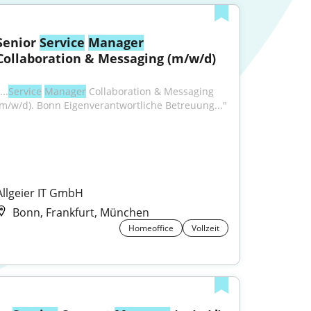
Senior 
Service
Manager
Collaboration & Messaging (m/w/d)
...
Service
Manager
 Collaboration & Messaging 
(m/w/d). Bonn Eigenverantwortliche Betreuung..."
Allgeier IT GmbH
Bonn, Frankfurt, München
Homeoffice
Vollzeit