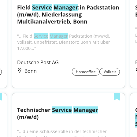
Field 
Service
Manager
:in Packstation 
(m/w/d), Niederlassung 
Multikanalvertrieb, Bonn
"
"...Field 
Service
Manager
 Packstation (m/w/d), 
Vollzeit, unbefristet, Dienstort: Bonn Mit über 
17.000..."
Deutsche Post AG
Bonn
Homeoffice
Vollzeit
Technischer 
Service
Manager
(m/w/d)
"...du eine Schlüsselrolle in der technischen 