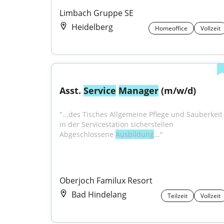
Limbach Gruppe SE
Heidelberg
Homeoffice
Vollzeit
Asst. 
Service
Manager
 (m/w/d)
"...des Tisches Allgemeine Pflege und Sauberkeit 
in der Servicestation sicherstellen 
Abgeschlossene 
Ausbildung
..."
Oberjoch Familux Resort
Bad Hindelang
Teilzeit
Vollzeit