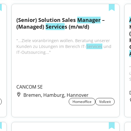
(Senior) Solution Sales 
Manager
 – 
(Managed) 
Service
s (m/w/d)
"...Ziele voranbringen wollen. Beratung unserer 
Kunden zu Lösungen im Bereich IT-
Services
 und 
IT-Outsourcing..."
CANCOM SE
Bremen, Hamburg, Hannover
Homeoffice
Vollzeit