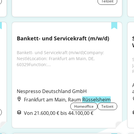
Teilzeit
Bankett- und Servicekraft (m/w/d)
Bankett- und Servicekraft (m/w/d)Company: 
NestléLocation: Frankfurt am Main, DE, 
60329Function:...
Nespresso Deutschland GmbH
Frankfurt am Main, Raum
Rüsselsheim
Homeoffice
Teilzeit
Von 21.600,00 € bis 44.100,00 €