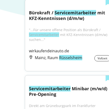
Bürokraft / 
Servicemitarbeiter
 mit 
KFZ-Kenntnissen (d/m/w)
"...Für unsere offene Position als Bürokraft / 
Servicemitarbeiter
 mit KFZ-Kenntnissen (d/m/w) 
suchen..."
wirkaufendeinauto.de
Mainz, Raum
Rüsselsheim
Vollzeit
Servicemitarbeiter
 Minibar (m/w/d) 
Pre-Opening
Direkt am Grüneburgpark im Frankfurter 