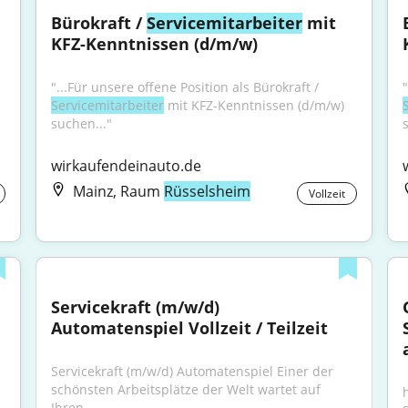
Bürokraft / 
Servicemitarbeiter
 mit 
KFZ-Kenntnissen (d/m/w)
"...Für unsere offene Position als Bürokraft / 
Servicemitarbeiter
 mit KFZ-Kenntnissen (d/m/w) 
suchen..."
wirkaufendeinauto.de
Mainz, Raum
Rüsselsheim
Vollzeit
Servicekraft (m/w/d) 
Automatenspiel Vollzeit / Teilzeit
Servicekraft (m/w/d) Automatenspiel Einer der 
schönsten Arbeitsplätze der Welt wartet auf 
Ihren...