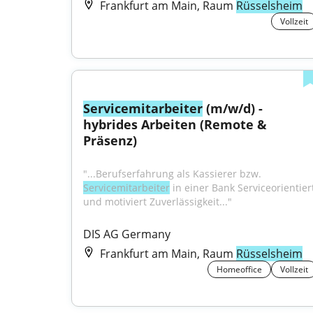
Frankfurt am Main, Raum
Rüsselsheim
Vollzeit
Servicemitarbeiter
 (m/w/d) - 
hybrides Arbeiten (Remote & 
Präsenz)
"...Berufserfahrung als Kassierer bzw. 
Servicemitarbeiter
 in einer Bank Serviceorientiert
und motiviert Zuverlässigkeit..."
DIS AG Germany
Frankfurt am Main, Raum
Rüsselsheim
Homeoffice
Vollzeit