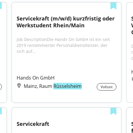
Servicekraft (m/w/d) kurzfristig oder 
Werkstudent Rhein/Main
Job DescriptionDie Hands On GmbH ist ein seit 
2019 renommierter Personaldienstleister, der 
sich auf...
d
Hands On GmbH
Mainz, Raum
Rüsselsheim
Vollzeit
Servicekraft