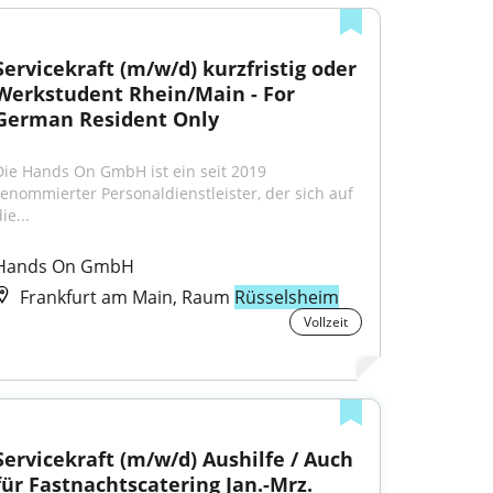
Servicekraft (m/w/d) kurzfristig oder 
Werkstudent Rhein/Main - For 
German Resident Only
Die Hands On GmbH ist ein seit 2019 
renommierter Personaldienstleister, der sich auf 
ie...
Hands On GmbH
Frankfurt am Main, Raum
Rüsselsheim
Vollzeit
Servicekraft (m/w/d) Aushilfe / Auch 
für Fastnachtscatering Jan.-Mrz.