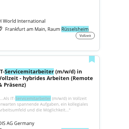
H World International
Frankfurt am Main, Raum
Rüsselsheim
Vollzeit
IT-
Servicemitarbeiter
 (m/w/d) in 
Vollzeit - hybrides Arbeiten (Remote 
& Präsenz)
...Als IT-
Servicemitarbeiter
 (m/w/d) in Vollzeit 
erwarten spannende Aufgaben, ein kollegiales 
Arbeitsumfeld und die Möglichkeit..."
DIS AG Germany