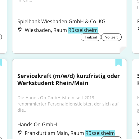
Spielbank Wiesbaden GmbH & Co. KG
m
Wiesbaden, Raum
Rüsselsheim
Teilzeit
Vollzeit
Servicekraft (m/w/d) kurzfristig oder 
Werkstudent Rhein/Main
Die Hands On GmbH ist ein seit 2019 
renommierter Personaldienstleister, der sich auf 
die...
Hands On GmbH
Frankfurt am Main, Raum
Rüsselsheim