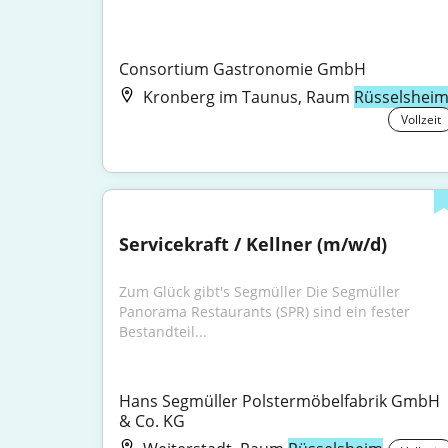
Consortium Gastronomie GmbH
Kronberg im Taunus, Raum
Rüsselshei
Vollzeit
Servicekraft / Kellner (m/w/d)
Zum Glück gibt's Segmüller Die Segmüller 
Panorama Restaurants (SPR) sind ein fester 
Bestandteil...
Hans Segmüller Polstermöbelfabrik GmbH 
& Co. KG