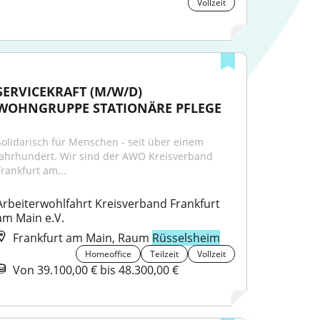
Vollzeit
SERVICEKRAFT (M/W/D) 
WOHNGRUPPE STATIONÄRE PFLEGE
Solidarisch für Menschen - seit über einem 
Jahrhundert. Wir sind der AWO Kreisverband 
Frankfurt am...
Arbeiterwohlfahrt Kreisverband Frankfurt 
am Main e.V.
Frankfurt am Main, Raum
Rüsselsheim
Homeoffice
Teilzeit
Vollzeit
Von 39.100,00 € bis 48.300,00 €