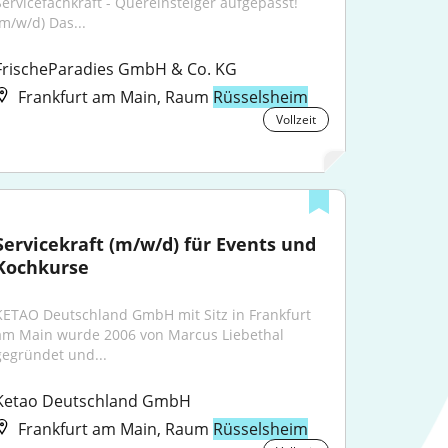
Servicefachkraft - Quereinsteiger aufgepasst! 
(m/w/d) Das...
FrischeParadies GmbH & Co. KG
Frankfurt am Main, Raum
Rüsselsheim
Vollzeit
Servicekraft (m/w/d) für Events und 
Kochkurse
KETAO Deutschland GmbH mit Sitz in Frankfurt 
am Main wurde 2006 von Marcus Liebethal 
gegründet und...
Ketao Deutschland GmbH
Frankfurt am Main, Raum
Rüsselsheim