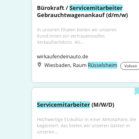
Bürokraft / 
Servicemitarbeiter
Gebrauchtwagenankauf (d/m/w)
In unseren Filialen bieten wir unseren 
Kund:innen ein vertrauensvolles 
Verkaufserlebnis. Als...
wirkaufendeinauto.de
Wiesbaden, Raum
Rüsselsheim
Vollzeit
Servicemitarbeiter
 (M/W/D)
Hochwertige Esskultur in einer Atmosphäre, die 
begeistert; das bieten wir unseren Gästen in 
unseren...