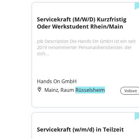
Servicekraft (M/W/D) Kurzfristig 
Oder Werkstudent Rhein/Main
Job Description Die Hands On GmbH ist ein seit 
2019 renommierter Personaldienstleister, der 
sich...
Hands On GmbH
Mainz, Raum
Rüsselsheim
Vollzeit
Servicekraft (w/m/d) in Teilzeit