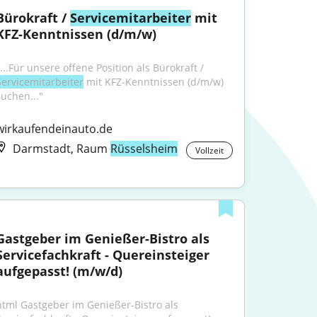
Bürokraft / 
Servicemitarbeiter
 mit 
KFZ-Kenntnissen (d/m/w)
"...Für unsere offene Position als Bürokraft / 
Servicemitarbeiter
 mit KFZ-Kenntnissen (d/m/w) 
suchen..."
wirkaufendeinauto.de
Darmstadt, Raum
Rüsselsheim
Vollzeit
Gastgeber im Genießer-Bistro als 
Servicefachkraft - Quereinsteiger 
aufgepasst! (m/w/d)
html Gastgeber im Genießer-Bistro als 