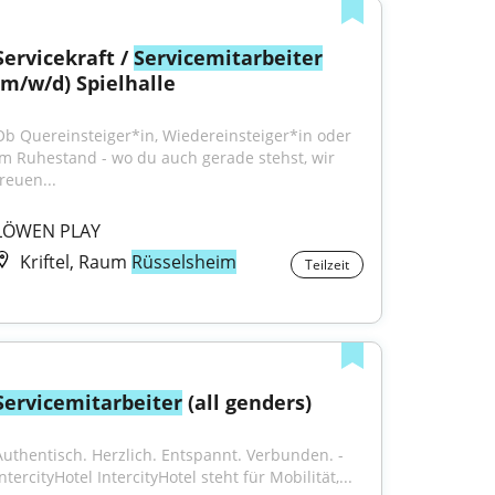
Servicekraft / 
Servicemitarbeiter
(m/w/d) Spielhalle
Ob Quereinsteiger*in, Wiedereinsteiger*in oder 
im Ruhestand - wo du auch gerade stehst, wir 
reuen...
LÖWEN PLAY
Kriftel, Raum
Rüsselsheim
Teilzeit
Servicemitarbeiter
 (all genders)
Authentisch. Herzlich. Entspannt. Verbunden. - 
ntercityHotel IntercityHotel steht für Mobilität,...