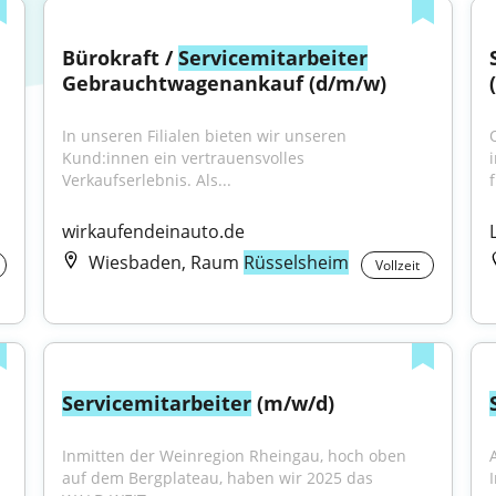
Bürokraft / 
Servicemitarbeiter
Gebrauchtwagenankauf (d/m/w)
In unseren Filialen bieten wir unseren 
Kund:innen ein vertrauensvolles 
Verkaufserlebnis. Als...
f
wirkaufendeinauto.de
Wiesbaden, Raum
Rüsselsheim
Vollzeit
Servicemitarbeiter
 (m/w/d)
Inmitten der Weinregion Rheingau, hoch oben 
auf dem Bergplateau, haben wir 2025 das 
I