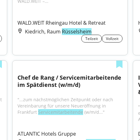
WALD.WEIT –...
WALD.WEIT Rheingau Hotel & Retreat
Kiedrich, Raum
Rüsselsheim
Teilzeit
Vollzeit
Chef de Rang / Servicemitarbeitende 
im Spätdienst (w/m/d)
"...ab sofort für unsere Neueröffnung in Frankfurt 
"...zum nächstmöglichen Zeitpunkt oder nach 
Vereinbarung für unsere Neueröffnung in 
"
Frankfurt 
Servicemitarbeitende
 (w/m/d..."
ATLANTIC Hotels Gruppe