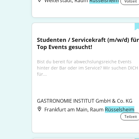
Weiterstadt, Raum
Rüsselsheim
Vollzeit
Studenten / Servicekraft (m/w/d) für 
Top Events gesucht!
Bist du bereit für abwechslungsreiche Events 
hinter der Bar oder im Service? Wir suchen DICH 
für...
GASTRONOMIE INSTITUT GmbH & Co. KG
Frankfurt am Main, Raum
Rüsselsheim
Teilzeit