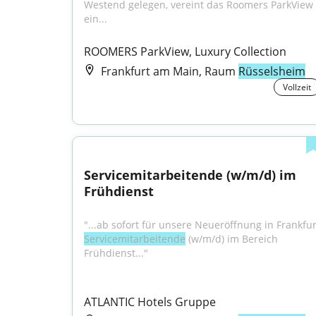
Westend gelegen, vereint das Roomers ParkView 
ein...
ROOMERS ParkView, Luxury Collection
Frankfurt am Main, Raum
Rüsselsheim
Vollzeit
Servicemitarbeitende (w/m/d) im 
Frühdienst
Servicemitarbeitende
 (w/m/d) im Bereich 
Frühdienst..."
ATLANTIC Hotels Gruppe