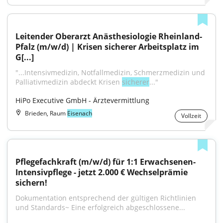
Leitender Oberarzt Anästhesiologie Rheinland-
Pfalz (m/w/d) | Krisen sicherer Arbeitsplatz im 
G[...]
"...Intensivmedizin, Notfallmedizin, Schmerzmedizin und 
Palliativmedizin abdeckt Krisen 
sicherer
..."
HiPo Executive GmbH - Ärztevermittlung
Brieden, Raum
Eisenach
Vollzeit
Pflegefachkraft (m/w/d) für 1:1 Erwachsenen-
Intensivpflege - jetzt 2.000 € Wechselprämie 
sichern!
Dokumentation entsprechend der gültigen Richtlinien 
und Standards~ Eine erfolgreich abgeschlossene...