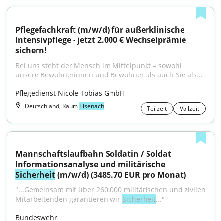
Pflegefachkraft (m/w/d) für außerklinische 
Intensivpflege - jetzt 2.000 € Wechselprämie 
sichern!
Bei uns steht der Mensch im Mittelpunkt – sowohl 
unsere Bewohnerinnen und Bewohner als auch Sie als...
Pflegedienst Nicole Tobias GmbH
Deutschland, Raum
Eisenach
Teilzeit
Vollzeit
Mannschaftslaufbahn Soldatin / Soldat 
Informationsanalyse und militärische 
Sicherheit
 (m/w/d) (3485.70 EUR pro Monat)
"...Gemeinsam mit über 260.000 militärischen und zivilen 
Mitarbeitenden garantieren wir 
Sicherheit
..."
Bundeswehr