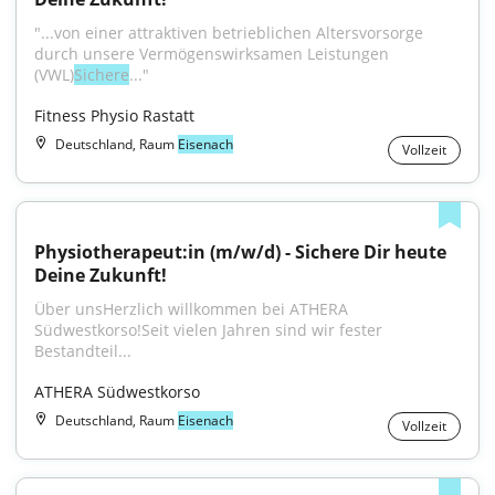
"...von einer attraktiven betrieblichen Altersvorsorge 
durch unsere Vermögenswirksamen Leistungen 
(VWL)
Sichere
..."
Fitness Physio Rastatt
Deutschland, Raum
Eisenach
Vollzeit
Physiotherapeut:in (m/w/d) - Sichere Dir heute 
Deine Zukunft!
Über unsHerzlich willkommen bei ATHERA 
Südwestkorso!Seit vielen Jahren sind wir fester 
Bestandteil...
ATHERA Südwestkorso
Deutschland, Raum
Eisenach
Vollzeit