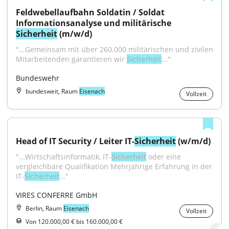
Feldwebellaufbahn Soldatin / Soldat 
Informationsanalyse und militärische 
Sicherheit
 (m/w/d)
"...Gemeinsam mit über 260.000 militärischen und zivilen 
Mitarbeitenden garantieren wir 
Sicherheit
..."
Bundeswehr
bundesweit, Raum
Eisenach
Vollzeit
Head of IT Security / Leiter IT-
Sicherheit
 (w/m/d)
"...Wirtschaftsinformatik, IT-
Sicherheit
 oder eine 
vergleichbare Qualifikation Mehrjährige Erfahrung in der 
IT-
Sicherheit
..."
VIRES CONFERRE GmbH
Berlin, Raum
Eisenach
Vollzeit
Von 120.000,00 € bis 160.000,00 €