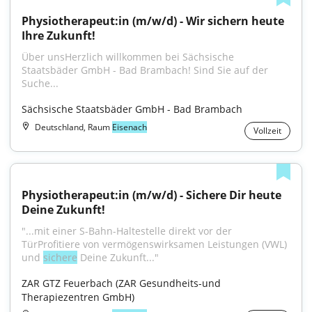
Physiotherapeut:in (m/w/d) - Wir sichern heute 
Ihre Zukunft!
Über unsHerzlich willkommen bei Sächsische 
Staatsbäder GmbH - Bad Brambach! Sind Sie auf der 
Suche...
Sächsische Staatsbäder GmbH - Bad Brambach
Deutschland, Raum
Eisenach
Vollzeit
Physiotherapeut:in (m/w/d) - Sichere Dir heute 
Deine Zukunft!
"...mit einer S-Bahn-Haltestelle direkt vor der 
TürProfitiere von vermögenswirksamen Leistungen (VWL) 
und 
sichere
 Deine Zukunft..."
ZAR GTZ Feuerbach (ZAR Gesundheits-und 
Therapiezentren GmbH)