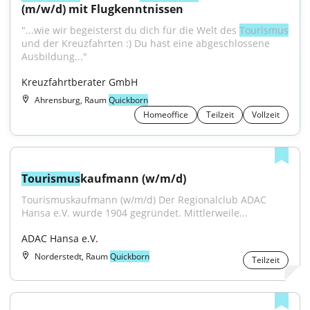
(m/w/d) mit Flugkenntnissen
"...wie wir begeisterst du dich für die Welt des 
Tourismus
und der Kreuzfahrten :) Du hast eine abgeschlossene 
Ausbildung..."
Kreuzfahrtberater GmbH
Ahrensburg, Raum
Quickborn
Homeoffice
Teilzeit
Vollzeit
Tourismus
kaufmann (w/m/d)
Tourismuskaufmann (w/m/d) Der Regionalclub ADAC 
Hansa e.V. wurde 1904 gegründet. Mittlerweile...
ADAC Hansa e.V.
Norderstedt, Raum
Quickborn
Teilzeit