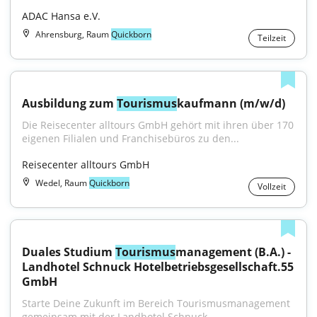
ADAC Hansa e.V.
Ahrensburg, Raum
Quickborn
Teilzeit
Ausbildung zum 
Tourismus
kaufmann (m/w/d)
Die Reisecenter alltours GmbH gehört mit ihren über 170 
eigenen Filialen und Franchisebüros zu den...
Reisecenter alltours GmbH
Wedel, Raum
Quickborn
Vollzeit
Duales Studium 
Tourismus
management (B.A.) - 
Landhotel Schnuck Hotelbetriebsgesellschaft.55 
GmbH
Starte Deine Zukunft im Bereich Tourismusmanagement 
gemeinsam mit der Landhotel Schnuck...