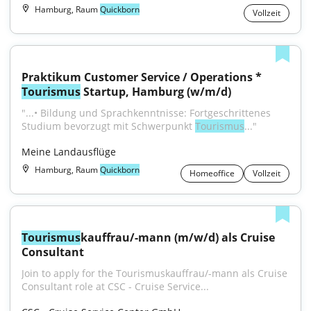
Hamburg, Raum
Quickborn
Vollzeit
Praktikum Customer Service / Operations * 
Tourismus
 Startup, Hamburg (w/m/d)
"...• Bildung und Sprachkenntnisse: Fortgeschrittenes 
Studium bevorzugt mit Schwerpunkt 
Tourismus
..."
Meine Landausflüge
Hamburg, Raum
Quickborn
Homeoffice
Vollzeit
Tourismus
kauffrau/-mann (m/w/d) als Cruise 
Consultant
Join to apply for the Tourismuskauffrau/-mann als Cruise 
Consultant role at CSC - Cruise Service...