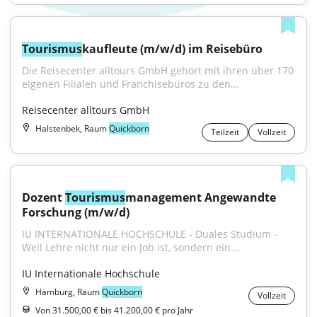
Tourismus
kaufleute (m/w/d) im Reisebüro
Die Reisecenter alltours GmbH gehört mit ihren über 170 
eigenen Filialen und Franchisebüros zu den...
Reisecenter alltours GmbH
Halstenbek, Raum
Quickborn
Teilzeit
Vollzeit
Dozent 
Tourismus
management Angewandte 
Forschung (m/w/d)
IU INTERNATIONALE HOCHSCHULE - Duales Studium - 
Weil Lehre nicht nur ein Job ist, sondern ein...
IU Internationale Hochschule
Hamburg, Raum
Quickborn
Vollzeit
Von 31.500,00 € bis 41.200,00 € pro Jahr