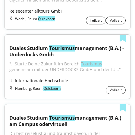
Reisecenter alltours GmbH
Wedel, Raum
Quickborn
Teilzeit
Vollzeit
Duales Studium 
Tourismus
management (B.A.) - 
Underdocks Gmbh
"...Starte Deine Zukunft im Bereich 
Tourismus
gemeinsam mit der UNDERDOCKS GmbH und der IU..."
IU Internationale Hochschule
Hamburg, Raum
Quickborn
Vollzeit
Duales Studium 
Tourismus
management (B.A.) 
am Campus odervirtuell
Du bist reiselustig und träumst davon, in der 