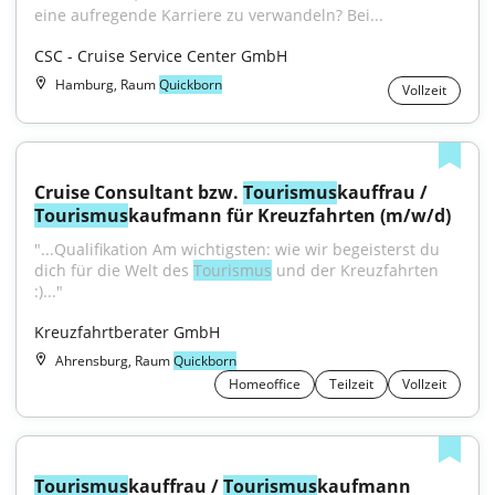
eine aufregende Karriere zu verwandeln? Bei...
CSC - Cruise Service Center GmbH
Hamburg, Raum
Quickborn
Vollzeit
Cruise Consultant bzw. 
Tourismus
kauffrau / 
Tourismus
kaufmann für Kreuzfahrten (m/w/d)
"...Qualifikation Am wichtigsten: wie wir begeisterst du 
dich für die Welt des 
Tourismus
 und der Kreuzfahrten 
:)..."
Kreuzfahrtberater GmbH
Ahrensburg, Raum
Quickborn
Homeoffice
Teilzeit
Vollzeit
Tourismus
kauffrau / 
Tourismus
kaufmann 