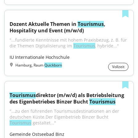
Dozent Aktuelle Themen in 
Tourismus
, 
Hospitality und Event (m/w/d)
"...fundierte Kenntnisse mit hohem Praxisbezug, z. B. für 
die Themen Digitalisierung im 
Tourismus
, hybride..."
IU Internationale Hochschule
Hamburg, Raum
Quickborn
Vollzeit
Tourismus
direktor (m/w/d) als Betriebsleitung 
des Eigenbetriebes Binzer Bucht 
Tourismus
"...zu den führenden Tourismusdestinationen an der 
deutschen Küste.Der Eigenbetrieb Binzer Bucht 
Tourismus
 gestaltet..."
Gemeinde Ostseebad Binz