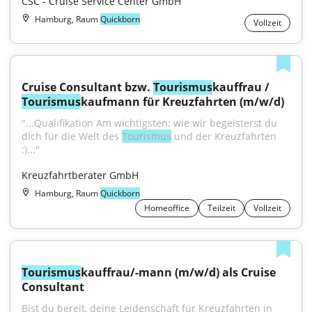
CSC - Cruise Service Center GmbH
Hamburg, Raum
Quickborn
Vollzeit
Cruise Consultant bzw. 
Tourismus
kauffrau / 
Tourismus
kaufmann für Kreuzfahrten (m/w/d)
"...Qualifikation Am wichtigsten: wie wir begeisterst du 
dich für die Welt des 
Tourismus
 und der Kreuzfahrten 
:)..."
Kreuzfahrtberater GmbH
Hamburg, Raum
Quickborn
Homeoffice
Teilzeit
Vollzeit
Tourismus
kauffrau/-mann (m/w/d) als Cruise 
Consultant
Bist du bereit, deine Leidenschaft für Kreuzfahrten in 