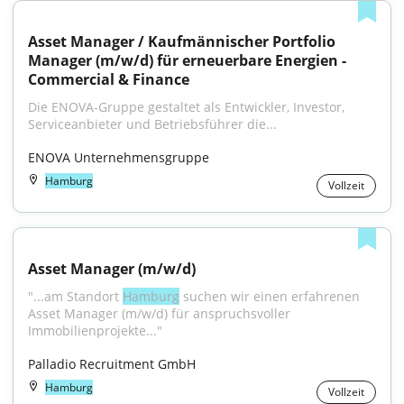
Asset Manager / Kaufmännischer Portfolio 
Manager (m/w/d) für erneuerbare Energien - 
Commercial & Finance
Die ENOVA-Gruppe gestaltet als Entwickler, Investor, 
Serviceanbieter und Betriebsführer die...
ENOVA Unternehmensgruppe
Hamburg
Vollzeit
Asset Manager (m/w/d)
"...am Standort 
Hamburg
 suchen wir einen erfahrenen 
Asset Manager (m/w/d) für anspruchsvoller 
Immobilienprojekte..."
Palladio Recruitment GmbH
Hamburg
Vollzeit