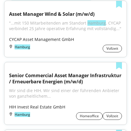
Asset Manager Wind & Solar (m/w/d)
"...mit 150 Mitarbeitenden am Standort 
Hamburg
. CYCAP 
verbindet 25 Jahre operative Erfahrung mit vollständig..."
CYCAP Asset Management GmbH
Hamburg
Vollzeit
Senior Commercial Asset Manager Infrastruktur 
/ Erneuerbare Energien (m/w/d)
Wir sind die HIH. Wir sind einer der füh­ren­den An­bie­ter 
von ganz­heit­li­chem...
HIH Invest Real Estate GmbH
Hamburg
Homeoffice
Vollzeit