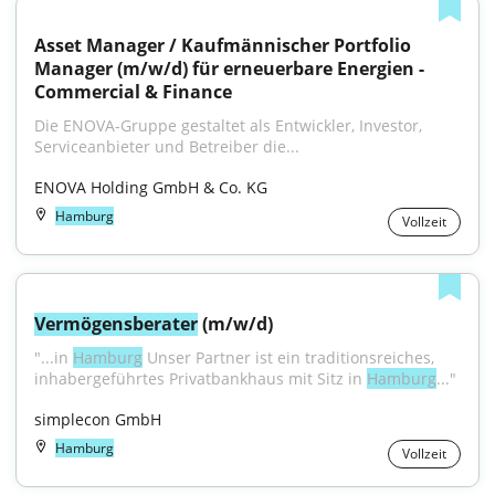
Asset Manager / Kaufmännischer Portfolio 
Manager (m/w/d) für erneuerbare Energien - 
Commercial & Finance
Die ENOVA-Gruppe gestaltet als Entwickler, Investor, 
Serviceanbieter und Betreiber die...
ENOVA Holding GmbH & Co. KG
Hamburg
Vollzeit
Vermögensberater
 (m/w/d)
"...in 
Hamburg
 Unser Partner ist ein traditionsreiches, 
inhabergeführtes Privatbankhaus mit Sitz in 
Hamburg
..."
simplecon GmbH
Hamburg
Vollzeit