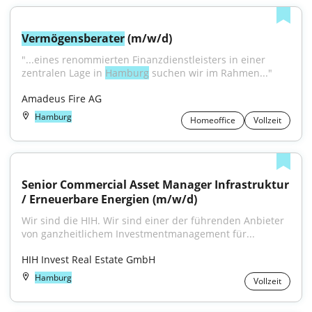
Vermögensberater
 (m/w/d)
"...eines renommierten Finanzdienstleisters in einer 
zentralen Lage in 
Hamburg
 suchen wir im Rahmen..."
Amadeus Fire AG
Hamburg
Homeoffice
Vollzeit
Senior Commercial Asset Manager Infrastruktur 
/ Erneuerbare Energien (m/w/d)
Wir sind die HIH. Wir sind einer der führenden Anbieter 
von ganzheitlichem Investmentmanagement für...
HIH Invest Real Estate GmbH
Hamburg
Vollzeit