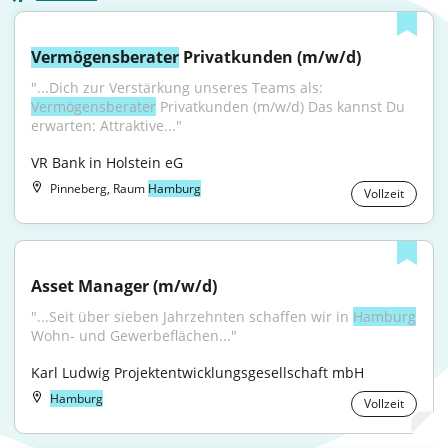
Vermögensberater
 Privatkunden (m/w/d)
"...Dich zur Verstärkung unseres Teams als: 
Vermögensberater
 Privatkunden (m/w/d) Das kannst Du 
erwarten: Attraktive..."
VR Bank in Holstein eG
Pinneberg, Raum
Hamburg
Vollzeit
Asset Manager (m/w/d)
"...Seit über sieben Jahrzehnten schaffen wir in 
Hamburg
Wohn- und Gewerbeflächen..."
Karl Ludwig Projektentwicklungsgesellschaft mbH
Hamburg
Vollzeit