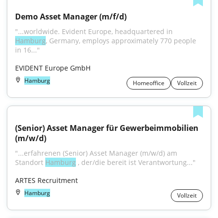
Demo Asset Manager (m/f/d)
"...worldwide. Evident Europe, headquartered in 
Hamburg
, Germany, employs approximately 770 people 
in 16..."
EVIDENT Europe GmbH
Hamburg
Homeoffice
Vollzeit
(Senior) Asset Manager für Gewerbeimmobilien 
(m/w/d)
"...erfahrenen (Senior) Asset Manager (m/w/d) am 
Standort 
Hamburg
 , der/die bereit ist Verantwortung..."
ARTES Recruitment
Hamburg
Vollzeit