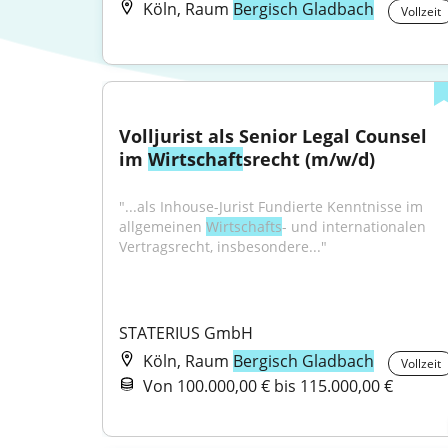
Köln, Raum
Bergisch Gladbach
Vollzeit
Volljurist als Senior Legal Counsel 
im 
Wirtschaft
srecht (m/w/d)
"...als Inhouse-Jurist Fundierte Kenntnisse im 
allgemeinen 
Wirtschafts
- und internationalen 
Vertragsrecht, insbesondere..."
STATERIUS GmbH
Köln, Raum
Bergisch Gladbach
Vollzeit
Von 100.000,00 € bis 115.000,00 €