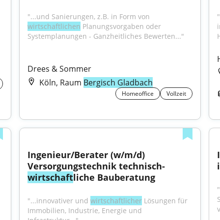
"...und Sanierungen, z.B. in Form von 
"
wirtschaftlichen
 Planungsvorgaben oder 
Systemplanungen - Ganzheitliches Bewerten..."
Drees & Sommer
Köln, Raum
Bergisch Gladbach
Homeoffice
Vollzeit
Ingenieur/Berater (w/m/d) 
Versorgungstechnik technisch-
wirtschaft
liche Bauberatung
"...innovativer und 
wirtschaftlicher
 Lösungen für 
Immobilien, Industrie, Energie und 