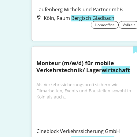
Laufenberg Michels und Partner mbB
Köln, Raum
Bergisch Gladbach
Homeoffice
Vollzeit
Monteur (m/w/d) für mobile 
Verkehrstechnik/ Lager
wirtschaft
Als Verkehrssicherungsprofi sichern wir 
Filmarbeiten, Events und Baustellen sowohl in 
Köln als auch...
Cineblock Verkehrssicherung GmbH