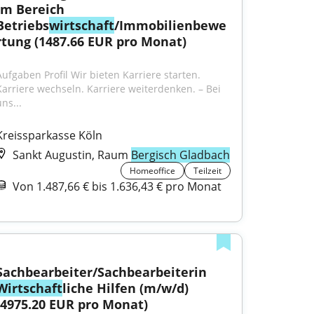
im Bereich 
Betriebs
wirtschaft
/Immobilienbewe
rtung (1487.66 EUR pro Monat)
Aufgaben Profil Wir bieten Karriere starten. 
Karriere wechseln. Karriere weiterdenken. – Bei 
ns...
Kreissparkasse Köln
Sankt Augustin, Raum
Bergisch Gladbach
Homeoffice
Teilzeit
Von 1.487,66 € bis 1.636,43 € pro Monat
Sachbearbeiter/Sachbearbeiterin 
Wirtschaft
liche Hilfen (m/w/d) 
(4975.20 EUR pro Monat)