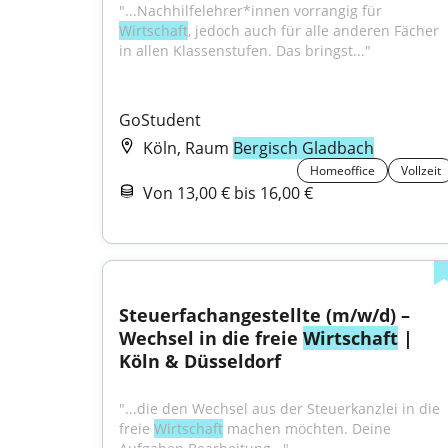
"...Nachhilfelehrer*innen vorrangig für 
Wirtschaft
, jedoch auch für alle anderen Fächer 
in allen Klassenstufen. Das bringst..."
GoStudent
Köln, Raum
Bergisch Gladbach
Homeoffice
Vollzeit
Von 13,00 € bis 16,00 €
Steuerfachangestellte (m/w/d) – 
Wechsel in die freie 
Wirtschaft
 | 
Köln & Düsseldorf
"...die den Wechsel aus der Steuerkanzlei in die 
freie 
Wirtschaft
 machen möchten. Deine 