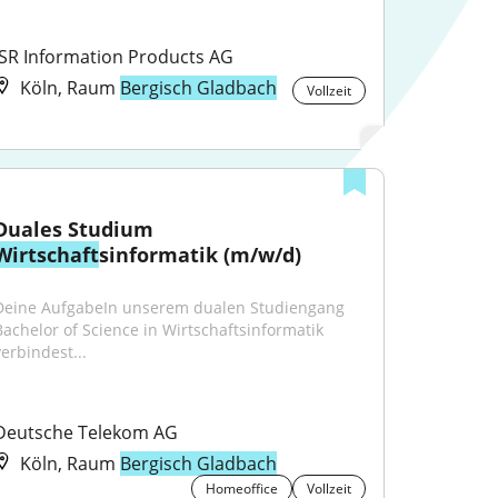
ISR Information Products AG
Köln, Raum
Bergisch Gladbach
Vollzeit
Duales Studium 
Wirtschaft
sinformatik (m/w/d)
Deine AufgabeIn unserem dualen Studiengang 
Bachelor of Science in Wirtschaftsinformatik 
verbindest...
Deutsche Telekom AG
Köln, Raum
Bergisch Gladbach
Homeoffice
Vollzeit