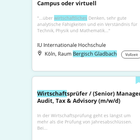
Campus oder virtuell
"...über 
wirtschaftliches
 Denken, sehr gute 
analytische Fähigkeiten und ein Verständnis für 
Technik, Physik und Mathematik..."
IU Internationale Hochschule
Köln, Raum
Bergisch Gladbach
Vollzeit
Wirtschaft
sprüfer / (Senior) Manager
Audit, Tax & Advisory (m/w/d)
In der Wirtschaftsprüfung geht es längst um 
mehr als die Prüfung von Jahresabschlüssen. 
Bei...