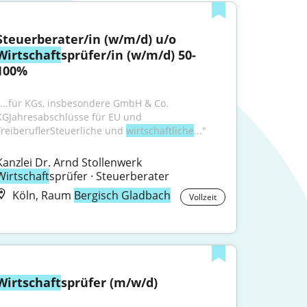
Steuerberater/in (w/m/d) u/o 
Wirtschaft
sprüfer/in (w/m/d) 50-
100%
"...für KGs, insbesondere GmbH & Co. 
KGJahresabschlüsse für EU und 
FreiberuflerSteuerliche und 
wirtschaftliche
..."
Kanzlei Dr. Arnd Stollenwerk 
Wirtschaft
sprüfer · Steuerberater
Köln, Raum
Bergisch Gladbach
Vollzeit
Wirtschaft
sprüfer (m/w/d)