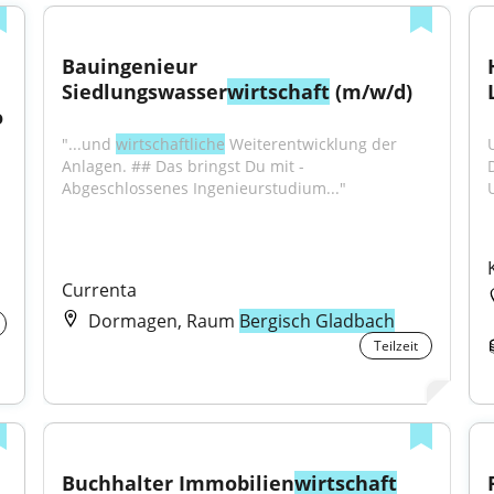
Bauingenieur 
Siedlungswasser
wirtschaft
 (m/w/d)
 
"...und 
wirtschaftliche
 Weiterentwicklung der 
Anlagen. ## Das bringst Du mit - 
Abgeschlossenes Ingenieurstudium..."
Currenta
Dormagen, Raum
Bergisch Gladbach
Teilzeit
Buchhalter Immobilien
wirtschaft