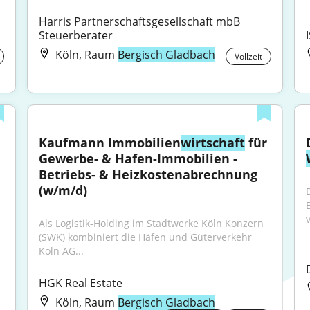
Harris Partnerschaftsgesellschaft mbB 
Steuerberater
Köln, Raum
Bergisch Gladbach
Vollzeit
Kaufmann Immobilien
wirtschaft
 für 
Gewerbe- & Hafen-Immobilien - 
Betriebs- & Heizkostenabrechnung 
(w/m/d)
Als Logistik-Holding im Stadtwerke Köln Konzern 
(SWK) kombiniert die Häfen und Güterverkehr 
Köln AG...
HGK Real Estate
Köln, Raum
Bergisch Gladbach