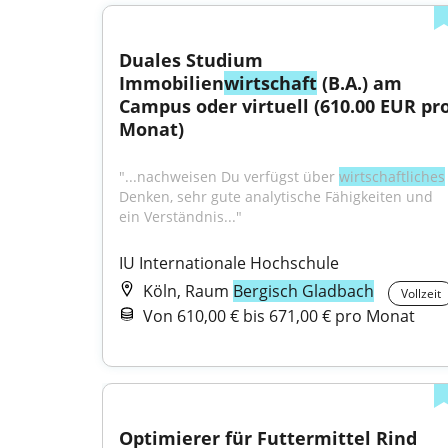
Duales Studium 
Immobilien
wirtschaft
 (B.A.) am 
Campus oder virtuell (610.00 EUR pro
Monat)
"...nachweisen Du verfügst über 
wirtschaftliches
Denken, sehr gute analytische Fähigkeiten und 
ein Verständnis..."
IU Internationale Hochschule
Köln, Raum
Bergisch Gladbach
Vollzeit
Von 610,00 € bis 671,00 € pro Monat
Optimierer für Futtermittel Rind 