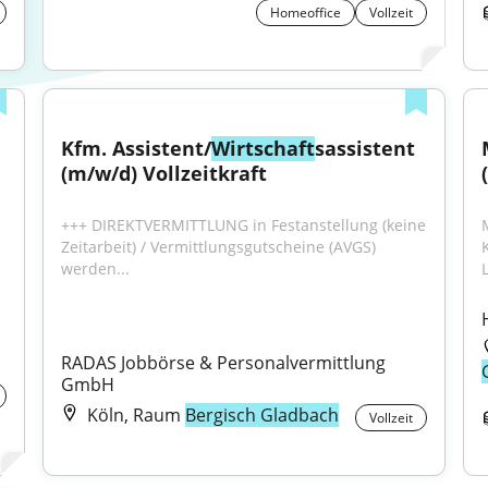
Homeoffice
Vollzeit
Kfm. Assistent/
Wirtschaft
sassistent 
(m/w/d) Vollzeitkraft
+++ DIREKTVERMITTLUNG in Festanstellung (keine 
Zeitarbeit) / Vermittlungsgutscheine (AVGS) 
werden...
RADAS Jobbörse & Personalvermittlung 
GmbH
Köln, Raum
Bergisch Gladbach
Vollzeit