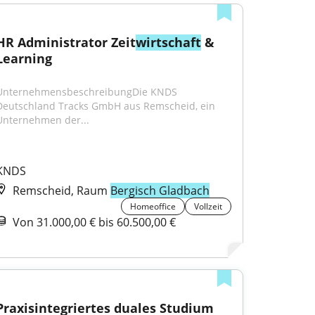
HR Administrator Zeit
wirtschaft
 & 
Learning
UnternehmensbeschreibungDie KNDS 
Deutschland Tracks GmbH aus Remscheid, ein 
Unternehmen der...
KNDS
Remscheid, Raum
Bergisch Gladbach
Homeoffice
Vollzeit
Von 31.000,00 € bis 60.500,00 €
Praxisintegriertes duales Studium 