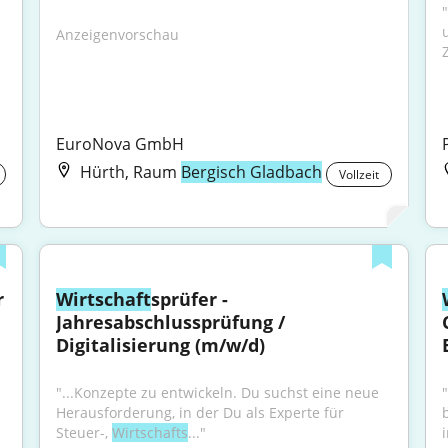
Anzeigenvorschau
EuroNova GmbH
Hürth, Raum
Bergisch Gladbach
Vollzeit
 
Wirtschaft
sprüfer - 
Jahresabschlussprüfung / 
Digitalisierung (m/w/d)
"...Konzepte zu entwickeln. Du suchst eine neue 
"
Herausforderung, in der Du als Experte für 
Steuer-, 
Wirtschafts
..."