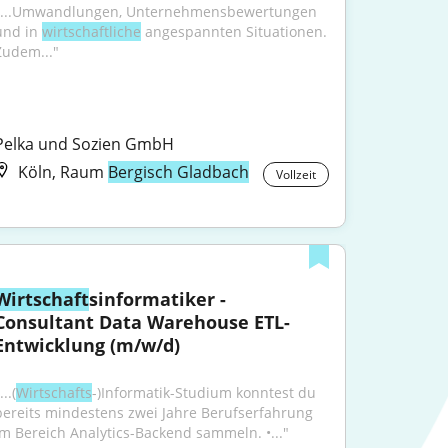
"...Umwandlungen, Unternehmensbewertungen 
und in 
wirtschaftliche
 angespannten Situationen. 
Zudem..."
Pelka und Sozien GmbH
Köln, Raum
Bergisch Gladbach
Vollzeit
Wirtschaft
sinformatiker - 
Consultant Data Warehouse ETL-
Entwicklung (m/w/d)
...(
Wirtschafts
-)Informatik-Studium konntest du 
bereits mindestens zwei Jahre Berufserfahrung 
im Bereich Analytics-Backend sammeln. •..."