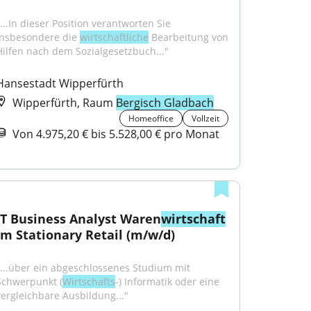
...In dieser Position verantworten Sie 
insbesondere die 
wirtschaftliche
 Bearbeitung von 
Hilfen nach dem Sozialgesetzbuch..."
Hansestadt Wipperfürth
Wipperfürth, Raum
Bergisch Gladbach
Homeoffice
Vollzeit
Von 4.975,20 € bis 5.528,00 € pro Monat
IT Business Analyst Waren
wirtschaft
im Stationary Retail (m/w/d)
"...über ein abgeschlossenes Studium mit 
Schwerpunkt (
Wirtschafts
-) Informatik oder eine 
vergleichbare Ausbildung..."