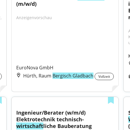
(m/w/d)
 
Anzeigenvorschau
u
EuroNova GmbH
Hürth, Raum
Bergisch Gladbach
Vollzeit
Ingenieur/Berater (w/m/d) 
Elektrotechnik technisch-
wirtschaft
liche Bauberatung