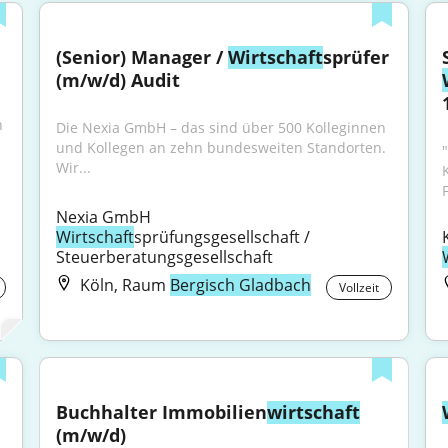
(Senior) Manager / 
Wirtschaft
sprüfer 
(m/w/d) Audit
 
Die Nexia GmbH – das sind über 500 Kolleginnen 
und Kollegen an zehn bundesweiten Standorten. 
Wir...
Nexia GmbH 
Wirtschaft
sprüfungsgesellschaft / 
Steuerberatungsgesellschaft
Köln, Raum
Bergisch Gladbach
Vollzeit
Buchhalter Immobilien
wirtschaft
(m/w/d)