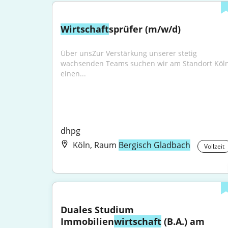
Wirtschaft
sprüfer (m/w/d)
Über unsZur Verstärkung unserer stetig 
wachsenden Teams suchen wir am Standort Köln
einen...
dhpg
Köln, Raum
Bergisch Gladbach
Vollzeit
Duales Studium 
Immobilien
wirtschaft
 (B.A.) am 