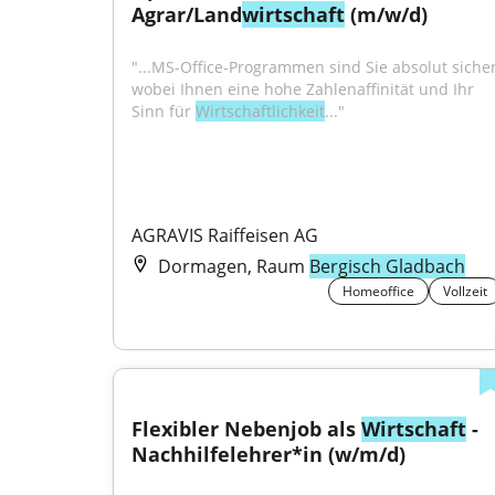
Agrar/Land
wirtschaft
 (m/w/d)
"...MS-Office-Programmen sind Sie absolut sicher,
wobei Ihnen eine hohe Zahlenaffinität und Ihr 
Sinn für 
Wirtschaftlichkeit
..."
AGRAVIS Raiffeisen AG
Dormagen, Raum
Bergisch Gladbach
Homeoffice
Vollzeit
Flexibler Nebenjob als 
Wirtschaft
 - 
Nachhilfelehrer*in (w/m/d)