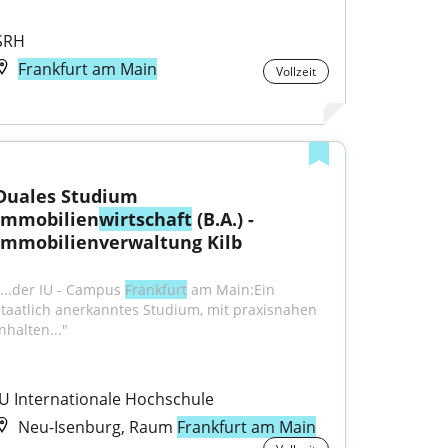
SRH
Frankfurt am Main
Vollzeit
Duales Studium 
Immobilien
wirtschaft
 (B.A.) - 
Immobilienverwaltung Kilb
"...der IU - Campus 
Frankfurt
 am Main:Ein 
staatlich anerkanntes Studium, mit praxisnahen 
nhalten..."
IU Internationale Hochschule
Neu-Isenburg, Raum
Frankfurt am Main