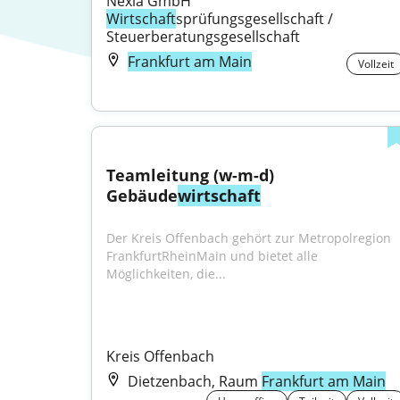
Nexia GmbH 
Wirtschaft
sprüfungsgesellschaft / 
Steuerberatungsgesellschaft
Frankfurt am Main
Vollzeit
Teamleitung (w-m-d) 
Gebäude
wirtschaft
Der Kreis Offenbach gehört zur Metropolregion 
FrankfurtRheinMain und bietet alle 
Möglichkeiten, die...
Kreis Offenbach
Dietzenbach, Raum
Frankfurt am Main