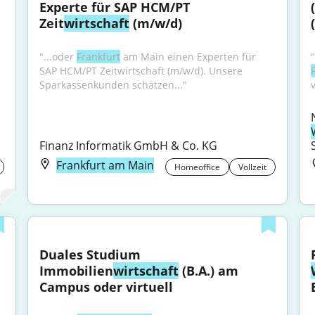
Experte für SAP HCM/PT 
Zeit
wirtschaft
 (m/w/d)
"...oder 
Frankfurt
 am Main einen Experten für 
SAP HCM/PT Zeitwirtschaft (m/w/d). Unsere 
Sparkassenkunden schätzen..."
v
Finanz Informatik GmbH & Co. KG
Frankfurt am Main
Homeoffice
Vollzeit
Duales Studium 
Immobilien
wirtschaft
 (B.A.) am 
 
Campus oder virtuell