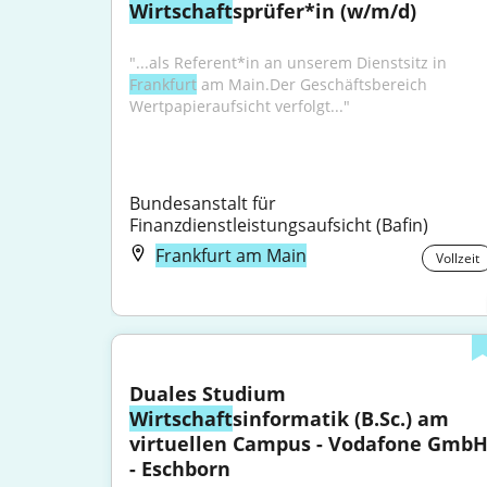
Wirtschaft
sprüfer*in (w/m/d)
"...als Referent*in an unserem Dienstsitz in 
Frankfurt
 am Main.Der Geschäftsbereich 
Wertpapieraufsicht verfolgt..."
Bundesanstalt für 
Finanzdienstleistungsaufsicht (Bafin)
Frankfurt am Main
Vollzeit
Duales Studium 
Wirtschaft
sinformatik (B.Sc.) am 
virtuellen Campus - Vodafone GmbH
- Eschborn