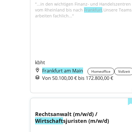
"...in den wichtigen Finanz- und Handelszentren -
vom Rheinland bis nach 
Frankfurt
.Unsere Teams 
arbeiten fachlich..."
kbht
Frankfurt am Main
Homeoffice
Vollzeit
Von 50.100,00 € bis 172.800,00 €
Rechtsanwalt (m/w/d) / 
Wirtschaft
sjuristen (m/w/d)