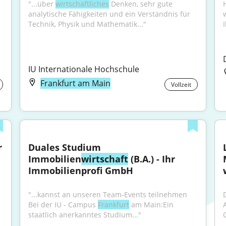
"...über 
wirtschaftliches
 Denken, sehr gute 
analytische Fähigkeiten und ein Verständnis für 
Technik, Physik und Mathematik..."
I
IU Internationale Hochschule
Frankfurt am Main
Vollzeit
 
Duales Studium 
Immobilien
wirtschaft
 (B.A.) - Ihr 
Immobilienprofi GmbH
"...kannst an unseren Team-Events teilnehmen 
Bei der IU - Campus 
Frankfurt
 am Main:Ein 
staatlich anerkanntes Studium..."