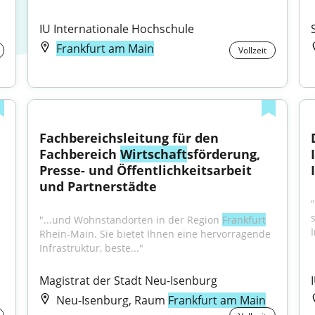
IU Internationale Hochschule
Frankfurt am Main
Vollzeit
Fachbereichsleitung für den 
Fachbereich 
Wirtschaft
sförderung, 
Presse- und Öffentlichkeitsarbeit 
und Partnerstädte
"...und Wohnstandorten in der Region 
Frankfurt
I
Rhein-Main. Sie bietet Ihnen eine hervorragende 
Infrastruktur, beste..."
Magistrat der Stadt Neu-Isenburg
Neu-Isenburg, Raum
Frankfurt am Main