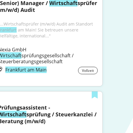
(Senior) Manager / 
Wirtschaft
sprüfer 
(m/w/d) Audit
"...Wirtschaftsprüfer (m/w/d) Audit am Standort 
Frankfurt
 am Main! Sie betreuen unsere 
ielfältige, international..."
Nexia GmbH 
Wirtschaft
sprüfungsgesellschaft / 
Steuerberatungsgesellschaft
Frankfurt am Main
Vollzeit
Prüfungsassistent - 
Wirtschaft
sprüfung / Steuerkanzlei / 
Beratung (m/w/d)