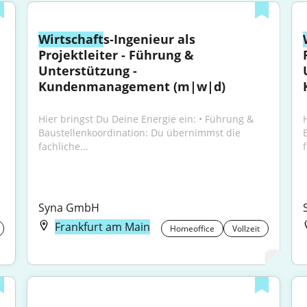
Wirtschaft
s-Ingenieur als 
Projektleiter - Führung & 
Unterstützung - 
Kundenmanagement (m|w|d)
Hier bringst Du Deine Energie ein: • Führung & 
Baustellenkoordination: Du übernimmst die 
fachliche...
f
Syna GmbH
Frankfurt am Main
Homeoffice
Vollzeit