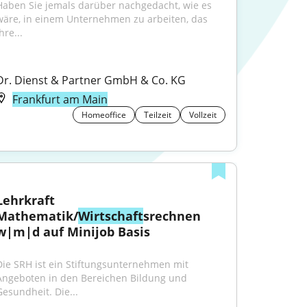
Haben Sie jemals darüber nachgedacht, wie es 
wäre, in einem Unternehmen zu arbeiten, das 
hre...
Dr. Dienst & Partner GmbH & Co. KG
Frankfurt am Main
Homeoffice
Teilzeit
Vollzeit
Lehrkraft 
Mathematik/
Wirtschaft
srechnen 
w|m|d auf Minijob Basis
Die SRH ist ein Stiftungsunternehmen mit 
Angeboten in den Bereichen Bildung und 
Gesundheit. Die...