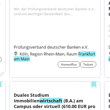
 
Wir, der Prüfungsverband deutscher Banken e.V., 
sind ein wichtiger Bestandteil des...
d
Prüfungsverband deutscher Banken e.V.
Köln, Region Rhein-Main, Raum
Frankfurt
am Main
Homeoffice
Teilzeit
Duales Studium 
Immobilien
wirtschaft
 (B.A.) am 
Campus oder virtuell (610.00 EUR pro 