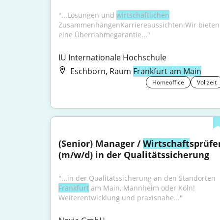
"...Lösungen und 
wirtschaftlichen
ZusammenhängenKarriereaussichten:Wir bieten 
eine Übernahmegarantie..."
IU Internationale Hochschule
Eschborn, Raum
Frankfurt am Main
Homeoffice
Vollzeit
(Senior) Manager / 
Wirtschaft
sprüfer
(m/w/d) in der Qualitätssicherung
"...in der Qualitätssicherung an den Standorten 
Frankfurt
 am Main, Mannheim oder Köln! 
Weiterentwicklung und praxisnahe..."