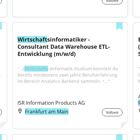
Vollzeit
 
Wirtschaft
sinformatiker - 
Consultant Data Warehouse ETL-
Entwicklung (m/w/d)
"...(
Wirtschafts
-)Informatik-Studium konntest du 
"
bereits mindestens zwei Jahre Berufserfahrung 
 
im Bereich Analytics-Backend sammeln. •..."
ISR Information Products AG
Frankfurt am Main
Vollzeit