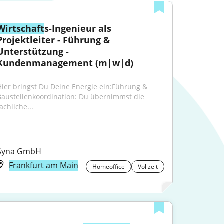
Wirtschaft
s-Ingenieur als 
Projektleiter - Führung & 
Unterstützung - 
Kundenmanagement (m|w|d)
Hier bringst Du Deine Energie ein:Führung & 
Baustellenkoordination: Du übernimmst die 
achliche...
Syna GmbH
Frankfurt am Main
Homeoffice
Vollzeit