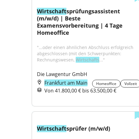
Wirtschaft
sprüfungsassistent 
(m/w/d) | Beste 
Examensvorbereitung | 4 Tage 
Homeoffice
"...oder einen ähnlichen Abschluss erfolgreich 
abgeschlossen (mit den Schwer­punkten: 
Rechnungswesen, 
Wirtschafts
..."
Die Lawgentur GmbH
Frankfurt am Main
Homeoffice
Vollzeit
Von 41.800,00 € bis 63.500,00 €
Wirtschaft
sprüfer (m/w/d)