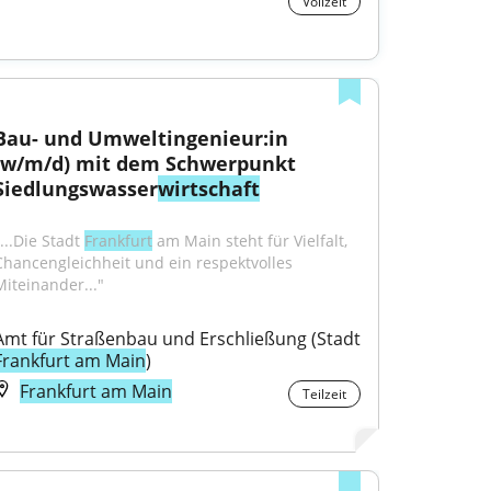
Vollzeit
Bau- und Umweltingenieur:in 
(w/m/d) mit dem Schwerpunkt 
Siedlungswasser
wirtschaft
...Die Stadt 
Frankfurt
 am Main steht für Vielfalt, 
Chancengleichheit und ein respektvolles 
Miteinander..."
Amt für Straßenbau und Erschließung (Stadt 
Frankfurt am Main
)
Frankfurt am Main
Teilzeit