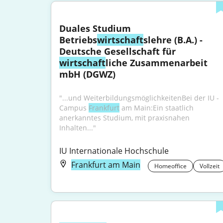
Duales Studium 
Betriebs
wirtschaft
slehre (B.A.) - 
Deutsche Gesellschaft für 
wirtschaft
liche Zusammenarbeit 
mbH (DGWZ)
"...und WeiterbildungsmöglichkeitenBei der IU - 
Campus 
Frankfurt
 am Main:Ein staatlich 
anerkanntes Studium, mit praxisnahen 
Inhalten..."
IU Internationale Hochschule
Frankfurt am Main
Homeoffice
Vollzeit