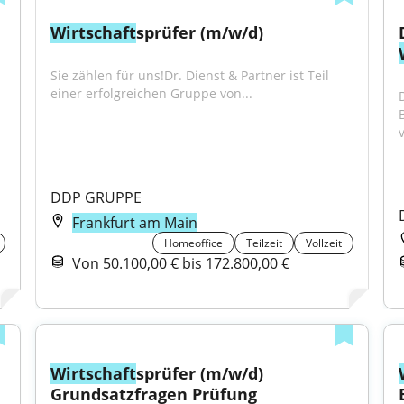
Wirtschaft
sprüfer (m/w/d)
Sie zählen für uns!Dr. Dienst & Partner ist Teil 
einer erfolgreichen Gruppe von...
DDP GRUPPE
Frankfurt am Main
Homeoffice
Teilzeit
Vollzeit
Von 50.100,00 € bis 172.800,00 €
Wirtschaft
sprüfer (m/w/d) 
Grundsatzfragen Prüfung