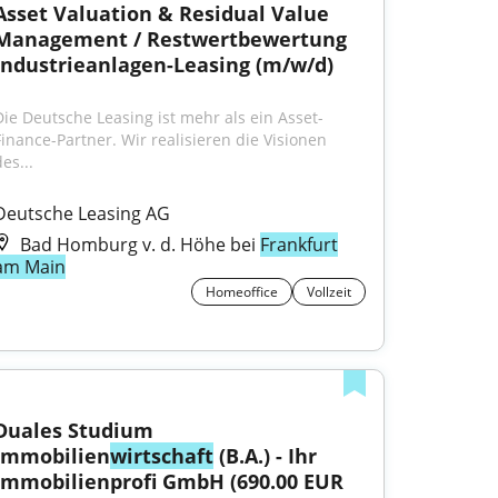
Asset Valuation & Residual Value 
Management / Restwertbewertung 
Industrieanlagen-Leasing (m/w/d)
Die Deutsche Leasing ist mehr als ein Asset-
Finance-Partner. Wir realisieren die Visionen 
es...
Deutsche Leasing AG
Bad Homburg v. d. Höhe bei
Frankfurt
am Main
Homeoffice
Vollzeit
Duales Studium 
Immobilien
wirtschaft
 (B.A.) - Ihr 
Immobilienprofi GmbH (690.00 EUR 