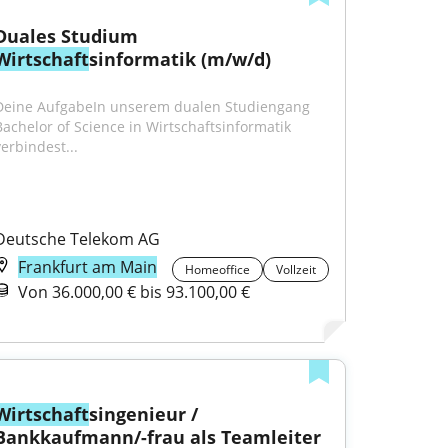
Duales Studium 
Wirtschaft
sinformatik (m/w/d)
Deine AufgabeIn unserem dualen Studiengang 
Bachelor of Science in Wirtschaftsinformatik 
verbindest...
Deutsche Telekom AG
Frankfurt am Main
Homeoffice
Vollzeit
Von 36.000,00 € bis 93.100,00 €
Wirtschaft
singenieur / 
Bankkaufmann/-frau als Teamleiter 