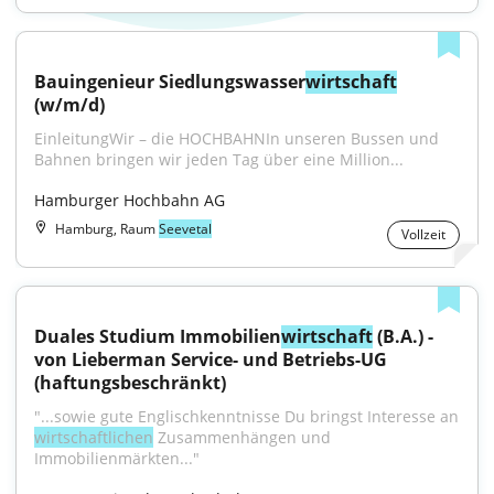
Bauingenieur Siedlungswasser
wirtschaft
(w/m/d)
EinleitungWir – die HOCHBAHNIn unseren Bussen und 
Bahnen bringen wir jeden Tag über eine Million...
Hamburger Hochbahn AG
Hamburg, Raum
Seevetal
Vollzeit
Duales Studium Immobilien
wirtschaft
 (B.A.) - 
von Lieberman Service- und Betriebs-UG 
(haftungsbeschränkt)
"...sowie gute Englischkenntnisse Du bringst Interesse an 
wirtschaftlichen
 Zusammenhängen und 
Immobilienmärkten..."