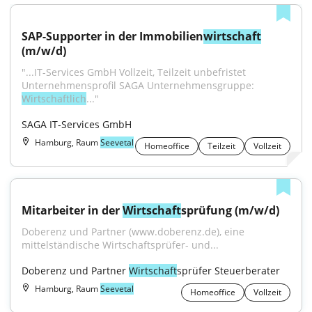
SAP-Supporter in der Immobilien
wirtschaft
(m/w/d)
"...IT-Services GmbH Vollzeit, Teilzeit unbefristet 
Unternehmensprofil SAGA Unternehmensgruppe: 
Wirtschaftlich
..."
SAGA IT-Services GmbH
Hamburg, Raum
Seevetal
Homeoffice
Teilzeit
Vollzeit
Mitarbeiter in der 
Wirtschaft
sprüfung (m/w/d)
Doberenz und Partner (www.doberenz.de), eine 
mittelständische Wirtschaftsprüfer- und...
Doberenz und Partner 
Wirtschaft
sprüfer Steuerberater
Hamburg, Raum
Seevetal
Homeoffice
Vollzeit