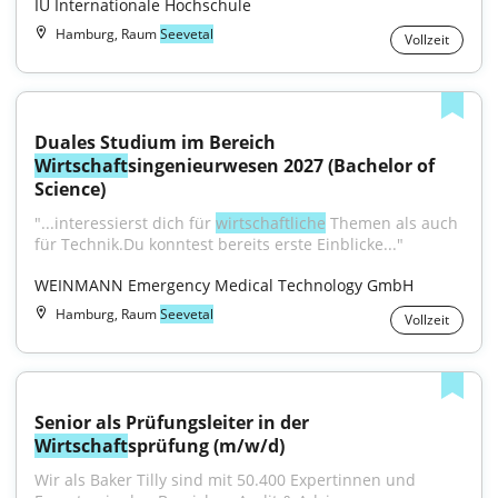
IU Internationale Hochschule
Hamburg, Raum
Seevetal
Vollzeit
Duales Studium im Bereich 
Wirtschaft
singenieurwesen 2027 (Bachelor of 
Science)
"...interessierst dich für 
wirtschaftliche
 Themen als auch 
für Technik.Du konntest bereits erste Einblicke..."
WEINMANN Emergency Medical Technology GmbH
Hamburg, Raum
Seevetal
Vollzeit
Senior als Prüfungsleiter in der 
Wirtschaft
sprüfung (m/w/d)
Wir als Baker Tilly sind mit 50.400 Expertinnen und 