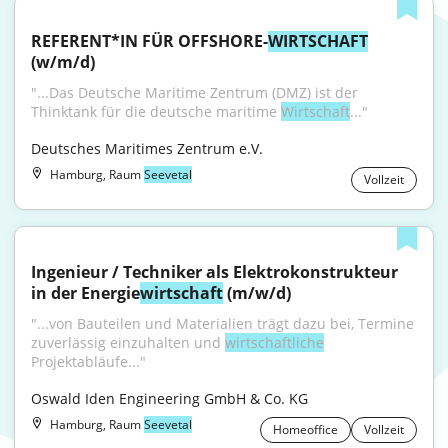
REFERENT*IN FÜR OFFSHORE-
WIRTSCHAFT
(w/m/d)
"...Das Deutsche Maritime Zentrum (DMZ) ist der 
Thinktank für die deutsche maritime 
Wirtschaft
..."
Deutsches Maritimes Zentrum e.V.
Hamburg, Raum
Seevetal
Vollzeit
Ingenieur / Techniker als Elektrokonstrukteur 
in der Energie
wirtschaft
 (m/w/d)
"...von Bauteilen und Materialien trägt dazu bei, Termine 
zuverlässig einzuhalten und 
wirtschaftliche
Projektabläufe..."
Oswald Iden Engineering GmbH & Co. KG
Hamburg, Raum
Seevetal
Homeoffice
Vollzeit