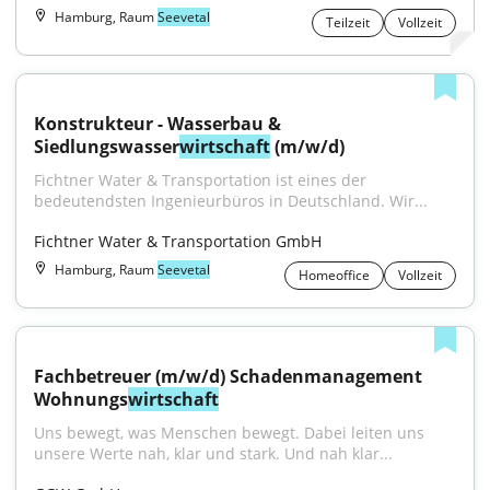
Hamburg, Raum
Seevetal
Teilzeit
Vollzeit
Konstrukteur - Wasserbau & 
Siedlungswasser
wirtschaft
 (m/w/d)
Fichtner Water & Transportation ist eines der 
bedeutendsten Ingenieurbüros in Deutschland. Wir...
Fichtner Water & Transportation GmbH
Hamburg, Raum
Seevetal
Homeoffice
Vollzeit
Fachbetreuer (m/w/d) Schadenmanagement 
Wohnungs
wirtschaft
Uns bewegt, was Menschen bewegt. Dabei leiten uns 
unsere Werte nah, klar und stark. Und nah klar...