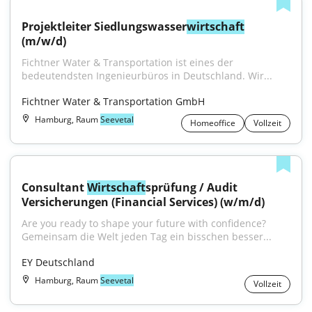
Projektleiter Siedlungswasser
wirtschaft
(m/w/d)
Fichtner Water & Transportation ist eines der 
bedeutendsten Ingenieurbüros in Deutschland. Wir...
Fichtner Water & Transportation GmbH
Hamburg, Raum
Seevetal
Homeoffice
Vollzeit
Consultant 
Wirtschaft
sprüfung / Audit 
Versicherungen (Financial Services) (w/m/d)
Are you ready to shape your future with confidence?
Gemeinsam die Welt jeden Tag ein bisschen besser...
EY Deutschland
Hamburg, Raum
Seevetal
Vollzeit