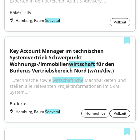
Experten in den Bereichen Audit & Advisory,...
Baker Tilly
Hamburg, Raum
Seevetal
Vollzeit
Key Account Manager im technischen 
Systemvertrieb Schwerpunkt 
Wohnungs-/Immobilien
wirtschaft
 für den 
Buderus Vertriebsbereich Nord (w/m/div.)
"...technische sowie 
wirtschaftliche
 Machbarkeiten und 
stellen alle relevanten Projektinformationen im CRM-
System..."
Buderus
Hamburg, Raum
Seevetal
Homeoffice
Vollzeit