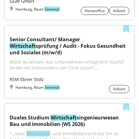
GGW GmbH
Hamburg, Raum
Seevetal
Homeoffice
Vollzeit
Senior Consultant/ Manager 
Wirtschaft
sprüfung / Audit - Fokus Gesundheit 
und Soziales (m/w/d)
Willst du wissen, was Unternehmen erfolgreich macht? 
Direkt mit Entscheidern am Tisch sitzen?...
RSM Ebner Stolz
Hamburg, Raum
Seevetal
Vollzeit
Duales Studium 
Wirtschaft
singenieurwesen 
Bau und Immobilien (WS 2026)
"...über 
Wirtschafts
- und Immobilienrecht bis hin zu 