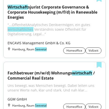
Wirtschaft
sjurist Corporate Governance & 
Corporate Housekeeping (m/f/d) in Renewable 
Energies
"...OffenheitAnalytisches Denkvermögen, ein gutes 
wirtschaftliches
 Verständnis sowie Offenheit für 
Digitalisierung, Legal..."
ENCAVIS Management GmbH & Co. KG
Hamburg, Raum
Seevetal
Homeoffice
Vollzeit
Fachbetreuer (m/w/d) Wohnungs
wirtschaft
 / 
Commercial Real Estate
Uns bewegt, was Menschen bewegt. Dabei leiten uns 
unsere Werte nah, klar und stark. Und nah klar...
GGW GmbH
Hamburg, Raum
Seevetal
Homeoffice
Vollzeit