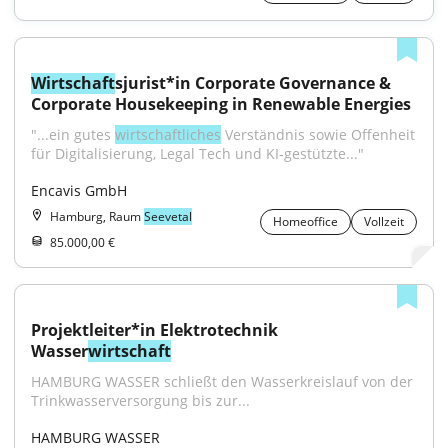
Wirtschaft
sjurist*in Corporate Governance & 
Corporate Housekeeping in Renewable Energies
"...ein gutes 
wirtschaftliches
 Verständnis sowie Offenheit 
für Digitalisierung, Legal Tech und KI‐gestützte..."
Encavis GmbH
Hamburg, Raum
Seevetal
Homeoffice
Vollzeit
85.000,00 €
Projektleiter*in Elektrotechnik 
Wasser
wirtschaft
HAMBURG WASSER schließt den Wasserkreislauf von der 
Trinkwasserversorgung bis zur...
HAMBURG WASSER