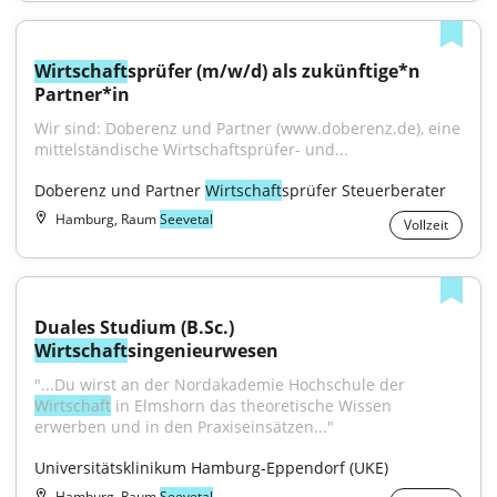
Wirtschaft
sprüfer (m/w/d) als zukünftige*n 
Partner*in
Wir sind: Doberenz und Partner (www.doberenz.de), eine 
mittelständische Wirtschaftsprüfer- und...
Doberenz und Partner 
Wirtschaft
sprüfer Steuerberater
Hamburg, Raum
Seevetal
Vollzeit
Duales Studium (B.Sc.) 
Wirtschaft
singenieurwesen
"...Du wirst an der Nordakademie Hochschule der 
Wirtschaft
 in Elmshorn das theoretische Wissen 
erwerben und in den Praxiseinsätzen..."
Universitätsklinikum Hamburg-Eppendorf (UKE)
Hamburg, Raum
Seevetal