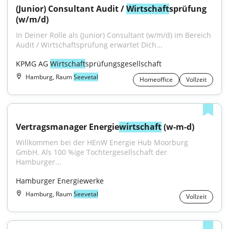
(Junior) Consultant Audit / 
Wirtschaft
sprüfung 
(w/m/d)
In Deiner Rolle als (Junior) Consultant (w/m/d) im Bereich 
Audit / Wirtschaftsprüfung erwartet Dich...
KPMG AG 
Wirtschaft
sprüfungsgesellschaft
Hamburg, Raum
Seevetal
Homeoffice
Vollzeit
Vertragsmanager Energie
wirtschaft
 (w-m-d)
Willkommen bei der HEnW Energie Hub Moorburg 
GmbH. Als 100 %ige Tochtergesellschaft der 
Hamburger...
Hamburger Energiewerke
Hamburg, Raum
Seevetal
Vollzeit