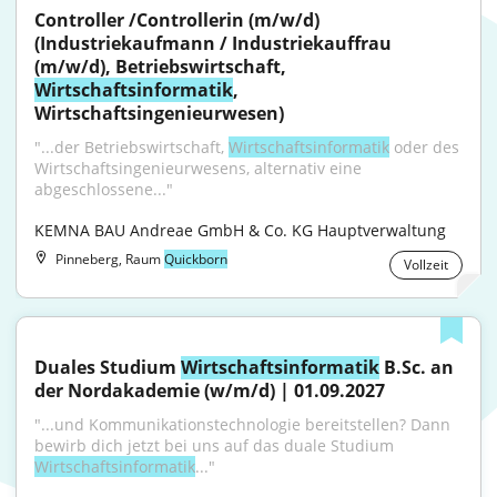
Controller /Controllerin (m/w/d) 
(Industriekaufmann / Industriekauffrau 
(m/w/d), Betriebswirtschaft, 
Wirtschaftsinformatik
, 
Wirtschaftsingenieurwesen)
"...der Betriebswirtschaft, 
Wirtschaftsinformatik
 oder des 
Wirtschaftsingenieurwesens, alternativ eine 
abgeschlossene..."
KEMNA BAU Andreae GmbH & Co. KG Hauptverwaltung
Pinneberg, Raum
Quickborn
Vollzeit
Duales Studium 
Wirtschaftsinformatik
 B.Sc. an 
der Nordakademie (w/m/d) | 01.09.2027
"...und Kommunikationstechnologie bereitstellen? Dann 
bewirb dich jetzt bei uns auf das duale Studium 
Wirtschaftsinformatik
..."