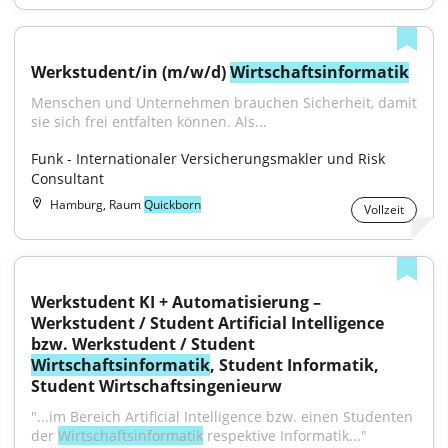
Werkstudent/in (m/w/d) 
Wirtschaftsinformatik
Menschen und Unternehmen brauchen Sicherheit, damit 
sie sich frei entfalten können. Als...
Funk - Internationaler Versicherungsmakler und Risk 
Consultant
Hamburg, Raum
Quickborn
Vollzeit
Werkstudent KI + Automatisierung – 
Werkstudent / Student Artificial Intelligence 
bzw. Werkstudent / Student 
Wirtschaftsinformatik
, Student Informatik, 
Student Wirtschaftsingenieurw
"...im Bereich Artificial Intelligence bzw. einen Studenten 
der 
Wirtschaftsinformatik
 respektive Informatik..."