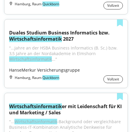
Hamburg, Raum
Quickborn
Vollzeit
Duales Studium Business Informatics bzw. 
Wirtschaftsinformatik
 2027
"...Jahre an der HSBA Business Informatics (B. Sc.) bzw. 
3,5 Jahre an der Nordakademie in Elmshorn 
Wirtschaftsinformatik
..."
HanseMerkur Versicherungsgruppe
Hamburg, Raum
Quickborn
Vollzeit
Wirtschaftsinformatik
er mit Leidenschaft für KI 
und Marketing / Sales
"...
Wirtschaftsinformatik
-Background oder vergleichbare 
Business-IT-Kombination Analytische Denkweise für 