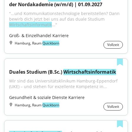
der Nordakademie (w/m/d) | 01.09.2027
"...und Kommunikationstechnologie bereitstellen? Dann 
bewirb dich jetzt bei uns auf das duale Studium 
Wirtschaftsinformatik
..."
Groß- & Einzelhandel Karriere
Hamburg, Raum
Quickborn
Vollzeit
Duales Studium (B.Sc.) 
Wirtschaftsinformatik
Wir sind das Universitätsklinikum Hamburg-Eppendorf 
(UKE) – und stehen für exzellente Kompetenz in...
Gesundheit & soziale Dienste Karriere
Hamburg, Raum
Quickborn
Vollzeit