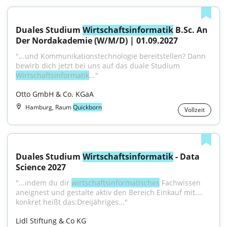
Duales Studium 
Wirtschaftsinformatik
 B.Sc. An 
Der Nordakademie (W/M/D) | 01.09.2027
"...und Kommunikationstechnologie bereitstellen? Dann 
bewirb dich jetzt bei uns auf das duale Studium 
Wirtschaftsinformatik
..."
Otto GmbH & Co. KGaA
Hamburg, Raum
Quickborn
Vollzeit
Duales Studium 
Wirtschaftsinformatik
 - Data 
Science 2027
"...indem du dir 
wirtschaftsinformatisches
 Fachwissen 
aneignest und gestalte aktiv den Bereich Einkauf mit.… 
konkret heißt das:Dreijähriges..."
Lidl Stiftung & Co KG