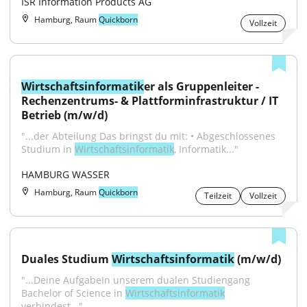
ISR Information Products AG
Hamburg, Raum
Quickborn
Vollzeit
Wirtschaftsinformatik
er als Gruppenleiter - 
Rechenzentrums- & Plattforminfrastruktur / IT 
Betrieb (m/w/d)
"...der Abteilung Das bringst du mit: • Abgeschlossenes 
Studium in 
Wirtschaftsinformatik
, Informatik..."
HAMBURG WASSER
Hamburg, Raum
Quickborn
Teilzeit
Vollzeit
Duales Studium 
Wirtschaftsinformatik
 (m/w/d)
"...Deine AufgabeIn unserem dualen Studiengang 
Bachelor of Science in 
Wirtschaftsinformatik
verbindest..."