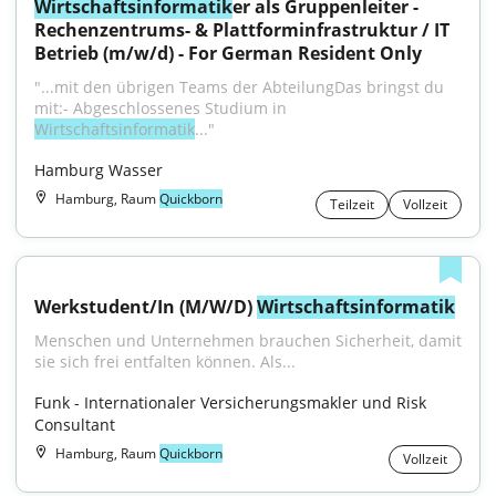
Wirtschaftsinformatik
er als Gruppenleiter - 
Rechenzentrums- & Plattforminfrastruktur / IT 
Betrieb (m/w/d) - For German Resident Only
"...mit den übrigen Teams der AbteilungDas bringst du 
mit:- Abgeschlossenes Studium in 
Wirtschaftsinformatik
..."
Hamburg Wasser
Hamburg, Raum
Quickborn
Teilzeit
Vollzeit
Werkstudent/In (M/W/D) 
Wirtschaftsinformatik
Menschen und Unternehmen brauchen Sicherheit, damit 
sie sich frei entfalten können. Als...
Funk - Internationaler Versicherungsmakler und Risk 
Consultant
Hamburg, Raum
Quickborn
Vollzeit