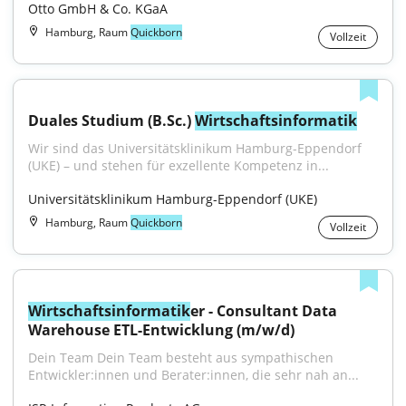
Otto GmbH & Co. KGaA
Hamburg, Raum
Quickborn
Vollzeit
Duales Studium (B.Sc.) 
Wirtschaftsinformatik
Wir sind das Universitätsklinikum Hamburg-Eppendorf 
(UKE) – und stehen für exzellente Kompetenz in...
Universitätsklinikum Hamburg-Eppendorf (UKE)
Hamburg, Raum
Quickborn
Vollzeit
Wirtschaftsinformatik
er - Consultant Data 
Warehouse ETL-Entwicklung (m/w/d)
Dein Team Dein Team besteht aus sympathischen 
Entwickler:innen und Berater:innen, die sehr nah an...