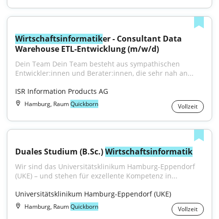
Wirtschaftsinformatik
er - Consultant Data 
Warehouse ETL-Entwicklung (m/w/d)
Dein Team Dein Team besteht aus sympathischen 
Entwickler:innen und Berater:innen, die sehr nah an...
ISR Information Products AG
Hamburg, Raum
Quickborn
Vollzeit
Duales Studium (B.Sc.) 
Wirtschaftsinformatik
Wir sind das Universitätsklinikum Hamburg-Eppendorf 
(UKE) – und stehen für exzellente Kompetenz in...
Universitätsklinikum Hamburg-Eppendorf (UKE)
Hamburg, Raum
Quickborn
Vollzeit