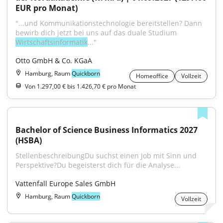
EUR pro Monat)
"...und Kommunikationstechnologie bereitstellen? Dann 
bewirb dich jetzt bei uns auf das duale Studium 
Wirtschaftsinformatik
..."
Otto GmbH & Co. KGaA
Hamburg, Raum
Quickborn
Homeoffice
Vollzeit
Von 1.297,00 € bis 1.426,70 € pro Monat
Bachelor of Science Business Informatics 2027 
(HSBA)
StellenbeschreibungDu suchst einen Job mit Sinn und 
Perspektive?Du begeisterst dich für die Analyse...
Vattenfall Europe Sales GmbH
Hamburg, Raum
Quickborn
Vollzeit