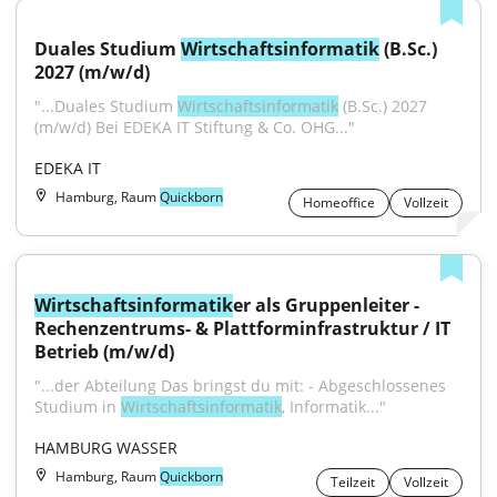
Duales Studium 
Wirtschaftsinformatik
 (B.Sc.) 
2027 (m/w/d)
"...Duales Studium 
Wirtschaftsinformatik
 (B.Sc.) 2027 
(m/w/d) Bei EDEKA IT Stiftung & Co. OHG..."
EDEKA IT
Hamburg, Raum
Quickborn
Homeoffice
Vollzeit
Wirtschaftsinformatik
er als Gruppenleiter - 
Rechenzentrums- & Plattforminfrastruktur / IT 
Betrieb (m/w/d)
"...der Abteilung Das bringst du mit: - Abgeschlossenes 
Studium in 
Wirtschaftsinformatik
, Informatik..."
HAMBURG WASSER
Hamburg, Raum
Quickborn
Teilzeit
Vollzeit