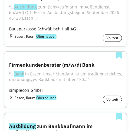
"...
Ausbildung
 zum Bankkaufmann im Außendienst 
(m/w/d) Ort: Essen, Ausbildungsbeginn September 2026 
45128 Essen..."
Bausparkasse Schwäbisch Hall AG
Essen, Raum
Oberhausen
Vollzeit
Firmenkundenberater (m/w/d) Bank
"...
Bank
 in Essen Unser Mandant ist ein traditionsreiches, 
unabhängiges Bankhaus mit über 150..."
simplecon GmbH
Essen, Raum
Oberhausen
Vollzeit
Ausbildung
 zum Bankkaufmann im 