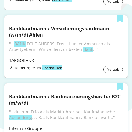
Vollzeit
Bankkaufmann / Versicherungskaufmann 
(w/m/d) Ahlen
"...
BANK
.ECHT.ANDERS. Das ist unser Anspruch als 
Arbeitgeberin. Wir wollen zur besten 
Bank
..."
TARGOBANK
Duisburg, Raum
Oberhausen
Vollzeit
Bankkaufmann / Baufinanzierungsberater B2C 
(m/w/d)
"...du zum Erfolg als Marktführer bei. Kaufmännische 
Ausbildung
, z. B. als Bankkaufmann / Bankfachwirt..."
Interhyp Gruppe