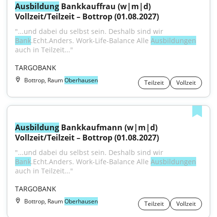
Ausbildung
 Bankkauffrau (w|m|d) 
Vollzeit/Teilzeit – Bottrop (01.08.2027)
"...und dabei du selbst sein. Deshalb sind wir 
Bank
.Echt.Anders. Work-Life-Balance Alle 
Ausbildungen
auch in Teilzeit..."
TARGOBANK
Bottrop, Raum
Oberhausen
Teilzeit
Vollzeit
Ausbildung
 Bankkaufmann (w|m|d) 
Vollzeit/Teilzeit – Bottrop (01.08.2027)
"...und dabei du selbst sein. Deshalb sind wir 
Bank
.Echt.Anders. Work-Life-Balance Alle 
Ausbildungen
auch in Teilzeit..."
TARGOBANK
Bottrop, Raum
Oberhausen
Teilzeit
Vollzeit