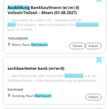
Ausbildung
 Bankkaufmann (w|m|d) 
Vollzeit/Teilzeit – Moers (01.08.2027)
"...und dabei du selbst sein. Deshalb sind wir 
Bank
.Echt.Anders. Work-Life-Balance Alle 
Ausbildungen
auch in Teilzeit..."
TARGOBANK
Moers, Raum
Oberhausen
Teilzeit
Vollzeit
sachbearbeiter bank (m/w/d)
"...kaufmännische oder juristische 
Ausbildung
, z.B. als 
Bankkaufmann - Erste Berufserfahrung im genannten..."
Randstad
Duisburg, Raum
Oberhausen
Vollzeit