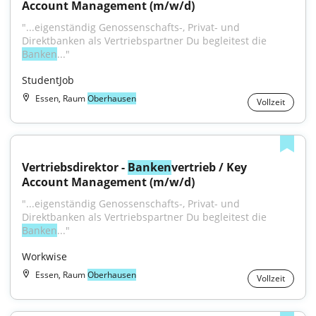
Account Management (m/w/d)
"...eigenständig Genossenschafts-, Privat- und 
Direktbanken als Vertriebspartner Du begleitest die 
Banken
..."
StudentJob
Essen, Raum
Oberhausen
Vollzeit
Vertriebsdirektor - 
Banken
vertrieb / Key 
Account Management (m/w/d)
"...eigenständig Genossenschafts-, Privat- und 
Direktbanken als Vertriebspartner Du begleitest die 
Banken
..."
Workwise
Essen, Raum
Oberhausen
Vollzeit