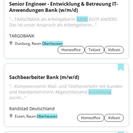
Senior Engineer - Entwicklung & Betreuung IT-
Anwendungen Bank (w/m/d)
"...TARGOBANK als Arbeitgeberin 
BANK
.ECHT.ANDERS. 
Das ist unser Anspruch als Arbeitgeberin..."
TARGOBANK
Duisburg, Raum
Oberhausen
Homeoffice
Teilzeit
Vollzeit
Sachbearbeiter Bank (m/w/d)
"...Kompetenzen\n Mail- und Telefonverkehr mit Kunden 
und Mandanten\n\n\n Abgeschlossene 
Ausbildung
zur/m..."
Randstad Deutschland
Essen, Raum
Oberhausen
Homeoffice
Vollzeit