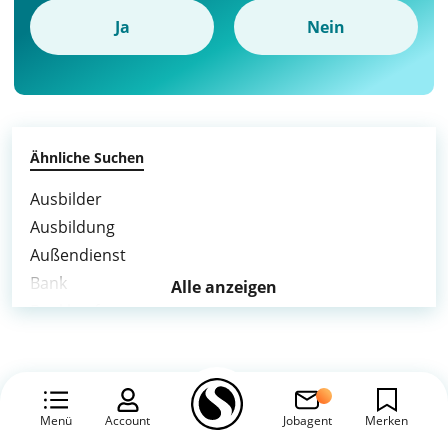
Ja
Nein
Ähnliche Suchen
Ausbilder
Ausbildung
Außendienst
Bank
Alle anzeigen
Bankkaufmann
Finanzberater
Kundenservice
Management
Mitarbeiter
Menü
Account
Jobagent
Merken