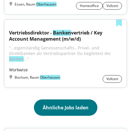
Essen, Raum
Oberhausen
Homeoffice
Vollzeit
Vertriebsdirektor - 
Banken
vertrieb / Key 
Account Management (m/w/d)
"...eigenständig Genossenschafts-, Privat- und 
Direktbanken als Vertriebspartner Du begleitest die 
Banken
..."
Workwise
Bochum, Raum
Oberhausen
Vollzeit
Ähnliche Jobs laden