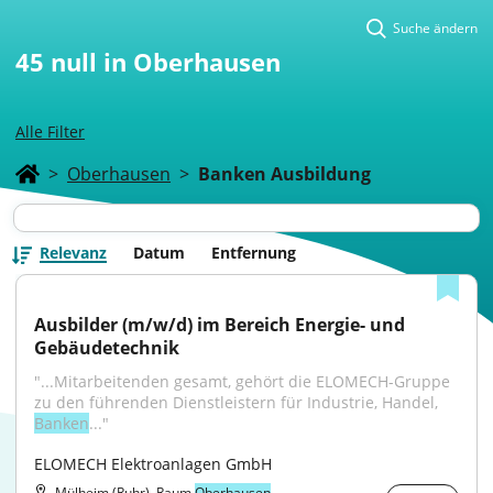
Suche ändern
45
null in Oberhausen
Alle Filter
>
Oberhausen
>
Banken Ausbildung
Relevanz
Datum
Entfernung
Ausbilder (m/w/d) im Bereich Energie- und 
Gebäudetechnik
"...Mitarbeitenden gesamt, gehört die ELOMECH-Gruppe 
zu den führenden Dienstleistern für Industrie, Handel, 
Banken
..."
ELOMECH Elektroanlagen GmbH
Mülheim (Ruhr), Raum
Oberhausen