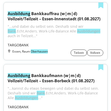
Ausbildung
 Bankkauffrau (w|m|d) 
Vollzeit/Teilzeit – Essen-Innenstadt (01.08.2027)
"...und dabei du selbst sein. Deshalb sind wir 
Bank
.Echt.Anders. Work-Life-Balance Alle 
Ausbildungen
auch in Teilzeit..."
TARGOBANK
Essen, Raum
Oberhausen
Teilzeit
Vollzeit
Ausbildung
 Bankkaufmann (w|m|d) 
Vollzeit/Teilzeit – Essen-Borbeck (01.08.2027)
"...kannst du etwas bewegen und dabei du selbst sein. 
Deshalb sind wir 
Bank
.Echt.Anders. Work-Life-Balance 
Alle 
Ausbildungen
..."
TARGOBANK