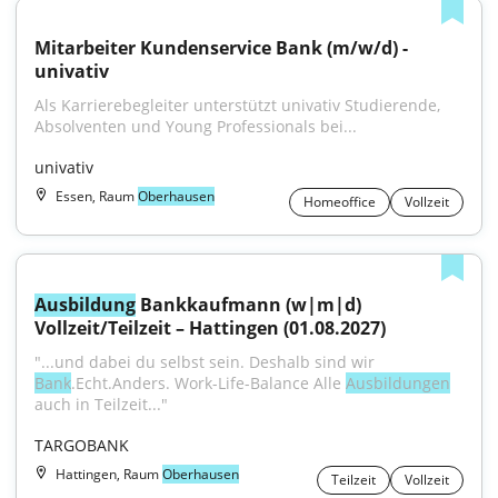
Mitarbeiter Kundenservice Bank (m/w/d) - 
univativ
Als Karrierebegleiter unterstützt univativ Studierende, 
Absolventen und Young Professionals bei...
univativ
Essen, Raum
Oberhausen
Homeoffice
Vollzeit
Ausbildung
 Bankkaufmann (w|m|d) 
Vollzeit/Teilzeit – Hattingen (01.08.2027)
"...und dabei du selbst sein. Deshalb sind wir 
Bank
.Echt.Anders. Work-Life-Balance Alle 
Ausbildungen
auch in Teilzeit..."
TARGOBANK
Hattingen, Raum
Oberhausen
Teilzeit
Vollzeit