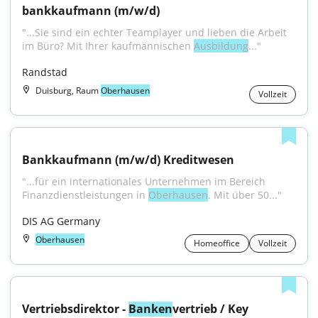
bankkaufmann (m/w/d)
"...Sie sind ein echter Teamplayer und lieben die Arbeit 
im Büro? Mit Ihrer kaufmännischen 
Ausbildung
..."
Randstad
Duisburg, Raum
Oberhausen
Vollzeit
Bankkaufmann (m/w/d) Kreditwesen
"...für ein internationales Unternehmen im Bereich 
Finanzdienstleistungen in 
Oberhausen
. Mit über 50..."
DIS AG Germany
Oberhausen
Homeoffice
Vollzeit
Vertriebsdirektor - 
Banken
vertrieb / Key 