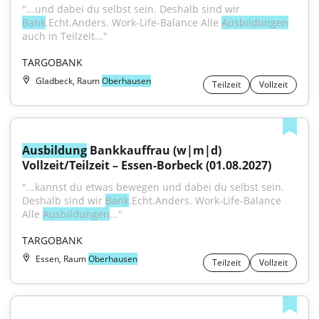
"...und dabei du selbst sein. Deshalb sind wir 
Bank
.Echt.Anders. Work-Life-Balance Alle 
Ausbildungen
auch in Teilzeit..."
TARGOBANK
Gladbeck, Raum
Oberhausen
Teilzeit
Vollzeit
Ausbildung
 Bankkauffrau (w|m|d) 
Vollzeit/Teilzeit – Essen-Borbeck (01.08.2027)
"...kannst du etwas bewegen und dabei du selbst sein. 
Deshalb sind wir 
Bank
.Echt.Anders. Work-Life-Balance 
Alle 
Ausbildungen
..."
TARGOBANK
Essen, Raum
Oberhausen
Teilzeit
Vollzeit