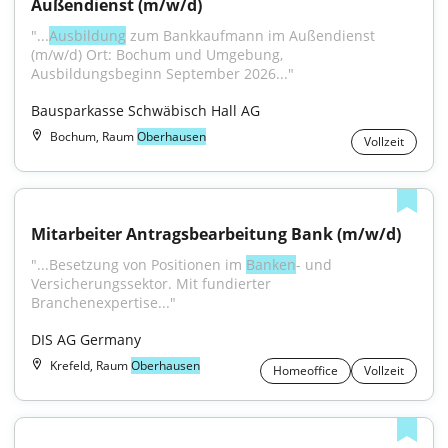
Außendienst (m/w/d)
"...
Ausbildung
 zum Bankkaufmann im Außendienst 
(m/w/d) Ort: Bochum und Umgebung, 
Ausbildungsbeginn September 2026..."
Bausparkasse Schwäbisch Hall AG
Bochum, Raum
Oberhausen
Vollzeit
Mitarbeiter Antragsbearbeitung Bank (m/w/d)
"...Besetzung von Positionen im 
Banken
- und 
Versicherungssektor. Mit fundierter 
Branchenexpertise..."
DIS AG Germany
Krefeld, Raum
Oberhausen
Homeoffice
Vollzeit