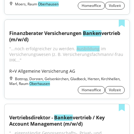
Moers, Raum
Oberhausen
Homeoffice
Vollzeit
Finanzberater Versicherungen 
Banken
vertrieb 
(m/w/d)
"...noch erfolgreicher zu werden. 
Ausbildung
 im 
Versicherungswesen (z. B. Versicherungsfachmann/-frau 
IHK..."
R+V Allgemeine Versicherung AG
Bottrop, Dorsten, Gelsenkirchen, Gladbeck, Herten, Kirchhellen,
Marl, Raum
Oberhausen
Homeoffice
Vollzeit
Vertriebsdirektor - 
Banken
vertrieb / Key 
Account Management (m/w/d)
"...eigenständig Genossenschafts-, Privat- und 