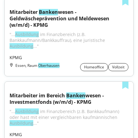
Mitarbeiter 
Banken
wesen - 
Geldwäscheprävention und Meldewesen 
(w/m/d) - KPMG
"...
Ausbildung
 im Finanzbereich (z.B. 
Bankkaufmann/Bankkauffrau), eine juristische 
Ausbildung
..."
KPMG
Essen, Raum
Oberhausen
Homeoffice
Vollzeit
Mitarbeiter im Bereich 
Banken
wesen - 
Investmentfonds (w/m/d) - KPMG
"...
Ausbildung
 im Finanzbereich (z.B. Bankkaufmann) 
oder hast mit einer vergleichbaren kaufmännischen 
Ausbildung
..."
KPMG