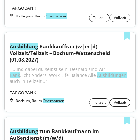
TARGOBANK
Hattingen, Raum
Oberhausen
Teilzeit
Vollzeit
Ausbildung
 Bankkauffrau (w|m|d) 
Vollzeit/Teilzeit – Bochum-Wattenscheid 
(01.08.2027)
"...und dabei du selbst sein. Deshalb sind wir 
Bank
.Echt.Anders. Work-Life-Balance Alle 
Ausbildungen
auch in Teilzeit..."
TARGOBANK
Bochum, Raum
Oberhausen
Teilzeit
Vollzeit
Ausbildung
 zum Bankkaufmann im 
Außendienst (m/w/d)