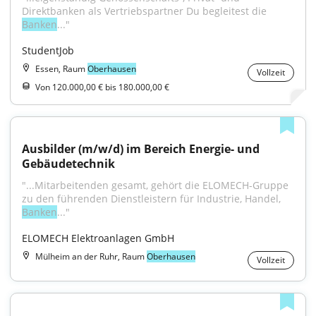
Direktbanken als Vertriebspartner Du begleitest die 
Banken
..."
StudentJob
Essen, Raum
Oberhausen
Vollzeit
Von 120.000,00 € bis 180.000,00 €
Ausbilder (m/w/d) im Bereich Energie- und 
Gebäudetechnik
"...Mitarbeitenden gesamt, gehört die ELOMECH-Gruppe 
zu den führenden Dienstleistern für Industrie, Handel, 
Banken
..."
ELOMECH Elektroanlagen GmbH
Mülheim an der Ruhr, Raum
Oberhausen
Vollzeit