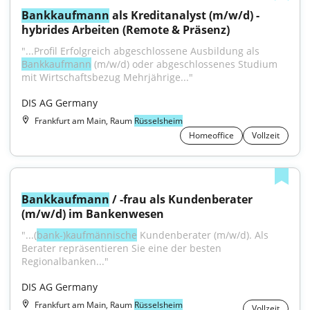
Bankkaufmann
 als Kreditanalyst (m/w/d) - 
hybrides Arbeiten (Remote & Präsenz)
"...Profil Erfolgreich abgeschlossene Ausbildung als 
Bankkaufmann
 (m/w/d) oder abgeschlossenes Studium 
mit Wirtschaftsbezug Mehrjährige..."
DIS AG Germany
Frankfurt am Main, Raum
Rüsselsheim
Homeoffice
Vollzeit
Bankkaufmann
 / -frau als Kundenberater 
(m/w/d) im Bankenwesen
"...(
bank-)kaufmännische
 Kundenberater (m/w/d). Als 
Berater repräsentieren Sie eine der besten 
Regionalbanken..."
DIS AG Germany
Frankfurt am Main, Raum
Rüsselsheim
Vollzeit