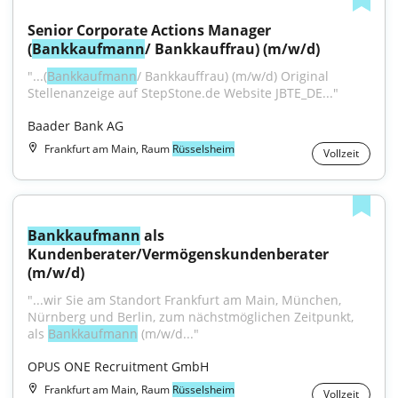
Senior Corporate Actions Manager 
(
Bankkaufmann
/ Bankkauffrau) (m/w/d)
"...(
Bankkaufmann
/ Bankkauffrau) (m/w/d) Original 
Stellenanzeige auf StepStone.de Website JBTE_DE..."
Baader Bank AG
Frankfurt am Main, Raum
Rüsselsheim
Vollzeit
Bankkaufmann
 als 
Kundenberater/Vermögenskundenberater 
(m/w/d)
"...wir Sie am Standort Frankfurt am Main, München, 
Nürnberg und Berlin, zum nächstmöglichen Zeitpunkt, 
als 
Bankkaufmann
 (m/w/d..."
OPUS ONE Recruitment GmbH
Frankfurt am Main, Raum
Rüsselsheim
Vollzeit