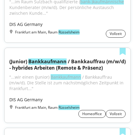
"...im Raum Sulzbach qualifizierte (
bank-)kaufmännische
Kundenberater (m/w/d). Der persönliche Austausch 
zwischen Kunde..."
DIS AG Germany
Frankfurt am Main, Raum
Rüsselsheim
Vollzeit
(Junior) 
Bankkaufmann
 / Bankkauffrau (m/w/d) 
- hybrides Arbeiten (Remote & Präsenz)
"...wir einen (Junior) 
Bankkaufmann
 / Bankkauffrau 
(m/w/d). Die Stelle ist zum nächstmöglichen Zeitpunkt in 
Frankfurt..."
DIS AG Germany
Frankfurt am Main, Raum
Rüsselsheim
Homeoffice
Vollzeit