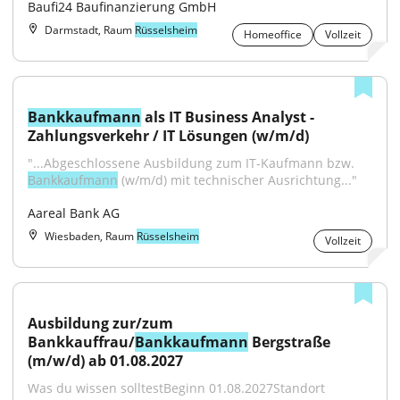
Baufi24 Baufinanzierung GmbH
Darmstadt, Raum
Rüsselsheim
Homeoffice
Vollzeit
Bankkaufmann
 als IT Business Analyst - 
Zahlungsverkehr / IT Lösungen (w/m/d)
"...Abgeschlossene Ausbildung zum IT-Kaufmann bzw. 
Bankkaufmann
 (w/m/d) mit technischer Ausrichtung..."
Aareal Bank AG
Wiesbaden, Raum
Rüsselsheim
Vollzeit
Ausbildung zur/zum 
Bankkauffrau/
Bankkaufmann
 Bergstraße 
(m/w/d) ab 01.08.2027
Was du wissen solltestBeginn 01.08.2027Standort 