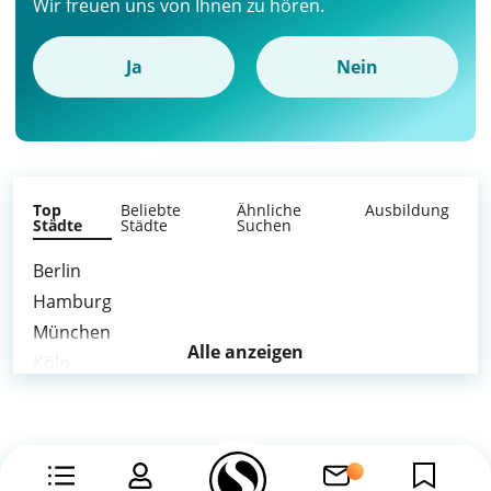
Wir freuen uns von Ihnen zu hören.
Ja
Nein
Top
Beliebte
Ähnliche
Ausbildung
Städte
Städte
Suchen
Berlin
Hamburg
München
Alle anzeigen
Köln
Frankfurt am Main
Stuttgart
Düsseldorf
Dortmund