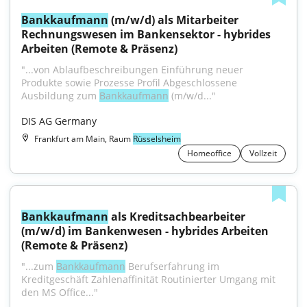
Bankkaufmann
 (m/w/d) als Mitarbeiter 
Rechnungswesen im Bankensektor - hybrides 
Arbeiten (Remote & Präsenz)
"...von Ablaufbeschreibungen Einführung neuer 
Produkte sowie Prozesse Profil Abgeschlossene 
Ausbildung zum 
Bankkaufmann
 (m/w/d..."
DIS AG Germany
Frankfurt am Main, Raum
Rüsselsheim
Homeoffice
Vollzeit
Bankkaufmann
 als Kreditsachbearbeiter 
(m/w/d) im Bankenwesen - hybrides Arbeiten 
(Remote & Präsenz)
"...zum 
Bankkaufmann
 Berufserfahrung im 
Kreditgeschäft Zahlenaffinität Routinierter Umgang mit 
den MS Office..."