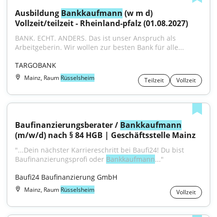
Ausbildung 
Bankkaufmann
 (w m d) 
Vollzeit/teilzeit - Rheinland-pfalz (01.08.2027)
BANK. ECHT. ANDERS. Das ist unser Anspruch als 
Arbeitgeberin. Wir wollen zur besten Bank für alle...
TARGOBANK
Mainz, Raum
Rüsselsheim
Teilzeit
Vollzeit
Baufinanzierungsberater / 
Bankkaufmann
(m/w/d) nach § 84 HGB | Geschäftsstelle Mainz
"...Dein nächster Karriereschritt bei Baufi24! Du bist 
Baufinanzierungsprofi oder 
Bankkaufmann
..."
Baufi24 Baufinanzierung GmbH
Mainz, Raum
Rüsselsheim
Vollzeit