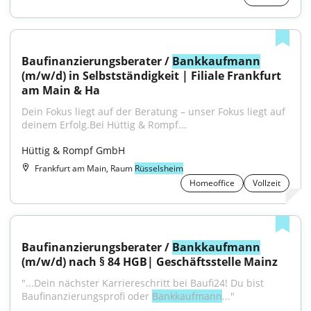
Baufinanzierungsberater / 
Bankkaufmann
(m/w/d) in Selbstständigkeit | Filiale Frankfurt 
am Main & Ha
Dein Fokus liegt auf der Beratung – unser Fokus liegt auf 
deinem Erfolg.Bei Hüttig & Rompf...
Hüttig & Rompf GmbH
Frankfurt am Main, Raum
Rüsselsheim
Homeoffice
Vollzeit
Baufinanzierungsberater / 
Bankkaufmann
(m/w/d) nach § 84 HGB| Geschäftsstelle Mainz
"...Dein nächster Karriereschritt bei Baufi24! Du bist 
Baufinanzierungsprofi oder 
Bankkaufmann
..."