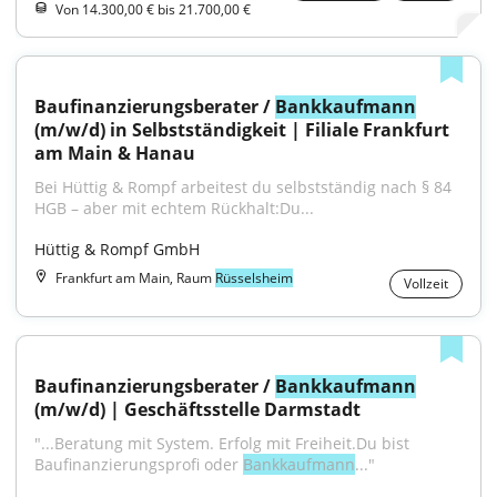
Von 14.300,00 € bis 21.700,00 €
Baufinanzierungsberater / 
Bankkaufmann
(m/w/d) in Selbstständigkeit | Filiale Frankfurt 
am Main & Hanau
Bei Hüttig & Rompf arbeitest du selbstständig nach § 84 
HGB – aber mit echtem Rückhalt:Du...
Hüttig & Rompf GmbH
Frankfurt am Main, Raum
Rüsselsheim
Vollzeit
Baufinanzierungsberater / 
Bankkaufmann
(m/w/d) | Geschäftsstelle Darmstadt
"...Beratung mit System. Erfolg mit Freiheit.Du bist 
Baufinanzierungsprofi oder 
Bankkaufmann
..."