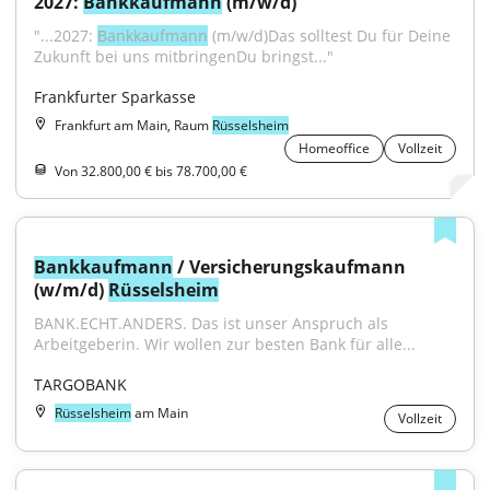
2027: 
Bankkaufmann
 (m/w/d)
"...2027: 
Bankkaufmann
 (m/w/d)Das solltest Du für Deine 
Zukunft bei uns mitbringenDu bringst..."
Frankfurter Sparkasse
Frankfurt am Main, Raum
Rüsselsheim
Homeoffice
Vollzeit
Von 32.800,00 € bis 78.700,00 €
Bankkaufmann
 / Versicherungskaufmann 
(w/m/d) 
Rüsselsheim
BANK.ECHT.ANDERS. Das ist unser Anspruch als 
Arbeitgeberin. Wir wollen zur besten Bank für alle...
TARGOBANK
Rüsselsheim
am Main
Vollzeit