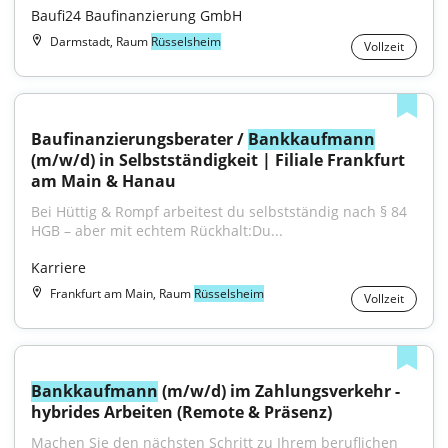
Baufi24 Baufinanzierung GmbH
Darmstadt, Raum
Rüsselsheim
Vollzeit
Baufinanzierungsberater / 
Bankkaufmann
(m/w/d) in Selbstständigkeit | Filiale Frankfurt 
am Main & Hanau
Bei Hüttig & Rompf arbeitest du selbstständig nach § 84 
HGB – aber mit echtem Rückhalt:Du...
Karriere
Frankfurt am Main, Raum
Rüsselsheim
Vollzeit
Bankkaufmann
 (m/w/d) im Zahlungsverkehr - 
hybrides Arbeiten (Remote & Präsenz)
Machen Sie den nächsten Schritt zu Ihrem beruflichen 