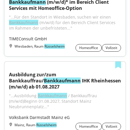
Bankkaufmann
 (m/w/d)* im Bereich Client 
Services mit Homeoffice-Option
"...Für den Standort in Wiesbaden, suchen wir einen 
Bankkaufmann
 (m/w/d) für den Bereich Client Services 
im Rahmen der unbefristeten..."
TIMEConsult GmbH
Wiesbaden, Raum
Rüsselsheim
Homeoffice
Vollzeit
Ausbildung zur/zum 
Bankkauffrau/
Bankkaufmann
 IHK Rheinhessen 
(m/w/d) ab 01.08.2027
"...Ausbildung 
Bankkaufmann
 / Bankkauffrau 
(m/w/d)Beginn 01.08.2027, Standort Mainz 
Neubrunnenplatz..."
Volksbank Darmstadt Mainz eG
Mainz, Raum
Rüsselsheim
Homeoffice
Vollzeit