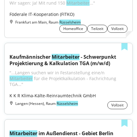
Wir sagen: Ja! Mit rund 150 
Mitarbeiter
..."
Föderale IT-Kooperation (FITKO)
Frankfurt am Main, Raum
Rüsselsheim
Homeoffice
Teilzeit
Vollzeit
Kaufmännischer 
Mitarbeiter
 - Schwerpunkt 
Projektierung & Kalkulation TGA (m/w/d)
"...Langen suchen wir in Festanstellung eine/n 
Mitarbeiter
 für die Projektkalkulation - Fachrichtung 
TGA..."
K K R Klima-Kälte-Reinraumtechnik GmbH
Langen (Hessen), Raum
Rüsselsheim
Vollzeit
Mitarbeiter
 im Außendienst - Gebiet Berlin 