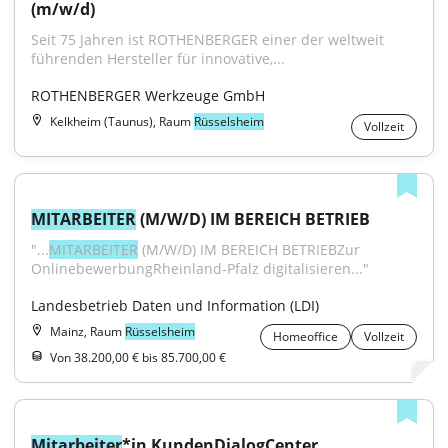
(m/w/d)
Seit 75 Jahren ist ROTHENBERGER einer der weltweit 
führenden Hersteller für innovative,...
ROTHENBERGER Werkzeuge GmbH
Kelkheim (Taunus), Raum
Rüsselsheim
Vollzeit
MITARBEITER
 (M/W/D) IM BEREICH BETRIEB
"...
MITARBEITER
 (M/W/D) IM BEREICH BETRIEBZur 
OnlinebewerbungRheinland-Pfalz digitalisieren..."
Landesbetrieb Daten und Information (LDI)
Mainz, Raum
Rüsselsheim
Homeoffice
Vollzeit
Von 38.200,00 € bis 85.700,00 €
Mitarbeiter
*in KundenDialogCenter 