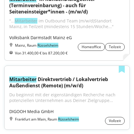
(Terminvereinbarung) - auch für 
Seiteneinsteiger*innen - (m/w/d)
"...
Mitarbeiter
 im Outbound Team (m/w/d)Standort 
Mainz, in Teilzeit (mindestens 15 Stunden/Woche..."
Volksbank Darmstadt Mainz eG
Mainz, Raum
Rüsselsheim
Homeoffice
Teilzeit
Von 31.400,00 € bis 87.200,00 €
Mitarbeiter
 Direktvertrieb / Lokalvertrieb 
Außendienst (Remote) (m/w/d)
Du beginnst mit der eigenständigen Recherche nach 
potenziellen Unternehmen aus Deiner Zielgruppe...
DIGOOH Media GmbH
Frankfurt am Main, Raum
Rüsselsheim
Vollzeit