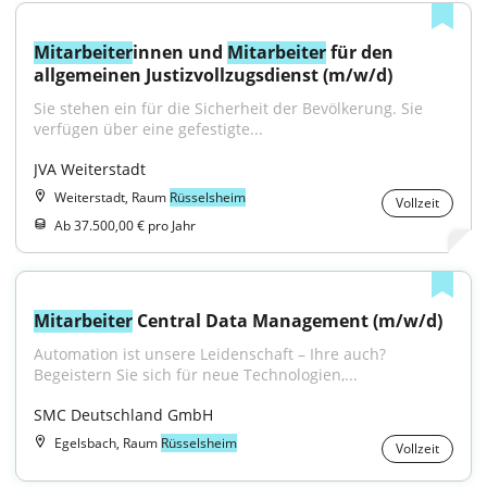
Mitarbeiter
innen und 
Mitarbeiter
 für den 
allgemeinen Justizvollzugsdienst (m/w/d)
Sie stehen ein für die Sicherheit der Bevölkerung. Sie 
verfügen über eine gefestigte...
JVA Weiterstadt
Weiterstadt, Raum
Rüsselsheim
Vollzeit
Ab 37.500,00 € pro Jahr
Mitarbeiter
 Central Data Management (m/w/d)
Automation ist unsere Leidenschaft – Ihre auch? 
Begeistern Sie sich für neue Technologien,...
SMC Deutschland GmbH
Egelsbach, Raum
Rüsselsheim
Vollzeit