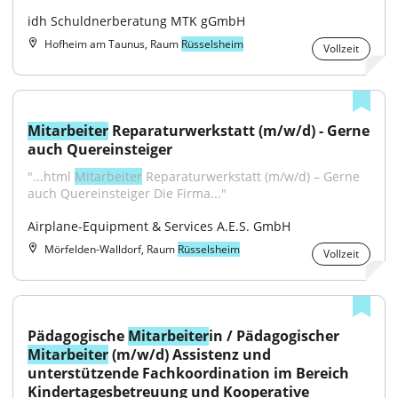
idh Schuldnerberatung MTK gGmbH
Hofheim am Taunus, Raum
Rüsselsheim
Vollzeit
Mitarbeiter
 Reparaturwerkstatt (m/w/d) - Gerne 
auch Quereinsteiger
"...html 
Mitarbeiter
 Reparaturwerkstatt (m/w/d) – Gerne 
auch Quereinsteiger Die Firma..."
Airplane-Equipment & Services A.E.S. GmbH
Mörfelden-Walldorf, Raum
Rüsselsheim
Vollzeit
Pädagogische 
Mitarbeiter
in / Pädagogischer 
Mitarbeiter
 (m/w/d) Assistenz und 
unterstützende Fachkoordination im Bereich 
Kindertagesbetreuung und Kooperative 