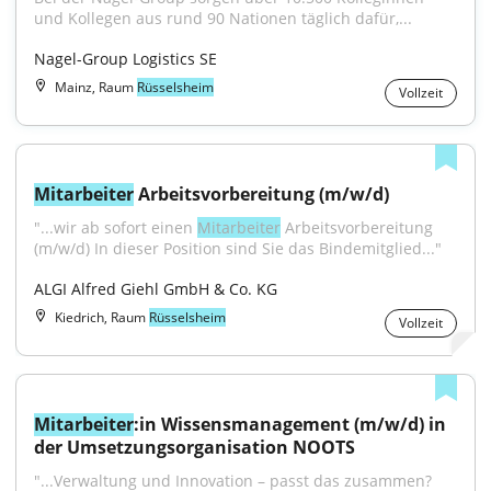
und Kollegen aus rund 90 Nationen täglich dafür,...
Nagel-Group Logistics SE
Mainz, Raum
Rüsselsheim
Vollzeit
Mitarbeiter
 Arbeitsvorbereitung (m/w/d)
"...wir ab sofort einen 
Mitarbeiter
 Arbeitsvorbereitung 
(m/w/d) In dieser Position sind Sie das Bindemitglied..."
ALGI Alfred Giehl GmbH & Co. KG
Kiedrich, Raum
Rüsselsheim
Vollzeit
Mitarbeiter
:in Wissensmanagement (m/w/d) in 
der Umsetzungsorganisation NOOTS
"...Verwaltung und Innovation – passt das zusammen? 