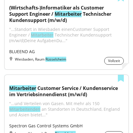
(Wirtschafts-)Informatiker als Customer 
Support Engineer / 
Mitarbeiter
 Technischer 
Kundensupport (m/w/d)
"...Standort in Wiesbaden einenCustomer Support 
Engineer / 
Mitarbeiter
 Technischer Kundensupport 
(m/w/d)Deine AufgabenDu..."
BLUEEND AG
Wiesbaden, Raum
Rüsselsheim
Vollzeit
Mitarbeiter
 Customer Service / Kundenservice 
im Vertriebsinnendienst (m/w/d)
"...und Verteilen von Gasen. Mit mehr als 150 
Mitarbeitenden
 an Standorten in Deutschland, England 
und Asien bietet..."
Spectron Gas Control Systems GmbH