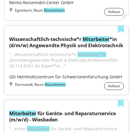
Reimo Reisemobil-Center GmbH
Egelsbach, Raum
Rüsselsheim
Vollzeit
Wissenschaftlich-technische*r 
Mitarbeiter
*in 
(d/m/w) Angewandte Physik und Elektrotechnik
"...Wissenschaftlich-technische*n 
Mitarbeiter*in
(d/m/w)Angewandte Physik & ElektrotechnikKennziffer: 
26.114-6351 als Expert*in..."
GSI Helmholtzzentrum für Schwerionenforschung GmbH
Darmstadt, Raum
Rüsselsheim
Vollzeit
Mitarbeiter
 für Geräte- und Reparaturservice 
(m/w/d) - Wiesbaden
"...einen 
Mitarbeiter
 für Geräte- und Reparaturservice 