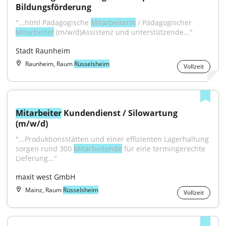
Bildungsförderung
"...html Pädagogische 
Mitarbeiterin
 / Pädagogischer 
Mitarbeiter
 (m/w/d)Assistenz und unterstützende..."
Stadt Raunheim
Raunheim, Raum
Rüsselsheim
Vollzeit
Mitarbeiter
 Kundendienst / Silowartung 
(m/w/d)
"...Produktionsstätten und einer effizienten Lagerhaltung 
sorgen rund 300 
Mitarbeitende
 für eine termingerechte 
Lieferung..."
maxit west GmbH
Mainz, Raum
Rüsselsheim
Vollzeit