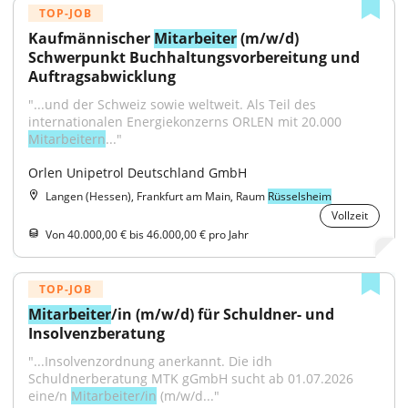
TOP-JOB
Kaufmännischer 
Mitarbeiter
 (m/w/d) 
Schwerpunkt Buchhaltungsvorbereitung und 
Auftragsabwicklung
"...und der Schweiz sowie weltweit. Als Teil des 
internationalen Energiekonzerns ORLEN mit 20.000 
Mitarbeitern
..."
Orlen Unipetrol Deutschland GmbH
Langen (Hessen), Frankfurt am Main, Raum
Rüsselsheim
Vollzeit
Von 40.000,00 € bis 46.000,00 € pro Jahr
TOP-JOB
Mitarbeiter
/in (m/w/d) für Schuldner- und 
Insolvenzberatung
"...Insolvenzordnung anerkannt. Die idh 
Schuldnerberatung MTK gGmbH sucht ab 01.07.2026 
eine/n 
Mitarbeiter/in
 (m/w/d..."