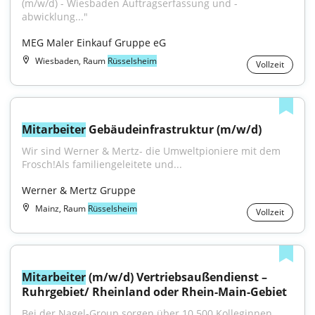
(m/w/d) - Wiesbaden Auftragserfassung und -
abwicklung..."
MEG Maler Einkauf Gruppe eG
Wiesbaden, Raum
Rüsselsheim
Vollzeit
Mitarbeiter
 Gebäudeinfrastruktur (m/w/d)
Wir sind Werner & Mertz- die Umweltpioniere mit dem 
Frosch!Als familiengeleitete und...
Werner & Mertz Gruppe
Mainz, Raum
Rüsselsheim
Vollzeit
Mitarbeiter
 (m/w/d) Vertriebsaußendienst – 
Ruhrgebiet/ Rheinland oder Rhein-Main-Gebiet
Bei der Nagel-Group sorgen über 10.500 Kolleginnen 