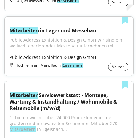
Langen (Hessen), Raum
Rüsselsheim
Vollzeit
Mitarbeiter
/in Lager und Messebau
Public Address Exhibition & Design GmbH Wir sind ein 
weltweit operierendes Messebauunternehmen mit...
Public Address Exhibition & Design GmbH
Hochheim am Main, Raum
Rüsselsheim
Vollzeit
Mitarbeiter
 Servicewerkstatt - Montage, 
Wartung & Instandhaltung / Wohnmobile & 
Reisemobile (m/w/d)
"...bieten wir mit über 24.000 Produkten eines der 
größten und innovativsten Sortimente. Mit über 270 
Mitarbeitern
 in Egelsbach..."