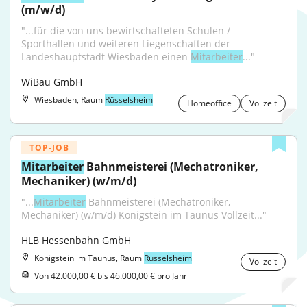
(m/w/d)
"...für die von uns bewirtschafteten Schulen / 
Sporthallen und weiteren Liegenschaften der 
Landeshauptstadt Wiesbaden einen 
Mitarbeiter
..."
WiBau GmbH
Wiesbaden, Raum
Rüsselsheim
Homeoffice
Vollzeit
TOP-JOB
Mitarbeiter
 Bahnmeisterei (Mechatroniker, 
Mechaniker) (w/m/d)
"...
Mitarbeiter
 Bahnmeisterei (Mechatroniker, 
Mechaniker) (w/m/d) Königstein im Taunus Vollzeit..."
HLB Hessenbahn GmbH
Königstein im Taunus, Raum
Rüsselsheim
Vollzeit
Von 42.000,00 € bis 46.000,00 € pro Jahr