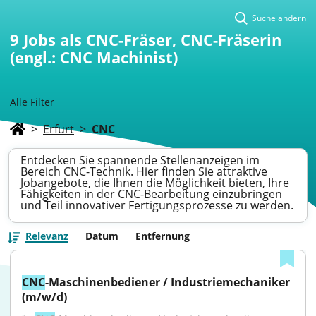
Suche ändern
9
Jobs als CNC-Fräser, CNC-Fräserin
(engl.: CNC Machinist)
Alle Filter
>
Erfurt
>
CNC
Entdecken Sie spannende Stellenanzeigen im
Bereich CNC-Technik. Hier finden Sie attraktive
Jobangebote, die Ihnen die Möglichkeit bieten, Ihre
Fähigkeiten in der CNC-Bearbeitung einzubringen
und Teil innovativer Fertigungsprozesse zu werden.
Relevanz
Datum
Entfernung
CNC
-Maschinenbediener / Industriemechaniker 
(m/w/d)