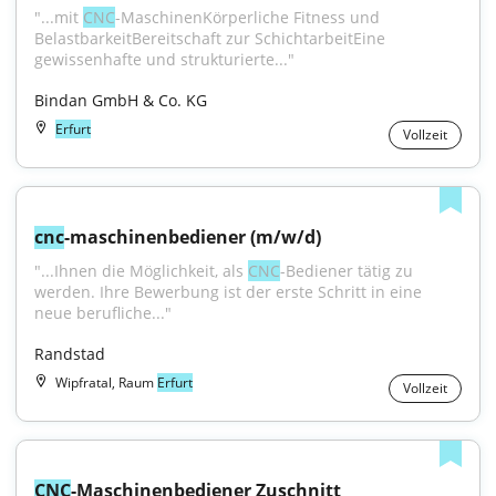
"...mit 
CNC
-MaschinenKörperliche Fitness und 
BelastbarkeitBereitschaft zur SchichtarbeitEine 
gewissenhafte und strukturierte..."
Bindan GmbH & Co. KG
Erfurt
Vollzeit
cnc
-maschinenbediener (m/w/d)
"...Ihnen die Möglichkeit, als 
CNC
-Bediener tätig zu 
werden. Ihre Bewerbung ist der erste Schritt in eine 
neue berufliche..."
Randstad
Wipfratal, Raum
Erfurt
Vollzeit
CNC
-Maschinenbediener Zuschnitt