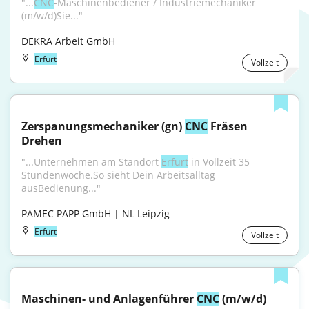
"...
CNC
-Maschinenbediener / Industriemechaniker 
(m/w/d)Sie..."
DEKRA Arbeit GmbH
Erfurt
Vollzeit
Zerspanungsmechaniker (gn) 
CNC
 Fräsen 
Drehen
"...Unternehmen am Standort 
Erfurt
 in Vollzeit 35 
Stundenwoche.So sieht Dein Arbeitsalltag 
ausBedienung..."
PAMEC PAPP GmbH | NL Leipzig
Erfurt
Vollzeit
Maschinen- und Anlagenführer 
CNC
 (m/w/d)