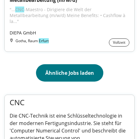
Metallbearbeitung (m/w/d)
"...
CNC
-Maestro - Dirigiere die Welt der 
Metallbearbeitung (m/w/d) Meine Benefits: • Cashflow à 
la..."
DIEPA GmbH
Gotha, Raum
Erfurt
Vollzeit
Ähnliche Jobs laden
CNC
Die CNC-Technik ist eine Schlüsseltechnologie in
der modernen Fertigungsindustrie. Sie steht für
'Computer Numerical Control' und beschreibt die
automatisierte Steuerung von