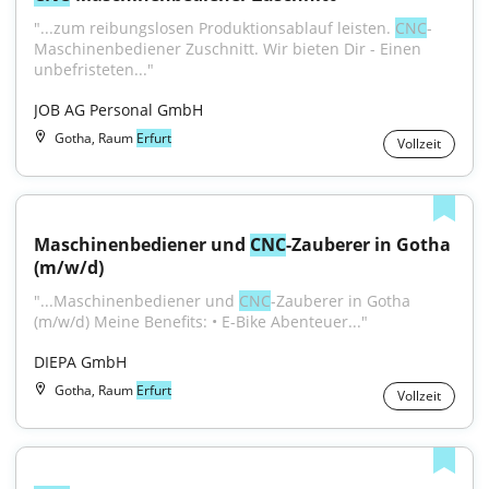
"...zum reibungslosen Produktionsablauf leisten. 
CNC
-
Maschinenbediener Zuschnitt. Wir bieten Dir - Einen 
unbefristeten..."
JOB AG Personal GmbH
Gotha, Raum
Erfurt
Vollzeit
Maschinenbediener und 
CNC
-Zauberer in Gotha 
(m/w/d)
"...Maschinenbediener und 
CNC
-Zauberer in Gotha 
(m/w/d) Meine Benefits: • E-Bike Abenteuer..."
DIEPA GmbH
Gotha, Raum
Erfurt
Vollzeit