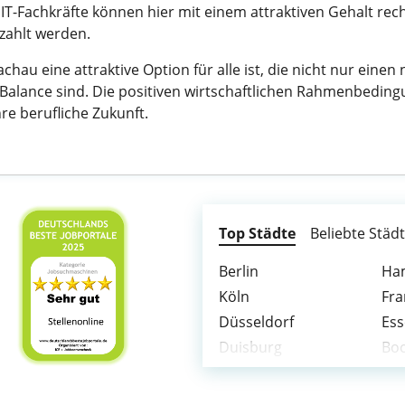
 IT-Fachkräfte können hier mit einem attraktiven Gehalt re
zahlt werden.
au eine attraktive Option für alle ist, die nicht nur eine
Balance sind. Die positiven wirtschaftlichen Rahmenbedin
re berufliche Zukunft.
Top Städte
Beliebte Städ
Berlin
Ha
Köln
Fra
Düsseldorf
Es
Duisburg
Bo
Mannheim
Gel
Oberhausen
Ha