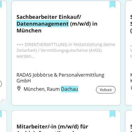
Sachbearbeiter Einkauf/ 
Datenmanagement
 (m/w/d) in 
München
+++ DIREKTVERMITTLUNG in Festanstellung (keine 
Zeitarbeit) / Vermittlungsgutscheine (AVGS) 
werden...
RADAS Jobbörse & Personalvermittlung 
GmbH
München, Raum
Dachau
Vollzeit
Mitarbeiter/-in (m/w/d) für 