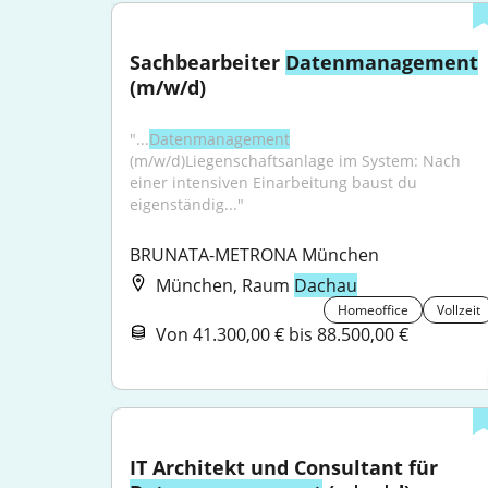
Sachbearbeiter 
Datenmanagement
(m/w/d)
"...
Datenmanagement
(m/w/d)Liegenschaftsanlage im System: Nach 
einer intensiven Einarbeitung baust du 
eigenständig..."
BRUNATA-METRONA München
München, Raum
Dachau
Homeoffice
Vollzeit
Von 41.300,00 € bis 88.500,00 €
IT Architekt und Consultant für 