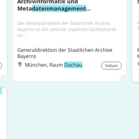
Archivinformatik und 
Meta
datenmanagement
...
Die Generaldirektion der Staatlichen Archive 
Bayerns ist die zentrale staatliche Fachbehörde 
für...
Generaldirektion der Staatlichen Archive 
Bayerns
München, Raum
Dachau
Vollzeit