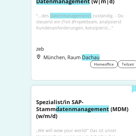
Datenmanagement
 (w|m|d)
"...des 
Datenmanagements
 zuständig. - Du 
steuerst ein (Teil-)Projektteam, analysierst 
Kundenanforderungen, konzipierst..."
zeb
München, Raum
Dachau
Homeoffice
Teilzeit
Spezialist/in SAP-
Stamm
datenmanagement
 (MDM) 
(w/m/d)
„We will wow your world!” Das ist unser 