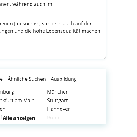
chnen, während auch im
n neuen Job suchen, sondern auch auf der
gungen und die hohe Lebensqualität machen
te
Ähnliche Suchen
Ausbildung
mburg
München
nkfurt am Main
Stuttgart
sen
Hannover
chum
Bonn
Alle anzeigen
senkirchen
Krefeld
gen
Hamm