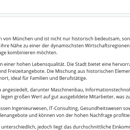
h von München und ist nicht nur historisch bedeutsam, son
ihre Nähe zu einer der dynamischsten Wirtschaftsregionen D
n Lage kombinieren möchten.
von einer hohen Lebensqualität. Die Stadt bietet eine herv
 und Freizeitangebote. Die Mischung aus historischen Ele
, ideal für Familien und Berufstätige.
n angesiedelt, darunter Maschinenbau, Informationstechno
d legen großen Wert auf gut ausgebildete Mitarbeiter, was z
assen Ingenieurwesen, IT-Consulting, Gesundheitswesen sow
ellenangebote und können von der hohen Nachfrage profitie
 unterschiedlich, jedoch liegt das durchschnittliche Einko