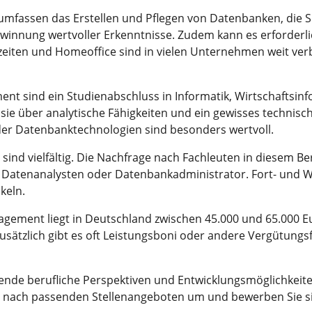
ssen das Erstellen und Pflegen von Datenbanken, die Sic
ewinnung wertvoller Erkenntnisse. Zudem kann es erforderlic
zeiten und Homeoffice sind in vielen Unternehmen weit verbr
nt sind ein Studienabschluss in Informatik, Wirtschaftsin
ie über analytische Fähigkeiten und ein gewisses technisc
er Datenbanktechnologien sind besonders wertvoll.
d vielfältig. Die Nachfrage nach Fachleuten in diesem Bere
m Datenanalysten oder Datenbankadministrator. Fort- und W
keln.
gement liegt in Deutschland zwischen 45.000 und 65.000 Eu
usätzlich gibt es oft Leistungsboni oder andere Vergütun
e berufliche Perspektiven und Entwicklungsmöglichkeiten.
tzt nach passenden Stellenangeboten um und bewerben Sie s