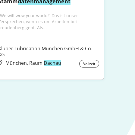
Stamm
datenmanagement
„We will wow your world!” Das ist unser 
Versprechen, wenn es um Arbeiten bei 
Freudenberg geht. Als...
Klüber Lubrication München GmbH & Co. 
KG
München, Raum
Dachau
Vollzeit