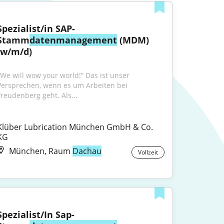
Spezialist/in SAP-
Stamm
datenmanagement
 (MDM) 
(w/m/d)
„We will wow your world!” Das ist unser 
Versprechen, wenn es um Arbeiten bei 
Freudenberg geht. Als...
Klüber Lubrication München GmbH & Co. 
KG
München, Raum
Dachau
Vollzeit
Spezialist/In Sap-