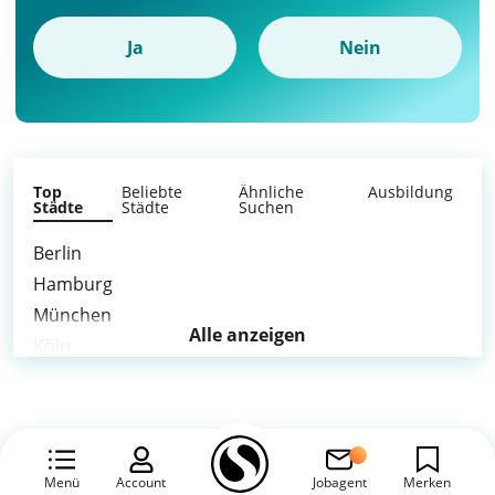
Ja
Nein
Top
Beliebte
Ähnliche
Ausbildung
Städte
Städte
Suchen
Berlin
Hamburg
München
Alle anzeigen
Köln
Frankfurt am Main
Stuttgart
Hannover
Duisburg
Menü
Account
Jobagent
Merken