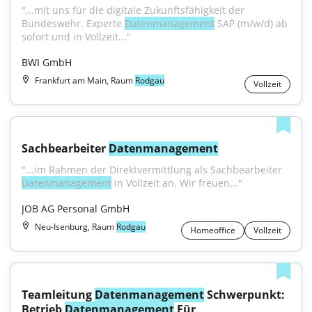
"...mit uns für die digitale Zukunftsfähigkeit der 
Bundeswehr. Experte 
Datenmanagement
 SAP (m/w/d) ab 
sofort und in Vollzeit..."
BWI GmbH
Frankfurt am Main, Raum
Rodgau
Vollzeit
Sachbearbeiter 
Datenmanagement
"...im Rahmen der Direktvermittlung als Sachbearbeiter 
Datenmanagement
 in Vollzeit an. Wir freuen..."
JOB AG Personal GmbH
Neu-Isenburg, Raum
Rodgau
Homeoffice
Vollzeit
Teamleitung 
Datenmanagement
 Schwerpunkt: 
Betrieb 
Datenmanagement
 Für 