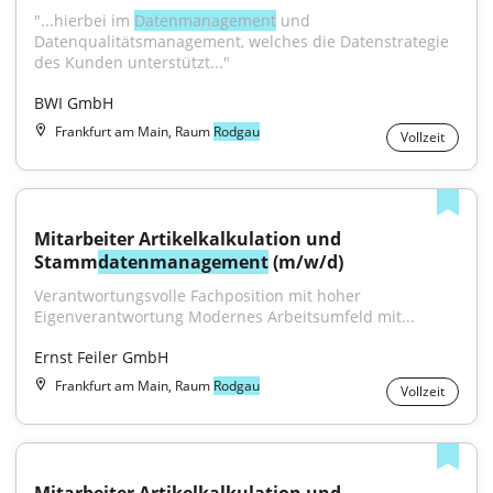
"...hierbei im 
Datenmanagement
 und 
Datenqualitätsmanagement, welches die Datenstrategie 
des Kunden unterstützt..."
BWI GmbH
Frankfurt am Main, Raum
Rodgau
Vollzeit
Mitarbeiter Artikelkalkulation und 
Stamm
datenmanagement
 (m/w/d)
Verantwortungsvolle Fachposition mit hoher 
Eigenverantwortung Modernes Arbeitsumfeld mit...
Ernst Feiler GmbH
Frankfurt am Main, Raum
Rodgau
Vollzeit