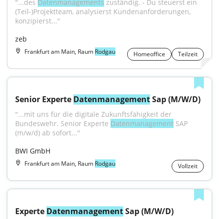
"...des 
Datenmanagements
 zuständig. - Du steuerst ein 
(Teil-)Projektteam, analysierst Kundenanforderungen, 
konzipierst..."
zeb
Frankfurt am Main, Raum
Rodgau
Homeoffice
Teilzeit
Senior Experte 
Datenmanagement
 Sap (M/W/D)
"...mit uns für die digitale Zukunftsfähigkeit der 
Bundeswehr. Senior Experte 
Datenmanagement
 SAP 
(m/w/d) ab sofort..."
BWI GmbH
Frankfurt am Main, Raum
Rodgau
Vollzeit
Experte 
Datenmanagement
 Sap (M/W/D)