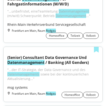
Fahrgastinformationen (M/W/D)
"...unbefristet, eineTeamleitung 
Datenmanagement
(m/w/d) Schwerpunkt: Betrieb 
Datenmanagement
..."
Rhein-Main-Verkehrsverbund Servicegesellschaft
Frankfurt am Main, Raum
Rodgau
Homeoffice
Teilzeit
Vollzeit
(Senior) Consultant Data Governance Und 
Datenmanagement
 / Banking (All Genders)
"...der IT-Strategie, der Data Governance und des 
Datenmanagements
 sowie bei der kontinuierlichen 
Aktualisierung..."
msg systems
Frankfurt am Main, Raum
Rodgau
Homeoffice
Vollzeit