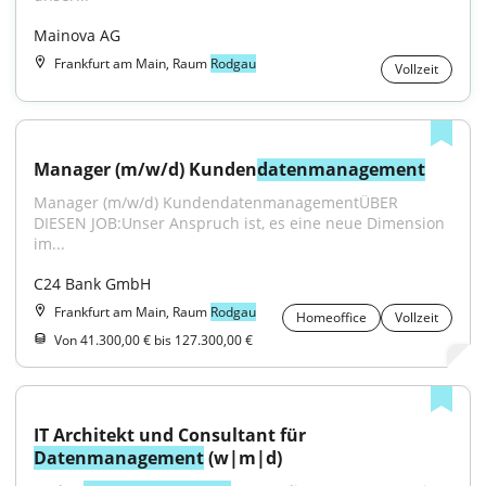
Mainova AG
Frankfurt am Main, Raum
Rodgau
Vollzeit
Manager (m/w/d) Kunden
datenmanagement
Manager (m/w/d) KundendatenmanagementÜBER 
DIESEN JOB:Unser Anspruch ist, es eine neue Dimension 
im...
C24 Bank GmbH
Frankfurt am Main, Raum
Rodgau
Homeoffice
Vollzeit
Von 41.300,00 € bis 127.300,00 €
IT Architekt und Consultant für 
Datenmanagement
 (w|m|d)