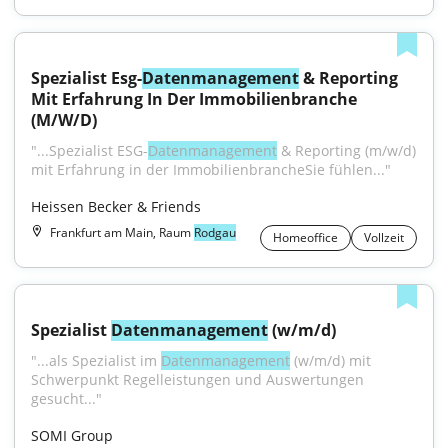
Spezialist Esg-
Datenmanagement
 & Reporting 
Mit Erfahrung In Der Immobilienbranche 
(M/W/D)
"...Spezialist ESG-
Datenmanagement
 & Reporting (m/w/d) 
mit Erfahrung in der ImmobilienbrancheSie fühlen..."
Heissen Becker & Friends
Frankfurt am Main, Raum
Rodgau
Homeoffice
Vollzeit
Spezialist 
Datenmanagement
 (w/m/d)
"...als Spezialist im 
Datenmanagement
 (w/m/d) mit 
Schwerpunkt Regelleistungen und Auswertungen 
gesucht..."
SOMI Group