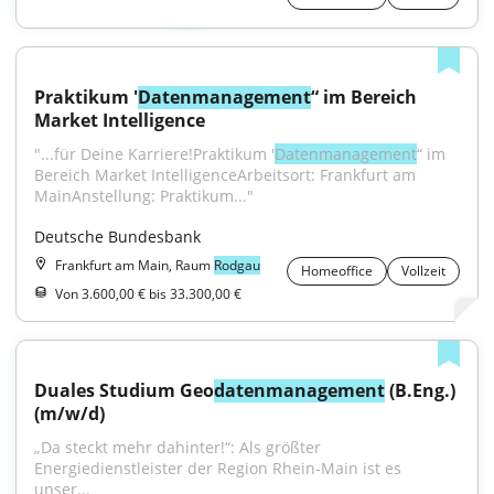
Praktikum '
Datenmanagement
“ im Bereich 
Market Intelligence
"...für Deine Karriere!Praktikum '
Datenmanagement
“ im 
Bereich Market IntelligenceArbeitsort: Frankfurt am 
MainAnstellung: Praktikum..."
Deutsche Bundesbank
Frankfurt am Main, Raum
Rodgau
Homeoffice
Vollzeit
Von 3.600,00 € bis 33.300,00 €
Duales Studium Geo
datenmanagement
 (B.Eng.) 
(m/w/d)
„Da steckt mehr dahinter!“: Als größter 
Energiedienstleister der Region Rhein-Main ist es 
unser...