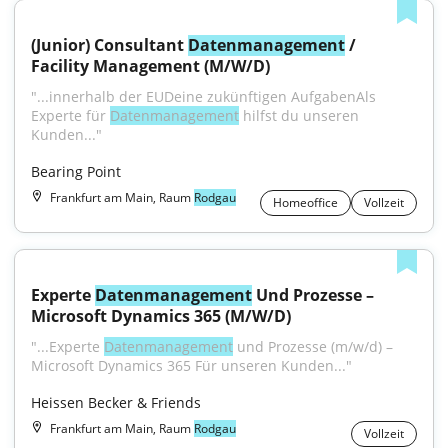
(Junior) Consultant 
Datenmanagement
 / 
Facility Management (M/W/D)
"...innerhalb der EUDeine zukünftigen AufgabenAls 
Experte für 
Datenmanagement
 hilfst du unseren 
Kunden..."
Bearing Point
Frankfurt am Main, Raum
Rodgau
Homeoffice
Vollzeit
Experte 
Datenmanagement
 Und Prozesse – 
Microsoft Dynamics 365 (M/W/D)
"...Experte 
Datenmanagement
 und Prozesse (m/w/d) – 
Microsoft Dynamics 365 Für unseren Kunden..."
Heissen Becker & Friends
Frankfurt am Main, Raum
Rodgau
Vollzeit