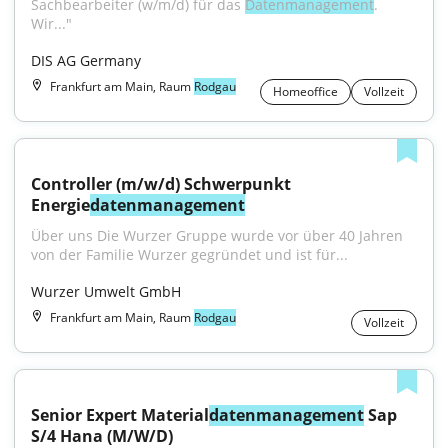
Sachbearbeiter (w/m/d) für das 
Datenmanagement
. 
Wir..."
DIS AG Germany
Frankfurt am Main, Raum
Rodgau
Homeoffice
Vollzeit
Controller (m/w/d) Schwerpunkt 
Energie
datenmanagement
Über uns Die Wurzer Gruppe wurde vor über 40 Jahren 
von der Familie Wurzer gegründet und ist für...
Wurzer Umwelt GmbH
Frankfurt am Main, Raum
Rodgau
Vollzeit
Senior Expert Material
datenmanagement
 Sap 
S/4 Hana (M/W/D)